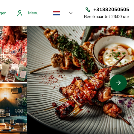
+31882050505
gen
Menu
Bereikbaar tot 23:00 uur