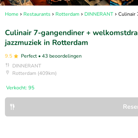
Home
Restaurants
Rotterdam
DINNERANT
Culinair
Culinair 7-gangendiner + welkomstdran
jazzmuziek in Rotterdam
9.5
Perfect
• 43 beoordelingen
DINNERANT
Rotterdam (409km)
Verkocht: 95
Rese