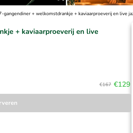
 7-gangendiner + welkomstdrankje + kaviaarproeverij en live j
kje + kaviaarproeverij en live
€129
€167
rveren