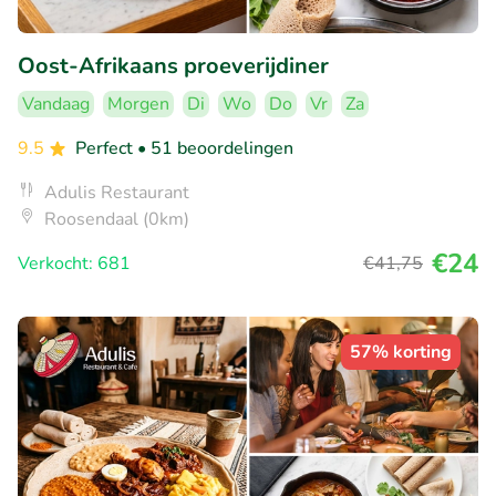
Oost-Afrikaans proeverijdiner
Vandaag
Morgen
Di
Wo
Do
Vr
Za
9.5
Perfect
• 51 beoordelingen
Adulis Restaurant
Roosendaal (0km)
€24
Verkocht: 681
€41
,75
57% korting