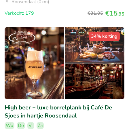
Roosendaal (0km)
€15
Verkocht: 179
€31
,05
,95
34% korting
High beer + luxe borrelplank bij Café De
Sjoes in hartje Roosendaal
Wo
Do
Vr
Za