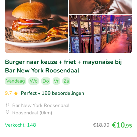
Burger naar keuze + friet + mayonaise bij
Bar New York Roosendaal
Vandaag
Wo
Do
Vr
Za
9.7
Perfect
• 199 beoordelingen
Bar New York Roosendaal
Roosendaal (0km)
€10
Verkocht: 148
€18
,90
,95