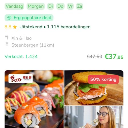
Vandaag
Morgen
Di
Do
Vr
Za
Erg populaire deal
8.8
Uitstekend
• 1.115 beoordelingen
Xin & Hao
Steenbergen (11km)
€37
Verkocht: 1.424
€47
,50
,95
50% korting