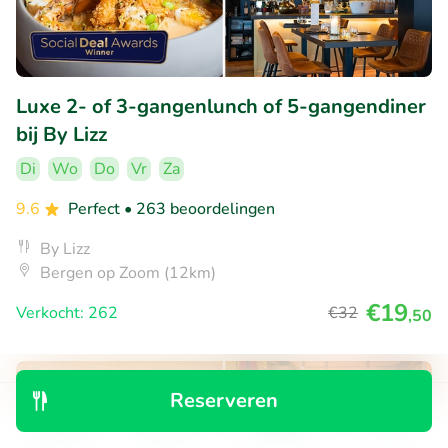
Luxe 2- of 3-gangenlunch of 5-gangendiner
bij By Lizz
Di
Wo
Do
Vr
Za
9.6
Perfect
• 263 beoordelingen
By Lizz
Bergen op Zoom (12km)
€19
Verkocht: 262
€32
,50
28% korting
Reserveren
Ontdek
Zoeken
Boekingen
Menu