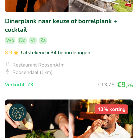
Dinerplank naar keuze of borrelplank +
cocktail
Wo
Do
Vr
Za
8.9
Uitstekend
• 34 beoordelingen
Restaurant RoosenAlm
Roosendaal (1km)
€9
Verkocht: 73
€13
,75
,75
43% korting