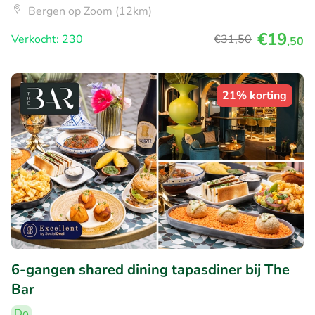
Bergen op Zoom (12km)
€19
Verkocht: 230
€31
,50
,50
21% korting
6-gangen shared dining tapasdiner bij The
Bar
Do