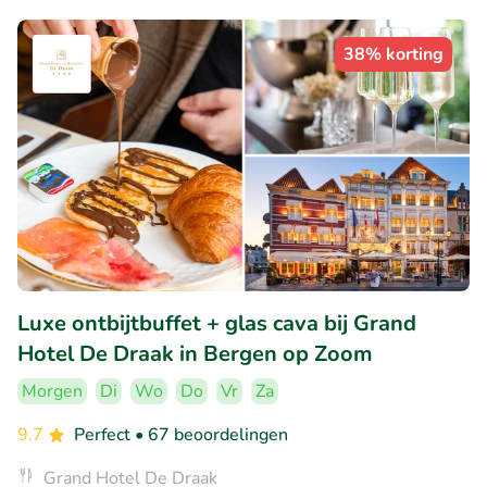
38% korting
Luxe ontbijtbuffet + glas cava bij Grand
Hotel De Draak in Bergen op Zoom
Morgen
Di
Wo
Do
Vr
Za
9.7
Perfect
• 67 beoordelingen
Grand Hotel De Draak