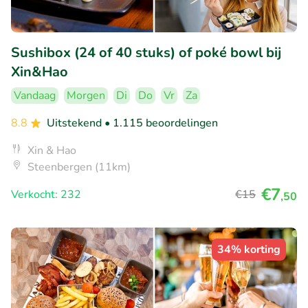
Sushibox (24 of 40 stuks) of poké bowl bij
Xin&Hao
Vandaag
Morgen
Di
Do
Vr
Za
8.8
Uitstekend
• 1.115 beoordelingen
Xin & Hao
Steenbergen (11km)
€7
Verkocht: 232
€15
,50
34% korting