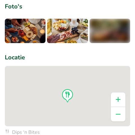
Foto's
+1
Locatie
Dips ‘n Bites