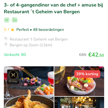
3- of 4-gangendiner van de chef + amuse bij
Restaurant ´t Geheim van Bergen
Vr
Za
9.7
Perfect
• 48 beoordelingen
Restaurant 't Geheim van Bergen
Bergen op Zoom (12km)
€42
Verkocht: 80
€65
,50
39% korting