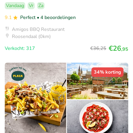
Vandaag
Vr
Za
9.1
Perfect
• 4 beoordelingen
Amigos BBQ Restaurant
Roosendaal (0km)
€26
Verkocht: 317
€36
,25
,95
34% korting