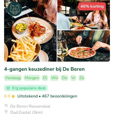
46% korting
4-gangen keuzediner bij De Beren
Vandaag
Morgen
Di
Wo
Do
Vr
Za
Erg populaire deal
8.9
Uitstekend
• 467 beoordelingen
De Beren Roosendaal
Oud Gastel (3km)