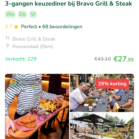
3-gangen keuzediner bij Bravo Grill & Steak
Wo
Do
Vr
9.7
Perfect
• 68 beoordelingen
Bravo Grill & Steak
Roosendaal (0km)
€27
Verkocht: 229
€43
,10
,95
29% korting