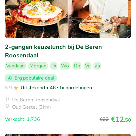
2-gangen keuzelunch bij De Beren
Roosendaal
Vandaag
Morgen
Di
Wo
Do
Vr
Za
Erg populaire deal
8.9
Uitstekend
• 467 beoordelingen
De Beren Roosendaal
Oud Gastel (3km)
€12
Verkocht: 1.736
€22
,50