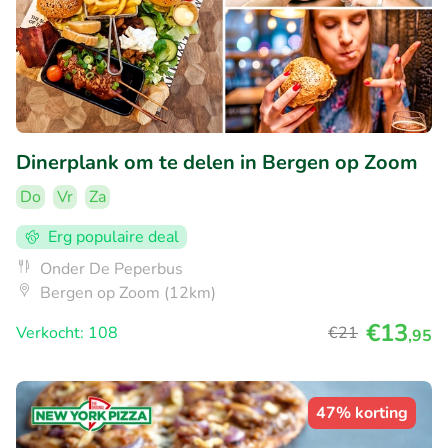
Dinerplank om te delen in Bergen op Zoom
Do
Vr
Za
Erg populaire deal
Onder De Peperbus
Bergen op Zoom (12km)
€13
Verkocht: 108
€21
,95
47% korting