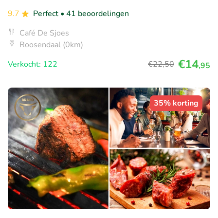
9.7
Perfect
• 41 beoordelingen
Café De Sjoes
Roosendaal (0km)
€14
Verkocht: 122
€22
,50
,95
35% korting