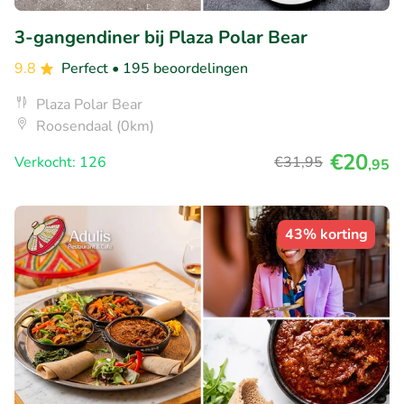
3-gangendiner bij Plaza Polar Bear
9.8
Perfect
• 195 beoordelingen
Plaza Polar Bear
Roosendaal (0km)
€20
Verkocht: 126
€31
,95
,95
43% korting