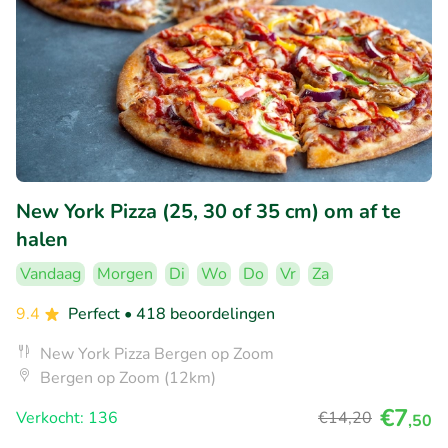
New York Pizza (25, 30 of 35 cm) om af te
halen
Vandaag
Morgen
Di
Wo
Do
Vr
Za
9.4
Perfect
• 418 beoordelingen
New York Pizza Bergen op Zoom
Bergen op Zoom (12km)
€7
Verkocht: 136
€14
,20
,50