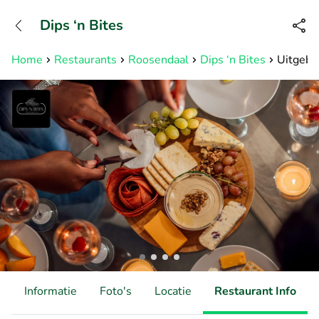
+31882050505
Dips ‘n Bites
Bereikbaar tot 23:00 uur
Home
Restaurants
Roosendaal
Dips ‘n Bites
Uitgebr
d
Informatie
Foto's
Locatie
Restaurant Info