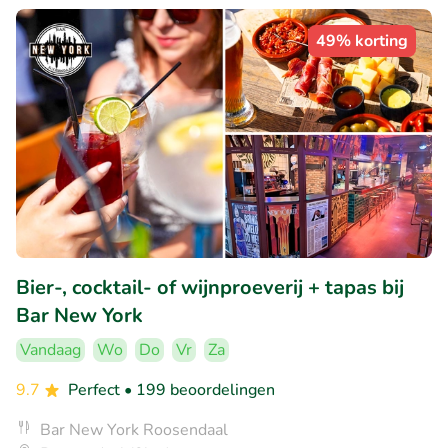
49% korting
Bier-, cocktail- of wijnproeverij + tapas bij
Bar New York
Vandaag
Wo
Do
Vr
Za
9.7
Perfect
• 199 beoordelingen
Bar New York Roosendaal