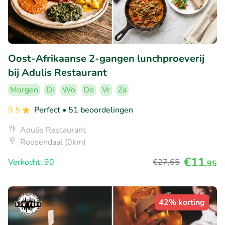
Oost-Afrikaanse 2-gangen lunchproeverij
bij Adulis Restaurant
Morgen
Di
Wo
Do
Vr
Za
9.5
Perfect
• 51 beoordelingen
Adulis Restaurant
Roosendaal (0km)
€11
Verkocht: 90
€27
,65
,95
42% korting