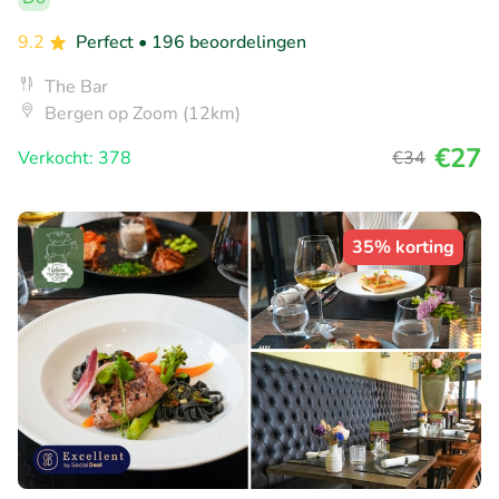
9.2
Perfect
• 196 beoordelingen
The Bar
Bergen op Zoom (12km)
€27
Verkocht: 378
€34
35% korting