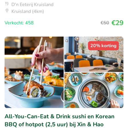
D'n Eeterij Kruisland
Kruisland (4km)
€29
Verkocht: 458
€50
20% korting
All-You-Can-Eat & Drink sushi en Korean
BBQ of hotpot (2,5 uur) bij Xin & Hao