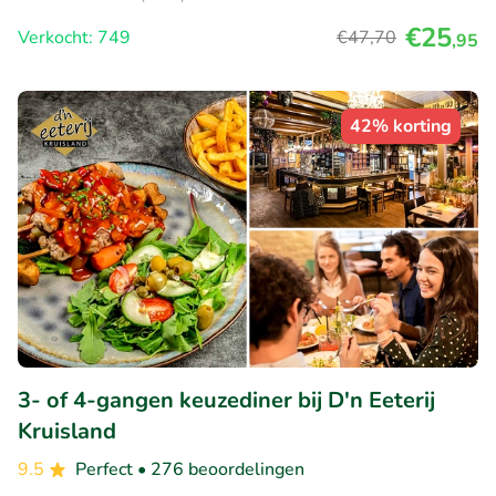
€25
Verkocht: 749
€47
,70
,95
42% korting
3- of 4-gangen keuzediner bij D'n Eeterij
Kruisland
9.5
Perfect
• 276 beoordelingen