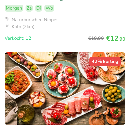
Morgen
Za
Di
Wo
Naturburschen Nippes
Köln (2km)
€12
Verkocht: 12
€19
,90
,90
42% korting