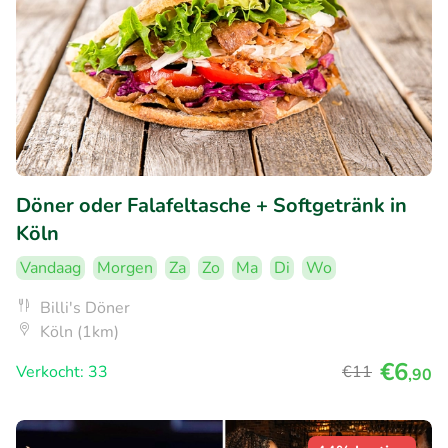
Döner oder Falafeltasche + Softgetränk in
Köln
Vandaag
Morgen
Za
Zo
Ma
Di
Wo
Billi's Döner
Köln (1km)
€6
Verkocht: 33
€11
,90