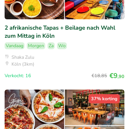
2 afrikanische Tapas + Beilage nach Wahl
zum Mittag in Köln
Vandaag
Morgen
Za
Wo
Shaka Zulu
Köln (3km)
€9
Verkocht: 16
€18
,85
,90
37% korting