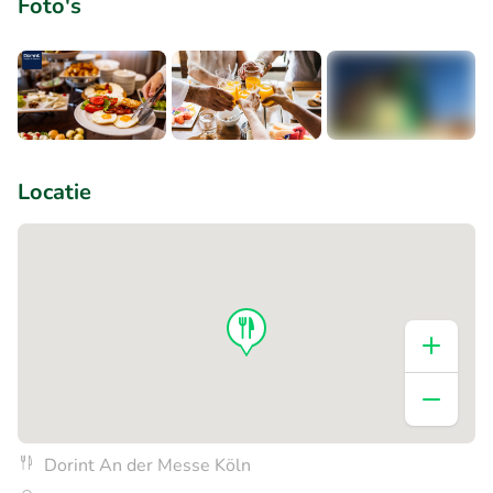
Foto's
+1
Locatie
Dorint An der Messe Köln