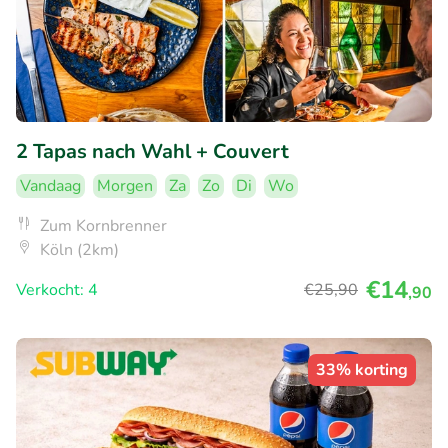
2 Tapas nach Wahl + Couvert
Vandaag
Morgen
Za
Zo
Di
Wo
Zum Kornbrenner
Köln (2km)
€14
Verkocht: 4
€25
,90
,90
33% korting