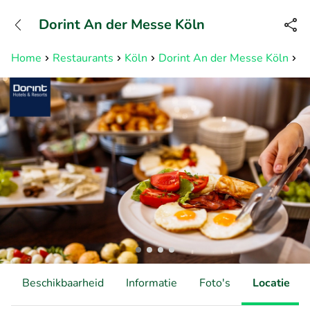
+31882050505
Dorint An der Messe Köln
Bereikbaar tot 23:00 uur
Home
Restaurants
Köln
Dorint An der Messe Köln
Fr
Beschikbaarheid
Informatie
Foto's
Locatie