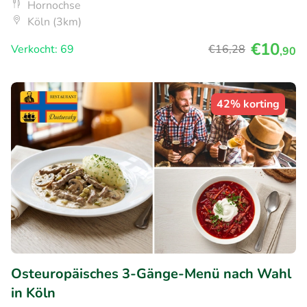
Hornochse
Köln (3km)
€10
Verkocht: 69
€16
,28
,90
42% korting
Osteuropäisches 3-Gänge-Menü nach Wahl
in Köln