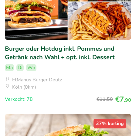
Burger oder Hotdog inkl. Pommes und
Getränk nach Wahl + opt. inkl. Dessert
Ma
Di
Wo
EtManus Burger Deutz
Köln (0km)
€7
Verkocht: 78
€11
,50
,90
37% korting