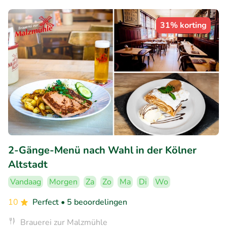
31% korting
2-Gänge-Menü nach Wahl in der Kölner
Altstadt
Vandaag
Morgen
Za
Zo
Ma
Di
Wo
10
Perfect
• 5 beoordelingen
Brauerei zur Malzmühle