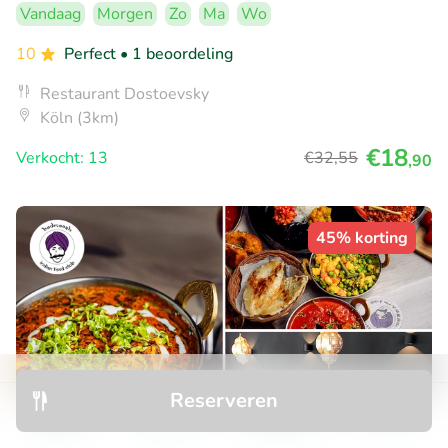
Vandaag
Morgen
Zo
Ma
Wo
10
Perfect
• 1 beoordeling
Restaurant Dostoevsky
Köln (3km)
€18
Verkocht: 13
€32
,55
,90
45% korting
Reserveren
Ontdek
Zoeken
Boekingen
Menu