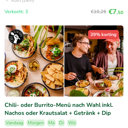
Köln (2km)
€7
Verkocht: 3
€10
,25
,50
39% korting
Chili- oder Burrito-Menü nach Wahl inkl.
Nachos oder Krautsalat + Getränk + Dip
Vandaag
Morgen
Ma
Di
Wo