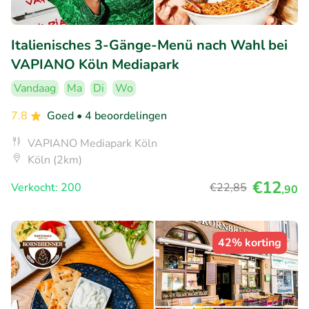
Italienisches 3-Gänge-Menü nach Wahl bei
VAPIANO Köln Mediapark
Vandaag
Ma
Di
Wo
7.8
Goed
• 4 beoordelingen
VAPIANO Mediapark Köln
Köln (2km)
€12
Verkocht: 200
€22
,85
,90
42% korting