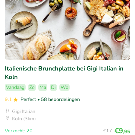
Italienische Brunchplatte bei Gigi Italian in
Köln
Vandaag
Zo
Ma
Di
Wo
9.1
Perfect
• 58 beoordelingen
Gigi Italian
Köln (3km)
€9
Verkocht: 20
€17
,95