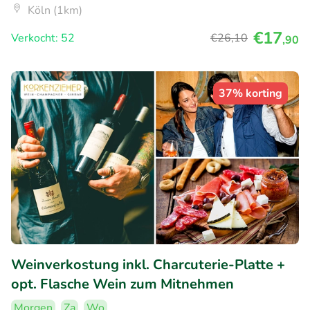
Köln (1km)
€17
Verkocht: 52
€26
,10
,90
37% korting
Weinverkostung inkl. Charcuterie-Platte +
opt. Flasche Wein zum Mitnehmen
Morgen
Za
Wo