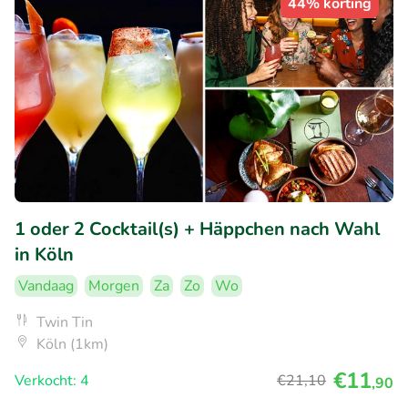
44% korting
1 oder 2 Cocktail(s) + Häppchen nach Wahl
in Köln
Vandaag
Morgen
Za
Zo
Wo
Twin Tin
Köln (1km)
€11
Verkocht: 4
€21
,10
,90