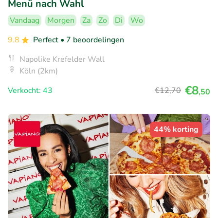
Menü nach Wahl
Vandaag
Morgen
Za
Zo
Di
Wo
9.8
Perfect
• 7 beoordelingen
Napolike Krefelder Wall
Köln (2km)
€8
Verkocht: 43
€12
,70
,50
44% korting