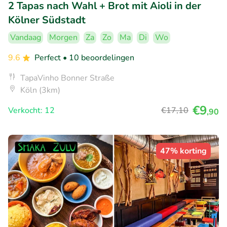
2 Tapas nach Wahl + Brot mit Aioli in der
Kölner Südstadt
Vandaag
Morgen
Za
Zo
Ma
Di
Wo
9.6
Perfect
• 10 beoordelingen
TapaVinho Bonner Straße
Köln (3km)
€9
Verkocht: 12
€17
,10
,90
47% korting