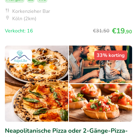
Korkenzieher Bar
Köln (2km)
€19
Verkocht: 16
€31
,50
,90
33% korting
Neapolitanische Pizza oder 2-Gänge-Pizza-