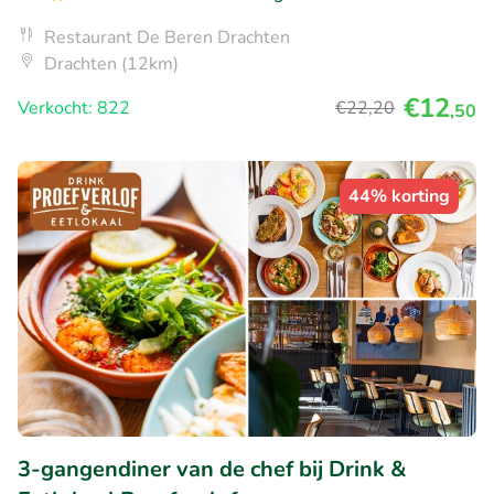
Restaurant De Beren Drachten
Drachten (12km)
€12
Verkocht: 822
€22
,20
,50
44% korting
3-gangendiner van de chef bij Drink &