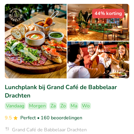
44% korting
Lunchplank bij Grand Café de Babbelaar
Drachten
Vandaag
Morgen
Za
Zo
Ma
Wo
9.5
Perfect
• 160 beoordelingen
Grand Café de Babbelaar Drachten