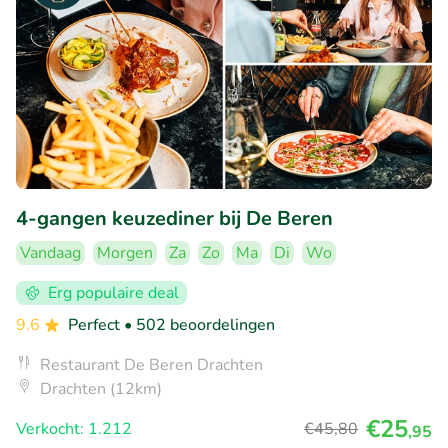
4-gangen keuzediner bij De Beren
Vandaag
Morgen
Za
Zo
Ma
Di
Wo
Erg populaire deal
9.6
Perfect
• 502 beoordelingen
Restaurant De Beren Drachten
Drachten (12km)
€25
Verkocht: 1.212
€45
,80
,95