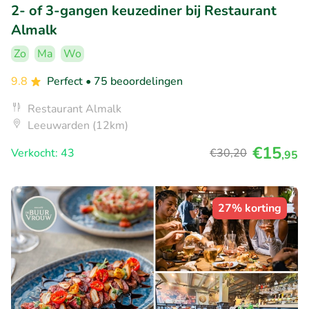
2- of 3-gangen keuzediner bij Restaurant
Almalk
Zo
Ma
Wo
9.8
Perfect
• 75 beoordelingen
Restaurant Almalk
Leeuwarden (12km)
€15
Verkocht: 43
€30
,20
,95
27% korting