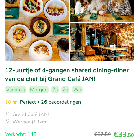
12-uurtje of 4-gangen shared dining-diner
van de chef bij Grand Café JAN!
Vandaag
Morgen
Za
Zo
Wo
10
Perfect
• 26 beoordelingen
Grand Café JAN!
Wergea (10km)
€39
Verkocht: 148
€57
,50
,50