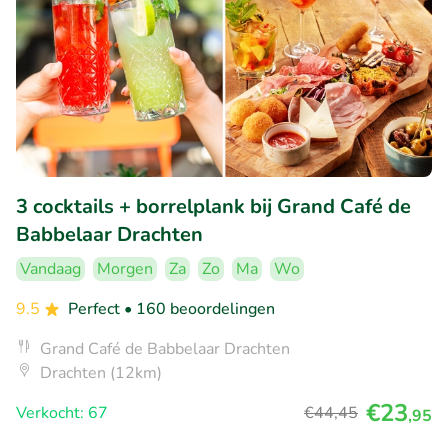
3 cocktails + borrelplank bij Grand Café de
Babbelaar Drachten
Vandaag
Morgen
Za
Zo
Ma
Wo
9.5
Perfect
• 160 beoordelingen
Grand Café de Babbelaar Drachten
Drachten (12km)
€23
Verkocht: 67
€44
,45
,95