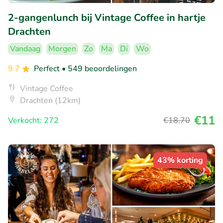
2-gangenlunch bij Vintage Coffee in hartje
Drachten
Vandaag
Morgen
Zo
Ma
Di
Wo
9.7
Perfect
• 549 beoordelingen
Vintage Coffee
Drachten (12km)
€11
Verkocht: 272
€18
,70
43% korting