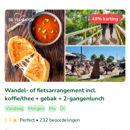
48% korting
Wandel- of fietsarrangement incl.
koffie/thee + gebak + 2-gangenlunch
Vandaag
Morgen
Ma
Di
9.6
Perfect
• 232 beoordelingen