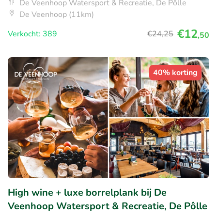
De Veenhoop Watersport & Recreatie, De Pôlle
De Veenhoop (11km)
€12
Verkocht: 389
€24
,25
,50
40% korting
High wine + luxe borrelplank bij De
Veenhoop Watersport & Recreatie, De Pôlle