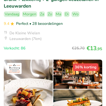
Leeuwarden
Vandaag
Morgen
Za
Zo
Ma
Di
Wo
9.4
Perfect
• 28 beoordelingen
De Kleine Wielen
Leeuwarden (7km)
€13
Verkocht: 86
€25
,70
,95
36% korting