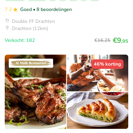
7.2
Goed
• 8 beoordelingen
Double FF Drachten
Drachten (12km)
€9
Verkocht: 182
€16
,25
,95
46% korting