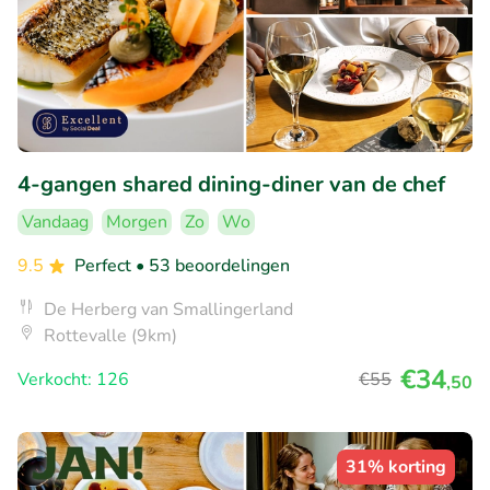
4-gangen shared dining-diner van de chef
Vandaag
Morgen
Zo
Wo
9.5
Perfect
• 53 beoordelingen
De Herberg van Smallingerland
Rottevalle (9km)
€34
Verkocht: 126
€55
,50
31% korting