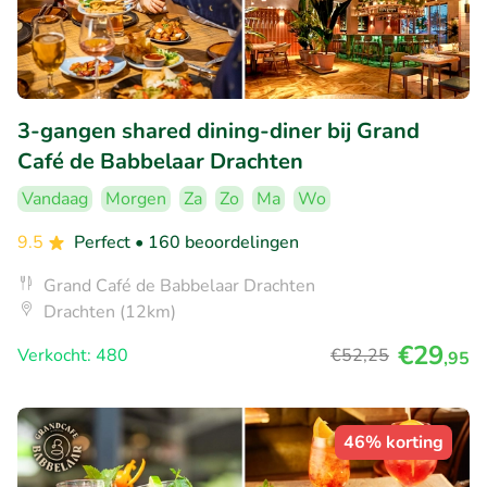
3-gangen shared dining-diner bij Grand
Café de Babbelaar Drachten
Vandaag
Morgen
Za
Zo
Ma
Wo
9.5
Perfect
• 160 beoordelingen
Grand Café de Babbelaar Drachten
Drachten (12km)
€29
Verkocht: 480
€52
,25
,95
46% korting