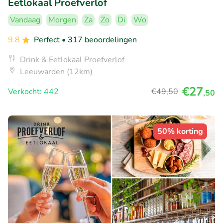
Eetlokaal Proefverlof
Vandaag
Morgen
Za
Zo
Di
Wo
9.8
Perfect
• 317 beoordelingen
Drink & Eetlokaal Proefverlof
Leeuwarden (12km)
€27
Verkocht: 442
€49
,50
,50
50% korting