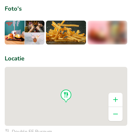
Foto's
+2
Locatie
Double FF Burgum