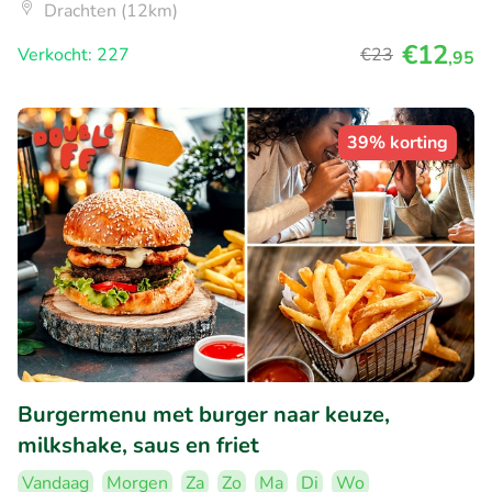
Drachten (12km)
€12
Verkocht: 227
€23
,95
39% korting
Burgermenu met burger naar keuze,
milkshake, saus en friet
Vandaag
Morgen
Za
Zo
Ma
Di
Wo