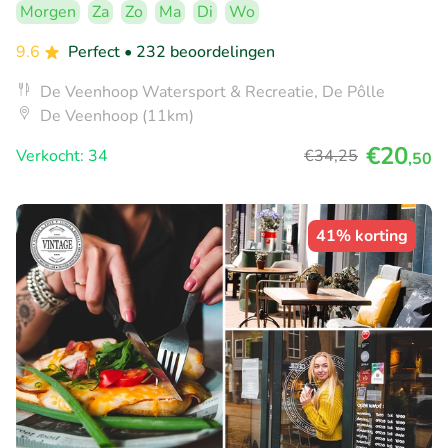
Morgen
Za
Zo
Ma
Di
Wo
9.6
Perfect
• 232 beoordelingen
De Veenhoop Watersport & Recreatie, De Pôlle
De Veenhoop (11km)
€20
Verkocht: 34
€34
,25
,50
41% korting