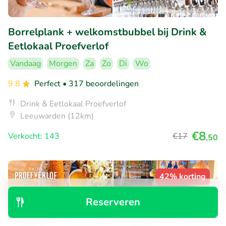
Borrelplank + welkomstbubbel bij Drink &
Eetlokaal Proefverlof
Vandaag
Morgen
Za
Zo
Di
Wo
9.8
Perfect
• 317 beoordelingen
Drink & Eetlokaal Proefverlof
Leeuwarden (12km)
€8
Verkocht: 143
€17
,50
42% korting
Reserveren
Ontdek
Zoeken
Boekingen
Menu