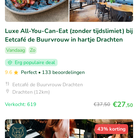
Luxe All-You-Can-Eat (zonder tijdslimiet) bij
Eetcafé de Buurvrouw in hartje Drachten
Vandaag
Zo
Erg populaire deal
9.6
Perfect
• 133 beoordelingen
Eetcafé de Buurvrouw Drachten
Drachten (12km)
€27
Verkocht: 619
€37
,50
,50
43% korting