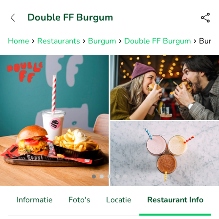
+31882050505
Double FF Burgum
Bereikbaar tot 23:00 uur
Home
Restaurants
Burgum
Double FF Burgum
Burge
d
Informatie
Foto's
Locatie
Restaurant Info