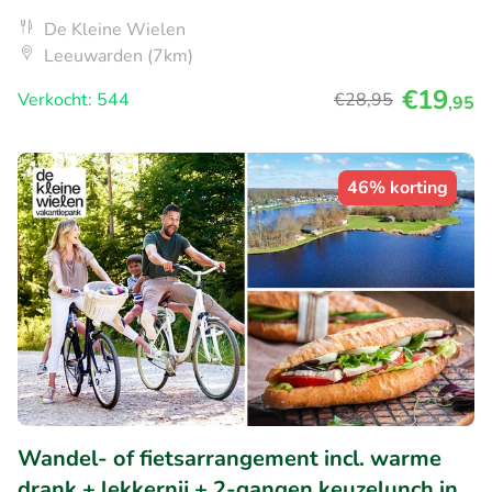
De Kleine Wielen
Leeuwarden (7km)
€19
Verkocht: 544
€28
,95
,95
46% korting
Wandel- of fietsarrangement incl. warme
drank + lekkernij + 2-gangen keuzelunch in