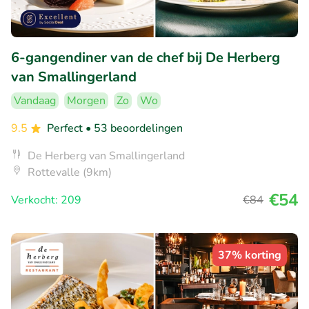
6-gangendiner van de chef bij De Herberg
van Smallingerland
Vandaag
Morgen
Zo
Wo
9.5
Perfect
• 53 beoordelingen
De Herberg van Smallingerland
Rottevalle (9km)
€54
Verkocht: 209
€84
37% korting