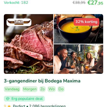
€27
Verkocht: 182
€38
,95
,95
32% korting
3-gangendiner bij Bodega Maxima
Vandaag
Morgen
Zo
Wo
Do
Erg populaire deal
9
Perfect
• 2.086 beoordelingen