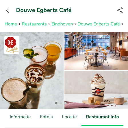
+31882050505
Douwe Egberts Café
Bereikbaar tot 23:00 uur
Home
Restaurants
Eindhoven
Douwe Egberts Café
S
d
Informatie
Foto's
Locatie
Restaurant Info