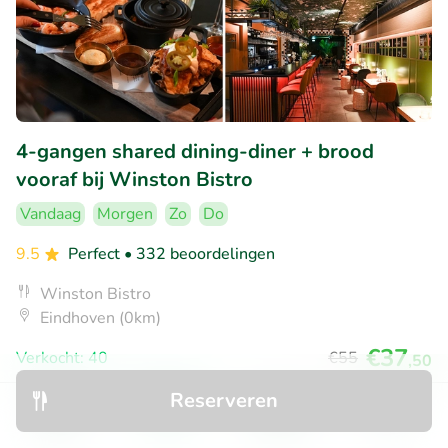
4-gangen shared dining-diner + brood
vooraf bij Winston Bistro
Vandaag
Morgen
Zo
Do
9.5
Perfect
• 332 beoordelingen
Winston Bistro
Eindhoven (0km)
€37
Verkocht: 40
€55
,50
Reserveren
Ontdek
Zoeken
Boekingen
Menu
39% korting