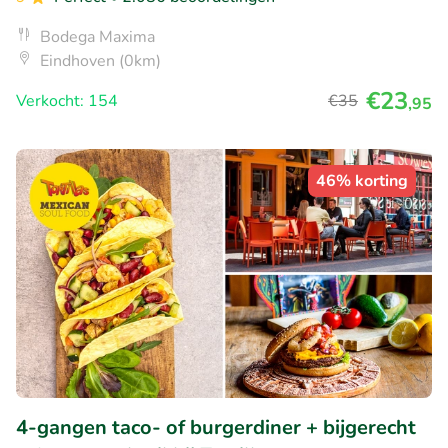
Bodega Maxima
Eindhoven (0km)
€23
Verkocht: 154
€35
,95
46% korting
4-gangen taco- of burgerdiner + bijgerecht