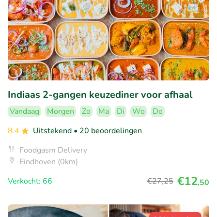
Indiaas 2-gangen keuzediner voor afhaal
Vandaag
Morgen
Zo
Ma
Di
Wo
Do
8.4
Uitstekend
• 20 beoordelingen
Foodgasm Delivery
Eindhoven (0km)
€12
Verkocht: 66
€27
,25
,50