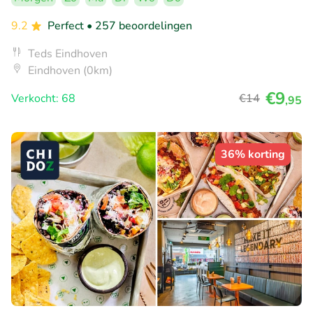
9.2
Perfect
• 257 beoordelingen
Teds Eindhoven
Eindhoven (0km)
€9
Verkocht: 68
€14
,95
36% korting