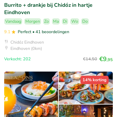
Burrito + drankje bij Chidóz in hartje
Eindhoven
Vandaag
Morgen
Zo
Ma
Di
Wo
Do
9.1
Perfect
• 41 beoordelingen
Chidóz Eindhoven
Eindhoven (0km)
€9
Verkocht: 202
€14
,50
,95
14% korting