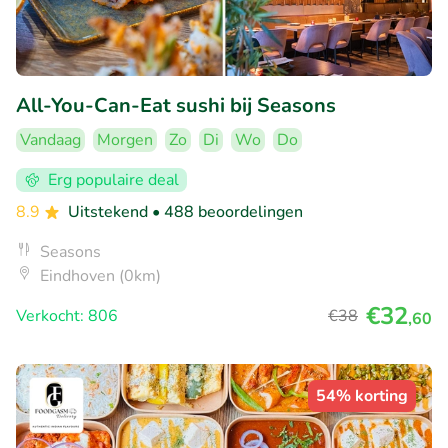
All-You-Can-Eat sushi bij Seasons
Vandaag
Morgen
Zo
Di
Wo
Do
Erg populaire deal
8.9
Uitstekend
• 488 beoordelingen
Seasons
Eindhoven (0km)
€32
Verkocht: 806
€38
,60
54% korting