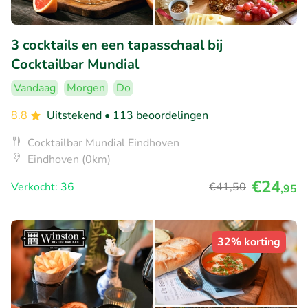
3 cocktails en een tapasschaal bij
Cocktailbar Mundial
Vandaag
Morgen
Do
8.8
Uitstekend
• 113 beoordelingen
Cocktailbar Mundial Eindhoven
Eindhoven (0km)
€24
Verkocht: 36
€41
,50
,95
32% korting