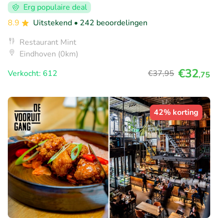
Erg populaire deal
8.9
Uitstekend
• 242 beoordelingen
Restaurant Mint
Eindhoven (0km)
€32
Verkocht: 612
€37
,95
,75
42% korting