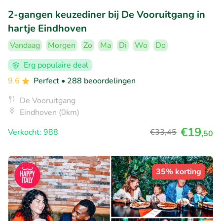
2-gangen keuzediner bij De Vooruitgang in
hartje Eindhoven
Vandaag
Morgen
Zo
Ma
Di
Wo
Do
Erg populaire deal
9.6
Perfect
• 288 beoordelingen
De Vooruitgang
Eindhoven (0km)
€19
Verkocht: 988
€33
,45
,50
35% korting