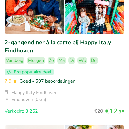
2-gangendiner à la carte bij Happy Italy
Eindhoven
Vandaag
Morgen
Zo
Ma
Di
Wo
Do
Erg populaire deal
7.9
Goed
• 597 beoordelingen
Happy Italy Eindhoven
Eindhoven (0km)
€12
Verkocht: 3.252
€20
,95