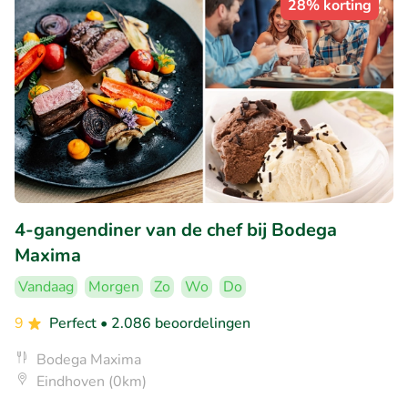
28% korting
4-gangendiner van de chef bij Bodega
Maxima
Vandaag
Morgen
Zo
Wo
Do
9
Perfect
• 2.086 beoordelingen
Bodega Maxima
Eindhoven (0km)