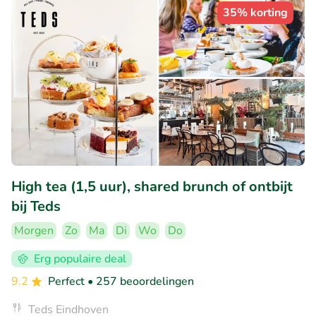
35% korting
High tea (1,5 uur), shared brunch of ontbijt
bij Teds
Morgen
Zo
Ma
Di
Wo
Do
Erg populaire deal
9.2
Perfect
• 257 beoordelingen
Teds Eindhoven