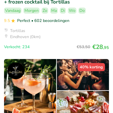
+ frozen cocktail bij Tortillas
Vandaag
Morgen
Zo
Ma
Di
Wo
Do
9.5
Perfect
• 602 beoordelingen
Tortillas
Eindhoven (0km)
€28
Verkocht: 234
€53
,50
,95
40% korting