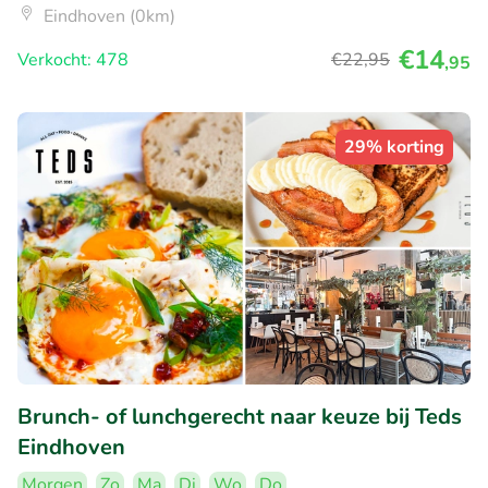
Eindhoven (0km)
€14
Verkocht: 478
€22
,95
,95
29% korting
Brunch- of lunchgerecht naar keuze bij Teds
Eindhoven
Morgen
Zo
Ma
Di
Wo
Do