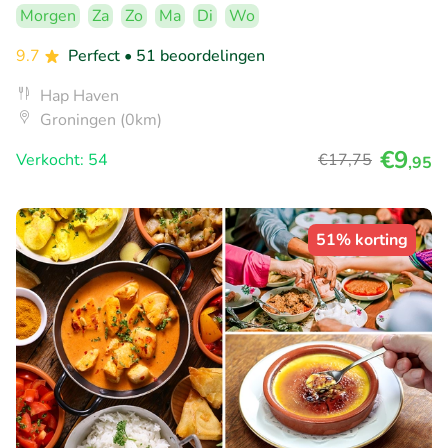
Morgen
Za
Zo
Ma
Di
Wo
9.7
Perfect
• 51 beoordelingen
Hap Haven
Groningen (0km)
€9
Verkocht: 54
€17
,75
,95
51% korting