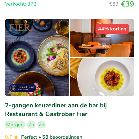
€39
Verkocht: 372
€69
44% korting
2-gangen keuzediner aan de bar bij
Restaurant & Gastrobar Fier
Morgen
Za
Zo
9.7
Perfect
• 58 beoordelingen