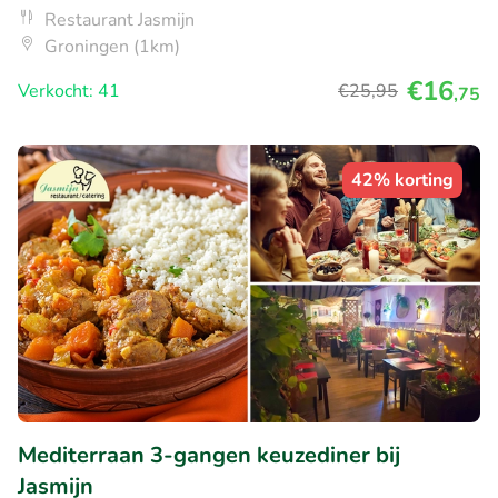
Restaurant Jasmijn
Groningen (1km)
€16
Verkocht: 41
€25
,95
,75
42% korting
Mediterraan 3-gangen keuzediner bij
Jasmijn