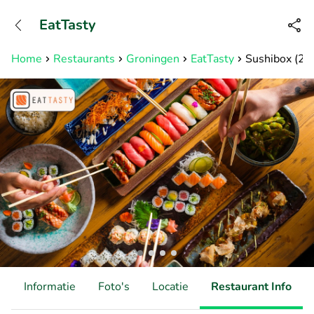
+31882050505
EatTasty
Bereikbaar tot 23:00 uur
Home
Restaurants
Groningen
EatTasty
Sushibox (24,
d
Informatie
Foto's
Locatie
Restaurant Info