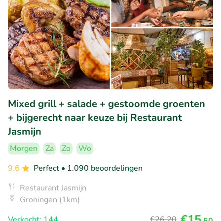
Mixed grill + salade + gestoomde groenten
+ bijgerecht naar keuze bij Restaurant
Jasmijn
Morgen
Za
Zo
Wo
9.6
Perfect
• 1.090 beoordelingen
Restaurant Jasmijn
Groningen (1km)
€15
Verkocht: 144
€26
,20
,50