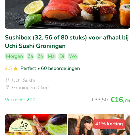
Sushibox (32, 56 of 80 stuks) voor afhaal bij
Uchi Sushi Groningen
Morgen
Za
Zo
Ma
Di
Wo
9.5
Perfect
• 60 beoordelingen
Uchi Sushi
Groningen (0km)
€16
Verkocht: 200
€33
,50
,75
41% korting