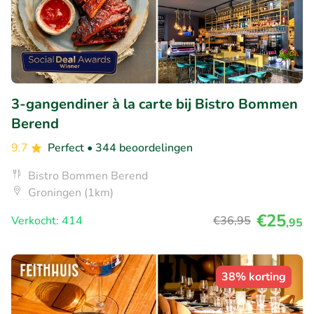
3-gangendiner à la carte bij Bistro Bommen
Berend
9.7
Perfect
• 344 beoordelingen
Bistro Bommen Berend
Groningen (1km)
€25
Verkocht: 414
€36
,95
,95
38% korting