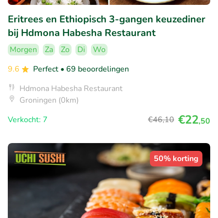
Eritrees en Ethiopisch 3-gangen keuzediner
bij Hdmona Habesha Restaurant
Morgen
Za
Zo
Di
Wo
9.6
Perfect
• 69 beoordelingen
Hdmona Habesha Restaurant
Groningen (0km)
€22
Verkocht: 7
€46
,10
,50
50% korting