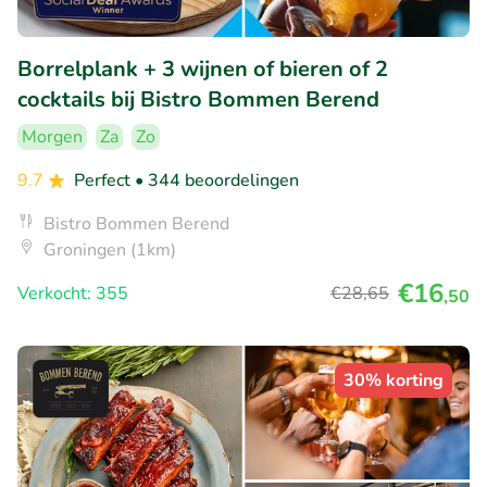
Borrelplank + 3 wijnen of bieren of 2
cocktails bij Bistro Bommen Berend
Morgen
Za
Zo
9.7
Perfect
• 344 beoordelingen
Bistro Bommen Berend
Groningen (1km)
€16
Verkocht: 355
€28
,65
,50
30% korting