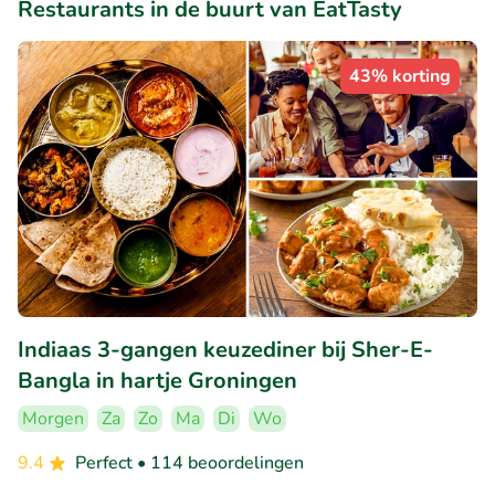
Restaurants in de buurt van EatTasty
43% korting
Indiaas 3-gangen keuzediner bij Sher-E-
Bangla in hartje Groningen
Morgen
Za
Zo
Ma
Di
Wo
9.4
Perfect
• 114 beoordelingen