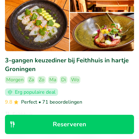
3-gangen keuzediner bij Feithhuis in hartje
Groningen
Morgen
Za
Zo
Ma
Di
Wo
Erg populaire deal
9.8
Perfect
• 71 beoordelingen
Feithhuis
Groningen (1km)
Reserveren
Ontdek
Zoeken
Boekingen
Menu
€27
Verkocht: 134
€44
,50
,50