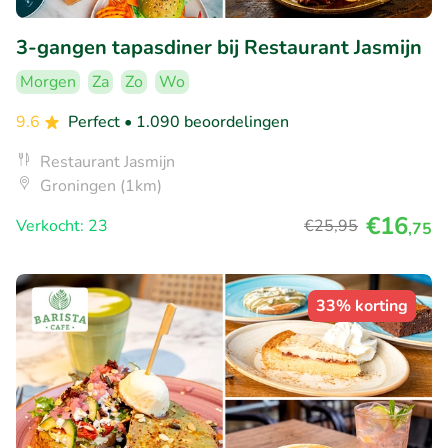
3-gangen tapasdiner bij Restaurant Jasmijn
Morgen
Za
Zo
Wo
9.6
Perfect
• 1.090 beoordelingen
Restaurant Jasmijn
Groningen (1km)
€16
Verkocht: 23
€25
,95
,75
33% korting