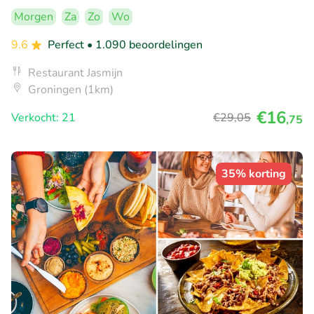
Morgen
Za
Zo
Wo
9.6
Perfect
• 1.090 beoordelingen
Restaurant Jasmijn
Groningen (1km)
€16
Verkocht: 21
€29
,05
,75
35% korting