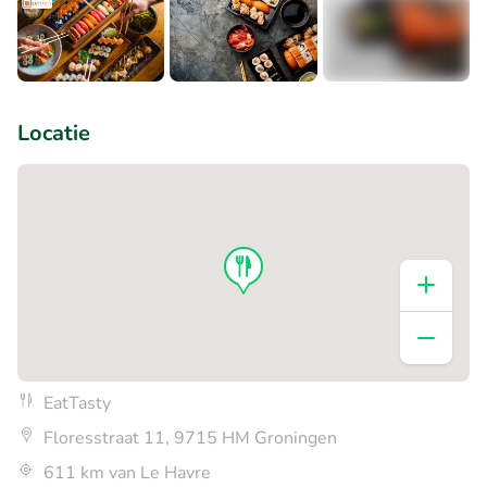
+1
Locatie
EatTasty
Floresstraat 11, 9715 HM Groningen
611 km van Le Havre