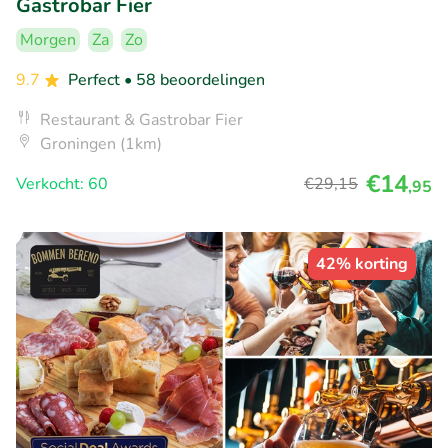
Gastrobar Fier
Morgen
Za
Zo
9.7
Perfect
• 58 beoordelingen
Restaurant & Gastrobar Fier
Groningen (1km)
€14
Verkocht: 60
€29
,15
,95
42% korting