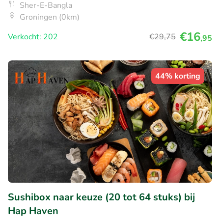
Sher-E-Bangla
Groningen (0km)
€16
Verkocht: 202
€29
,75
,95
44% korting
Sushibox naar keuze (20 tot 64 stuks) bij
Hap Haven