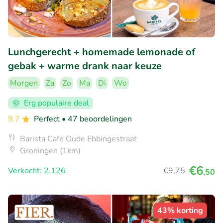
Lunchgerecht + homemade lemonade of
gebak + warme drank naar keuze
Morgen
Za
Zo
Ma
Di
Wo
Erg populaire deal
9.7
Perfect
• 47 beoordelingen
Barista Cafe Oude Ebbingestraat
Groningen (1km)
€6
Verkocht: 2.126
€9
,75
,50
43% korting