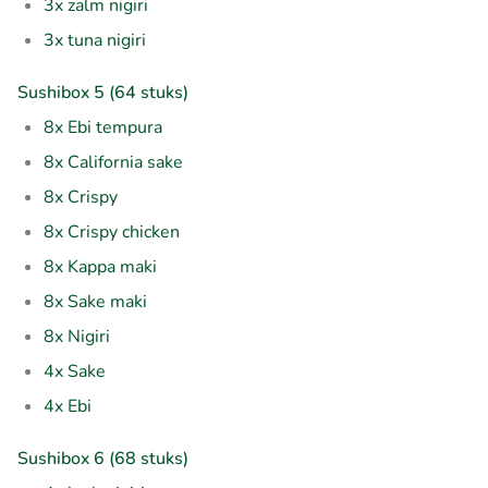
3x zalm nigiri
3x tuna nigiri
Sushibox 5 (64 stuks)
8x Ebi tempura
8x California sake
8x Crispy
8x Crispy chicken
8x Kappa maki
8x Sake maki
8x Nigiri
4x Sake
4x Ebi
Sushibox 6 (68 stuks)