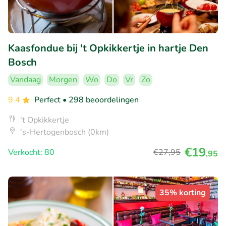
Kaasfondue bij 't Opkikkertje in hartje Den
Bosch
Vandaag
Morgen
Wo
Do
Vr
Zo
9.4
Perfect
• 298 beoordelingen
't Opkikkertje
's-Hertogenbosch (0km)
€19
Verkocht: 80
€27
,95
,95
35% korting