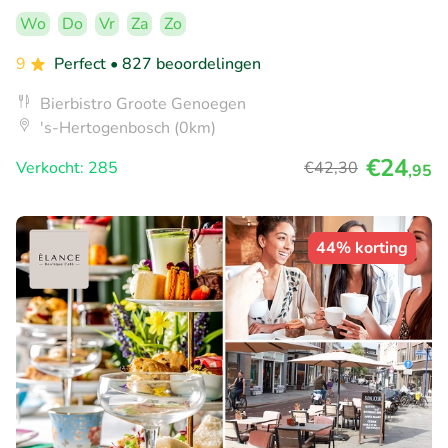
Wo
Do
Vr
Za
Zo
9
Perfect
• 827 beoordelingen
Bierbistro Groote Genoegen
's-Hertogenbosch (0km)
€24
Verkocht: 285
€42
,30
,95
44% korting