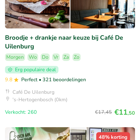
Broodje + drankje naar keuze bij Café De
Uilenburg
Morgen
Wo
Do
Vr
Za
Zo
Erg populaire deal
9.8
Perfect
• 321 beoordelingen
Café De Uilenburg
's-Hertogenbosch (0km)
€11
Verkocht: 260
€17
,45
,50
48% korting