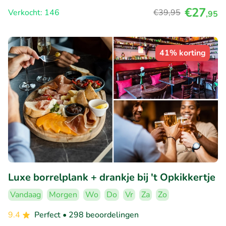
€27
Verkocht: 146
€39
,95
,95
41% korting
Luxe borrelplank + drankje bij 't Opkikkertje
Vandaag
Morgen
Wo
Do
Vr
Za
Zo
9.4
Perfect
• 298 beoordelingen