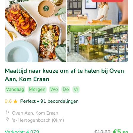
Maaltijd naar keuze om af te halen bij Oven
Aan, Kom Eraan
Vandaag
Morgen
Wo
Do
Vr
9.6
Perfect
• 91 beoordelingen
Oven Aan, Kom Eraan
's-Hertogenbosch (0km)
€5
Verkocht: 4.079
€10
,60
,50