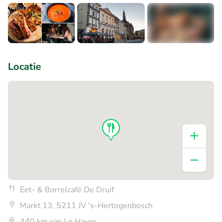
+2
Locatie
Eet- & Borrelcafé De Druif
Markt 13, 5211 JV 's-Hertogenbosch
440 km van Le Havre