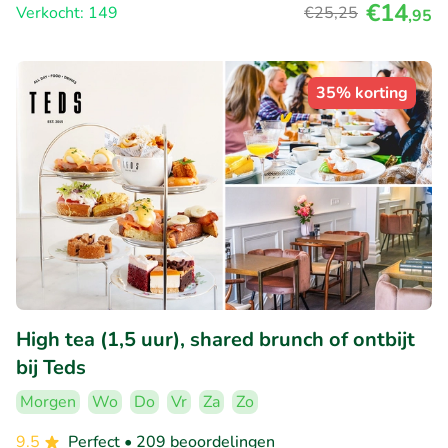
€14
Verkocht: 149
€25
,25
,95
35% korting
High tea (1,5 uur), shared brunch of ontbijt
bij Teds
Morgen
Wo
Do
Vr
Za
Zo
9.5
Perfect
• 209 beoordelingen