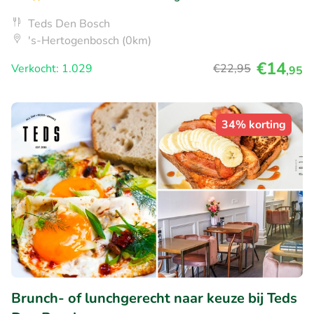
Teds Den Bosch
's-Hertogenbosch (0km)
€14
Verkocht: 1.029
€22
,95
,95
34% korting
Brunch- of lunchgerecht naar keuze bij Teds