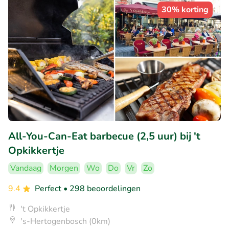
30% korting
All-You-Can-Eat barbecue (2,5 uur) bij 't
Opkikkertje
Vandaag
Morgen
Wo
Do
Vr
Zo
9.4
Perfect
• 298 beoordelingen
't Opkikkertje
's-Hertogenbosch (0km)