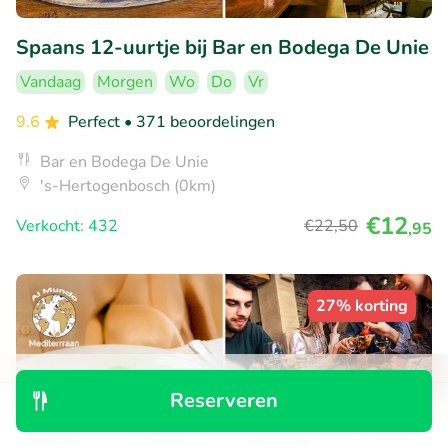
Spaans 12-uurtje bij Bar en Bodega De Unie
Vandaag
Morgen
Wo
Do
Vr
9.6
Perfect
• 371 beoordelingen
Bar en Bodega De Unie
's-Hertogenbosch (0km)
€12
Verkocht: 432
€22
,50
,95
27% korting
Reserveren
Ontdek
Zoeken
Boekingen
Menu