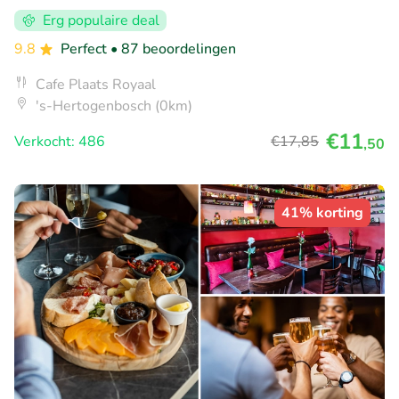
Erg populaire deal
9.8
Perfect
• 87 beoordelingen
Cafe Plaats Royaal
's-Hertogenbosch (0km)
€11
Verkocht: 486
€17
,85
,50
41% korting