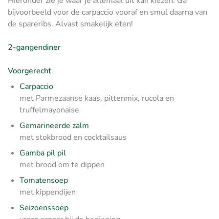
Hieronder zie je waar je allemaal uit kan kiezen. Ga
bijvoorbeeld voor de carpaccio vooraf en smul daarna van
de spareribs. Alvast smakelijk eten!
2-gangendiner
Voorgerecht
Carpaccio
met Parmezaanse kaas, pittenmix, rucola en
truffelmayonaise
Gemarineerde zalm
met stokbrood en cocktailsaus
Gamba pil pil
met brood om te dippen
Tomatensoep
met kippendijen
Seizoenssoep