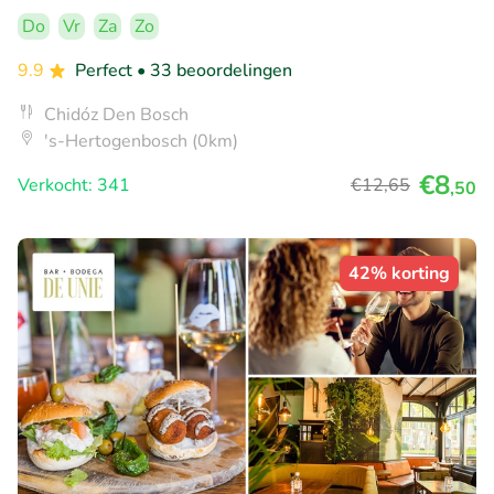
Do
Vr
Za
Zo
9.9
Perfect
• 33 beoordelingen
Chidóz Den Bosch
's-Hertogenbosch (0km)
€8
Verkocht: 341
€12
,65
,50
42% korting