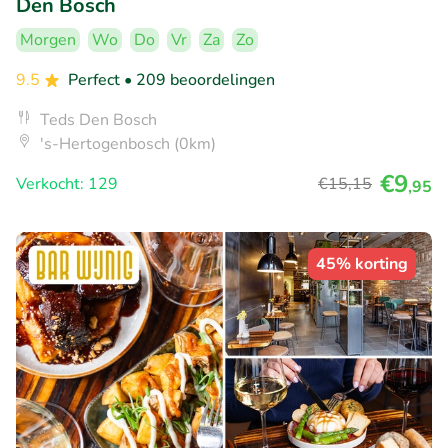
Den Bosch
Morgen
Wo
Do
Vr
Za
Zo
9.5
Perfect
• 209 beoordelingen
Teds Den Bosch
's-Hertogenbosch (0km)
€9
Verkocht: 129
€15
,15
,95
45% korting