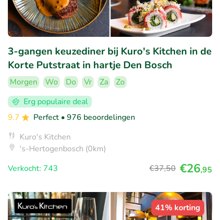
3-gangen keuzediner bij Kuro's Kitchen in de
Korte Putstraat in hartje Den Bosch
Morgen
Wo
Do
Vr
Za
Zo
Erg populaire deal
9.7
Perfect
• 976 beoordelingen
Kuro's Kitchen
's-Hertogenbosch (0km)
€26
Verkocht: 743
€37
,50
,95
41% korting