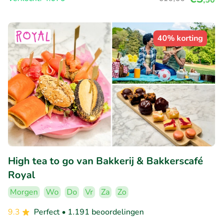
40% korting
High tea to go van Bakkerij & Bakkerscafé
Royal
Morgen
Wo
Do
Vr
Za
Zo
9.3
Perfect
• 1.191 beoordelingen