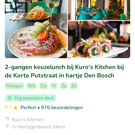
2-gangen keuzelunch bij Kuro's Kitchen bij
de Korte Putstraat in hartje Den Bosch
Morgen
Wo
Do
Vr
Za
Zo
Erg populaire deal
9.7
Perfect
• 976 beoordelingen
Kuro's Kitchen
's-Hertogenbosch (0km)