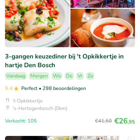
3-gangen keuzediner bij 't Opkikkertje in
hartje Den Bosch
Vandaag
Morgen
Wo
Do
Vr
Zo
9.4
Perfect
• 298 beoordelingen
't Opkikkertje
's-Hertogenbosch (0km)
€26
Verkocht: 105
€41
,50
,95