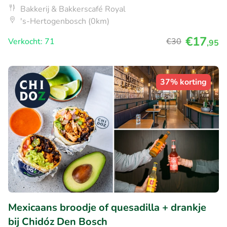
Bakkerij & Bakkerscafé Royal
's-Hertogenbosch (0km)
€17
Verkocht: 71
€30
,95
37% korting
Mexicaans broodje of quesadilla + drankje
bij Chidóz Den Bosch