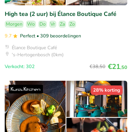
High tea (2 uur) bij Élance Boutique Café
Morgen
Wo
Do
Vr
Za
Zo
9.7
Perfect
• 309 beoordelingen
Élance Boutique Café
's-Hertogenbosch (0km)
€21
Verkocht: 302
€38
,50
,50
28% korting