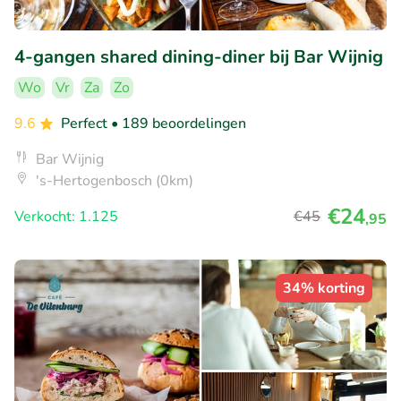
4-gangen shared dining-diner bij Bar Wijnig
Wo
Vr
Za
Zo
9.6
Perfect
• 189 beoordelingen
Bar Wijnig
's-Hertogenbosch (0km)
€24
Verkocht: 1.125
€45
,95
34% korting