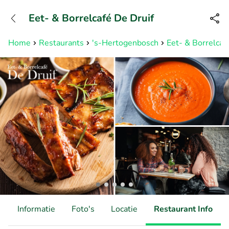
+31882050505
Eet- & Borrelcafé De Druif
Bereikbaar tot 23:00 uur
Home
Restaurants
's-Hertogenbosch
Eet- & Borrelcaf
d
Informatie
Foto's
Locatie
Restaurant Info