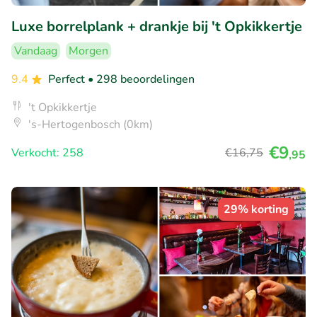
Luxe borrelplank + drankje bij 't Opkikkertje
Vandaag
Morgen
9.4
Perfect
• 298 beoordelingen
't Opkikkertje
's-Hertogenbosch (0km)
€9
Verkocht: 258
€16
,75
,95
29% korting