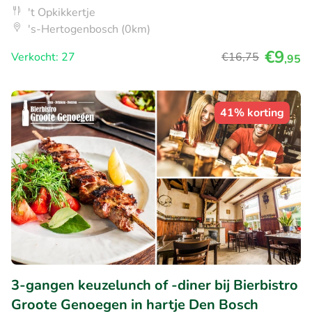
't Opkikkertje
's-Hertogenbosch (0km)
€9
Verkocht: 27
€16
,75
,95
41% korting
3-gangen keuzelunch of -diner bij Bierbistro
Groote Genoegen in hartje Den Bosch