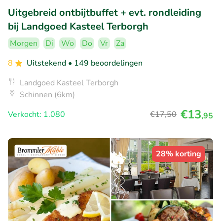
Uitgebreid ontbijtbuffet + evt. rondleiding
bij Landgoed Kasteel Terborgh
Morgen
Di
Wo
Do
Vr
Za
8
Uitstekend
• 149 beoordelingen
Landgoed Kasteel Terborgh
Schinnen (6km)
€13
Verkocht: 1.080
€17
,50
,95
28% korting