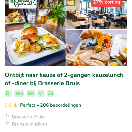
27% korting
Ontbijt naar keuze of 2-gangen keuzelunch
of -diner bij Brasserie Bruis
Di
Wo
Do
Vr
Za
9.6
Perfect
• 206 beoordelingen
Brasserie Bruis
Brunssum (8km)