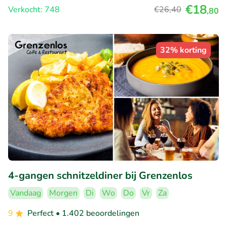
€18
Verkocht: 748
€26
,40
,80
32% korting
4-gangen schnitzeldiner bij Grenzenlos
Vandaag
Morgen
Di
Wo
Do
Vr
Za
9
Perfect
• 1.402 beoordelingen