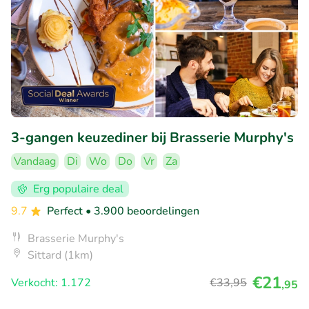
3-gangen keuzediner bij Brasserie Murphy's
Vandaag
Di
Wo
Do
Vr
Za
Erg populaire deal
9.7
Perfect
• 3.900 beoordelingen
Brasserie Murphy's
Sittard (1km)
€21
Verkocht: 1.172
€33
,95
,95