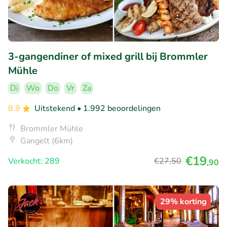
3-gangendiner of mixed grill bij Brommler
Mühle
Di
Wo
Do
Vr
Za
8.9
Uitstekend
• 1.992 beoordelingen
Brommler Mühle
Gangelt (6km)
€19
Verkocht: 289
€27
,50
,90
29% korting