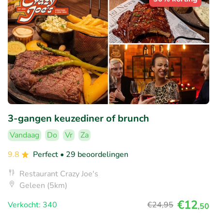
3-gangen keuzediner of brunch
Vandaag
Do
Vr
Za
9.8
Perfect
• 29 beoordelingen
Restaurant Crazy Joe's
Geleen (5km)
€12
Verkocht: 340
€24
,95
,50