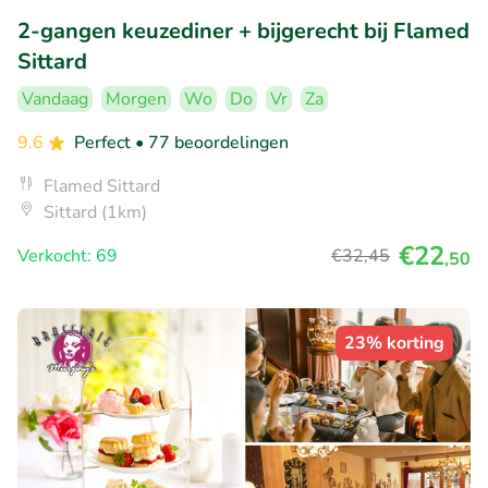
2-gangen keuzediner + bijgerecht bij Flamed
Sittard
Vandaag
Morgen
Wo
Do
Vr
Za
9.6
Perfect
• 77 beoordelingen
Flamed Sittard
Sittard (1km)
€22
Verkocht: 69
€32
,45
,50
23% korting