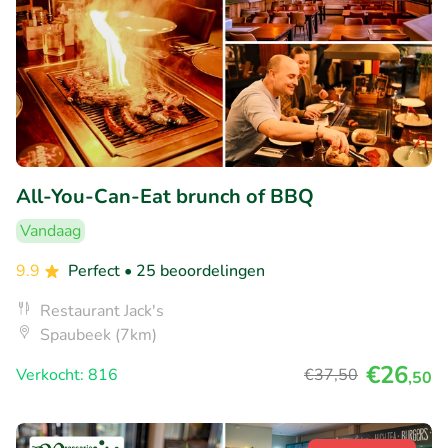
All-You-Can-Eat brunch of BBQ
Vandaag
9.9
Perfect
• 25 beoordelingen
Restaurant Jack's
Spaubeek (7km)
€26
Verkocht: 816
€37
,50
,50