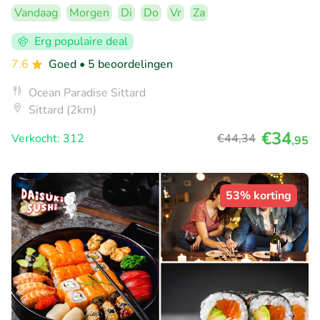
Vandaag
Morgen
Di
Do
Vr
Za
Erg populaire deal
7.6
Goed
• 5 beoordelingen
Ocean Paradise Sittard
Sittard (2km)
€34
Verkocht: 312
€44
,34
,95
53% korting