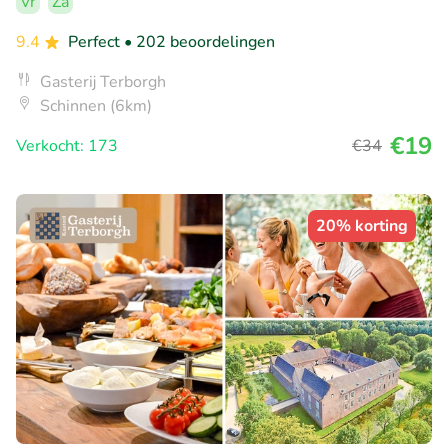
Vr
Za
9.4
Perfect
• 202 beoordelingen
Gasterij Terborgh
Schinnen (6km)
€19
Verkocht: 173
€34
20% korting