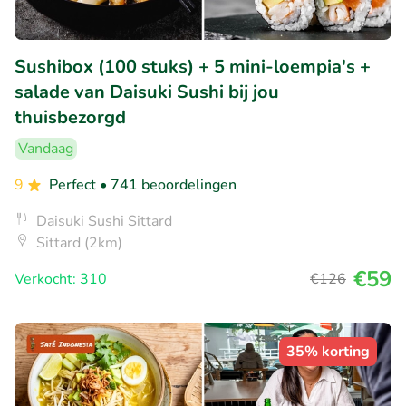
Sushibox (100 stuks) + 5 mini-loempia's +
salade van Daisuki Sushi bij jou
thuisbezorgd
Vandaag
9
Perfect
• 741 beoordelingen
Daisuki Sushi Sittard
Sittard (2km)
€59
Verkocht: 310
€126
35% korting