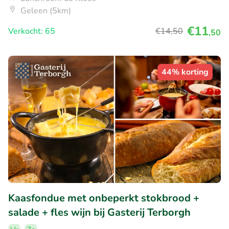
Geleen (5km)
€11
Verkocht: 65
€14
,50
,50
44% korting
Kaasfondue met onbeperkt stokbrood +
salade + fles wijn bij Gasterij Terborgh