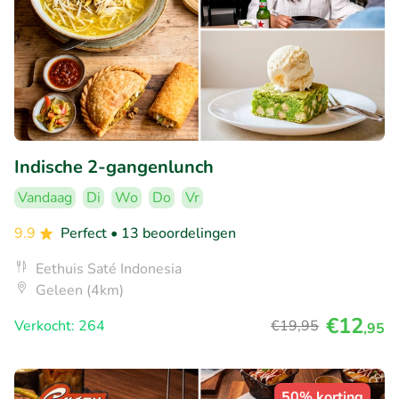
Indische 2-gangenlunch
Vandaag
Di
Wo
Do
Vr
9.9
Perfect
• 13 beoordelingen
Eethuis Saté Indonesia
Geleen (4km)
€12
Verkocht: 264
€19
,95
,95
50% korting