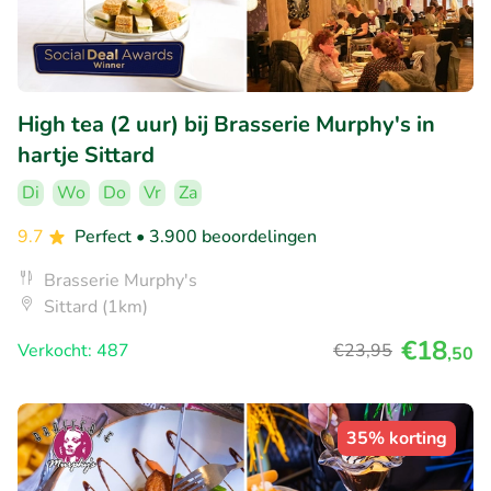
High tea (2 uur) bij Brasserie Murphy's in
hartje Sittard
Di
Wo
Do
Vr
Za
9.7
Perfect
• 3.900 beoordelingen
Brasserie Murphy's
Sittard (1km)
€18
Verkocht: 487
€23
,95
,50
35% korting