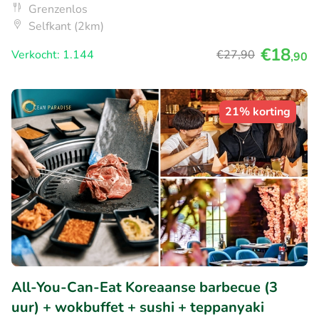
Grenzenlos
Selfkant (2km)
€18
Verkocht: 1.144
€27
,90
,90
21% korting
All-You-Can-Eat Koreaanse barbecue (3
uur) + wokbuffet + sushi + teppanyaki