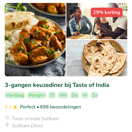
29% korting
3-gangen keuzediner bij Taste of India
Vandaag
Morgen
Di
Wo
Do
Vr
Za
9.1
Perfect
• 696 beoordelingen
Taste of India Selfkant
Selfkant (2km)