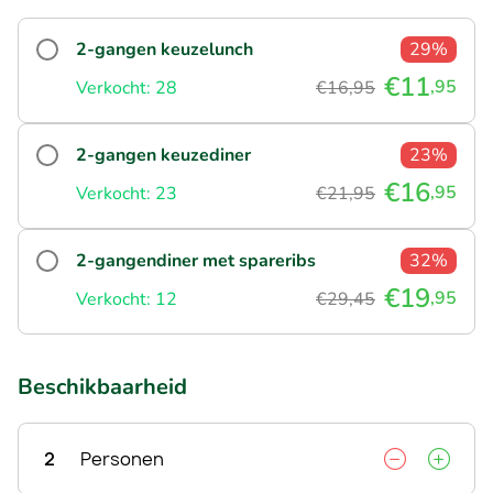
2-gangen keuzelunch
29%
€11
,95
Verkocht: 28
€16,95
2-gangen keuzediner
23%
€16
,95
Verkocht: 23
€21,95
2-gangendiner met spareribs
32%
€19
,95
Verkocht: 12
€29,45
Beschikbaarheid
2
Personen