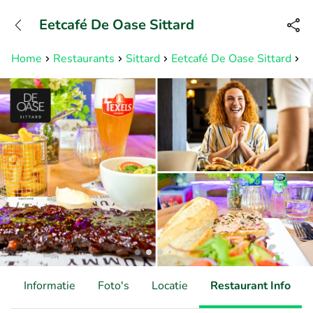
+31882050505
Eetcafé De Oase Sittard
Bereikbaar tot 23:00 uur
Home
Restaurants
Sittard
Eetcafé De Oase Sittard
2-
d
Informatie
Foto's
Locatie
Restaurant Info