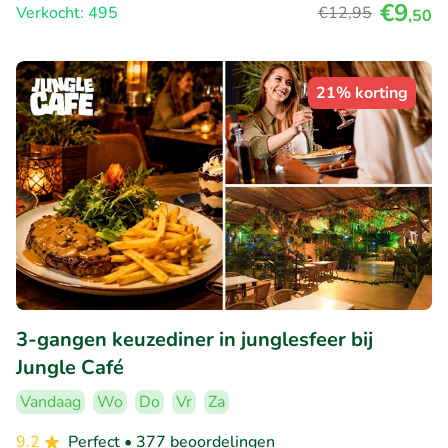
€9
Verkocht: 495
€12
,95
,50
21% korting
3-gangen keuzediner in junglesfeer bij
Jungle Café
Vandaag
Wo
Do
Vr
Za
9.2
Perfect
• 377 beoordelingen