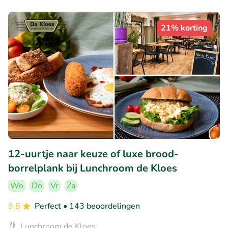
21% korting
12-uurtje naar keuze of luxe brood-
borrelplank bij Lunchroom de Kloes
Wo
Do
Vr
Za
9.8
Perfect
• 143 beoordelingen
Lunchroom de Kloes