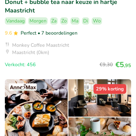
Donut + bubble tea naar keuze in hartje
Maastricht
Vandaag
Morgen
Za
Zo
Ma
Di
Wo
9.6
Perfect
• 7 beoordelingen
Monkey Coffee Maastricht
Maastricht (0km)
€5
Verkocht: 456
€9
,30
,95
29% korting