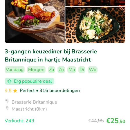
3-gangen keuzediner bij Brasserie
Britannique in hartje Maastricht
Vandaag
Morgen
Za
Zo
Ma
Di
Wo
Erg populaire deal
9.5
Perfect
• 316 beoordelingen
Brasserie Britannique
Maastricht (0km)
€25
Verkocht: 249
€44
,95
,50