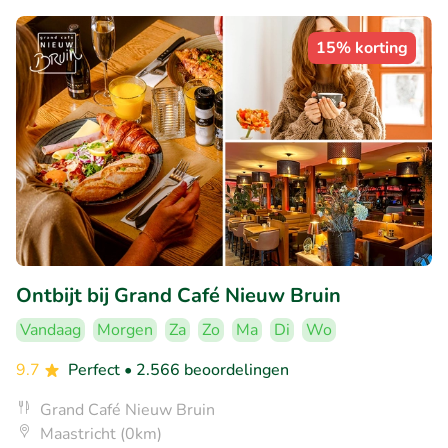
15% korting
Ontbijt bij Grand Café Nieuw Bruin
Vandaag
Morgen
Za
Zo
Ma
Di
Wo
9.7
Perfect
• 2.566 beoordelingen
Grand Café Nieuw Bruin
Maastricht (0km)