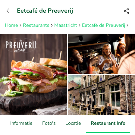
+31882050505
Eetcafé de Preuverij
Bereikbaar tot 23:00 uur
Home
Restaurants
Maastricht
Eetcafé de Preuverij
2-
d
Informatie
Foto's
Locatie
Restaurant Info