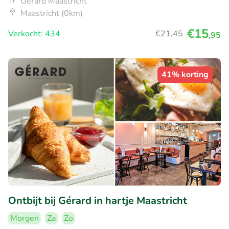
Gérard Maastricht
Maastricht (0km)
€15
Verkocht: 434
€21
,45
,95
41% korting
Ontbijt bij Gérard in hartje Maastricht
Morgen
Za
Zo