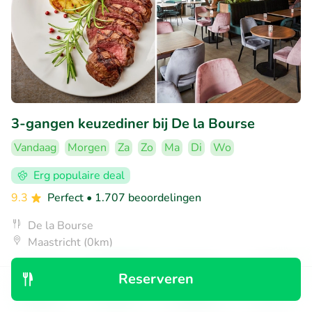
3-gangen keuzediner bij De la Bourse
Vandaag
Morgen
Za
Zo
Ma
Di
Wo
Erg populaire deal
9.3
Perfect
• 1.707 beoordelingen
De la Bourse
Maastricht (0km)
€28
Verkocht: 850
€39
,50
Reserveren
Ontdek
Zoeken
Boekingen
Menu