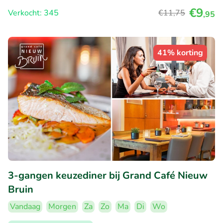
€9
Verkocht: 345
€11
,75
,95
41% korting
3-gangen keuzediner bij Grand Café Nieuw
Bruin
Vandaag
Morgen
Za
Zo
Ma
Di
Wo