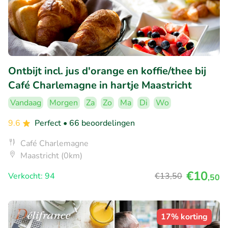
Ontbijt incl. jus d'orange en koffie/thee bij
Café Charlemagne in hartje Maastricht
Vandaag
Morgen
Za
Zo
Ma
Di
Wo
9.6
Perfect
• 66 beoordelingen
Café Charlemagne
Maastricht (0km)
€10
Verkocht: 94
€13
,50
,50
17% korting