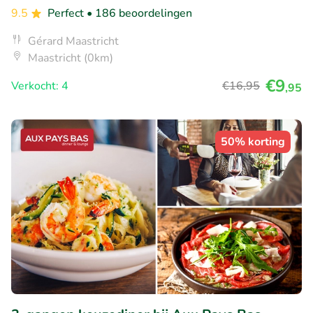
9.5
Perfect
• 186 beoordelingen
Gérard Maastricht
Maastricht (0km)
€9
Verkocht: 4
€16
,95
,95
50% korting