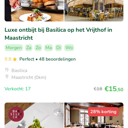
Luxe ontbijt bij Basilica op het Vrijthof in
Maastricht
Morgen
Za
Zo
Ma
Di
Wo
9.8
Perfect
• 48 beoordelingen
Basilica
Maastricht (0km)
€15
Verkocht: 17
€18
,50
28% korting