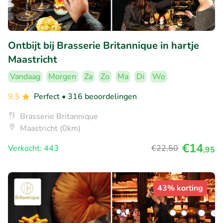
Ontbijt bij Brasserie Britannique in hartje
Maastricht
Vandaag
Morgen
Za
Zo
Ma
Di
Wo
9.5
Perfect
• 316 beoordelingen
Brasserie Britannique
Maastricht (0km)
€14
Verkocht: 443
€22
,50
,95
43% korting