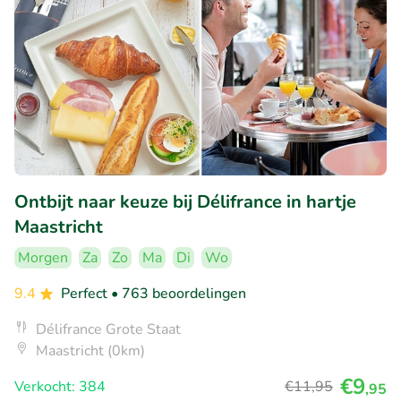
Ontbijt naar keuze bij Délifrance in hartje
Maastricht
Morgen
Za
Zo
Ma
Di
Wo
9.4
Perfect
• 763 beoordelingen
Délifrance Grote Staat
Maastricht (0km)
€9
Verkocht: 384
€11
,95
,95