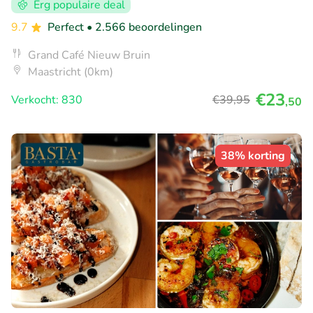
Erg populaire deal
9.7
Perfect
• 2.566 beoordelingen
Grand Café Nieuw Bruin
Maastricht (0km)
€23
Verkocht: 830
€39
,95
,50
38% korting