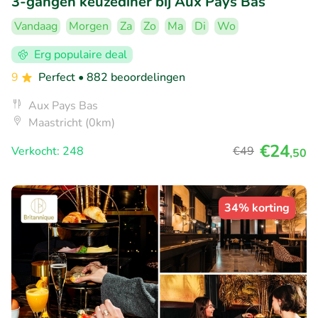
3-gangen keuzediner bij Aux Pays Bas
Vandaag
Morgen
Za
Zo
Ma
Di
Wo
Erg populaire deal
9
Perfect
• 882 beoordelingen
Aux Pays Bas
Maastricht (0km)
€24
Verkocht: 248
€49
,50
34% korting