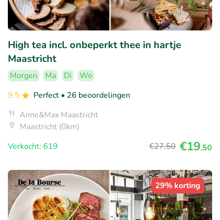
High tea incl. onbeperkt thee in hartje
Maastricht
Morgen
Ma
Di
Wo
9.5
Perfect
• 26 beoordelingen
Anne&Max Maastricht
Maastricht (0km)
€19
Verkocht: 619
€27
,50
,50
29% korting