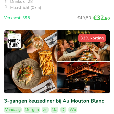
Drinks of 28
Maastricht (0km)
€32
Verkocht: 395
€49
,50
,50
33% korting
3-gangen keuzediner bij Au Mouton Blanc
Vandaag
Morgen
Zo
Ma
Di
Wo