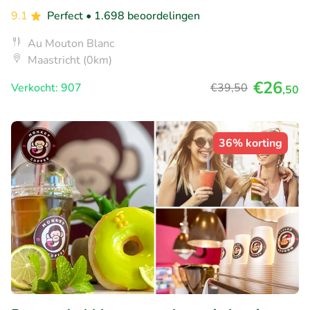
9.1
Perfect
• 1.698 beoordelingen
Au Mouton Blanc
Maastricht (0km)
€26
Verkocht: 907
€39
,50
,50
36% korting