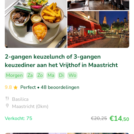
2-gangen keuzelunch of 3-gangen
keuzediner aan het Vrijthof in Maastricht
Morgen
Za
Zo
Ma
Di
Wo
9.8
Perfect
• 48 beoordelingen
Basilica
Maastricht (0km)
€14
Verkocht: 75
€20
,25
,50