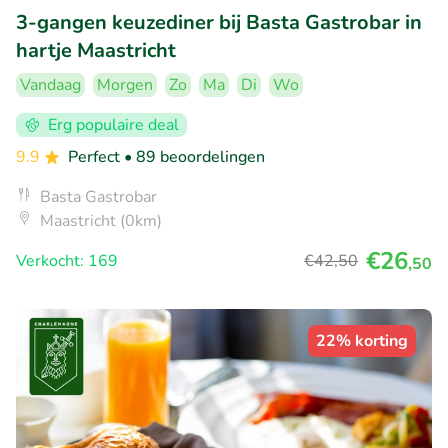
3-gangen keuzediner bij Basta Gastrobar in
hartje Maastricht
Vandaag
Morgen
Zo
Ma
Di
Wo
Erg populaire deal
9.9
Perfect
• 89 beoordelingen
Basta Gastrobar
Maastricht (0km)
€26
Verkocht: 169
€42
,50
,50
22% korting