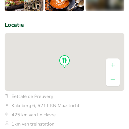
+3
Locatie
Eetcafé de Preuverij
Kakeberg 6, 6211 KN Maastricht
425 km van Le Havre
1km van treinstation