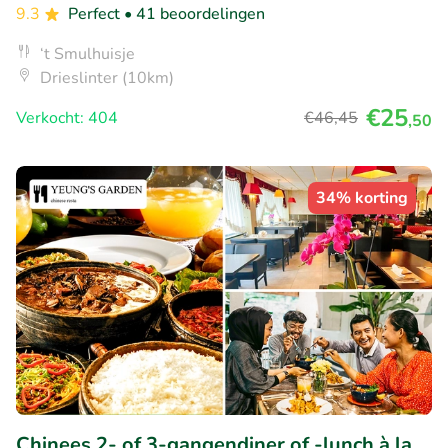
9.3
Perfect
• 41 beoordelingen
‘t Smulhuisje
Drieslinter (10km)
€25
Verkocht: 404
€46
,45
,50
34% korting
Chinees 2- of 3-gangendiner of -lunch à la