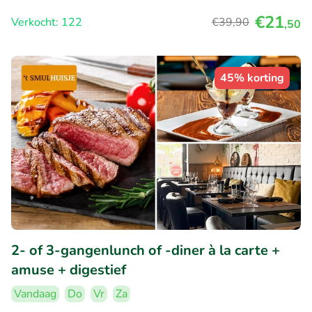
€21
Verkocht: 122
€39
,90
,50
45% korting
2- of 3-gangenlunch of -diner à la carte +
amuse + digestief
Vandaag
Do
Vr
Za