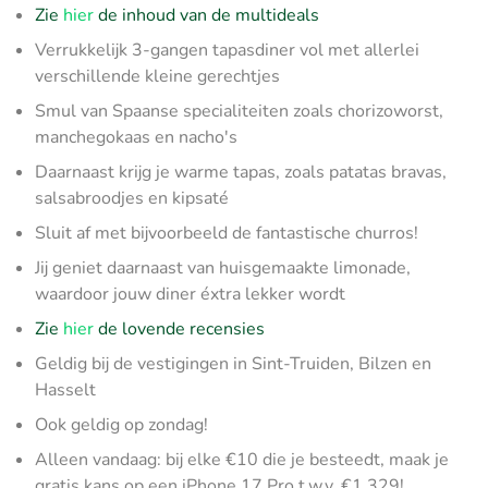
Zie
hier
de inhoud van de multideals
Verrukkelijk 3-gangen tapasdiner vol met allerlei
verschillende kleine gerechtjes
Smul van Spaanse specialiteiten zoals chorizoworst,
manchegokaas en nacho's
Daarnaast krijg je warme tapas, zoals patatas bravas,
salsabroodjes en kipsaté
Sluit af met bijvoorbeeld de fantastische churros!
Jij geniet daarnaast van huisgemaakte limonade,
waardoor jouw diner éxtra lekker wordt
Zie
hier
de lovende recensies
Geldig bij de vestigingen in Sint-Truiden, Bilzen en
Hasselt
Ook geldig op zondag!
Alleen vandaag: bij elke €10 die je besteedt, maak je
gratis kans op een iPhone 17 Pro t.w.v. €1.329!