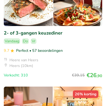
2- of 3-gangen keuzediner
Vandaag
Do
Vr
9.7
Perfect
• 57 beoordelingen
Heere van Heers
Heers (10km)
€26
Verkocht: 310
€39
,15
,90
26% korting