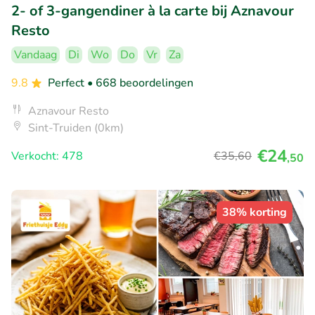
2- of 3-gangendiner à la carte bij Aznavour
Resto
Vandaag
Di
Wo
Do
Vr
Za
9.8
Perfect
• 668 beoordelingen
Aznavour Resto
Sint-Truiden (0km)
€24
Verkocht: 478
€35
,60
,50
38% korting