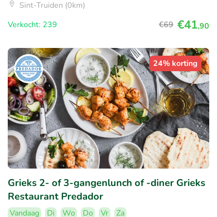
Sint-Truiden (0km)
€41
Verkocht: 239
€69
,90
24% korting
Grieks 2- of 3-gangenlunch of -diner Grieks
Restaurant Predador
Vandaag
Di
Wo
Do
Vr
Za