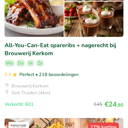
All-You-Can-Eat spareribs + nagerecht bij
Brouwerij Kerkom
Wo
Do
Vr
Za
9.9
Perfect
• 218 beoordelingen
Brouwerij Kerkom
Sint-Truiden (4km)
€24
Verkocht: 601
€45
,90
27% korting