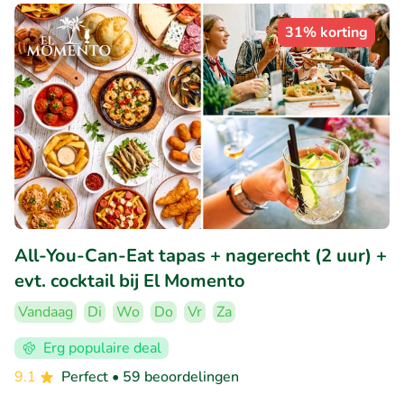
31% korting
All-You-Can-Eat tapas + nagerecht (2 uur) +
evt. cocktail bij El Momento
Vandaag
Di
Wo
Do
Vr
Za
Erg populaire deal
9.1
Perfect
• 59 beoordelingen