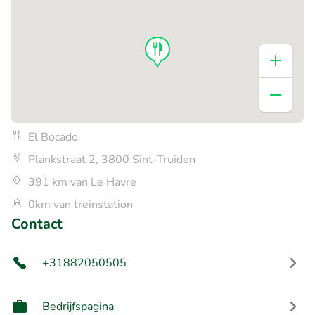
El Bocado
Plankstraat 2, 3800 Sint-Truiden
391 km van Le Havre
0km van treinstation
Contact
+31882050505
Bedrijfspagina