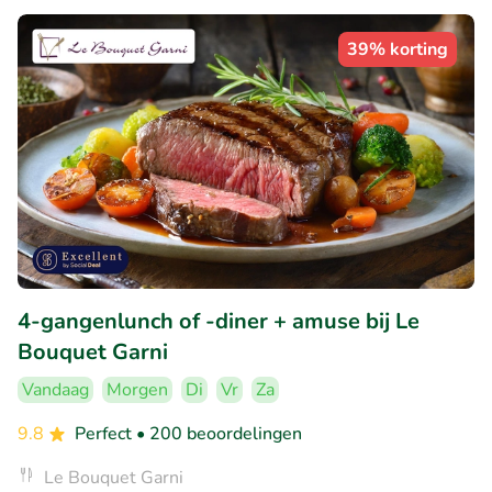
39% korting
4-gangenlunch of -diner + amuse bij Le
Bouquet Garni
Vandaag
Morgen
Di
Vr
Za
9.8
Perfect
• 200 beoordelingen
Le Bouquet Garni