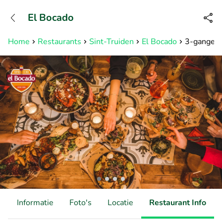
+31882050505
El Bocado
Bereikbaar tot 23:00 uur
Home
Restaurants
Sint-Truiden
El Bocado
3-gangen t
d
Informatie
Foto's
Locatie
Restaurant Info