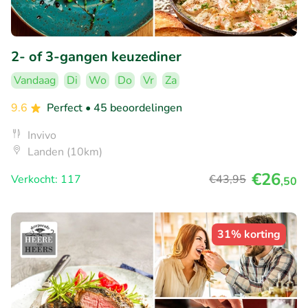
2- of 3-gangen keuzediner
Vandaag
Di
Wo
Do
Vr
Za
9.6
Perfect
• 45 beoordelingen
Invivo
Landen (10km)
€26
Verkocht: 117
€43
,95
,50
31% korting