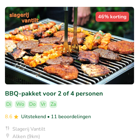
46% korting
BBQ-pakket voor 2 of 4 personen
Di
Wo
Do
Vr
Za
8.6
Uitstekend
• 11 beoordelingen
Slagerij Vantilt
Alken (9km)