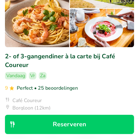
2- of 3-gangendiner à la carte bij Café
Coureur
Vandaag
Vr
Za
9
Perfect
• 25 beoordelingen
Café Coureur
Borgloon (12km)
€24
Verkocht: 70
€36
,50
,90
Reserveren
Ontdek
Zoeken
Boekingen
Menu