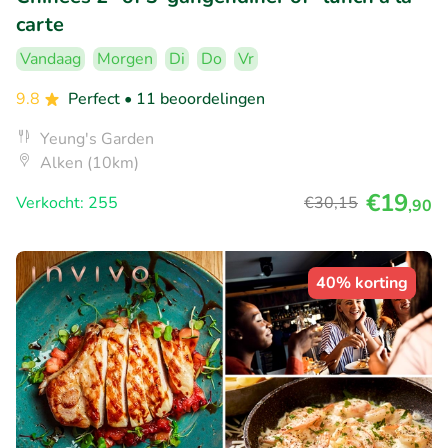
carte
Vandaag
Morgen
Di
Do
Vr
9.8
Perfect
• 11 beoordelingen
Yeung's Garden
Alken (10km)
€19
Verkocht: 255
€30
,15
,90
40% korting