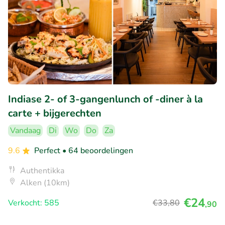
Indiase 2- of 3-gangenlunch of -diner à la
carte + bijgerechten
Vandaag
Di
Wo
Do
Za
9.6
Perfect
• 64 beoordelingen
Authentikka
Alken (10km)
€24
Verkocht: 585
€33
,80
,90