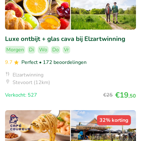
Luxe ontbijt + glas cava bij Elzartwinning
Morgen
Di
Wo
Do
Vr
9.7
Perfect
• 172 beoordelingen
Elzartwinning
Stevoort (12km)
€19
Verkocht: 527
€25
,50
32% korting