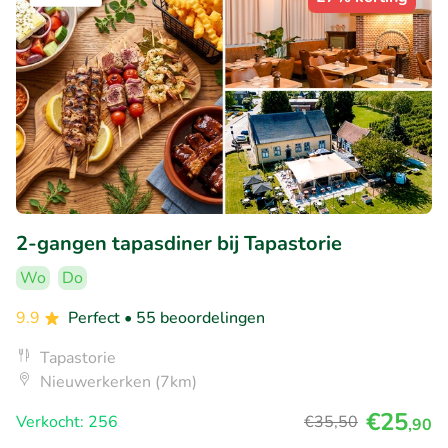
2-gangen tapasdiner bij Tapastorie
Wo
Do
9.9
Perfect
• 55 beoordelingen
Tapastorie
Nieuwerkerken (7km)
€25
Verkocht: 256
€35
,50
,90