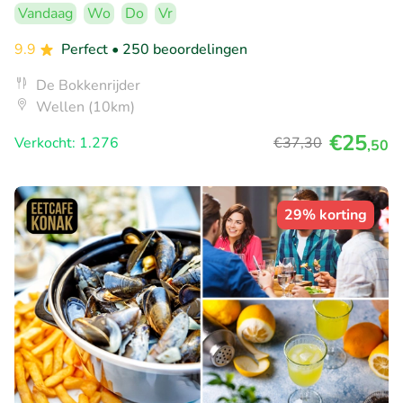
Vandaag
Wo
Do
Vr
9.9
Perfect
• 250 beoordelingen
De Bokkenrijder
Wellen (10km)
€25
Verkocht: 1.276
€37
,30
,50
29% korting