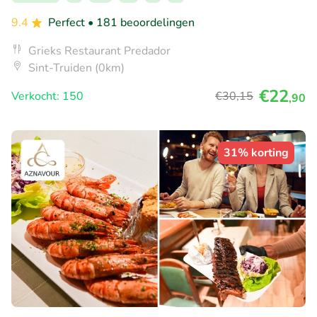
9.4
Perfect
• 181 beoordelingen
Grieks Restaurant Predador
Sint-Truiden (0km)
€22
Verkocht: 150
€30
,15
,90
31% korting