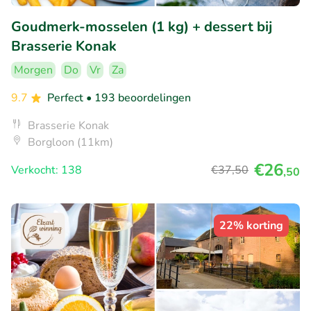
Goudmerk-mosselen (1 kg) + dessert bij
Brasserie Konak
Morgen
Do
Vr
Za
9.7
Perfect
• 193 beoordelingen
Brasserie Konak
Borgloon (11km)
€26
Verkocht: 138
€37
,50
,50
22% korting