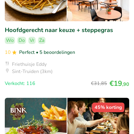
Hoofdgerecht naar keuze + steppegras
Wo
Do
Vr
Za
10
Perfect
• 5 beoordelingen
Friethuisje Eddy
Sint-Truiden (3km)
€19
Verkocht: 116
€31
,85
,90
45% korting