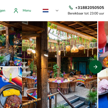
+31882050505
gen
Menu
Bereikbaar tot 23:00 uur