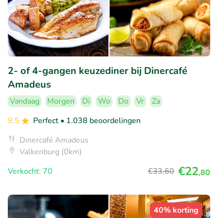
2- of 4-gangen keuzediner bij Dinercafé
Amadeus
Vandaag
Morgen
Di
Wo
Do
Vr
Za
9.5
Perfect
• 1.038 beoordelingen
Dinercafé Amadeus
Valkenburg (0km)
€22
Verkocht: 70
€33
,60
,80
40% korting