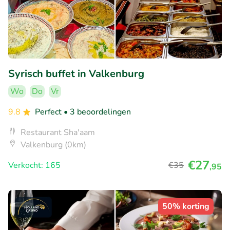
Syrisch buffet in Valkenburg
Wo
Do
Vr
9.8
Perfect
• 3 beoordelingen
Restaurant Sha'aam
Valkenburg (0km)
€27
Verkocht: 165
€35
,95
50% korting