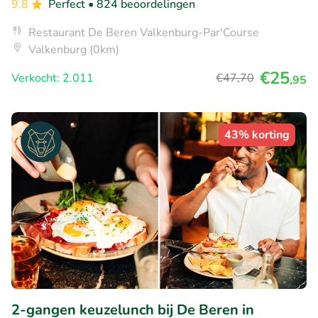
9.8
Perfect
• 824 beoordelingen
Restaurant De Beren Valkenburg-Par'Course
Valkenburg (0km)
€25
Verkocht: 2.011
€47
,70
,95
43% korting
2-gangen keuzelunch bij De Beren in