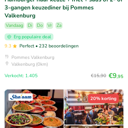
3-gangen keuzediner bij Pommes
Valkenburg
Vandaag
Di
Do
Vr
Za
Erg populaire deal
9.3
Perfect
• 232 beoordelingen
Pommes Valkenburg
Valkenburg (0km)
€9
Verkocht: 1.405
€15
,90
,95
20% korting