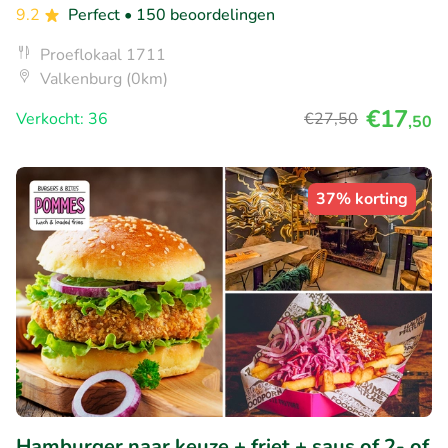
9.2
Perfect
• 150 beoordelingen
Proeflokaal 1711
Valkenburg (0km)
€17
Verkocht: 36
€27
,50
,50
37% korting
Hamburger naar keuze + friet + saus of 2- of