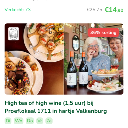
€14
Verkocht: 73
€25
,75
,90
36% korting
High tea of high wine (1,5 uur) bij
Proeflokaal 1711 in hartje Valkenburg
Di
Wo
Do
Vr
Za