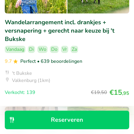
Wandelarrangement incl. drankjes +
versnapering + gerecht naar keuze bij 't
Bukske
Vandaag
Di
Wo
Do
Vr
Za
9.7
Perfect
• 639 beoordelingen
't Bukske
Valkenburg (1km)
€15
Verkocht: 139
€19
,50
,95
35% korting
Reserveren
Ontdek
Zoeken
Boekingen
Menu