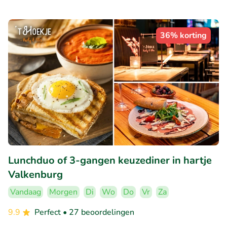
36% korting
Lunchduo of 3-gangen keuzediner in hartje
Valkenburg
Vandaag
Morgen
Di
Wo
Do
Vr
Za
9.9
Perfect
• 27 beoordelingen