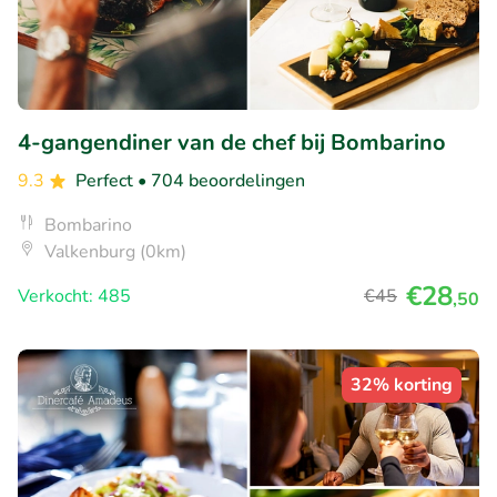
4-gangendiner van de chef bij Bombarino
9.3
Perfect
• 704 beoordelingen
Bombarino
Valkenburg (0km)
€28
Verkocht: 485
€45
,50
32% korting