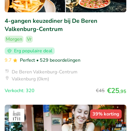
4-gangen keuzediner bij De Beren
Valkenburg-Centrum
Morgen
Vr
Erg populaire deal
9.7
Perfect
• 529 beoordelingen
De Beren Valkenburg-Centrum
Valkenburg (0km)
€25
Verkocht: 320
€45
,95
39% korting