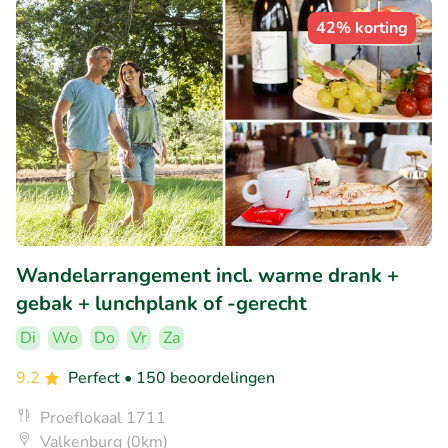
42% korting
Wandelarrangement incl. warme drank +
gebak + lunchplank of -gerecht
Di
Wo
Do
Vr
Za
9.2
Perfect
• 150 beoordelingen
Proeflokaal 1711
Valkenburg (0km)