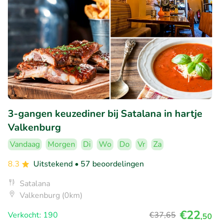
3-gangen keuzediner bij Satalana in hartje
Valkenburg
Vandaag
Morgen
Di
Wo
Do
Vr
Za
8.3
Uitstekend
• 57 beoordelingen
Satalana
Valkenburg (0km)
€22
Verkocht: 190
€37
,65
,50