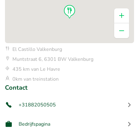
El Castillo Valkenburg
Muntstraat 6, 6301 BW Valkenburg
435 km van Le Havre
0km van treinstation
Contact
+31882050505
Bedrijfspagina