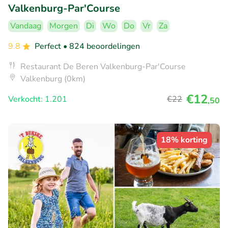
Valkenburg-Par'Course
Vandaag
Morgen
Di
Wo
Do
Vr
Za
9.8
Perfect
• 824 beoordelingen
Restaurant De Beren Valkenburg-Par'Course
Valkenburg (0km)
€12
Verkocht: 1.201
€22
,50
18% korting