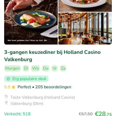
3-gangen keuzediner bij Holland Casino
Valkenburg
Morgen
Di
Wo
Do
Vr
Za
Erg populaire deal
9.8
Perfect
• 205 beoordelingen
Taste Valkenburg (Holland Casino)
Valkenburg (0km)
€28
Verkocht: 518
€57
,50
,75