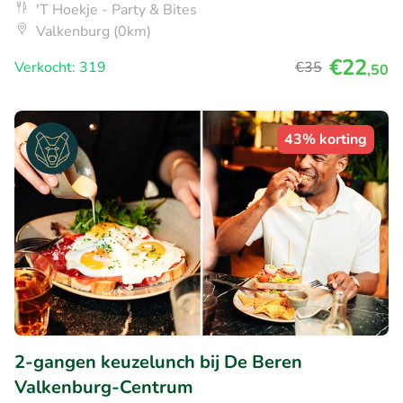
'T Hoekje - Party & Bites
Valkenburg (0km)
€22
Verkocht: 319
€35
,50
43% korting
2-gangen keuzelunch bij De Beren
Valkenburg-Centrum