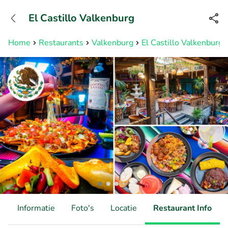
+31882050505
El Castillo Valkenburg
Bereikbaar tot 23:00 uur
Home
Restaurants
Valkenburg
El Castillo Valkenburg
d
Informatie
Foto's
Locatie
Restaurant Info