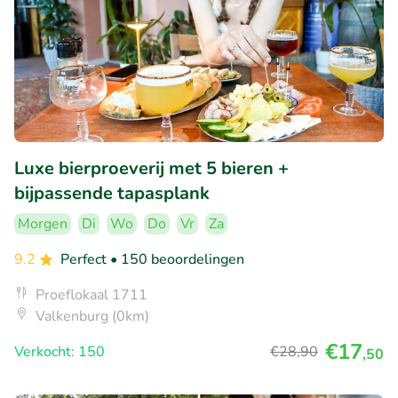
Luxe bierproeverij met 5 bieren +
bijpassende tapasplank
Morgen
Di
Wo
Do
Vr
Za
9.2
Perfect
• 150 beoordelingen
Proeflokaal 1711
Valkenburg (0km)
€17
Verkocht: 150
€28
,90
,50