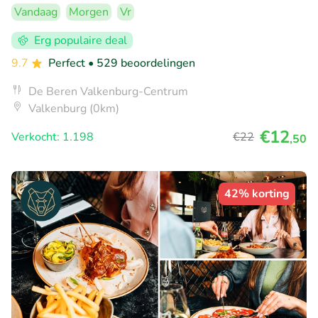
Vandaag
Morgen
Vr
Erg populaire deal
9.7
Perfect
• 529 beoordelingen
De Beren Valkenburg-Centrum
Valkenburg (0km)
€12
Verkocht: 1.198
€22
,50
42% korting