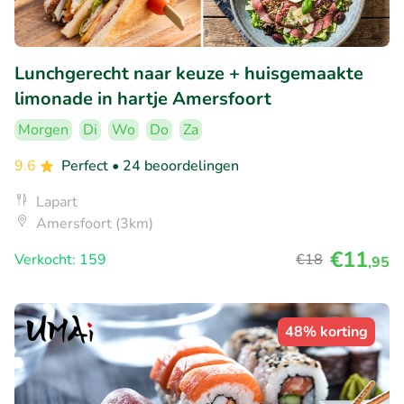
Lunchgerecht naar keuze + huisgemaakte
limonade in hartje Amersfoort
Morgen
Di
Wo
Do
Za
9.6
Perfect
• 24 beoordelingen
Lapart
Amersfoort (3km)
€11
Verkocht: 159
€18
,95
48% korting