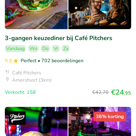
3-gangen keuzediner bij Café Pitchers
Vandaag
Wo
Do
Vr
Za
9.8
Perfect
• 702 beoordelingen
Café Pitchers
Amersfoort (3km)
€24
Verkocht: 158
€42
,70
,95
36% korting