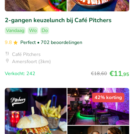
2-gangen keuzelunch bij Café Pitchers
Vandaag
Wo
Do
9.8
Perfect
• 702 beoordelingen
Café Pitchers
Amersfoort (3km)
€11
Verkocht: 242
€18
,60
,95
42% korting