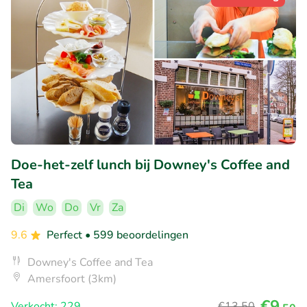
Doe-het-zelf lunch bij Downey's Coffee and
Tea
Di
Wo
Do
Vr
Za
9.6
Perfect
• 599 beoordelingen
Downey's Coffee and Tea
Amersfoort (3km)
€9
Verkocht: 229
€13
,50