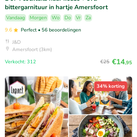
bittergarnituur in hartje Amersfoort
Vandaag
Morgen
Wo
Do
Vr
Za
9.6
Perfect
• 56 beoordelingen
J&D
Amersfoort (3km)
€14
Verkocht: 312
€25
,95
34% korting