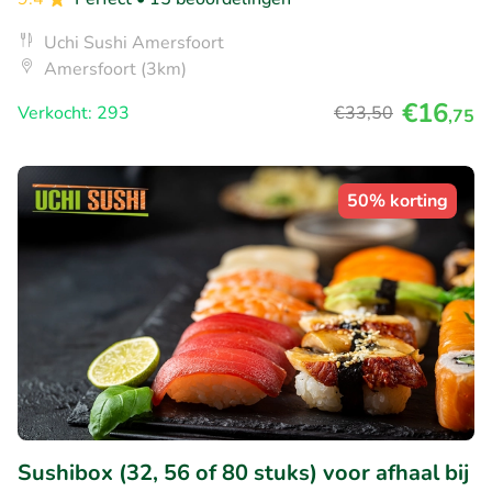
Uchi Sushi Amersfoort
Amersfoort (3km)
€16
Verkocht: 293
€33
,50
,75
50% korting
Sushibox (32, 56 of 80 stuks) voor afhaal bij