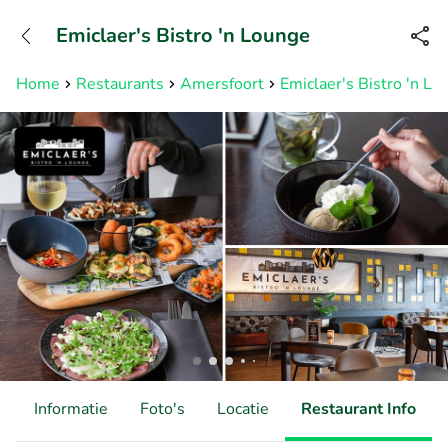
+31882050505
Emiclaer's Bistro 'n Lounge
Bereikbaar tot 23:00 uur
Home
Restaurants
Amersfoort
Emiclaer's Bistro 'n Lo
d
Informatie
Foto's
Locatie
Restaurant Info