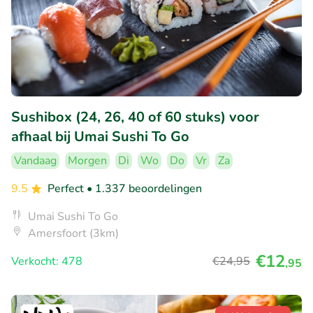
Sushibox (24, 26, 40 of 60 stuks) voor
afhaal bij Umai Sushi To Go
Vandaag
Morgen
Di
Wo
Do
Vr
Za
9.5
Perfect
• 1.337 beoordelingen
Umai Sushi To Go
Amersfoort (3km)
€12
Verkocht: 478
€24
,95
,95