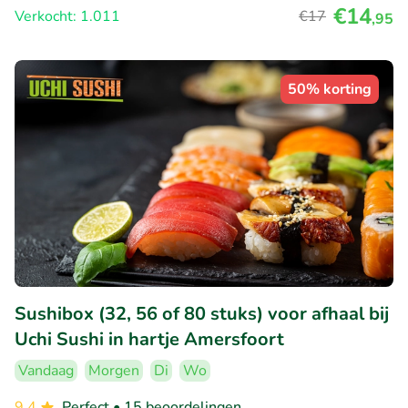
€14
Verkocht: 1.011
€17
,95
50% korting
Sushibox (32, 56 of 80 stuks) voor afhaal bij
Uchi Sushi in hartje Amersfoort
Vandaag
Morgen
Di
Wo
9.4
Perfect
• 15 beoordelingen