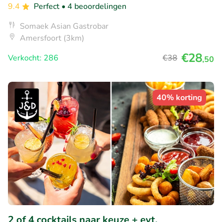
9.4
Perfect
• 4 beoordelingen
Somaek Asian Gastrobar
Amersfoort (3km)
€28
Verkocht: 286
€38
,50
40% korting
2 of 4 cocktails naar keuze + evt.