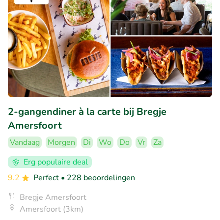
2-gangendiner à la carte bij Bregje
Amersfoort
Vandaag
Morgen
Di
Wo
Do
Vr
Za
Erg populaire deal
9.2
Perfect
• 228 beoordelingen
Bregje Amersfoort
Amersfoort (3km)