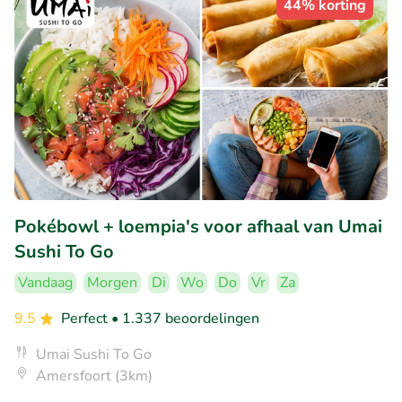
44% korting
Pokébowl + loempia's voor afhaal van Umai
Sushi To Go
Vandaag
Morgen
Di
Wo
Do
Vr
Za
9.5
Perfect
• 1.337 beoordelingen
Umai Sushi To Go
Amersfoort (3km)