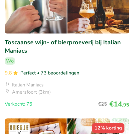
Toscaanse wijn- of bierproeverij bij Italian
Maniacs
Wo
9.8
Perfect
• 73 beoordelingen
Italian Maniacs
Amersfoort (3km)
€14
Verkocht: 75
€25
,95
12% korting