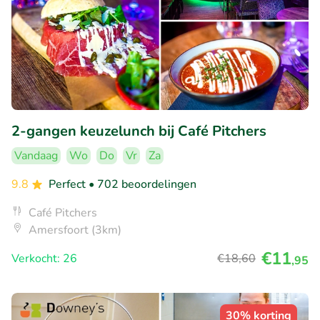
2-gangen keuzelunch bij Café Pitchers
Vandaag
Wo
Do
Vr
Za
9.8
Perfect
• 702 beoordelingen
Café Pitchers
Amersfoort (3km)
€11
Verkocht: 26
€18
,60
,95
30% korting