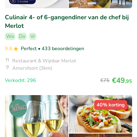
Culinair 4- of 6-gangendiner van de chef bij
Merlot
Wo
Do
Vr
9.8
Perfect
• 433 beoordelingen
Restaurant & Wijnbar Merlot
Amersfoort (3km)
€49
Verkocht: 296
€75
,95
40% korting