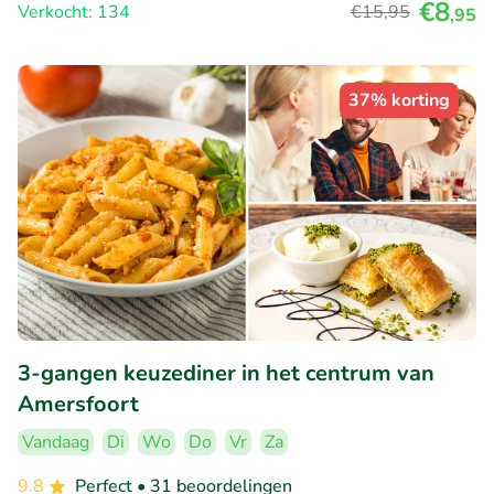
€8
Verkocht: 134
€15
,95
,95
37% korting
3-gangen keuzediner in het centrum van
Amersfoort
Vandaag
Di
Wo
Do
Vr
Za
9.8
Perfect
• 31 beoordelingen