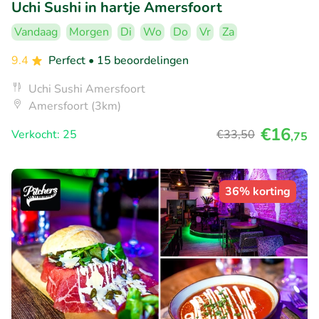
Uchi Sushi in hartje Amersfoort
Vandaag
Morgen
Di
Wo
Do
Vr
Za
9.4
Perfect
• 15 beoordelingen
Uchi Sushi Amersfoort
Amersfoort (3km)
€16
Verkocht: 25
€33
,50
,75
36% korting