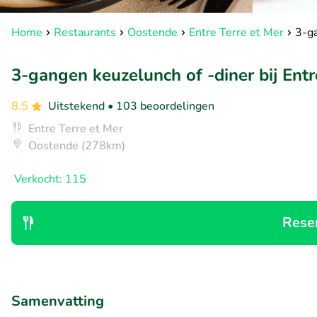
Home
Restaurants
Oostende
Entre Terre et Mer
3-ga
3-gangen keuzelunch of -diner bij Entr
8.5
Uitstekend
• 103 beoordelingen
Entre Terre et Mer
Oostende (278km)
Verkocht: 115
Rese
Samenvatting