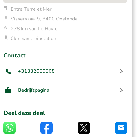
Entre Terre et Mer
Visserskaai 9, 8400 Oostende
278 km van Le Havre
0km van treinstation
Contact
+31882050505
Bedrijfspagina
Deel deze deal