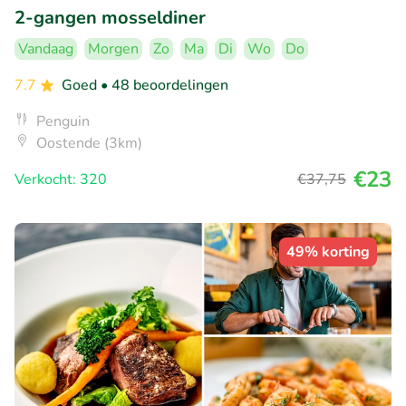
2-gangen mosseldiner
Vandaag
Morgen
Zo
Ma
Di
Wo
Do
7.7
Goed
• 48 beoordelingen
Penguin
Oostende (3km)
€23
Verkocht: 320
€37
,75
49% korting