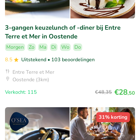
3-gangen keuzelunch of -diner bij Entre
Terre et Mer in Oostende
Morgen
Zo
Ma
Di
Wo
Do
8.5
Uitstekend
• 103 beoordelingen
Entre Terre et Mer
Oostende (3km)
€28
Verkocht: 115
€48
,35
,50
31% korting