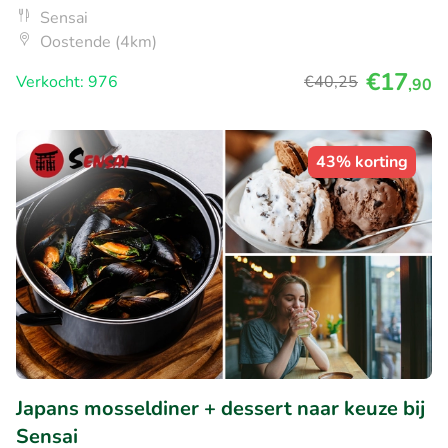
Sensai
Oostende (4km)
€17
Verkocht: 976
€40
,25
,90
43% korting
Japans mosseldiner + dessert naar keuze bij
Sensai