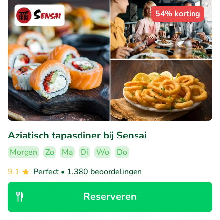
54% korting
Aziatisch tapasdiner bij Sensai
Morgen
Zo
Ma
Di
Wo
Do
9.1
Perfect
• 1.380 beoordelingen
Sensai
Reserveren
Oostende (4km)
Ontdek
Zoeken
Boekingen
Menu