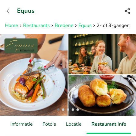
+31882050505
Equus
Bereikbaar tot 23:00 uur
Home
Restaurants
Bredene
Equus
2- of 3-gangen ke
d
Informatie
Foto's
Locatie
Restaurant Info