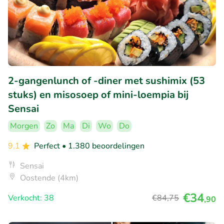
2-gangenlunch of -diner met sushimix (53
stuks) en misosoep of mini-loempia bij
Sensai
Morgen
Zo
Ma
Di
Wo
Do
9.1
Perfect
• 1.380 beoordelingen
Sensai
Oostende (4km)
€34
Verkocht: 38
€84
,75
,90