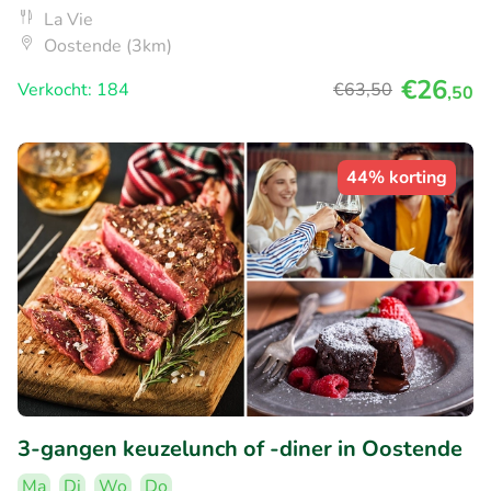
La Vie
Oostende (3km)
€26
Verkocht: 184
€63
,50
,50
44% korting
3-gangen keuzelunch of -diner in Oostende
Ma
Di
Wo
Do