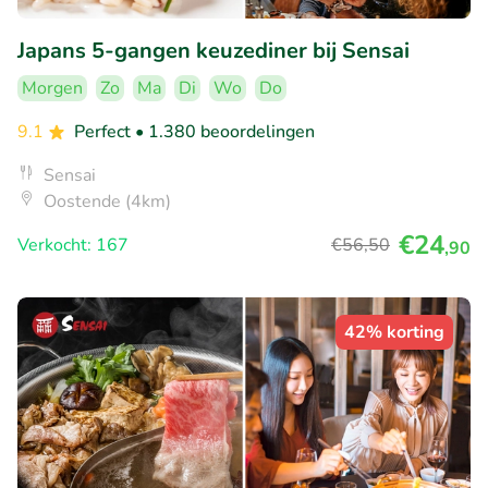
Japans 5-gangen keuzediner bij Sensai
Morgen
Zo
Ma
Di
Wo
Do
9.1
Perfect
• 1.380 beoordelingen
Sensai
Oostende (4km)
€24
Verkocht: 167
€56
,50
,90
42% korting