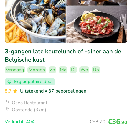
3-gangen late keuzelunch of -diner aan de
Belgische kust
Vandaag
Morgen
Zo
Ma
Di
Wo
Do
Erg populaire deal
8.7
Uitstekend
• 37 beoordelingen
Osea Restaurant
Oostende (3km)
€36
Verkocht: 404
€53
,70
,90