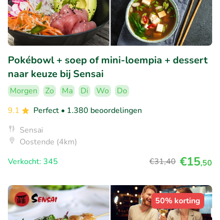
Pokébowl + soep of mini-loempia + dessert
naar keuze bij Sensai
Morgen
Zo
Ma
Di
Wo
Do
9.1
Perfect
• 1.380 beoordelingen
Sensai
Oostende (4km)
€15
Verkocht: 345
€31
,40
,50
50% korting