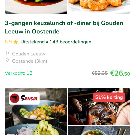
3-gangen keuzelunch of -diner bij Gouden
Leeuw in Oostende
8.9
Uitstekend
• 143 beoordelingen
Gouden Leeuw
Oostende (3km)
€26
Verkocht: 12
€52
,35
,50
51% korting