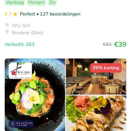
Vandaag
Morgen
Do
9.7
Perfect
• 127 beoordelingen
WU-SHI
Bredene (0km)
€39
Verkocht: 263
€82
39% korting