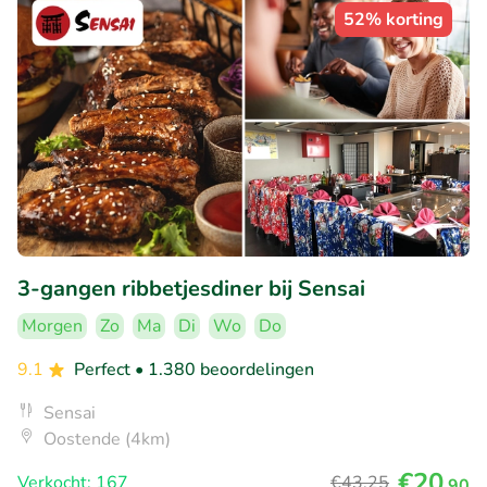
52% korting
3-gangen ribbetjesdiner bij Sensai
Morgen
Zo
Ma
Di
Wo
Do
9.1
Perfect
• 1.380 beoordelingen
Sensai
Oostende (4km)
€20
Verkocht: 167
€43
,25
,90