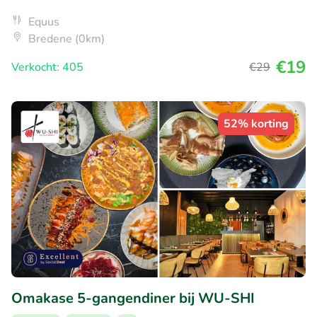
Equus
Bredene (0km)
€19
Verkocht: 405
€29
52% korting
Omakase 5-gangendiner bij WU-SHI