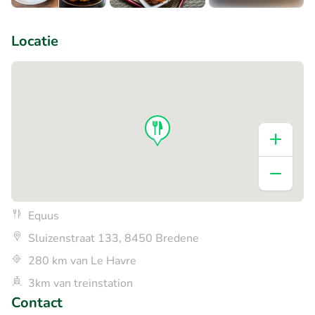
+2
Locatie
Equus
Sluizenstraat 133, 8450 Bredene
280 km van Le Havre
3km van treinstation
Contact