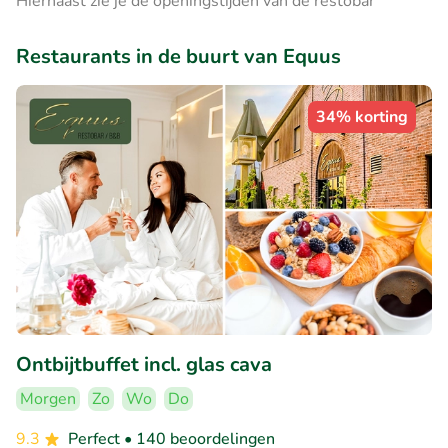
Hiernaast zie je de openingstijden van de restobar
Restaurants in de buurt van Equus
34% korting
Ontbijtbuffet incl. glas cava
Morgen
Zo
Wo
Do
9.3
Perfect
• 140 beoordelingen