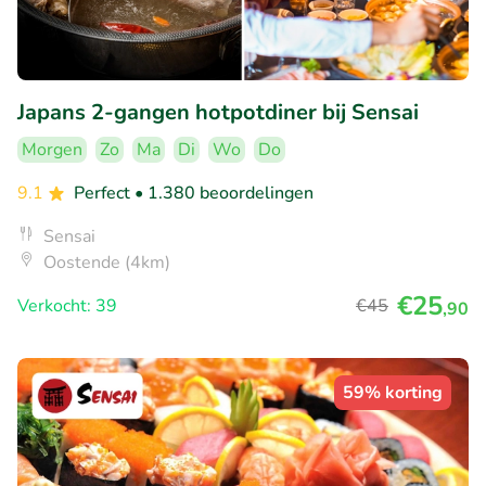
Japans 2-gangen hotpotdiner bij Sensai
Morgen
Zo
Ma
Di
Wo
Do
9.1
Perfect
• 1.380 beoordelingen
Sensai
Oostende (4km)
€25
Verkocht: 39
€45
,90
59% korting