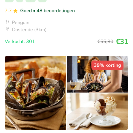
7.7
Goed
• 48 beoordelingen
Penguin
Oostende (3km)
€31
Verkocht: 301
€55
,80
39% korting