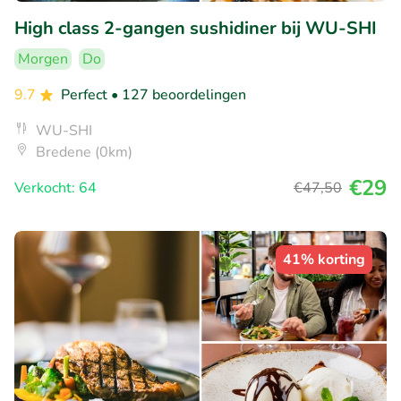
High class 2-gangen sushidiner bij WU-SHI
Morgen
Do
9.7
Perfect
• 127 beoordelingen
WU-SHI
Bredene (0km)
€29
Verkocht: 64
€47
,50
41% korting