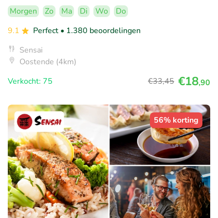
Morgen
Zo
Ma
Di
Wo
Do
9.1
Perfect
• 1.380 beoordelingen
Sensai
Oostende (4km)
€18
Verkocht: 75
€33
,45
,90
56% korting