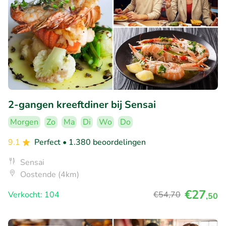
2-gangen kreeftdiner bij Sensai
Morgen
Zo
Ma
Di
Wo
Do
9.1
Perfect
• 1.380 beoordelingen
Sensai
Oostende (4km)
€27
Verkocht: 104
€54
,70
,50