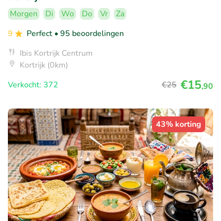
Morgen
Di
Wo
Do
Vr
Za
9
Perfect
• 95 beoordelingen
Ibis Kortrijk Centrum
Kortrijk (0km)
€15
Verkocht: 372
€25
,90
43% korting