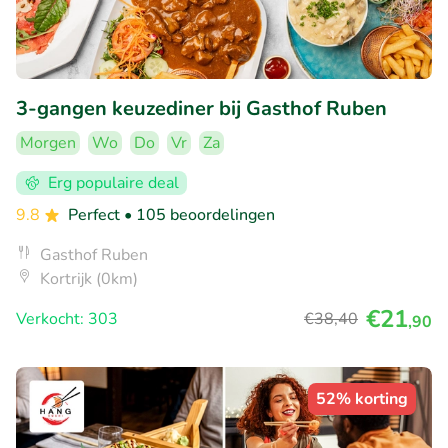
3-gangen keuzediner bij Gasthof Ruben
Morgen
Wo
Do
Vr
Za
Erg populaire deal
9.8
Perfect
• 105 beoordelingen
Gasthof Ruben
Kortrijk (0km)
€21
Verkocht: 303
€38
,40
,90
52% korting