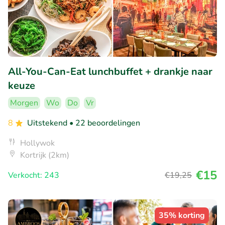
All-You-Can-Eat lunchbuffet + drankje naar
keuze
Morgen
Wo
Do
Vr
8
Uitstekend
• 22 beoordelingen
Hollywok
Kortrijk (2km)
€15
Verkocht: 243
€19
,25
35% korting