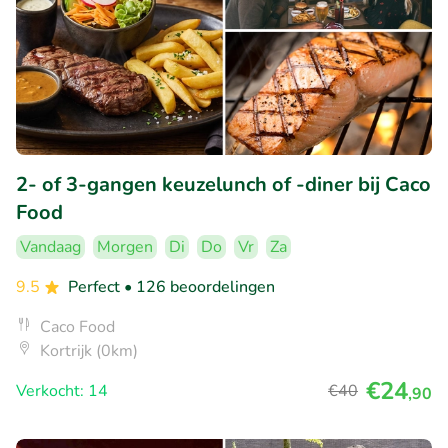
2- of 3-gangen keuzelunch of -diner bij Caco
Food
Vandaag
Morgen
Di
Do
Vr
Za
9.5
Perfect
• 126 beoordelingen
Caco Food
Kortrijk (0km)
€24
Verkocht: 14
€40
,90