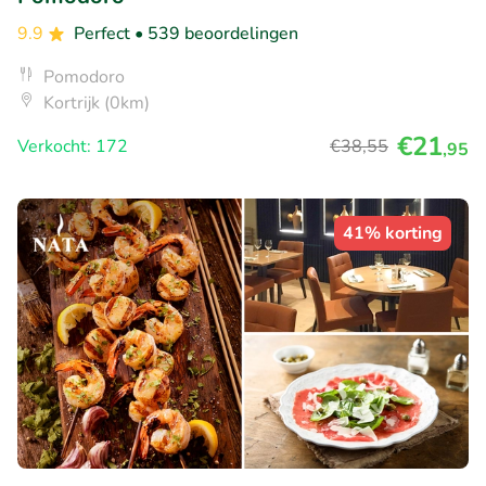
9.9
Perfect
• 539 beoordelingen
Pomodoro
Kortrijk (0km)
€21
Verkocht: 172
€38
,55
,95
41% korting