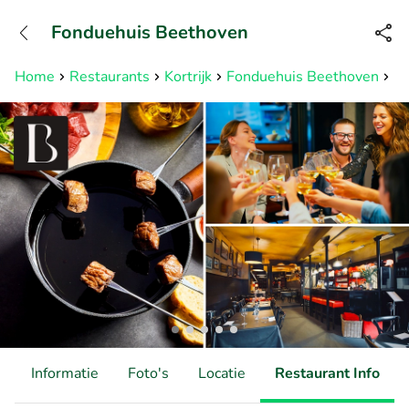
+31882050505
Fonduehuis Beethoven
Bereikbaar tot 23:00 uur
Home
Restaurants
Kortrijk
Fonduehuis Beethoven
Fo
d
Informatie
Foto's
Locatie
Restaurant Info