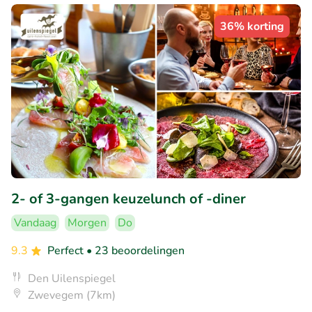
36% korting
2- of 3-gangen keuzelunch of -diner
Vandaag
Morgen
Do
9.3
Perfect
• 23 beoordelingen
Den Uilenspiegel
Zwevegem (7km)