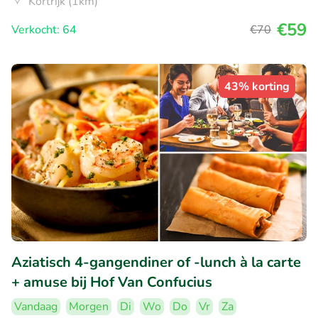
Kortrijk (1km)
€59
Verkocht: 64
€70
43% korting
Aziatisch 4-gangendiner of -lunch à la carte
+ amuse bij Hof Van Confucius
Vandaag
Morgen
Di
Wo
Do
Vr
Za