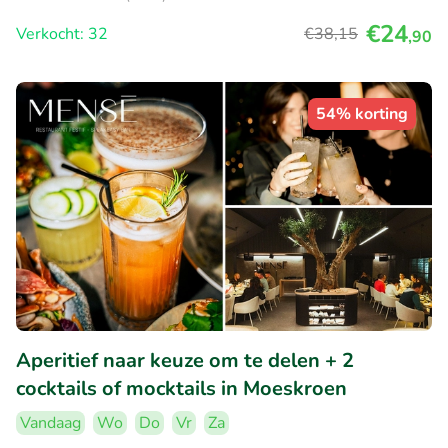
€24
Verkocht: 32
€38
,15
,90
54% korting
Aperitief naar keuze om te delen + 2
cocktails of mocktails in Moeskroen
Vandaag
Wo
Do
Vr
Za