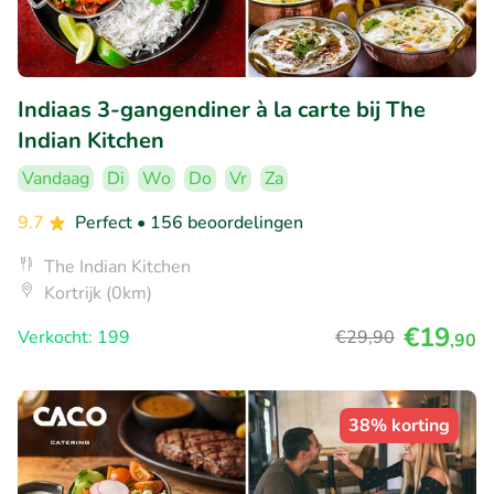
Indiaas 3-gangendiner à la carte bij The
Indian Kitchen
Vandaag
Di
Wo
Do
Vr
Za
9.7
Perfect
• 156 beoordelingen
The Indian Kitchen
Kortrijk (0km)
€19
Verkocht: 199
€29
,90
,90
38% korting