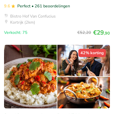
9.6
Perfect
• 261 beoordelingen
Bistro Hof Van Confucius
Kortrijk (2km)
€29
Verkocht: 75
€52
,20
,90
42% korting