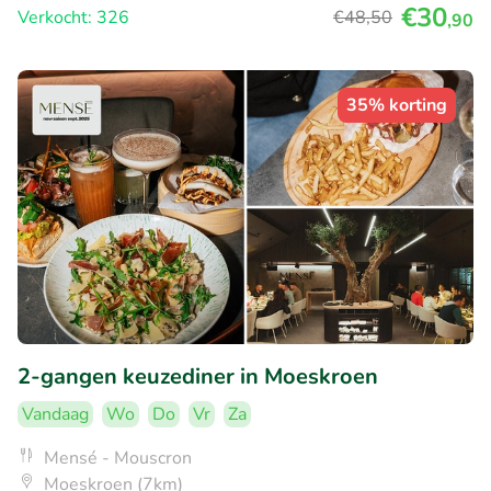
€30
Verkocht: 326
€48
,50
,90
35% korting
2-gangen keuzediner in Moeskroen
Vandaag
Wo
Do
Vr
Za
Mensé - Mouscron
Moeskroen (7km)