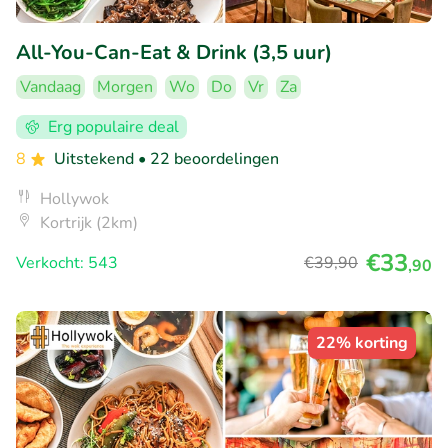
All-You-Can-Eat & Drink (3,5 uur)
Vandaag
Morgen
Wo
Do
Vr
Za
Erg populaire deal
8
Uitstekend
• 22 beoordelingen
Hollywok
Kortrijk (2km)
€33
Verkocht: 543
€39
,90
,90
22% korting