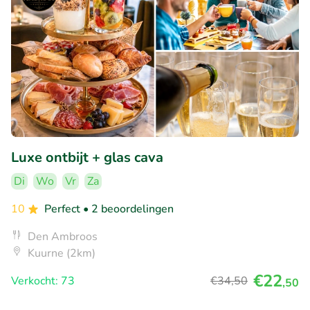
Luxe ontbijt + glas cava
Di
Wo
Vr
Za
10
Perfect
• 2 beoordelingen
Den Ambroos
Kuurne (2km)
€22
Verkocht: 73
€34
,50
,50