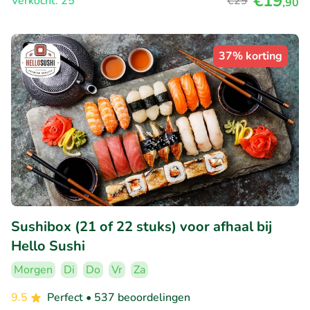
€19
Verkocht: 25
€29
,90
37% korting
Sushibox (21 of 22 stuks) voor afhaal bij
Hello Sushi
Morgen
Di
Do
Vr
Za
9.5
Perfect
• 537 beoordelingen