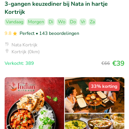
3-gangen keuzediner bij Nata in hartje
Kortrijk
Vandaag
Morgen
Di
Wo
Do
Vr
Za
9.8
Perfect
• 143 beoordelingen
Nata Kortrijk
Kortrijk (0km)
€39
Verkocht: 389
€66
33% korting