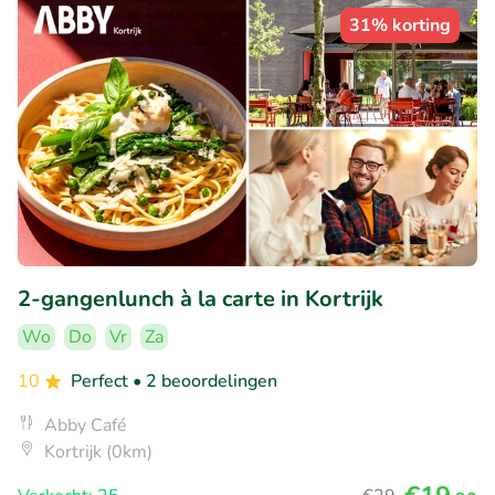
31% korting
2-gangenlunch à la carte in Kortrijk
Wo
Do
Vr
Za
10
Perfect
• 2 beoordelingen
Abby Café
Kortrijk (0km)