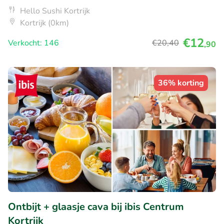
Hello Sushi Kortrijk
Kortrijk (0km)
€12
Verkocht: 146
€20
,40
,90
36% korting
Ontbijt + glaasje cava bij ibis Centrum
Kortrijk