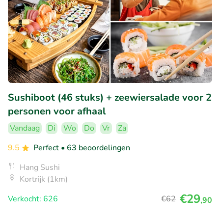
Sushiboot (46 stuks) + zeewiersalade voor 2
personen voor afhaal
Vandaag
Di
Wo
Do
Vr
Za
9.5
Perfect
• 63 beoordelingen
Hang Sushi
Kortrijk (1km)
€29
Verkocht: 626
€62
,90