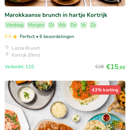
Marokkaanse brunch in hartje Kortrijk
Vandaag
Morgen
Di
Wo
Do
Vr
Za
9.6
Perfect
• 6 beoordelingen
Laziza Brunch
Kortrijk (0km)
€15
Verkocht: 110
€28
,90
43% korting