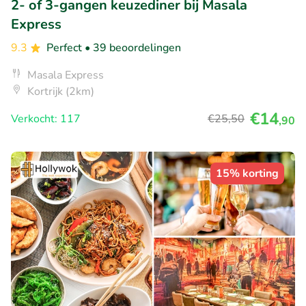
2- of 3-gangen keuzediner bij Masala
Express
9.3
Perfect
• 39 beoordelingen
Masala Express
Kortrijk (2km)
€14
Verkocht: 117
€25
,50
,90
15% korting