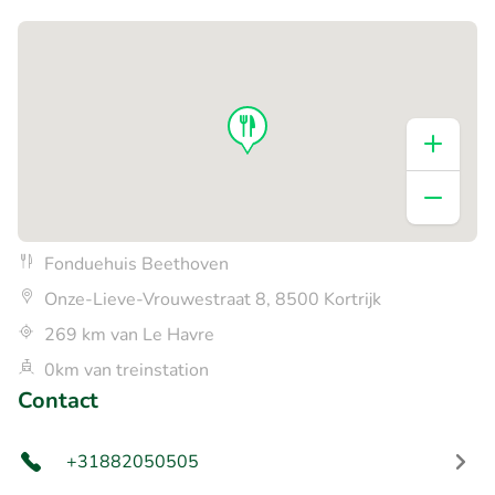
Fonduehuis Beethoven
Onze-Lieve-Vrouwestraat 8, 8500 Kortrijk
269 km van Le Havre
0km van treinstation
Contact
+31882050505