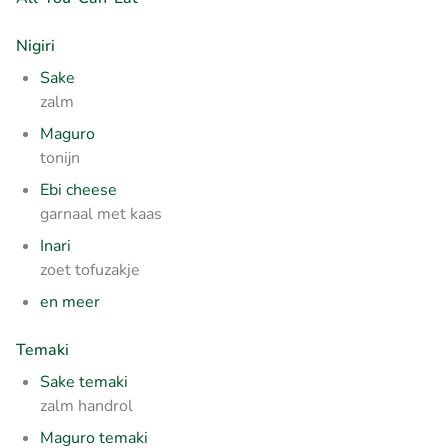
Nigiri
Sake
zalm
Maguro
tonijn
Ebi cheese
garnaal met kaas
Inari
zoet tofuzakje
en meer
Temaki
Sake temaki
zalm handrol
Maguro temaki