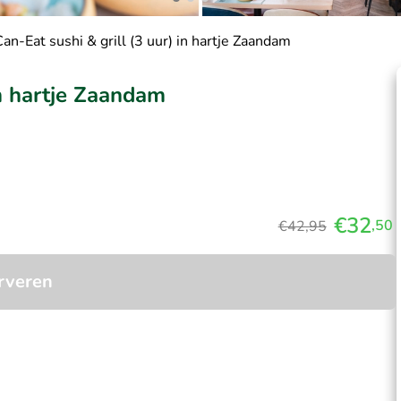
an-Eat sushi & grill (3 uur) in hartje Zaandam
in hartje Zaandam
€32
,50
€42,95
rveren