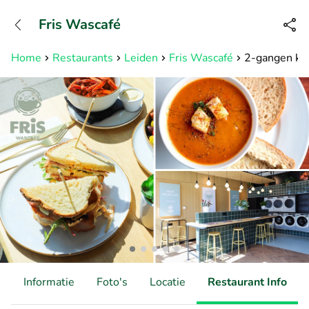
+31882050505
Fris Wascafé
Bereikbaar tot 23:00 uur
Home
Restaurants
Leiden
Fris Wascafé
2-gangen ke
d
Informatie
Foto's
Locatie
Restaurant Info