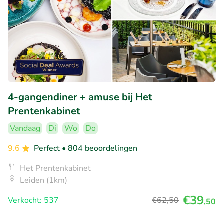
4-gangendiner + amuse bij Het
Prentenkabinet
Vandaag
Di
Wo
Do
9.6
Perfect
• 804 beoordelingen
Het Prentenkabinet
Leiden (1km)
€39
Verkocht: 537
€62
,50
,50