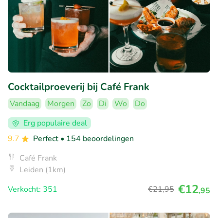
Cocktailproeverij bij Café Frank
Vandaag
Morgen
Zo
Di
Wo
Do
Erg populaire deal
9.7
Perfect
• 154 beoordelingen
Café Frank
Leiden (1km)
€12
Verkocht: 351
€21
,95
,95