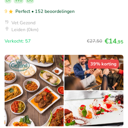
Di
Wo
Do
9
Perfect
• 152 beoordelingen
Vet Gezond
Leiden (0km)
€14
Verkocht: 57
€27
,50
,95
39% korting