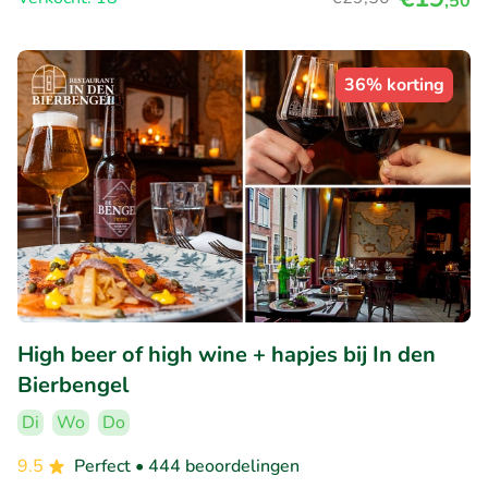
,50
36% korting
High beer of high wine + hapjes bij In den
Bierbengel
Di
Wo
Do
9.5
Perfect
• 444 beoordelingen