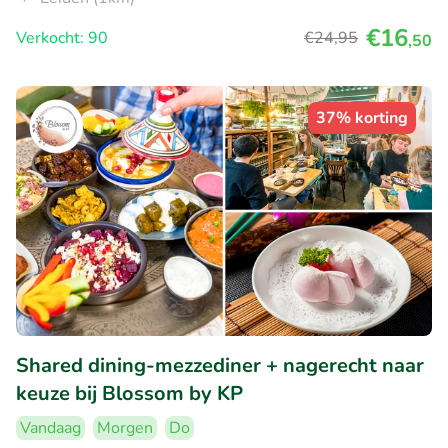
€16
Verkocht: 90
€24
,95
,50
37% korting
Shared dining-mezzediner + nagerecht naar
keuze bij Blossom by KP
Vandaag
Morgen
Do