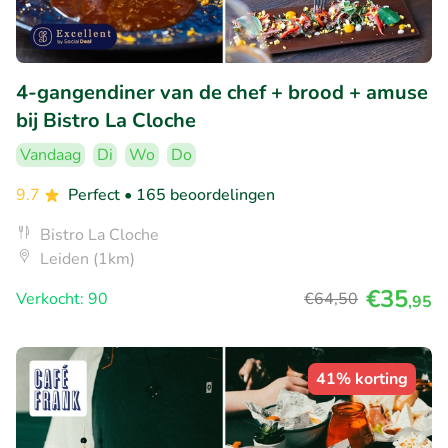
4-gangendiner van de chef + brood + amuse
bij Bistro La Cloche
Vandaag
Di
Wo
Do
9.7
Perfect
• 165 beoordelingen
Bistro La Cloche
Leiden (1km)
€35
Verkocht: 90
€64
,50
,95
41% korting