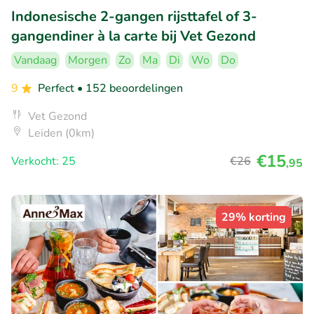
Indonesische 2-gangen rijsttafel of 3-
gangendiner à la carte bij Vet Gezond
Vandaag
Morgen
Zo
Ma
Di
Wo
Do
9
Perfect
• 152 beoordelingen
Vet Gezond
Leiden (0km)
€15
Verkocht: 25
€26
,95
29% korting