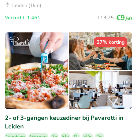
Leiden (1km)
€9
Verkocht: 1.461
€13
,75
,50
27% korting
2- of 3-gangen keuzediner bij Pavarotti in
Leiden