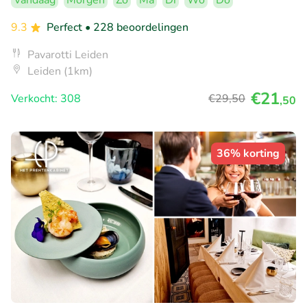
Vandaag
Morgen
Zo
Ma
Di
Wo
Do
9.3
Perfect
• 228 beoordelingen
Pavarotti Leiden
Leiden (1km)
€21
Verkocht: 308
€29
,50
,50
36% korting