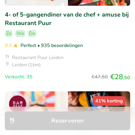
4- of 5-gangendiner van de chef + amuse bij
Restaurant Puur
Zo
Wo
Do
9.5
Perfect
• 935 beoordelingen
Restaurant Puur Leiden
Leiden (1km)
€28
Verkocht: 35
€47
,50
,50
41% korting
Reserveren
Ontdek
Zoeken
Boekingen
Menu