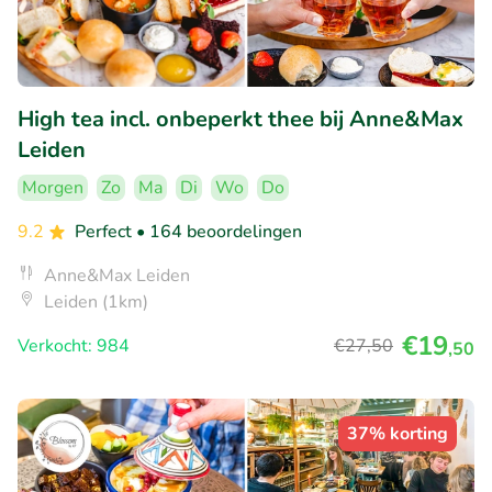
High tea incl. onbeperkt thee bij Anne&Max
Leiden
Morgen
Zo
Ma
Di
Wo
Do
9.2
Perfect
• 164 beoordelingen
Anne&Max Leiden
Leiden (1km)
€19
Verkocht: 984
€27
,50
,50
37% korting