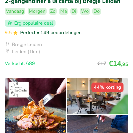
2-gangendiner à la carte bij Bregje Leiden
Vandaag
Morgen
Zo
Ma
Di
Wo
Do
Erg populaire deal
9.5
Perfect
• 149 beoordelingen
Bregje Leiden
Leiden (1km)
€14
Verkocht: 689
€17
,95
44% korting