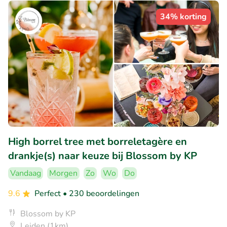
34% korting
High borrel tree met borreletagère en
drankje(s) naar keuze bij Blossom by KP
Vandaag
Morgen
Zo
Wo
Do
9.6
Perfect
• 230 beoordelingen
Blossom by KP
Leiden (1km)