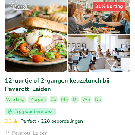
31% korting
12-uurtje of 2-gangen keuzelunch bij
Pavarotti Leiden
Vandaag
Morgen
Zo
Ma
Di
Wo
Do
Erg populaire deal
9.3
Perfect
• 228 beoordelingen
Pavarotti Leiden