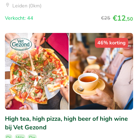
Leiden (0km)
€12
Verkocht: 44
€25
,50
46% korting
High tea, high pizza, high beer of high wine
bij Vet Gezond