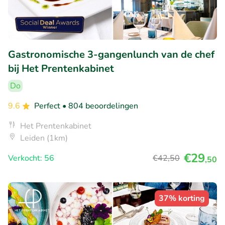
Gastronomische 3-gangenlunch van de chef
bij Het Prentenkabinet
Do
9.6
Perfect
• 804 beoordelingen
Het Prentenkabinet
Leiden (1km)
€29
Verkocht: 56
€42
,50
,50
37% korting