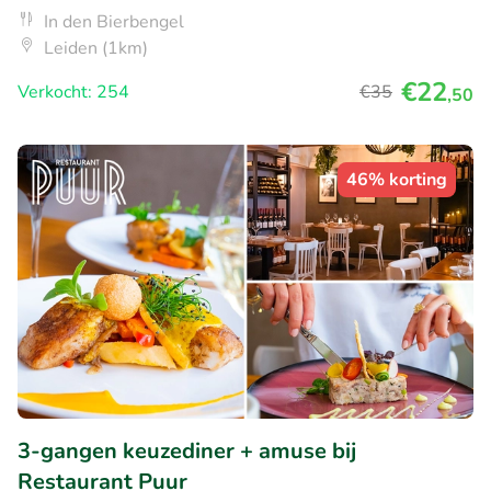
In den Bierbengel
Leiden (1km)
€22
Verkocht: 254
€35
,50
46% korting
3-gangen keuzediner + amuse bij
Restaurant Puur