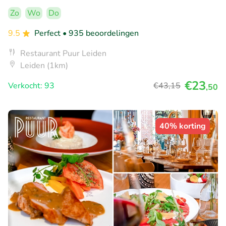
Zo
Wo
Do
9.5
Perfect
• 935 beoordelingen
Restaurant Puur Leiden
Leiden (1km)
€23
Verkocht: 93
€43
,15
,50
40% korting