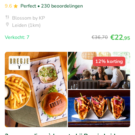
9.6
Perfect
• 230 beoordelingen
Blossom by KP
Leiden (1km)
€22
Verkocht: 7
€36
,70
,95
12% korting