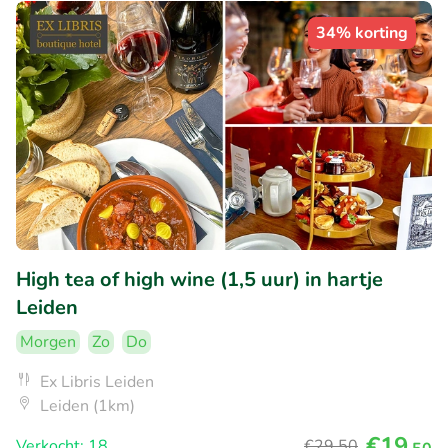
34% korting
High tea of high wine (1,5 uur) in hartje
Leiden
Morgen
Zo
Do
Ex Libris Leiden
Leiden (1km)
€19
Verkocht: 18
€29
,50