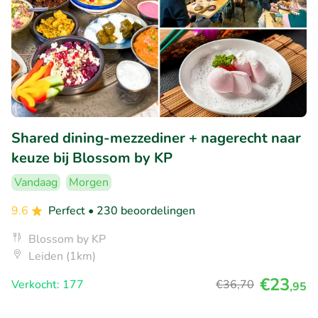
Shared dining-mezzediner + nagerecht naar
keuze bij Blossom by KP
Vandaag
Morgen
9.6
Perfect
• 230 beoordelingen
Blossom by KP
Leiden (1km)
€23
Verkocht: 177
€36
,70
,95