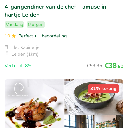
4-gangendiner van de chef + amuse in
hartje Leiden
Vandaag
Morgen
10
Perfect
• 1 beoordeling
Het Kabinetje
Leiden (1km)
€38
Verkocht: 89
€59
,95
,50
31% korting