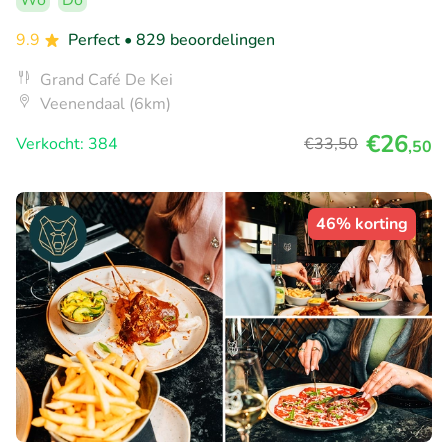
Wo
Do
9.9
Perfect
• 829 beoordelingen
Grand Café De Kei
Veenendaal (6km)
€26
Verkocht: 384
€33
,50
,50
46% korting