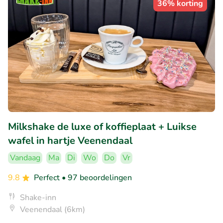
36% korting
Milkshake de luxe of koffieplaat + Luikse
wafel in hartje Veenendaal
Vandaag
Ma
Di
Wo
Do
Vr
9.8
Perfect
• 97 beoordelingen
Shake-inn
Veenendaal (6km)