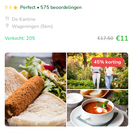
9.4
Perfect
• 575 beoordelingen
De Kantine
Wageningen (5km)
€11
Verkocht: 205
€17
,50
45% korting