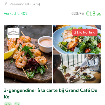
Veenendaal (6km)
€13
Verkocht: 402
€23
,75
,95
21% korting
3-gangendiner à la carte bij Grand Café De
Kei