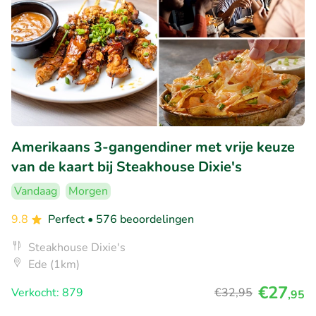
Amerikaans 3-gangendiner met vrije keuze
van de kaart bij Steakhouse Dixie's
Vandaag
Morgen
9.8
Perfect
• 576 beoordelingen
Steakhouse Dixie's
Ede (1km)
€27
Verkocht: 879
€32
,95
,95