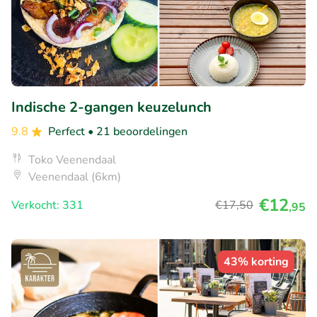
Indische 2-gangen keuzelunch
9.8
Perfect
• 21 beoordelingen
Toko Veenendaal
Veenendaal (6km)
€12
Verkocht: 331
€17
,50
,95
43% korting