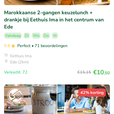
Marokkaanse 2-gangen keuzelunch +
drankje bij Eethuis Ima in het centrum van
Ede
Vandaag
Di
Wo
Do
Vr
9.8
Perfect
• 71 beoordelingen
Eethuis Ima
Ede (2km)
€10
Verkocht: 72
€15
,15
,50
42% korting