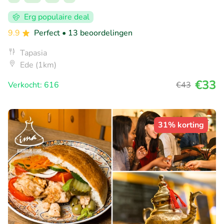
Erg populaire deal
9.9
Perfect
• 13 beoordelingen
Tapasia
Ede (1km)
€33
Verkocht: 616
€43
31% korting