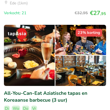
Ede (1km)
€27
Verkocht: 21
€32
,95
,95
23% korting
All-You-Can-Eat Aziatische tapas en
Koreaanse barbecue (3 uur)
Di
Wo
Do
Vr