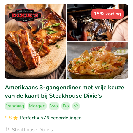
15% korting
Amerikaans 3-gangendiner met vrije keuze
van de kaart bij Steakhouse Dixie's
Vandaag
Morgen
Wo
Do
Vr
9.8
Perfect
• 576 beoordelingen
Steakhouse Dixie's