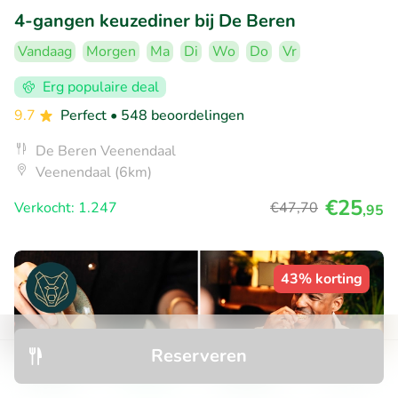
4-gangen keuzediner bij De Beren
Vandaag
Morgen
Ma
Di
Wo
Do
Vr
Erg populaire deal
9.7
Perfect
• 548 beoordelingen
De Beren Veenendaal
Veenendaal (6km)
€25
Verkocht: 1.247
€47
,70
,95
43% korting
Reserveren
Ontdek
Zoeken
Boekingen
Menu