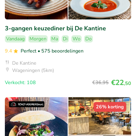
3-gangen keuzediner bij De Kantine
Vandaag
Morgen
Ma
Di
Wo
Do
9.4
Perfect
• 575 beoordelingen
De Kantine
Wageningen (5km)
€22
Verkocht: 108
€36
,95
,50
26% korting