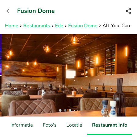
+31882050505
Fusion Dome
Bereikbaar tot 23:00 uur
Home
Restaurants
Ede
Fusion Dome
All-You-Can-Eat
d
Informatie
Foto's
Locatie
Restaurant Info