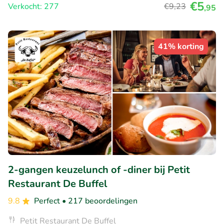
€5
Verkocht: 277
€9
,23
,95
41% korting
2-gangen keuzelunch of -diner bij Petit
Restaurant De Buffel
9.8
Perfect
• 217 beoordelingen
Petit Restaurant De Buffel