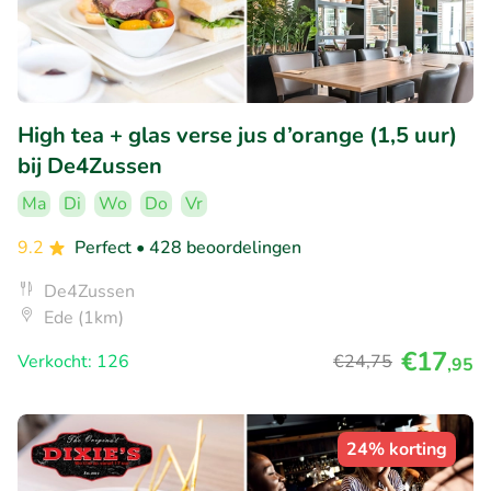
High tea + glas verse jus d’orange (1,5 uur)
bij De4Zussen
Ma
Di
Wo
Do
Vr
9.2
Perfect
• 428 beoordelingen
De4Zussen
Ede (1km)
€17
Verkocht: 126
€24
,75
,95
24% korting