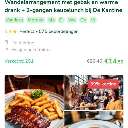
Wandelarrangement met gebak en warme
drank + 2-gangen keuzelunch bij De Kantine
Vandaag
Morgen
Ma
Di
Wo
Do
Vr
9.4
Perfect
• 575 beoordelingen
De Kantine
Wageningen (5km)
€14
Verkocht: 251
€26
,45
,50
39% korting