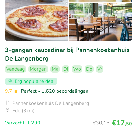
3-gangen keuzediner bij Pannenkoekenhuis
De Langenberg
Vandaag
Morgen
Ma
Di
Wo
Do
Vr
Erg populaire deal
9.7
Perfect
• 1.620 beoordelingen
Pannenkoekenhuis De Langenberg
Ede (3km)
€17
Verkocht: 1.290
€30
,15
,50