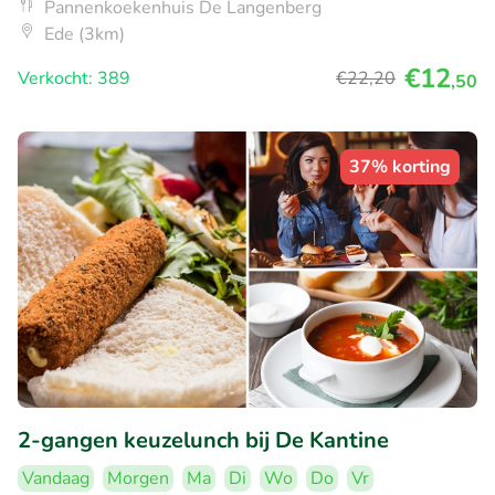
Pannenkoekenhuis De Langenberg
Ede (3km)
€12
Verkocht: 389
€22
,20
,50
37% korting
2-gangen keuzelunch bij De Kantine
Vandaag
Morgen
Ma
Di
Wo
Do
Vr