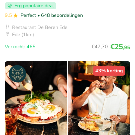
Erg populaire deal
9.5
Perfect
• 648 beoordelingen
Restaurant De Beren Ede
Ede (1km)
€25
Verkocht: 465
€47
,70
,95
43% korting