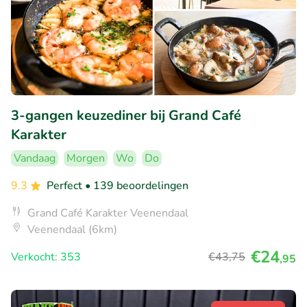
3-gangen keuzediner bij Grand Café
Karakter
Vandaag
Morgen
Wo
Do
9.3
Perfect
• 139 beoordelingen
Grand Café Karakter Veenendaal
Veenendaal (6km)
€24
Verkocht: 353
€43
,75
,95