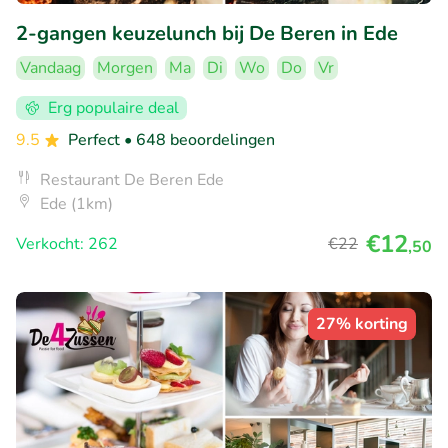
2-gangen keuzelunch bij De Beren in Ede
Vandaag
Morgen
Ma
Di
Wo
Do
Vr
Erg populaire deal
9.5
Perfect
• 648 beoordelingen
Restaurant De Beren Ede
Ede (1km)
€12
Verkocht: 262
€22
,50
27% korting