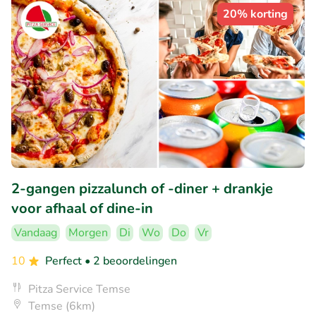
20% korting
2-gangen pizzalunch of -diner + drankje
voor afhaal of dine-in
Vandaag
Morgen
Di
Wo
Do
Vr
10
Perfect
• 2 beoordelingen
Pitza Service Temse
Temse (6km)