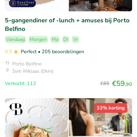
5-gangendiner of -lunch + amuses bij Porto
Belfino
Vandaag
Morgen
Ma
Di
Vr
9.5
Perfect
• 205 beoordelingen
Porto Belfino
Sint-Niklaas (0km)
€59
Verkocht: 112
€85
,90
33% korting