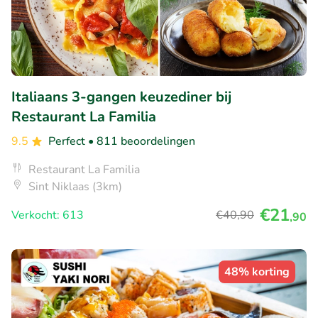
Italiaans 3-gangen keuzediner bij
Restaurant La Familia
9.5
Perfect
• 811 beoordelingen
Restaurant La Familia
Sint Niklaas (3km)
€21
Verkocht: 613
€40
,90
,90
48% korting