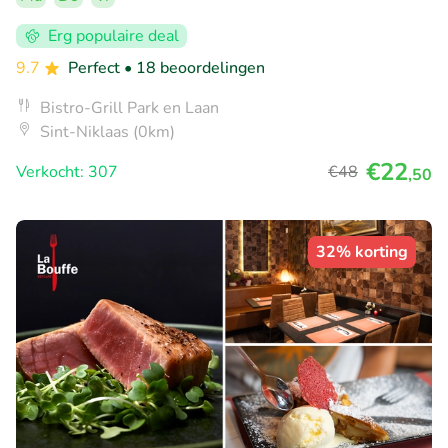
Erg populaire deal
9.7
Perfect
• 18 beoordelingen
Bistro-Grill Park en Laan
Sint-Niklaas (0km)
€22
Verkocht: 307
€48
,50
32% korting