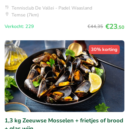
Tennisclub De Vallei - Padel Waasland
Temse (7km)
€23
Verkocht: 229
€44
,35
,50
30% korting
1,3 kg Zeeuwse Mosselen + frietjes of brood
+ glas wijn