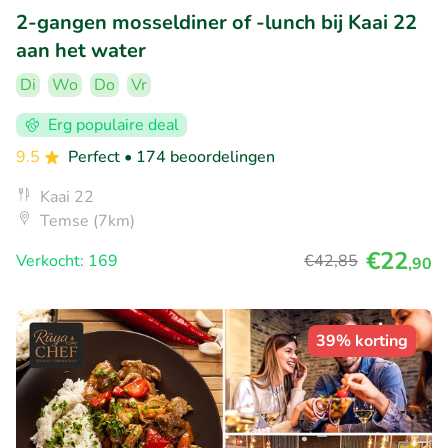
2-gangen mosseldiner of -lunch bij Kaai 22
aan het water
Di
Wo
Do
Vr
Erg populaire deal
9.5
Perfect
• 174 beoordelingen
Kaai 22
Temse (7km)
€22
Verkocht: 169
€42
,85
,90
39% korting