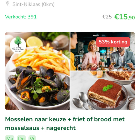
Sint-Niklaas (0km)
€15
Verkocht: 391
€25
,90
53% korting
Mosselen naar keuze + friet of brood met
mosselsaus + nagerecht
Ma
Do
Vr