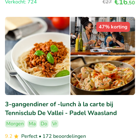
€16
Verkocht: 724
€27
,50
47% korting
3-gangendiner of -lunch à la carte bij
Tennisclub De Vallei - Padel Waasland
Morgen
Ma
Do
Vr
9.2
Perfect
• 172 beoordelingen