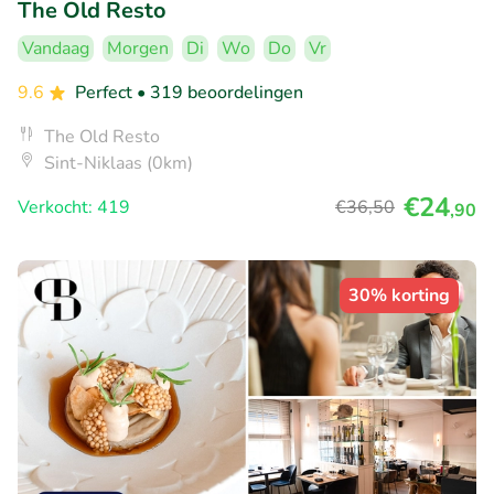
The Old Resto
Vandaag
Morgen
Di
Wo
Do
Vr
9.6
Perfect
• 319 beoordelingen
The Old Resto
Sint-Niklaas (0km)
€24
Verkocht: 419
€36
,50
,90
30% korting