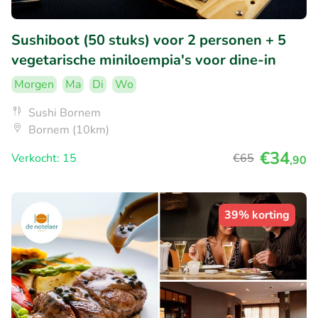
Sushiboot (50 stuks) voor 2 personen + 5
vegetarische miniloempia's voor dine-in
Morgen
Ma
Di
Wo
Sushi Bornem
Bornem (10km)
€34
Verkocht: 15
€65
,90
39% korting