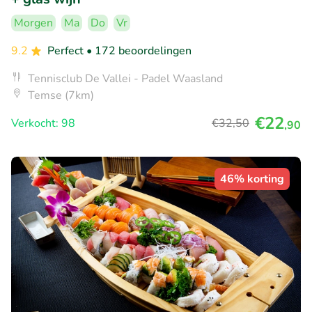
Morgen
Ma
Do
Vr
9.2
Perfect
• 172 beoordelingen
Tennisclub De Vallei - Padel Waasland
Temse (7km)
€22
Verkocht: 98
€32
,50
,90
46% korting