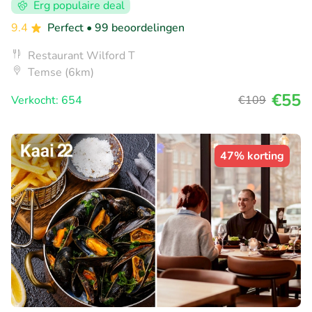
Erg populaire deal
9.4
Perfect
• 99 beoordelingen
Restaurant Wilford T
Temse (6km)
€55
Verkocht: 654
€109
47% korting