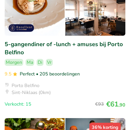
5-gangendiner of -lunch + amuses bij Porto
Belfino
Morgen
Ma
Di
Vr
9.5
Perfect
• 205 beoordelingen
Porto Belfino
Sint-Niklaas (0km)
€61
Verkocht: 15
€93
,90
36% korting