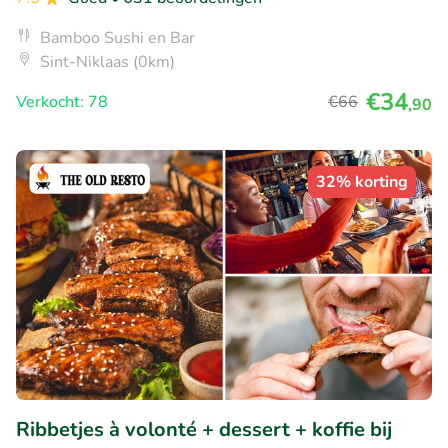
Bamboo Sushi en Bar
Sint-Niklaas (0km)
€34
Verkocht: 78
€66
,90
32% korting
Ribbetjes à volonté + dessert + koffie bij