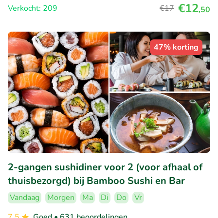
€12
Verkocht: 209
€17
,50
47% korting
2-gangen sushidiner voor 2 (voor afhaal of
thuisbezorgd) bij Bamboo Sushi en Bar
Vandaag
Morgen
Ma
Di
Do
Vr
7.5
Goed
• 631 beoordelingen