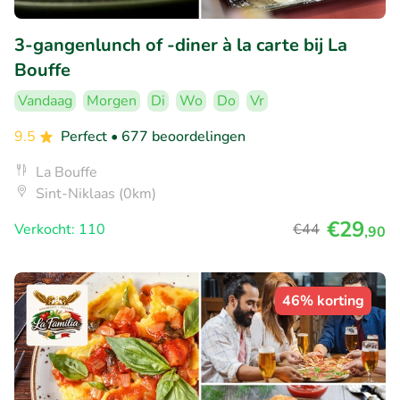
3-gangenlunch of -diner à la carte bij La
Bouffe
Vandaag
Morgen
Di
Wo
Do
Vr
9.5
Perfect
• 677 beoordelingen
La Bouffe
Sint-Niklaas (0km)
€29
Verkocht: 110
€44
,90
46% korting