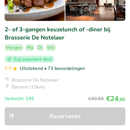
2- of 3-gangen keuzelunch of -diner bij
Brasserie De Notelaer
Morgen
Ma
Di
Wo
Erg populaire deal
8.9
Uitstekend
• 73 beoordelingen
Brasserie De Notelaer
Bornem (10km)
€24
Verkocht: 195
€40
,65
,90
Reserveren
21% korting
Ontdek
Zoeken
Boekingen
Menu