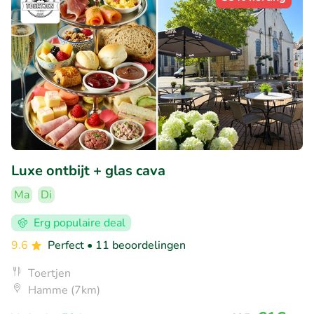
Luxe ontbijt + glas cava
Ma
Di
Erg populaire deal
9.6
Perfect
• 11 beoordelingen
Toertjen
Hamme (7km)