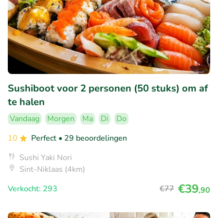
Sushiboot voor 2 personen (50 stuks) om af
te halen
Vandaag
Morgen
Ma
Di
Do
10
Perfect
• 29 beoordelingen
Sushi Yaki Nori
Sint-Niklaas (4km)
€39
Verkocht: 293
€77
,90