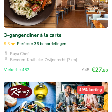
3-gangendiner à la carte
9.3
Perfect
• 36 beoordelingen
Ruya Chef
Beveren-Kruibeke-Zwijndrecht (7km)
€27
Verkocht: 482
€45
,50
49% korting