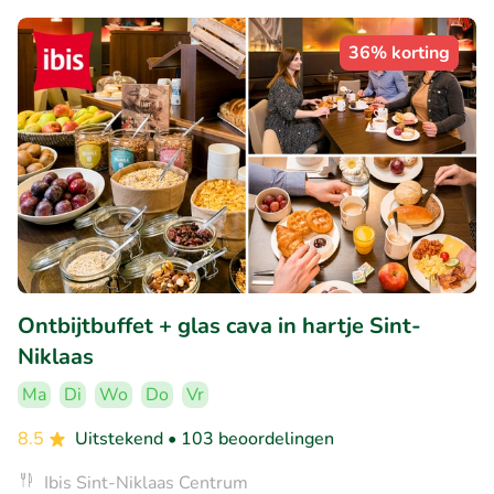
36% korting
Ontbijtbuffet + glas cava in hartje Sint-
Niklaas
Ma
Di
Wo
Do
Vr
8.5
Uitstekend
• 103 beoordelingen
Ibis Sint-Niklaas Centrum