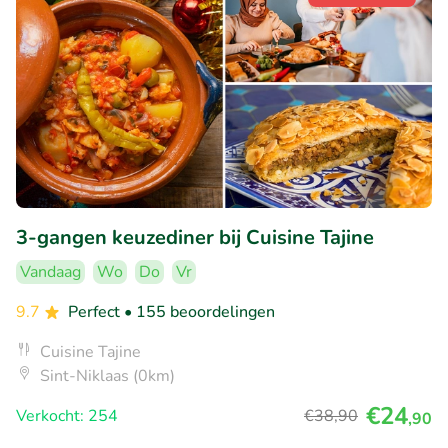
3-gangen keuzediner bij Cuisine Tajine
Vandaag
Wo
Do
Vr
9.7
Perfect
• 155 beoordelingen
Cuisine Tajine
Sint-Niklaas (0km)
€24
Verkocht: 254
€38
,90
,90