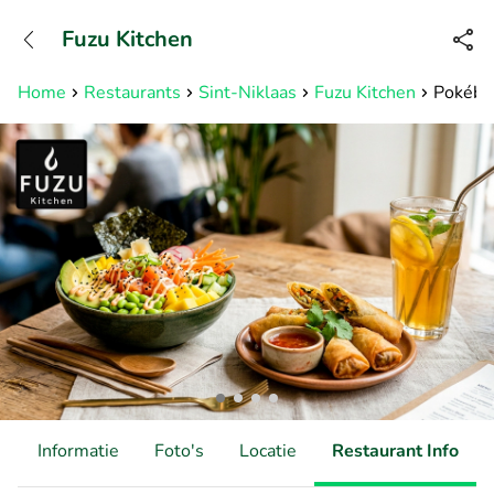
+31882050505
Fuzu Kitchen
Bereikbaar tot 23:00 uur
Home
Restaurants
Sint-Niklaas
Fuzu Kitchen
Pokébow
d
Informatie
Foto's
Locatie
Restaurant Info