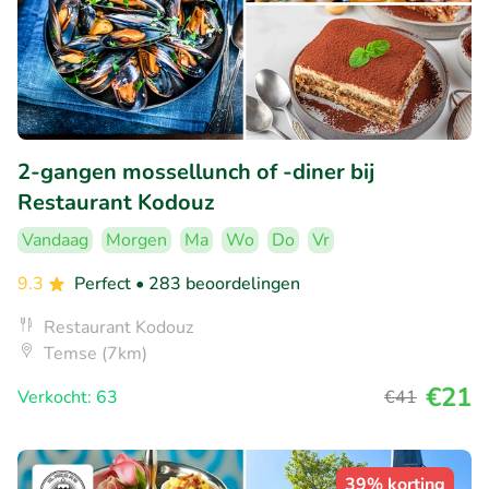
2-gangen mossellunch of -diner bij
Restaurant Kodouz
Vandaag
Morgen
Ma
Wo
Do
Vr
9.3
Perfect
• 283 beoordelingen
Restaurant Kodouz
Temse (7km)
€21
Verkocht: 63
€41
39% korting