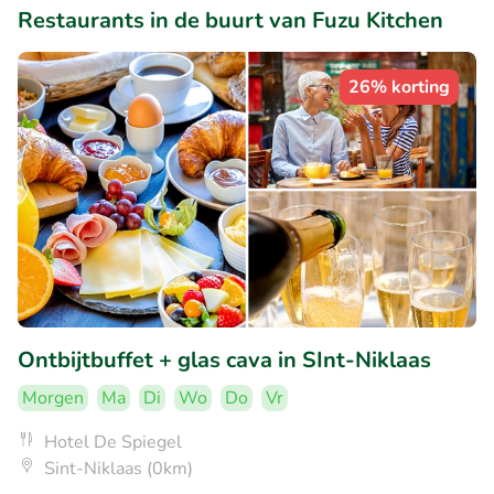
Restaurants in de buurt van Fuzu Kitchen
26% korting
Ontbijtbuffet + glas cava in SInt-Niklaas
Morgen
Ma
Di
Wo
Do
Vr
Hotel De Spiegel
Sint-Niklaas (0km)