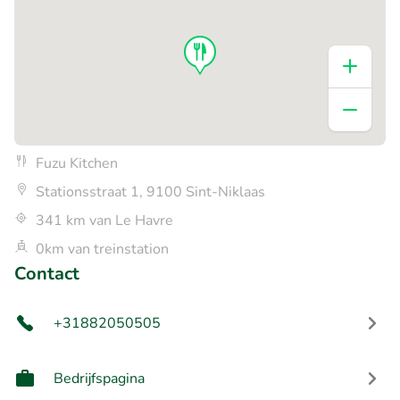
Fuzu Kitchen
Stationsstraat 1, 9100 Sint-Niklaas
341 km van Le Havre
0km van treinstation
Contact
+31882050505
Bedrijfspagina