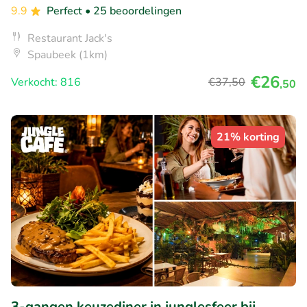
9.9
Perfect
• 25 beoordelingen
Restaurant Jack's
Spaubeek (1km)
€26
Verkocht: 816
€37
,50
,50
21% korting
3-gangen keuzediner in junglesfeer bij