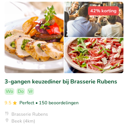
42% korting
3-gangen keuzediner bij Brasserie Rubens
Wo
Do
Vr
9.5
Perfect
• 150 beoordelingen
Brasserie Rubens
Beek (4km)