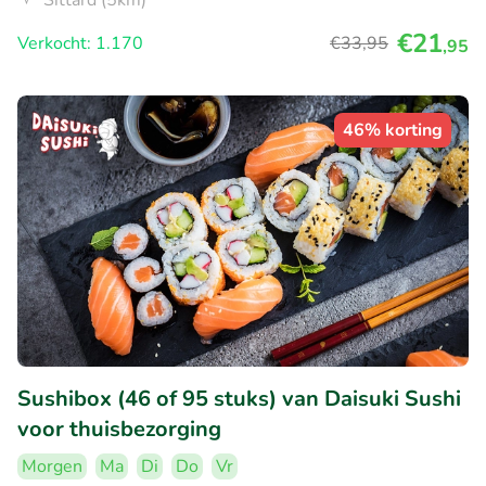
Sittard (5km)
€21
Verkocht: 1.170
€33
,95
,95
46% korting
Sushibox (46 of 95 stuks) van Daisuki Sushi
voor thuisbezorging
Morgen
Ma
Di
Do
Vr