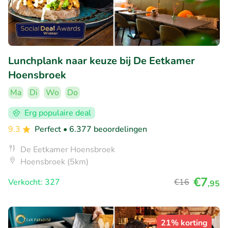
Lunchplank naar keuze bij De Eetkamer
Hoensbroek
Ma
Di
Wo
Do
Erg populaire deal
9.3
Perfect
• 6.377 beoordelingen
De Eetkamer Hoensbroek
Hoensbroek (5km)
€7
Verkocht: 327
€16
,95
21% korting