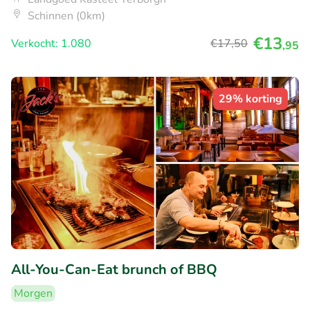
Schinnen (0km)
€13
Verkocht: 1.080
€17
,50
,95
29% korting
All-You-Can-Eat brunch of BBQ
Morgen