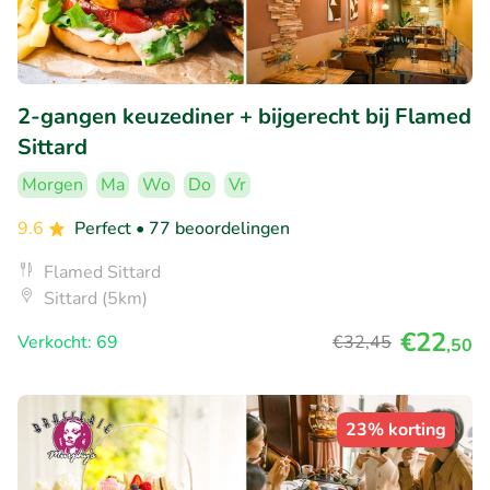
2-gangen keuzediner + bijgerecht bij Flamed
Sittard
Morgen
Ma
Wo
Do
Vr
9.6
Perfect
• 77 beoordelingen
Flamed Sittard
Sittard (5km)
€22
Verkocht: 69
€32
,45
,50
23% korting