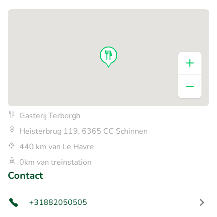
Gasterij Terborgh
Heisterbrug 119, 6365 CC Schinnen
440 km van Le Havre
0km van treinstation
Contact
+31882050505