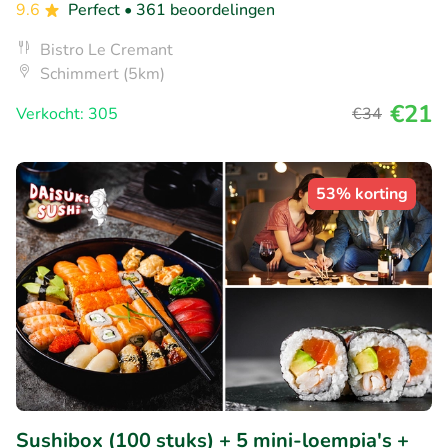
9.6
Perfect
• 361 beoordelingen
Bistro Le Cremant
Schimmert (5km)
€21
Verkocht: 305
€34
53% korting
Sushibox (100 stuks) + 5 mini-loempia's +