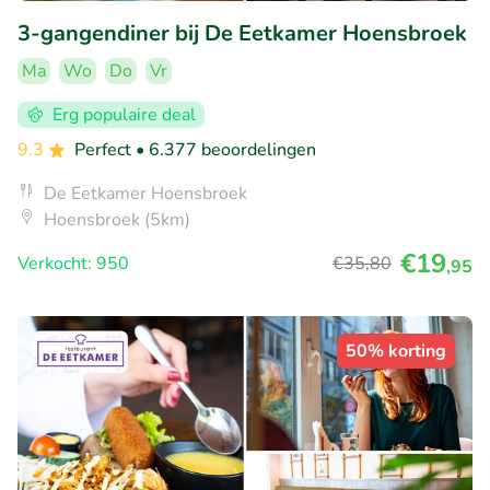
3-gangendiner bij De Eetkamer Hoensbroek
Ma
Wo
Do
Vr
Erg populaire deal
9.3
Perfect
• 6.377 beoordelingen
De Eetkamer Hoensbroek
Hoensbroek (5km)
€19
Verkocht: 950
€35
,80
,95
50% korting