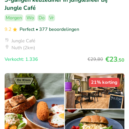
Jungle Café
Morgen
Wo
Do
Vr
9.2
Perfect
• 377 beoordelingen
Jungle Café
Nuth (2km)
€23
Verkocht: 1.336
€29
,80
,50
21% korting