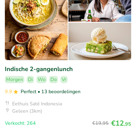
Indische 2-gangenlunch
Morgen
Di
Wo
Do
Vr
9.9
Perfect
• 13 beoordelingen
Eethuis Saté Indonesia
Geleen (3km)
€12
Verkocht: 264
€19
,95
,95