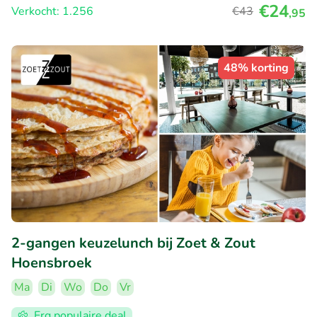
€24
Verkocht: 1.256
€43
,95
48% korting
2-gangen keuzelunch bij Zoet & Zout
Hoensbroek
Ma
Di
Wo
Do
Vr
Erg populaire deal