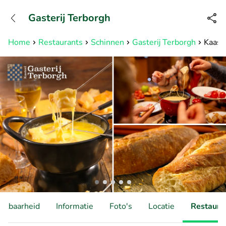
+31882050505
Gasterij Terborgh
Bereikbaar tot 23:00 uur
Home
Restaurants
Schinnen
Gasterij Terborgh
Kaasf
hikbaarheid
Informatie
Foto's
Locatie
Restauran