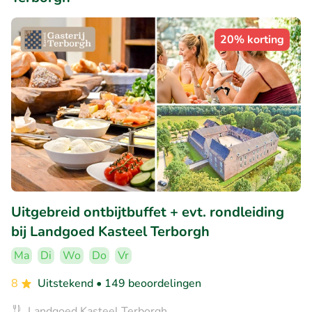
20% korting
Uitgebreid ontbijtbuffet + evt. rondleiding
bij Landgoed Kasteel Terborgh
Ma
Di
Wo
Do
Vr
8
Uitstekend
• 149 beoordelingen
Landgoed Kasteel Terborgh