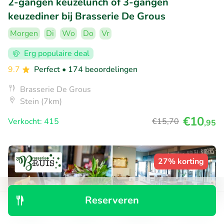
2-gangen keuzelunch of 3-gangen
keuzediner bij Brasserie De Grous
Morgen
Di
Wo
Do
Vr
Erg populaire deal
9.7
Perfect
• 174 beoordelingen
Brasserie De Grous
Stein (7km)
€10
Verkocht: 415
€15
,70
,95
27% korting
Reserveren
Ontdek
Zoeken
Boekingen
Menu