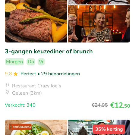
3-gangen keuzediner of brunch
Morgen
Do
Vr
9.8
Perfect
• 29 beoordelingen
Restaurant Crazy Joe's
Geleen (3km)
€12
Verkocht: 340
€24
,95
,50
35% korting