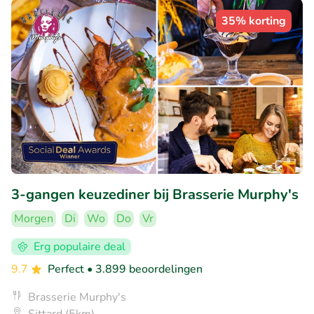
35% korting
3-gangen keuzediner bij Brasserie Murphy's
Morgen
Di
Wo
Do
Vr
Erg populaire deal
9.7
Perfect
• 3.899 beoordelingen
Brasserie Murphy's