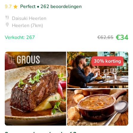
9.7
Perfect
• 262 beoordelingen
Daisuki Heerlen
Heerlen (7km)
€34
Verkocht: 267
€62
,65
30% korting