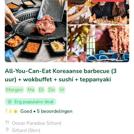
All-You-Can-Eat Koreaanse barbecue (3
uur) + wokbuffet + sushi + teppanyaki
Morgen
Ma
Di
Do
Vr
Erg populaire deal
7.6
Goed
• 5 beoordelingen
Ocean Paradise Sittard
Sittard (5km)