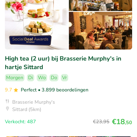
High tea (2 uur) bij Brasserie Murphy's in
hartje Sittard
Morgen
Di
Wo
Do
Vr
9.7
Perfect
• 3.899 beoordelingen
Brasserie Murphy's
Sittard (5km)
€18
Verkocht: 487
€23
,95
,50