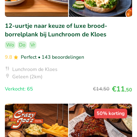
12-uurtje naar keuze of luxe brood-
borrelplank bij Lunchroom de Kloes
Wo
Do
Vr
9.8
Perfect
• 143 beoordelingen
Lunchroom de Kloes
Geleen (2km)
€11
Verkocht: 65
€14
,50
,50
50% korting