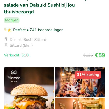
salade van Daisuki Sushi bij jou
thuisbezorgd
Morgen
9
Perfect
• 741 beoordelingen
Daisuki Sushi Sittard
Sittard (5km)
€59
Verkocht: 310
€126
31% korting