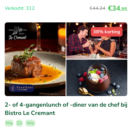
€34
Verkocht: 312
€44
,34
,95
38% korting
2- of 4-gangenlunch of -diner van de chef bij
Bistro Le Cremant
Ma
Di
Wo