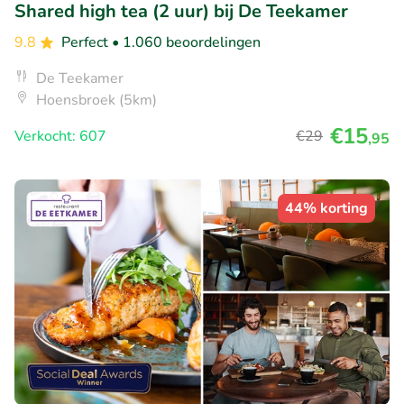
Shared high tea (2 uur) bij De Teekamer
9.8
Perfect
• 1.060 beoordelingen
De Teekamer
Hoensbroek (5km)
€15
Verkocht: 607
€29
,95
44% korting