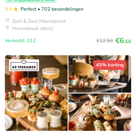
9.4
Perfect
• 702 beoordelingen
Zoet & Zout Hoensbroek
Hoensbroek (4km)
€6
Verkocht: 312
€12
,50
,50
45% korting