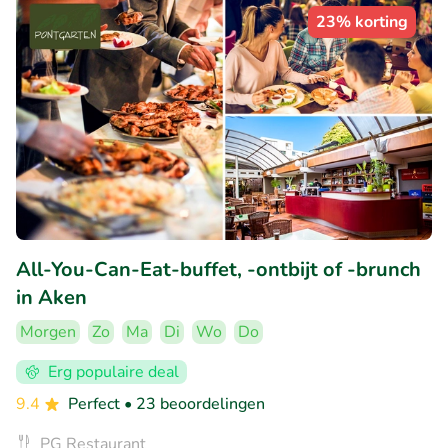
23% korting
All-You-Can-Eat-buffet, -ontbijt of -brunch
in Aken
Morgen
Zo
Ma
Di
Wo
Do
Erg populaire deal
9.4
Perfect
• 23 beoordelingen
PG Restaurant