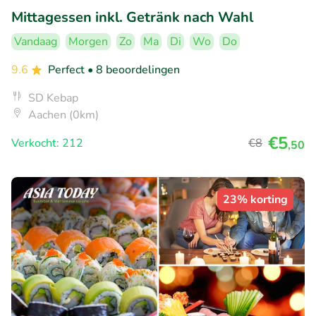
Mittagessen inkl. Getränk nach Wahl
Vandaag
Morgen
Zo
Ma
Di
Wo
Do
9.6
Perfect
• 8 beoordelingen
SD Kebap
Aachen (0km)
€5
Verkocht: 212
€8
,50
23% korting