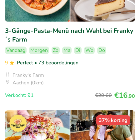
3-Gänge-Pasta-Menü nach Wahl bei Franky
´s Farm
Vandaag
Morgen
Zo
Ma
Di
Wo
Do
9
Perfect
• 73 beoordelingen
Franky's Farm
Aachen (0km)
€16
Verkocht: 91
€29
,60
,90
37% korting