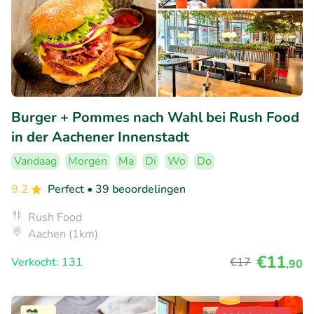
Burger + Pommes nach Wahl bei Rush Food
in der Aachener Innenstadt
Vandaag
Morgen
Ma
Di
Wo
Do
9.2
Perfect
• 39 beoordelingen
Rush Food
Aachen (1km)
€11
Verkocht: 131
€17
,90