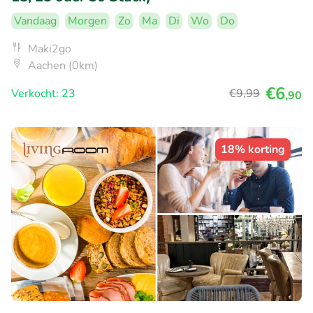
Vandaag
Morgen
Zo
Ma
Di
Wo
Do
Maki2go
Aachen (0km)
€6
Verkocht: 23
€9
,99
,90
18% korting