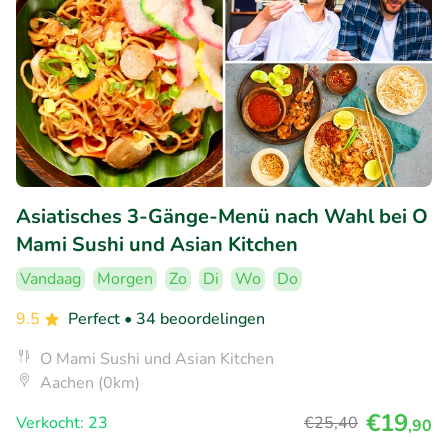
Asiatisches 3-Gänge-Menü nach Wahl bei O
Mami Sushi und Asian Kitchen
Vandaag
Morgen
Zo
Di
Wo
Do
9.5
Perfect
• 34 beoordelingen
O Mami Sushi und Asian Kitchen
Aachen (0km)
€19
Verkocht: 23
€25
,40
,90