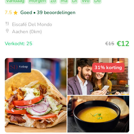
Vandaag
Morgen
Zo
Ma
Di
Wo
Do
7.5
Goed
• 39 beoordelingen
Eiscafé Del Mondo
Aachen (0km)
€12
Verkocht: 25
€15
31% korting