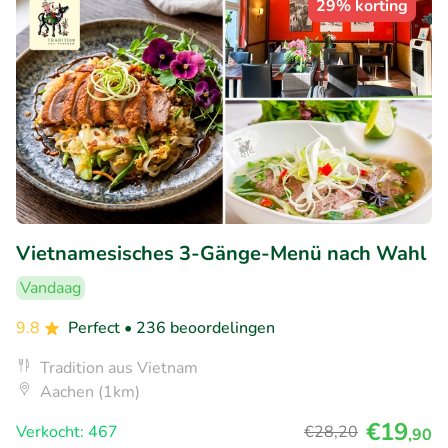
29% korting
Vietnamesisches 3-Gänge-Menü nach Wahl
Vandaag
9.8
Perfect
• 236 beoordelingen
Tradition aus Vietnam
Aachen (1km)
€19
Verkocht: 467
€28
,20
,90