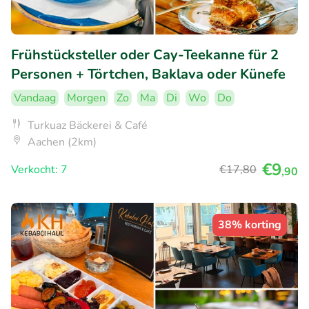
Frühstücksteller oder Cay-Teekanne für 2
Personen + Törtchen, Baklava oder Künefe
Vandaag
Morgen
Zo
Ma
Di
Wo
Do
Turkuaz Bäckerei & Café
Aachen (2km)
€9
Verkocht: 7
€17
,80
,90
38% korting