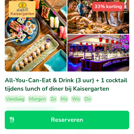
33% korting
All-You-Can-Eat & Drink (3 uur) + 1 cocktail
tijdens lunch of diner bij Kaisergarten
Vandaag
Morgen
Zo
Ma
Wo
Do
Erg populaire deal
Reserveren
8.9
Uitstekend
• 183 beoordelingen
Ontdek
Zoeken
Boekingen
Menu
Kaisergarten