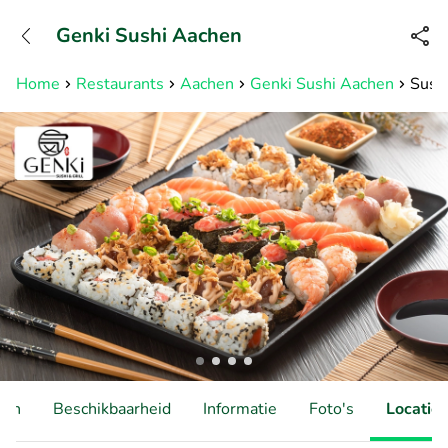
+31882050505
Genki Sushi Aachen
Bereikbaar tot 23:00 uur
Home
Restaurants
Aachen
Genki Sushi Aachen
Sush
ten
Beschikbaarheid
Informatie
Foto's
Locatie