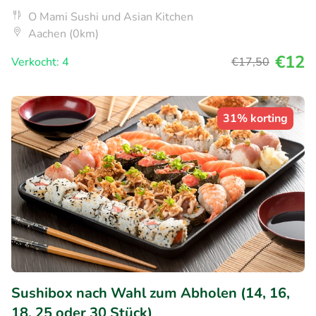
O Mami Sushi und Asian Kitchen
Aachen (0km)
€12
Verkocht: 4
€17
,50
31% korting
Sushibox nach Wahl zum Abholen (14, 16,
18, 25 oder 30 Stück)