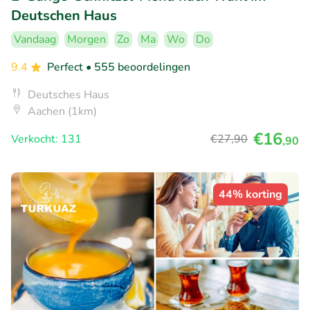
Deutschen Haus
Vandaag
Morgen
Zo
Ma
Wo
Do
9.4
Perfect
• 555 beoordelingen
Deutsches Haus
Aachen (1km)
€16
Verkocht: 131
€27
,90
,90
44% korting