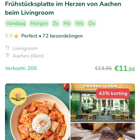
Frühstücksplatte im Herzen von Aachen
beim Livingroom
Vandaag
Morgen
Zo
Ma
Wo
Do
9.9
Perfect
• 72 beoordelingen
Livingroom
Aachen (0km)
€11
Verkocht: 205
€13
,95
,50
43% korting