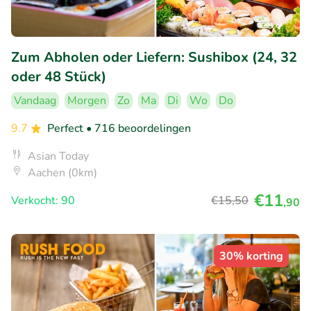
Zum Abholen oder Liefern: Sushibox (24, 32
oder 48 Stück)
Vandaag
Morgen
Zo
Ma
Di
Wo
Do
9.7
Perfect
• 716 beoordelingen
Asian Today
Aachen (0km)
€11
Verkocht: 90
€15
,50
,90
30% korting