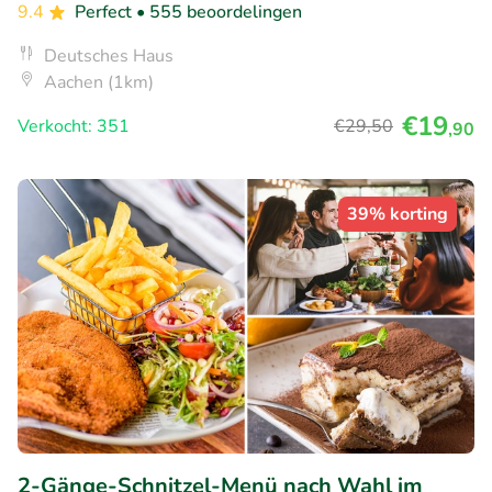
9.4
Perfect
• 555 beoordelingen
Deutsches Haus
Aachen (1km)
€19
Verkocht: 351
€29
,50
,90
39% korting
2-Gänge-Schnitzel-Menü nach Wahl im