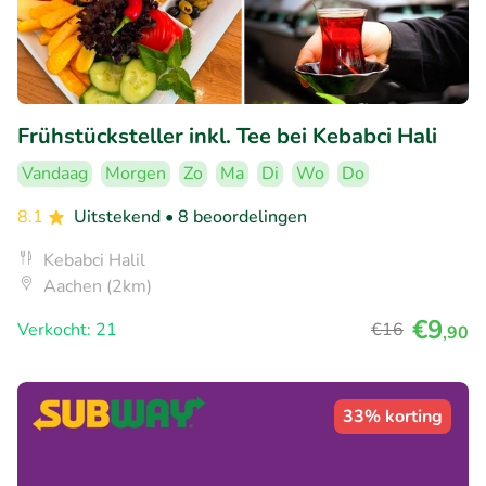
Frühstücksteller inkl. Tee bei Kebabci Hali
Vandaag
Morgen
Zo
Ma
Di
Wo
Do
8.1
Uitstekend
• 8 beoordelingen
Kebabci Halil
Aachen (2km)
€9
Verkocht: 21
€16
,90
33% korting