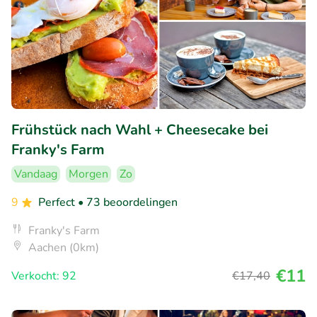
Frühstück nach Wahl + Cheesecake bei
Franky's Farm
Vandaag
Morgen
Zo
9
Perfect
• 73 beoordelingen
Franky's Farm
Aachen (0km)
€11
Verkocht: 92
€17
,40