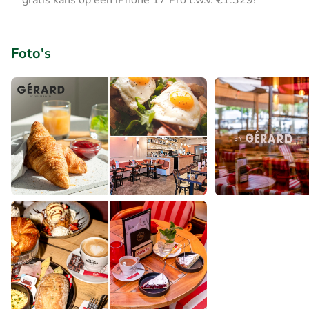
gratis kans op een iPhone 17 Pro t.w.v. €1.329!
Foto's