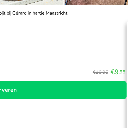
ijt bij Gérard in hartje Maastricht
€9
,95
€16,95
rveren