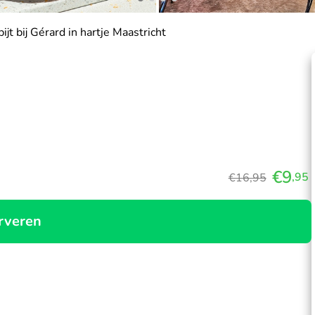
ijt bij Gérard in hartje Maastricht
€9
,95
€16,95
rveren