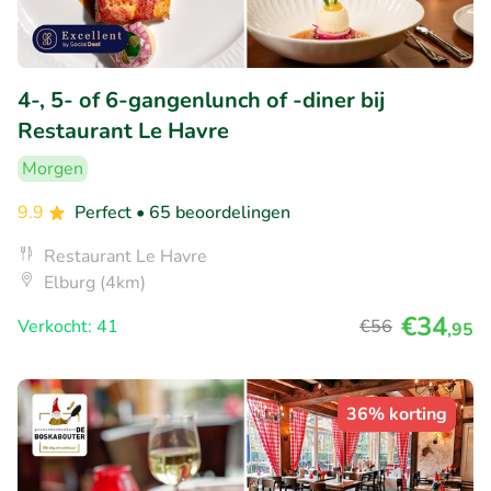
4-, 5- of 6-gangenlunch of -diner bij
Restaurant Le Havre
Morgen
9.9
Perfect
• 65 beoordelingen
Restaurant Le Havre
Elburg (4km)
€34
Verkocht: 41
€56
,95
36% korting