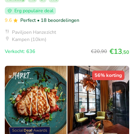
Erg populaire deal
9.6
Perfect
• 18 beoordelingen
Paviljoen Hanzezicht
Kampen (10km)
€13
Verkocht: 636
€20
,90
,50
56% korting