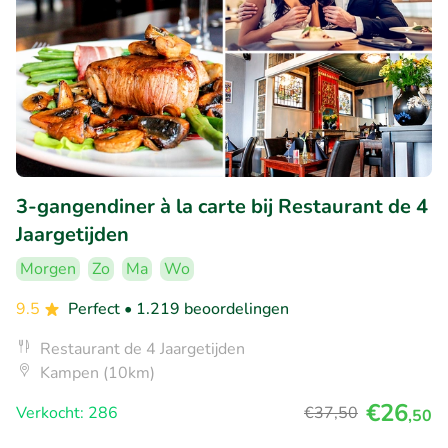
3-gangendiner à la carte bij Restaurant de 4
Jaargetijden
Morgen
Zo
Ma
Wo
9.5
Perfect
• 1.219 beoordelingen
Restaurant de 4 Jaargetijden
Kampen (10km)
€26
Verkocht: 286
€37
,50
,50