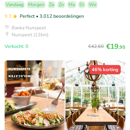
Vandaag
Morgen
Za
Zo
Ma
Di
Wo
9.3
Perfect
• 3.012 beoordelingen
Banka Nunspeet
Nunspeet (12km)
€19
Verkocht: 0
€42
,60
,95
46% korting