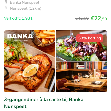
Banka Nunspeet
Nunspeet (12km)
€22
Verkocht: 1.931
€42
,60
,50
53% korting
3-gangendiner à la carte bij Banka
Nunspeet