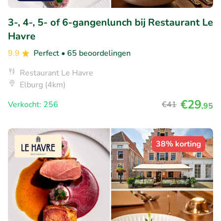
3-, 4-, 5- of 6-gangenlunch bij Restaurant Le
Havre
9.9
Perfect
• 65 beoordelingen
Restaurant Le Havre
Elburg (4km)
€29
Verkocht: 256
€41
,95
38% korting