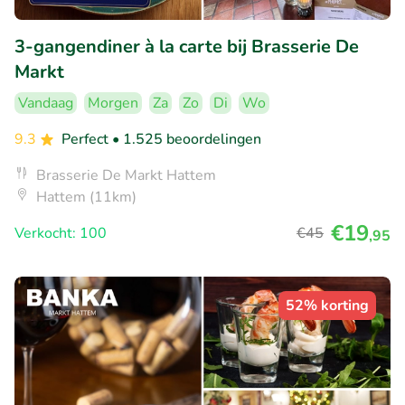
3-gangendiner à la carte bij Brasserie De
Markt
Vandaag
Morgen
Za
Zo
Di
Wo
9.3
Perfect
• 1.525 beoordelingen
Brasserie De Markt Hattem
Hattem (11km)
€19
Verkocht: 100
€45
,95
52% korting