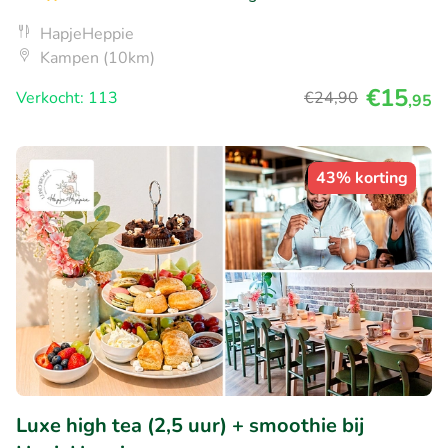
HapjeHeppie
Kampen (10km)
€15
Verkocht: 113
€24
,90
,95
43% korting
Luxe high tea (2,5 uur) + smoothie bij