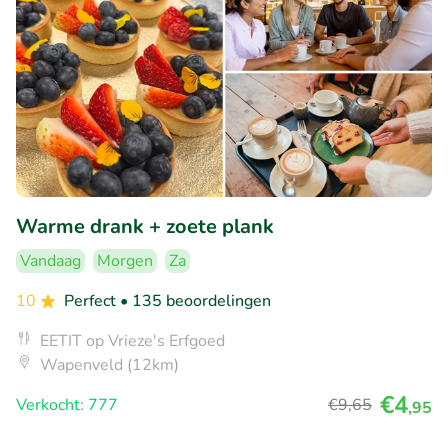
Warme drank + zoete plank
Vandaag
Morgen
Za
10
Perfect
• 135 beoordelingen
EETIT op Vrieze's Erfgoed
Wapenveld (12km)
€4
Verkocht: 777
€9
,65
,95