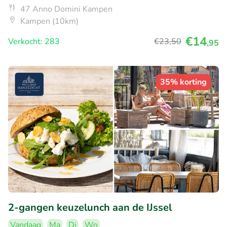
47 Anno Domini Kampen
Kampen (10km)
€14
Verkocht: 283
€23
,50
,95
35% korting
2-gangen keuzelunch aan de IJssel
Vandaag
Ma
Di
Wo