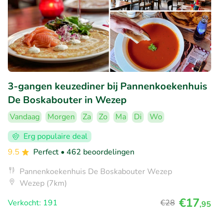
3-gangen keuzediner bij Pannenkoekenhuis
De Boskabouter in Wezep
Vandaag
Morgen
Za
Zo
Ma
Di
Wo
Erg populaire deal
9.5
Perfect
• 462 beoordelingen
Pannenkoekenhuis De Boskabouter Wezep
Wezep (7km)
€17
Verkocht: 191
€28
,95