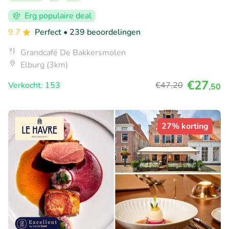
Erg populaire deal
9.7
Perfect
• 239 beoordelingen
Grandcafé De Bakkersmolen
Elburg (3km)
€27
Verkocht: 153
€47
,20
,50
27% korting