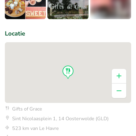
+3
Locatie
Gifts of Grace
Sint Nicolaasplein 1, 14 Oosterwolde (GLD)
523 km van Le Havre