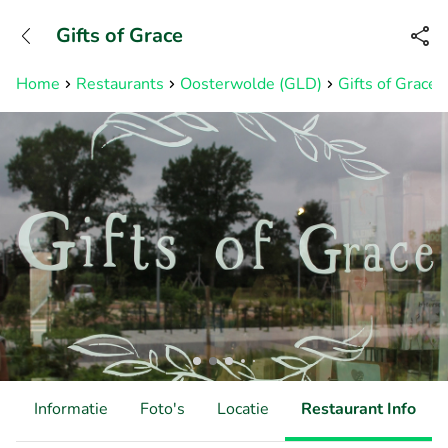
+31882050505
Gifts of Grace
Bereikbaar tot 23:00 uur
Home
Restaurants
Oosterwolde (GLD)
Gifts of Grace
d
Informatie
Foto's
Locatie
Restaurant Info