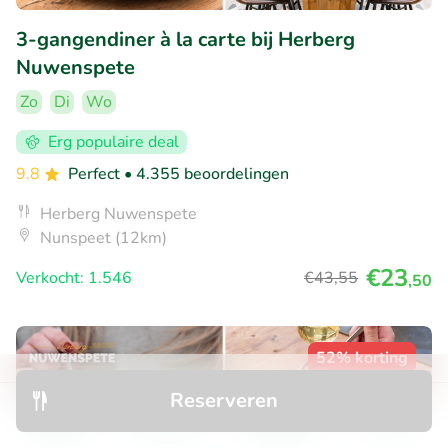
3-gangendiner à la carte bij Herberg
Nuwenspete
Zo
Di
Wo
Erg populaire deal
9.8
Perfect
• 4.355 beoordelingen
Herberg Nuwenspete
Nunspeet (12km)
€23
Verkocht: 1.546
€43
,55
,50
52% korting
Reserveren
Ontdek
Zoeken
Boekingen
Menu