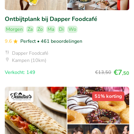
Ontbijtplank bij Dapper Foodcafé
Morgen
Za
Zo
Ma
Di
Wo
9.6
Perfect
• 461 beoordelingen
Dapper Foodcafé
Kampen (10km)
€7
Verkocht: 149
€13
,50
,50
51% korting