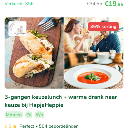
€19
Verkocht: 356
€34
,55
,95
36% korting
3-gangen keuzelunch + warme drank naar
keuze bij HapjeHeppie
Morgen
Za
Wo
9.8
Perfect
• 504 beoordelingen