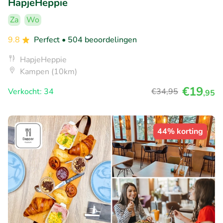
HapjeHeppie
Za
Wo
9.8
Perfect
• 504 beoordelingen
HapjeHeppie
Kampen (10km)
€19
Verkocht: 34
€34
,95
,95
44% korting