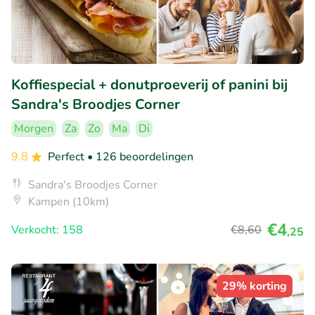
Koffiespecial + donutproeverij of panini bij
Sandra's Broodjes Corner
Morgen
Za
Zo
Ma
Di
9.8
Perfect
• 126 beoordelingen
Sandra's Broodjes Corner
Kampen (10km)
€4
Verkocht: 158
€8
,60
,25
29% korting