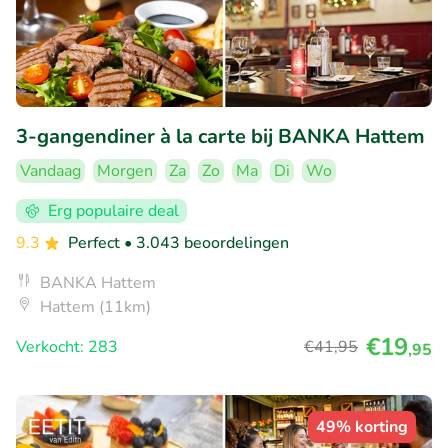
3-gangendiner à la carte bij BANKA Hattem
Vandaag
Morgen
Za
Zo
Ma
Di
Wo
Erg populaire deal
9.3
Perfect
• 3.043 beoordelingen
BANKA Hattem
Hattem (11km)
€19
Verkocht: 283
€41
,95
,95
49% korting