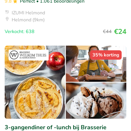
9.8
Perfect
• 1.061 beoordelingen
IZUMI Helmond
Helmond (9km)
€24
Verkocht: 638
€44
35% korting
3-gangendiner of -lunch bij Brasserie