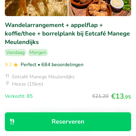
Wandelarrangement + appelflap +
koffie/thee + borrelplank bij Eetcafé Manege
Meulendijks
Vandaag
Morgen
9.2
Perfect
• 684 beoordelingen
Eetcafé Manege Meulendijks
Heeze (15km)
€13
Verkocht: 85
€21
,20
,95
52% korting
Reserveren
Ontdek
Zoeken
Boekingen
Menu