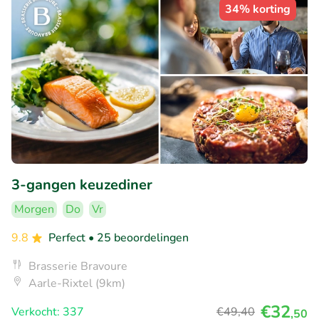
34% korting
3-gangen keuzediner
Morgen
Do
Vr
9.8
Perfect
• 25 beoordelingen
Brasserie Bravoure
Aarle-Rixtel (9km)
€32
Verkocht: 337
€49
,40
,50