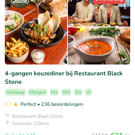
4-gangen keuzediner bij Restaurant Black
Stone
Vandaag
Morgen
Ma
Wo
Do
Vr
9.7
Perfect
• 236 beoordelingen
Restaurant Black Stone
Someren (10km)