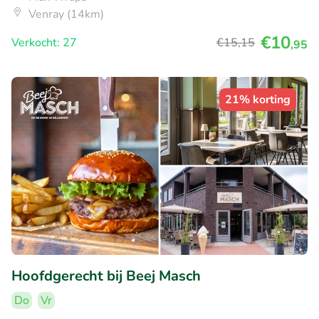
Venray (14km)
€10
Verkocht: 27
€15
,15
,95
21% korting
Hoofdgerecht bij Beej Masch
Do
Vr