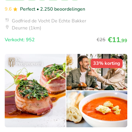
9.6
Perfect
• 2.250 beoordelingen
Godfried de Vocht De Echte Bakker
Deurne (1km)
€11
Verkocht: 952
€25
,99
33% korting