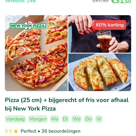
€31
Verkocht: 148
€47
,50
,50
60% korting
Pizza (25 cm) + bijgerecht of fris voor afhaal
bij New York Pizza
Vandaag
Morgen
Ma
Di
Wo
Do
Vr
9.5
Perfect
• 36 beoordelingen