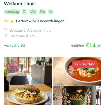
Welkom Thuis
Vandaag
Di
Wo
Do
Vr
9.8
Perfect
• 249 beoordelingen
Brasserie Welkom Thuis
Helmond (9km)
€14
Verkocht: 92
€22
,95
,95
37% korting