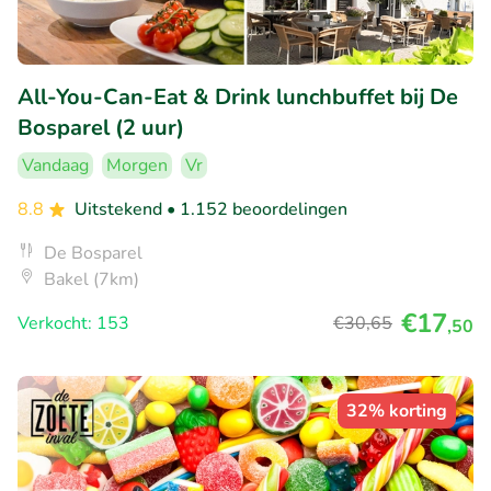
All-You-Can-Eat & Drink lunchbuffet bij De
Bosparel (2 uur)
Vandaag
Morgen
Vr
8.8
Uitstekend
• 1.152 beoordelingen
De Bosparel
Bakel (7km)
€17
Verkocht: 153
€30
,65
,50
32% korting