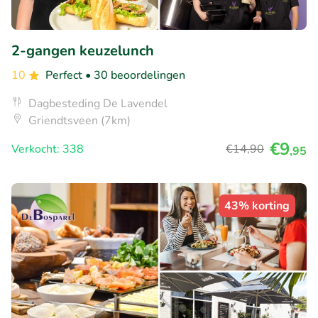
2-gangen keuzelunch
10
Perfect
• 30 beoordelingen
Dagbesteding De Lavendel
Griendtsveen (7km)
€9
Verkocht: 338
€14
,90
,95
43% korting