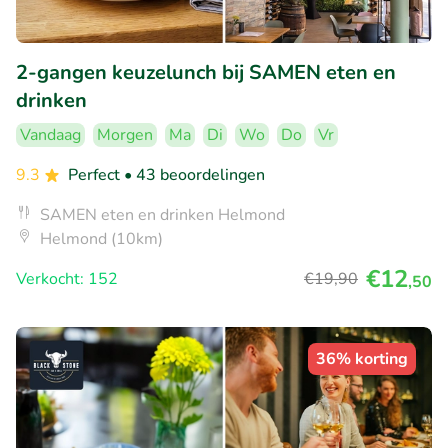
2-gangen keuzelunch bij SAMEN eten en
drinken
Vandaag
Morgen
Ma
Di
Wo
Do
Vr
9.3
Perfect
• 43 beoordelingen
SAMEN eten en drinken Helmond
Helmond (10km)
€12
Verkocht: 152
€19
,90
,50
36% korting