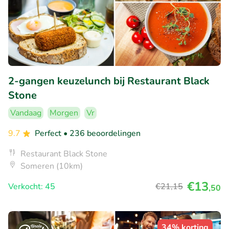
2-gangen keuzelunch bij Restaurant Black
Stone
Vandaag
Morgen
Vr
9.7
Perfect
• 236 beoordelingen
Restaurant Black Stone
Someren (10km)
€13
Verkocht: 45
€21
,15
,50
34% korting