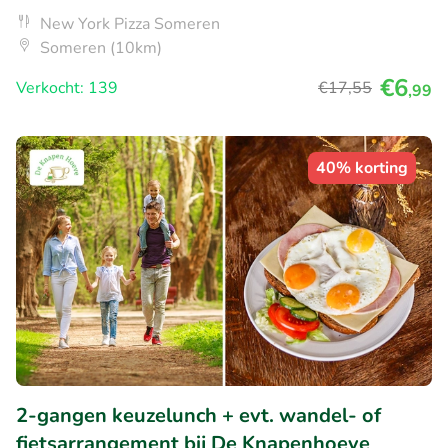
New York Pizza Someren
Someren (10km)
€6
Verkocht: 139
€17
,55
,99
40% korting
2-gangen keuzelunch + evt. wandel- of
fietsarrangement bij De Knapenhoeve