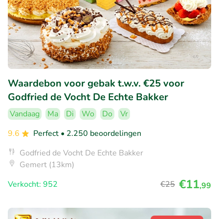
Waardebon voor gebak t.w.v. €25 voor
Godfried de Vocht De Echte Bakker
Vandaag
Ma
Di
Wo
Do
Vr
9.6
Perfect
• 2.250 beoordelingen
Godfried de Vocht De Echte Bakker
Gemert (13km)
€11
Verkocht: 952
€25
,99