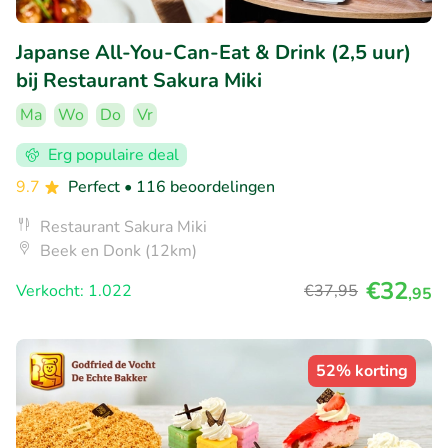
Japanse All-You-Can-Eat & Drink (2,5 uur)
bij Restaurant Sakura Miki
Ma
Wo
Do
Vr
Erg populaire deal
9.7
Perfect
• 116 beoordelingen
Restaurant Sakura Miki
Beek en Donk (12km)
€32
Verkocht: 1.022
€37
,95
,95
52% korting