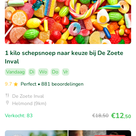
1 kilo schepsnoep naar keuze bij De Zoete
Inval
Vandaag
Di
Wo
Do
Vr
9.7
Perfect
• 881 beoordelingen
De Zoete Inval
Helmond (9km)
€12
Verkocht: 83
€18
,50
,50