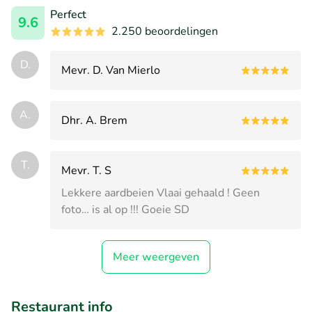
Perfect
9.6
2.250 beoordelingen
D.
Mevr. D. Van Mierlo
A.
Dhr. A. Brem
T.
Mevr. T. S
Lekkere aardbeien Vlaai gehaald ! Geen
foto… is al op !!! Goeie SD
Meer weergeven
Restaurant info