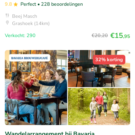
9.8
Perfect
• 228 beoordelingen
Beej Masch
Grashoek (14km)
€15
Verkocht: 290
€20
,20
,95
32% korting
Wandelarrangement bij Bavaria