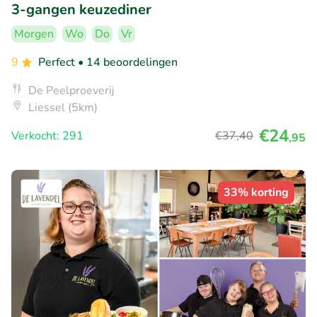
3-gangen keuzediner
Morgen
Wo
Do
Vr
9
Perfect
• 14 beoordelingen
De Peelproeverij
Liessel (5km)
€24
Verkocht: 291
€37
,40
,95
33% korting