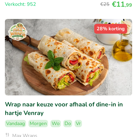
€11
Verkocht: 952
€25
,99
28% korting
Wrap naar keuze voor afhaal of dine-in in
hartje Venray
Vandaag
Morgen
Wo
Do
Vr
Max Wraps