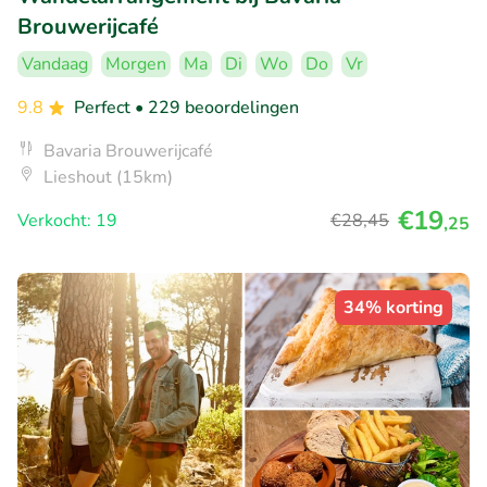
Brouwerijcafé
Vandaag
Morgen
Ma
Di
Wo
Do
Vr
9.8
Perfect
• 229 beoordelingen
Bavaria Brouwerijcafé
Lieshout (15km)
€19
Verkocht: 19
€28
,45
,25
34% korting