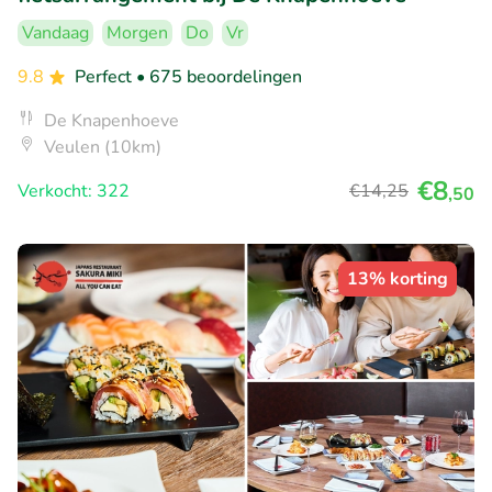
Vandaag
Morgen
Do
Vr
9.8
Perfect
• 675 beoordelingen
De Knapenhoeve
Veulen (10km)
€8
Verkocht: 322
€14
,25
,50
13% korting