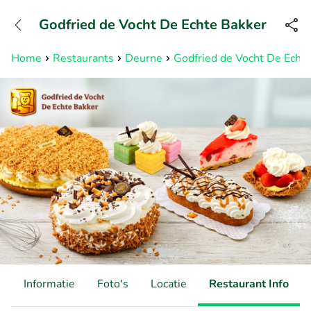
+31882050505
Godfried de Vocht De Echte Bakker
Bereikbaar tot 23:00 uur
Home
Restaurants
Deurne
Godfried de Vocht De Echt
d
Informatie
Foto's
Locatie
Restaurant Info