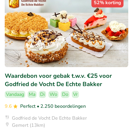
52% korting
Waardebon voor gebak t.w.v. €25 voor
Godfried de Vocht De Echte Bakker
Vandaag
Ma
Di
Wo
Do
Vr
9.6
Perfect
• 2.250 beoordelingen
Godfried de Vocht De Echte Bakker
Gemert (13km)