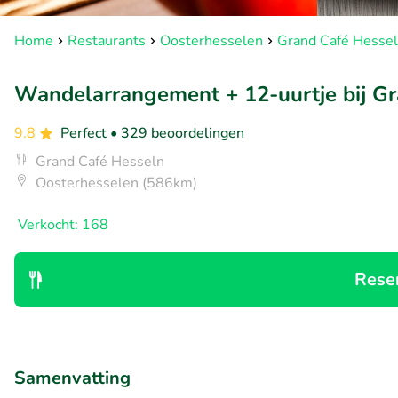
Home
Restaurants
Oosterhesselen
Grand Café Hesse
Wandelarrangement + 12-uurtje bij G
9.8
Perfect
• 329 beoordelingen
Grand Café Hesseln
Oosterhesselen (586km)
Verkocht: 168
Rese
Samenvatting