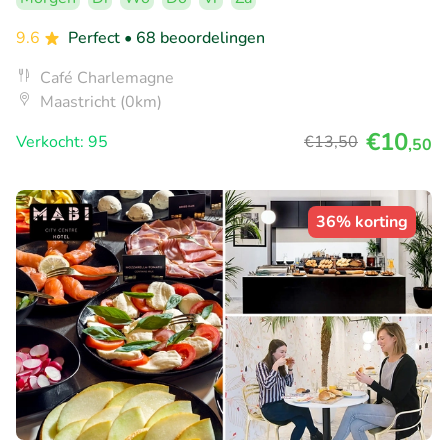
9.6
Perfect
• 68 beoordelingen
Café Charlemagne
Maastricht (0km)
€10
Verkocht: 95
€13
,50
,50
36% korting