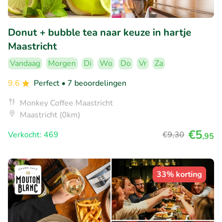
Donut + bubble tea naar keuze in hartje
Maastricht
Vandaag
Morgen
Di
Wo
Do
Vr
Za
9.6
Perfect
• 7 beoordelingen
Monkey Coffee Maastricht
Maastricht (0km)
€5
Verkocht: 469
€9
,30
,95
33% korting