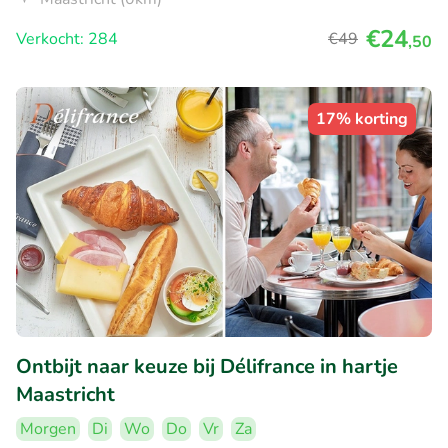
€24
Verkocht: 284
€49
,50
17% korting
Ontbijt naar keuze bij Délifrance in hartje
Maastricht
Morgen
Di
Wo
Do
Vr
Za