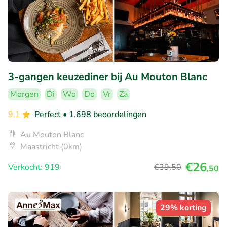
3-gangen keuzediner bij Au Mouton Blanc
Morgen
Di
Wo
Do
Vr
Za
9.1
Perfect
• 1.698 beoordelingen
Au Mouton Blanc
Maastricht (0km)
€26
Verkocht: 919
€39
,50
,50
29% korting