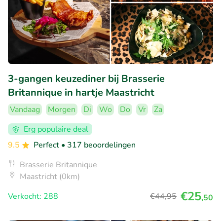
3-gangen keuzediner bij Brasserie
Britannique in hartje Maastricht
Vandaag
Morgen
Di
Wo
Do
Vr
Za
Erg populaire deal
9.5
Perfect
• 317 beoordelingen
Brasserie Britannique
Maastricht (0km)
€25
Verkocht: 288
€44
,95
,50