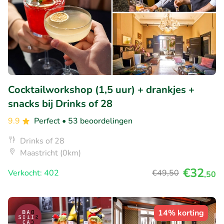
Cocktailworkshop (1,5 uur) + drankjes +
snacks bij Drinks of 28
9.9
Perfect
• 53 beoordelingen
Drinks of 28
Maastricht (0km)
€32
Verkocht: 402
€49
,50
,50
14% korting