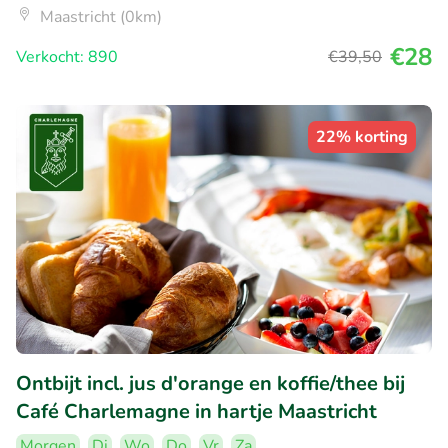
Maastricht (0km)
€28
Verkocht: 890
€39
,50
22% korting
Ontbijt incl. jus d'orange en koffie/thee bij
Café Charlemagne in hartje Maastricht
Morgen
Di
Wo
Do
Vr
Za