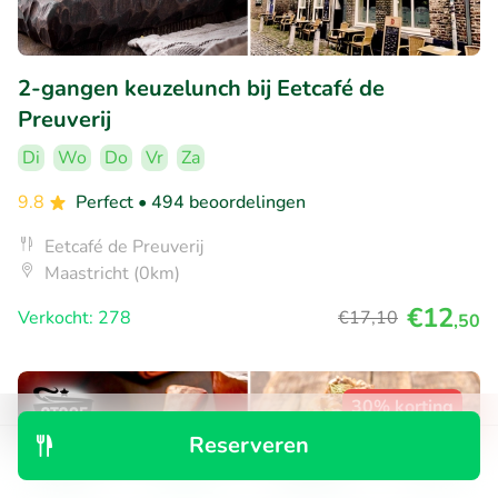
2-gangen keuzelunch bij Eetcafé de
Preuverij
Di
Wo
Do
Vr
Za
9.8
Perfect
• 494 beoordelingen
Eetcafé de Preuverij
Maastricht (0km)
€12
Verkocht: 278
€17
,10
,50
30% korting
Reserveren
Ontdek
Zoeken
Boekingen
Menu