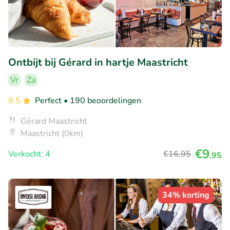
Ontbijt bij Gérard in hartje Maastricht
Vr
Za
9.5
Perfect
• 190 beoordelingen
Gérard Maastricht
Maastricht (0km)
€9
Verkocht: 4
€16
,95
,95
34% korting