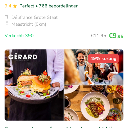
9.4
Perfect
• 766 beoordelingen
Délifrance Grote Staat
Maastricht (0km)
€9
Verkocht: 390
€11
,95
,95
49% korting