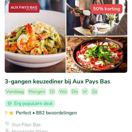
50% korting
3-gangen keuzediner bij Aux Pays Bas
Vandaag
Morgen
Di
Wo
Do
Vr
Za
Erg populaire deal
9
Perfect
• 882 beoordelingen
Aux Pays Bas
Maastricht (0km)