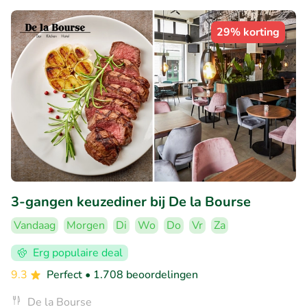
29% korting
3-gangen keuzediner bij De la Bourse
Vandaag
Morgen
Di
Wo
Do
Vr
Za
Erg populaire deal
9.3
Perfect
• 1.708 beoordelingen
De la Bourse