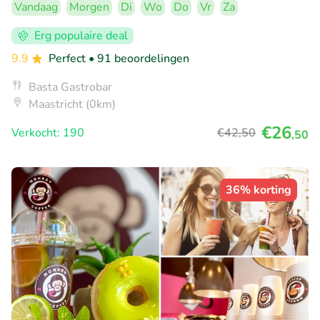
Vandaag
Morgen
Di
Wo
Do
Vr
Za
Erg populaire deal
9.9
Perfect
• 91 beoordelingen
Basta Gastrobar
Maastricht (0km)
€26
Verkocht: 190
€42
,50
,50
36% korting