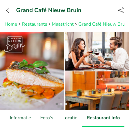
+31882050505
Grand Café Nieuw Bruin
Bereikbaar tot 23:00 uur
Home
Restaurants
Maastricht
Grand Café Nieuw Bruin
d
Informatie
Foto's
Locatie
Restaurant Info