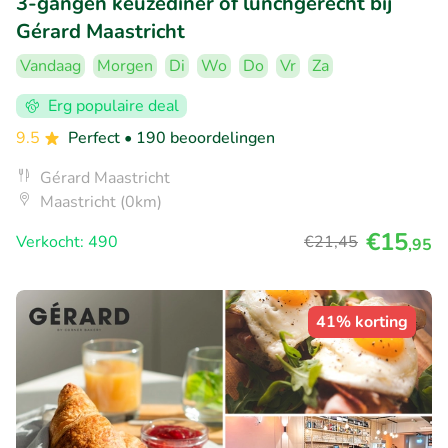
3-gangen keuzediner of lunchgerecht bij
Gérard Maastricht
Vandaag
Morgen
Di
Wo
Do
Vr
Za
Erg populaire deal
9.5
Perfect
• 190 beoordelingen
Gérard Maastricht
Maastricht (0km)
€15
Verkocht: 490
€21
,45
,95
41% korting