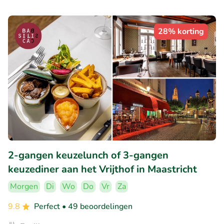
28% korting
2-gangen keuzelunch of 3-gangen
keuzediner aan het Vrijthof in Maastricht
Morgen
Di
Wo
Do
Vr
Za
9.8
Perfect
• 49 beoordelingen