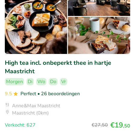
High tea incl. onbeperkt thee in hartje
Maastricht
Morgen
Di
Wo
Do
Vr
9.5
Perfect
• 26 beoordelingen
Anne&Max Maastricht
Maastricht (0km)
€19
Verkocht: 627
€27
,50
,50