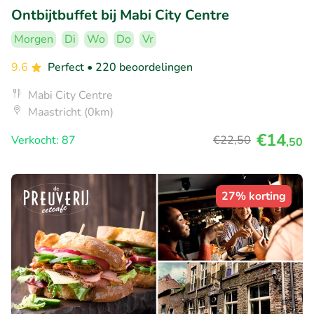
Ontbijtbuffet bij Mabi City Centre
Morgen
Di
Wo
Do
Vr
9.6
Perfect
• 220 beoordelingen
Mabi City Centre
Maastricht (0km)
€14
Verkocht: 87
€22
,50
,50
27% korting