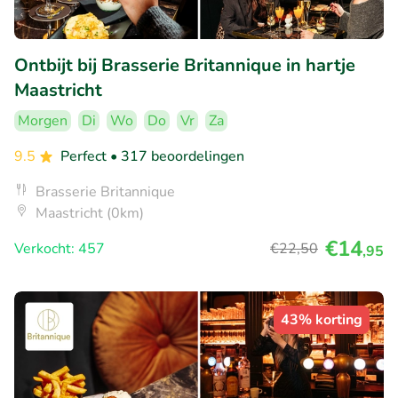
Ontbijt bij Brasserie Britannique in hartje
Maastricht
Morgen
Di
Wo
Do
Vr
Za
9.5
Perfect
• 317 beoordelingen
Brasserie Britannique
Maastricht (0km)
€14
Verkocht: 457
€22
,50
,95
43% korting