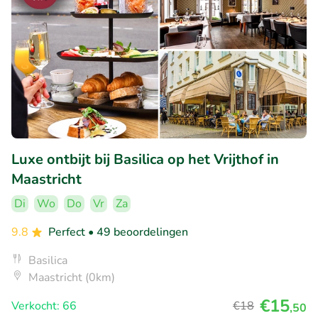
Luxe ontbijt bij Basilica op het Vrijthof in
Maastricht
Di
Wo
Do
Vr
Za
9.8
Perfect
• 49 beoordelingen
Basilica
Maastricht (0km)
€15
Verkocht: 66
€18
,50