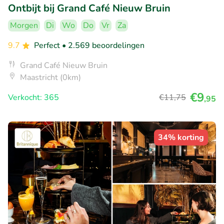
Ontbijt bij Grand Café Nieuw Bruin
Morgen
Di
Wo
Do
Vr
Za
9.7
Perfect
• 2.569 beoordelingen
Grand Café Nieuw Bruin
Maastricht (0km)
€9
Verkocht: 365
€11
,75
,95
34% korting