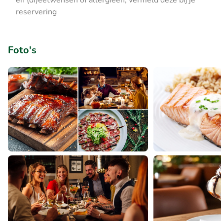
en (di)eetwensen of allergieën, vermeld deze bij je
reservering
Foto's