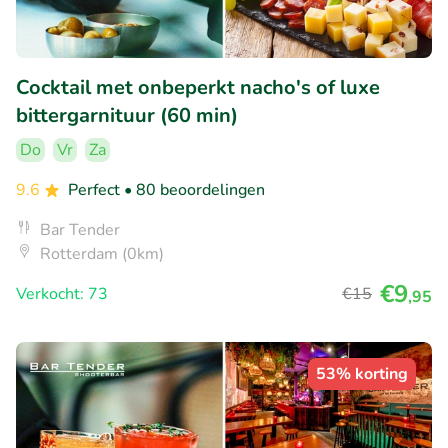
Cocktail met onbeperkt nacho's of luxe
bittergarnituur (60 min)
Do
Vr
Za
9.6
Perfect
• 80 beoordelingen
Bar Tender
Rotterdam (0km)
€9
Verkocht: 73
€15
,95
53% korting