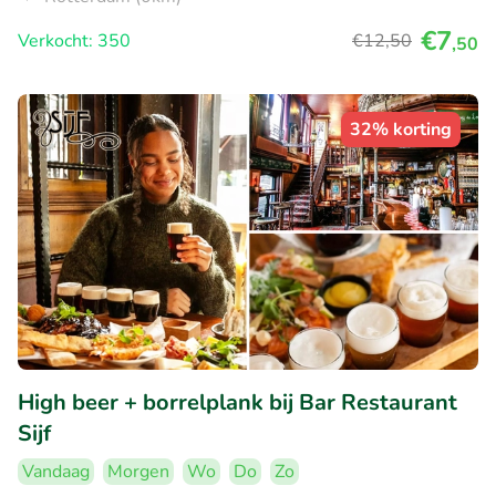
€7
Verkocht: 350
€12
,50
,50
32% korting
High beer + borrelplank bij Bar Restaurant
Sijf
Vandaag
Morgen
Wo
Do
Zo