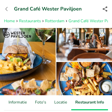
+31882050505
Grand Café Wester Paviljoen
Bereikbaar tot 23:00 uur
Home
Restaurants
Rotterdam
Grand Café Wester Pavi
d
Informatie
Foto's
Locatie
Restaurant Info