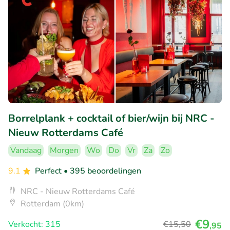
Borrelplank + cocktail of bier/wijn bij NRC -
Nieuw Rotterdams Café
Vandaag
Morgen
Wo
Do
Vr
Za
Zo
9.1
Perfect
• 395 beoordelingen
NRC - Nieuw Rotterdams Café
Rotterdam (0km)
€9
Verkocht: 315
€15
,50
,95