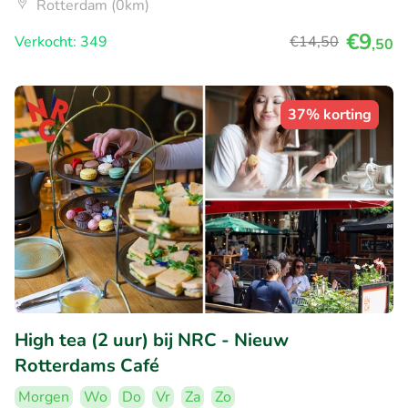
Rotterdam (0km)
€9
Verkocht: 349
€14
,50
,50
37% korting
High tea (2 uur) bij NRC - Nieuw
Rotterdams Café
Morgen
Wo
Do
Vr
Za
Zo