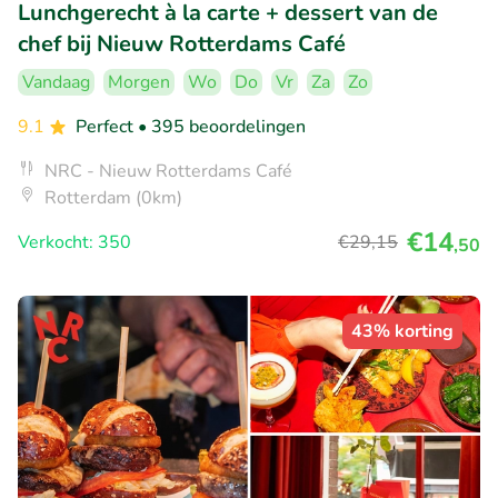
Lunchgerecht à la carte + dessert van de
chef bij Nieuw Rotterdams Café
Vandaag
Morgen
Wo
Do
Vr
Za
Zo
9.1
Perfect
• 395 beoordelingen
NRC - Nieuw Rotterdams Café
Rotterdam (0km)
€14
Verkocht: 350
€29
,15
,50
43% korting