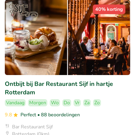
40% korting
Ontbijt bij Bar Restaurant Sijf in hartje
Rotterdam
Vandaag
Morgen
Wo
Do
Vr
Za
Zo
9.8
Perfect
• 88 beoordelingen
Bar Restaurant Sijf
Rotterdam (0km)