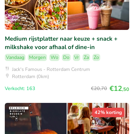
Medium rijstplatter naar keuze + snack +
milkshake voor afhaal of dine-in
Vandaag
Morgen
Wo
Do
Vr
Za
Zo
Jack's Famous - Rotterdam Centrum
Rotterdam (0km)
€12
Verkocht: 163
€20
,70
,50
42% korting