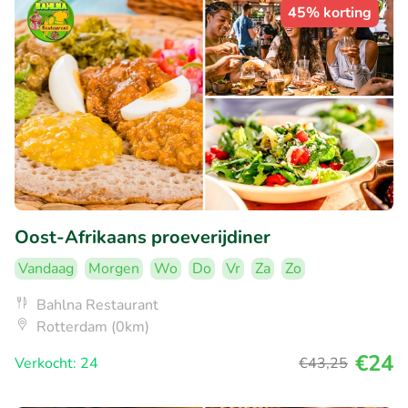
45% korting
Oost-Afrikaans proeverijdiner
Vandaag
Morgen
Wo
Do
Vr
Za
Zo
Bahlna Restaurant
Rotterdam (0km)
€24
Verkocht: 24
€43
,25