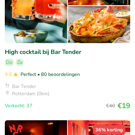
High cocktail bij Bar Tender
Do
Za
9.6
Perfect
• 80 beoordelingen
Bar Tender
Rotterdam (0km)
€19
Verkocht: 37
€40
36% korting