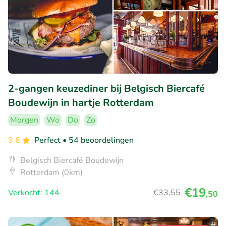
2-gangen keuzediner bij Belgisch Biercafé
Boudewijn in hartje Rotterdam
Morgen
Wo
Do
Zo
9.6
Perfect
• 54 beoordelingen
Belgisch Biercafé Boudewijn
Rotterdam (0km)
€19
Verkocht: 144
€33
,55
,50