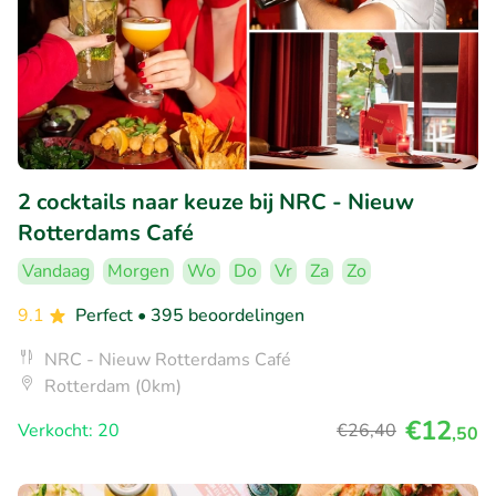
2 cocktails naar keuze bij NRC - Nieuw
Rotterdams Café
Vandaag
Morgen
Wo
Do
Vr
Za
Zo
9.1
Perfect
• 395 beoordelingen
NRC - Nieuw Rotterdams Café
Rotterdam (0km)
€12
Verkocht: 20
€26
,40
,50