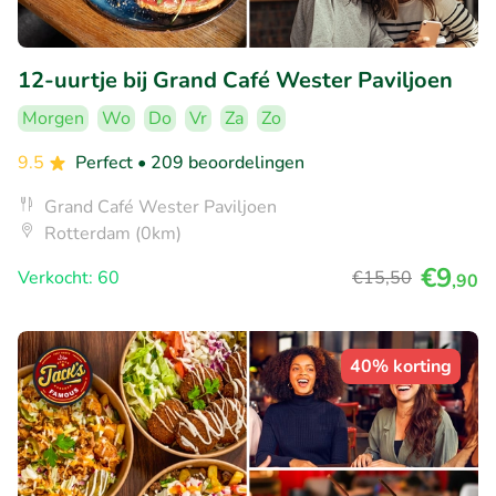
12-uurtje bij Grand Café Wester Paviljoen
Morgen
Wo
Do
Vr
Za
Zo
9.5
Perfect
• 209 beoordelingen
Grand Café Wester Paviljoen
Rotterdam (0km)
€9
Verkocht: 60
€15
,50
,90
40% korting