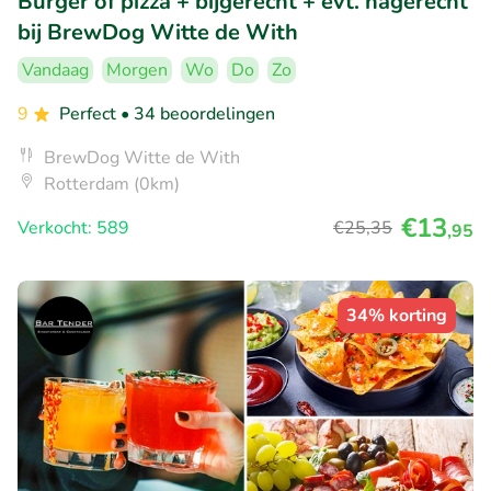
Burger of pizza + bijgerecht + evt. nagerecht
bij BrewDog Witte de With
Vandaag
Morgen
Wo
Do
Zo
9
Perfect
• 34 beoordelingen
BrewDog Witte de With
Rotterdam (0km)
€13
Verkocht: 589
€25
,35
,95
34% korting