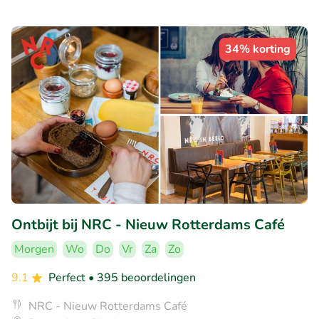
34% korting
Ontbijt bij NRC - Nieuw Rotterdams Café
Morgen
Wo
Do
Vr
Za
Zo
9.1
Perfect
• 395 beoordelingen
NRC - Nieuw Rotterdams Café