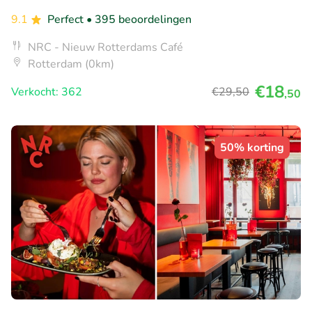
9.1
Perfect
• 395 beoordelingen
NRC - Nieuw Rotterdams Café
Rotterdam (0km)
€18
Verkocht: 362
€29
,50
,50
50% korting