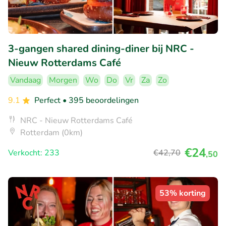
3-gangen shared dining-diner bij NRC -
Nieuw Rotterdams Café
Vandaag
Morgen
Wo
Do
Vr
Za
Zo
9.1
Perfect
• 395 beoordelingen
NRC - Nieuw Rotterdams Café
Rotterdam (0km)
€24
Verkocht: 233
€42
,70
,50
53% korting