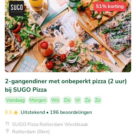
51% korting
2-gangendiner met onbeperkt pizza (2 uur)
bij SUGO Pizza
Vandaag
Morgen
Wo
Do
Vr
Za
Zo
8.6
Uitstekend
• 196 beoordelingen
SUGO Pizza Rotterdam Westblaak
Rotterdam (0km)