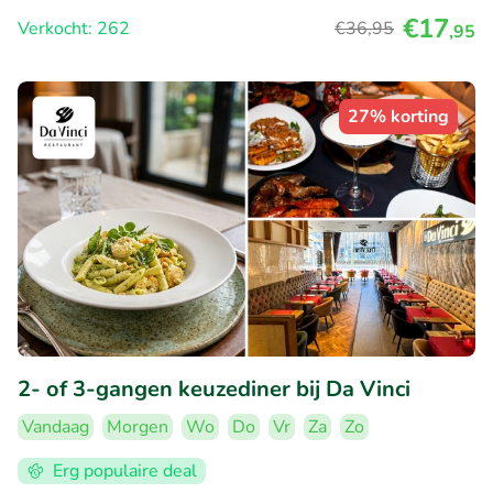
€17
Verkocht: 262
€36
,95
,95
27% korting
2- of 3-gangen keuzediner bij Da Vinci
Vandaag
Morgen
Wo
Do
Vr
Za
Zo
Erg populaire deal