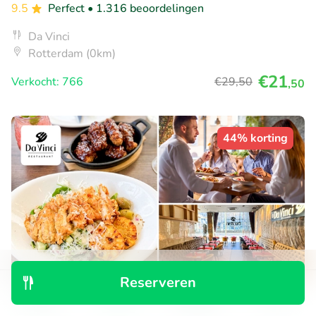
9.5
Perfect
• 1.316 beoordelingen
Da Vinci
Rotterdam (0km)
€21
Verkocht: 766
€29
,50
,50
44% korting
Reserveren
Ontdek
Zoeken
Boekingen
Menu
Hoofdgerecht bij Da Vinci