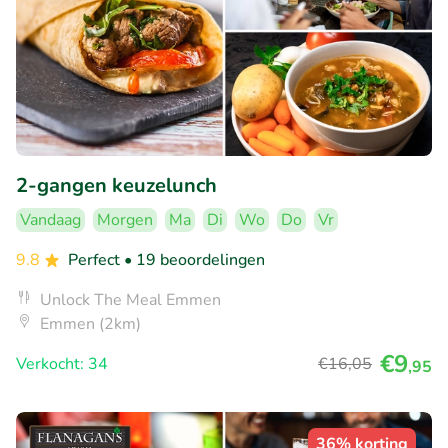
2-gangen keuzelunch
Vandaag
Morgen
Ma
Di
Wo
Do
Vr
9.8
Perfect
• 19 beoordelingen
Unlock The Meal Emmen
Emmen (2km)
€9
Verkocht: 34
€16
,05
,95
36% korting