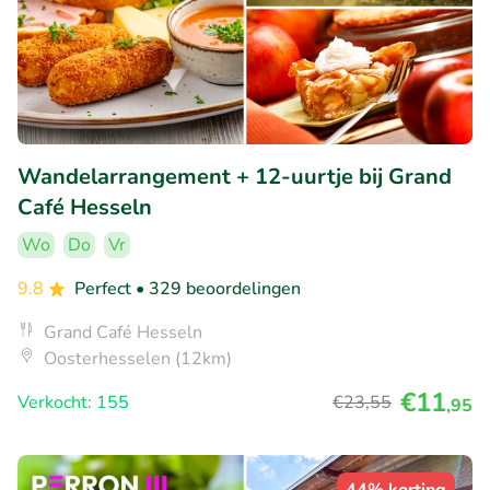
Wandelarrangement + 12-uurtje bij Grand
Café Hesseln
Wo
Do
Vr
9.8
Perfect
• 329 beoordelingen
Grand Café Hesseln
Oosterhesselen (12km)
€11
Verkocht: 155
€23
,55
,95