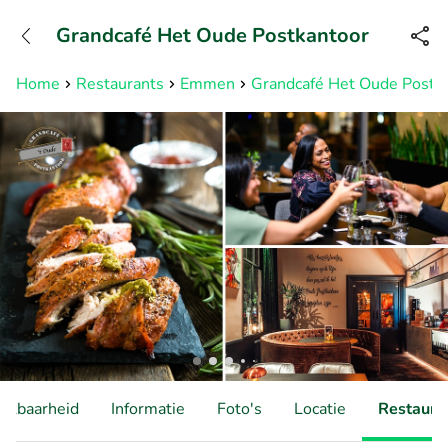
+31882050505
Grandcafé Het Oude Postkantoor
Bereikbaar tot 23:00 uur
Home
Restaurants
Emmen
Grandcafé Het Oude Postk
hikbaarheid
Informatie
Foto's
Locatie
Restauran