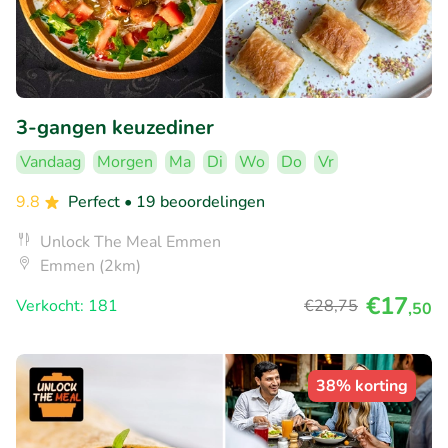
3-gangen keuzediner
Vandaag
Morgen
Ma
Di
Wo
Do
Vr
9.8
Perfect
• 19 beoordelingen
Unlock The Meal Emmen
Emmen (2km)
€17
Verkocht: 181
€28
,75
,50
38% korting