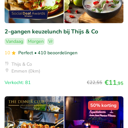
2-gangen keuzelunch bij Thijs & Co
Vandaag
Morgen
Vr
10
Perfect
• 410 beoordelingen
Thijs & Co
Emmen (0km)
€11
Verkocht: 81
€22
,55
,95
50% korting