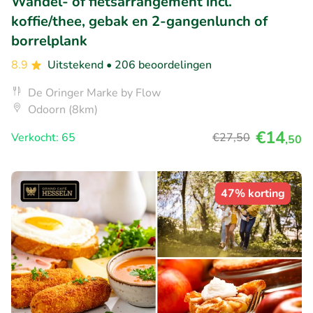
Wandel- of fietsarrangement incl.
koffie/thee, gebak en 2-gangenlunch of
borrelplank
8.9
Uitstekend
• 206 beoordelingen
De Oringer Marke by Flow
Odoorn (8km)
€14
Verkocht: 65
€27
,50
,50
47% korting