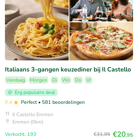
Italiaans 3-gangen keuzediner bij Il Castello
Vandaag
Morgen
Di
Wo
Do
Vr
Erg populaire deal
9.4
Perfect
• 581 beoordelingen
Il Castello Emmen
Emmen (0km)
€20
Verkocht: 193
€31
,95
,95