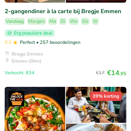
2-gangendiner à la carte bij Bregje Emmen
Vandaag
Morgen
Ma
Di
Wo
Do
Vr
Erg populaire deal
9.5
Perfect
• 257 beoordelingen
Bregje Emmen
Emmen (0km)
€14
Verkocht: 834
€17
,95
39% korting