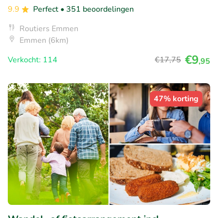
9.9
Perfect
• 351 beoordelingen
Routiers Emmen
Emmen (6km)
€9
Verkocht: 114
€17
,75
,95
47% korting