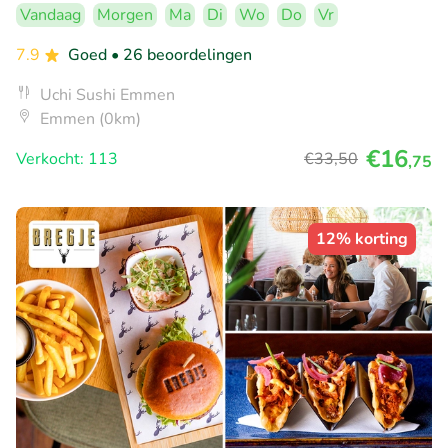
Vandaag
Morgen
Ma
Di
Wo
Do
Vr
7.9
Goed
• 26 beoordelingen
Uchi Sushi Emmen
Emmen (0km)
€16
Verkocht: 113
€33
,50
,75
12% korting