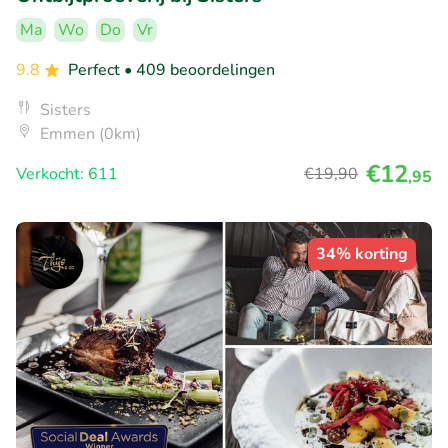
Ma
Wo
Do
Vr
9.8
Perfect
• 409 beoordelingen
Sisters
Emmen (0km)
€12
Verkocht: 611
€19
,90
,95
34% korting