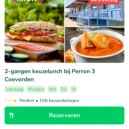
44% korting
2-gangen keuzelunch bij Perron 3
Coevorden
Vandaag
Morgen
Wo
Do
Vr
9.9
Perfect
• 106 beoordelingen
Perron 3 Coevorden
Reserveren
Coevorden (17km)
Ontdek
Zoeken
Boekingen
Menu