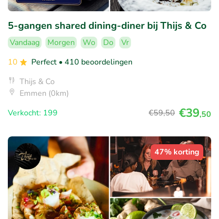
5-gangen shared dining-diner bij Thijs & Co
Vandaag
Morgen
Wo
Do
Vr
10
Perfect
• 410 beoordelingen
Thijs & Co
Emmen (0km)
€39
Verkocht: 199
€59
,50
,50
47% korting