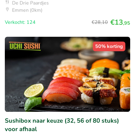
De Drie Paardjes
Emmen (0km)
€13
Verkocht: 124
€28
,10
,95
50% korting
Sushibox naar keuze (32, 56 of 80 stuks)
voor afhaal