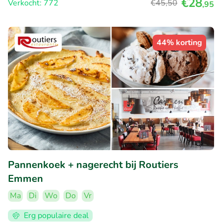
€28
Verkocht: 772
€45
,50
,95
44% korting
Pannenkoek + nagerecht bij Routiers
Emmen
Ma
Di
Wo
Do
Vr
Erg populaire deal