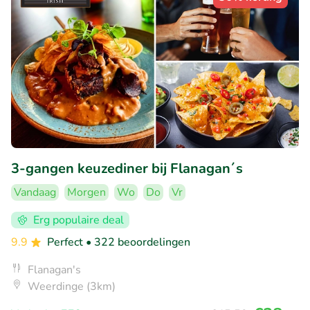
3-gangen keuzediner bij Flanagan´s
Vandaag
Morgen
Wo
Do
Vr
Erg populaire deal
9.9
Perfect
• 322 beoordelingen
Flanagan's
Weerdinge (3km)