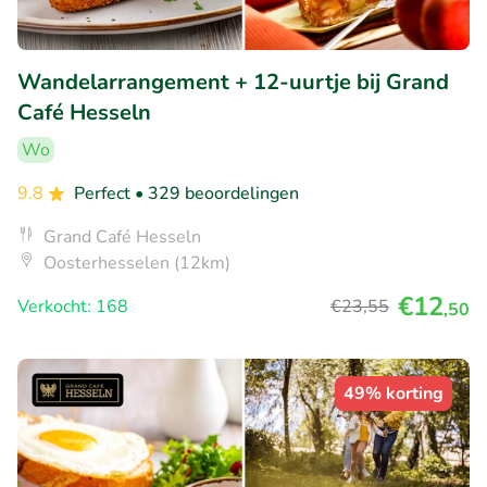
Wandelarrangement + 12-uurtje bij Grand
Café Hesseln
Wo
9.8
Perfect
• 329 beoordelingen
Grand Café Hesseln
Oosterhesselen (12km)
€12
Verkocht: 168
€23
,55
,50
49% korting