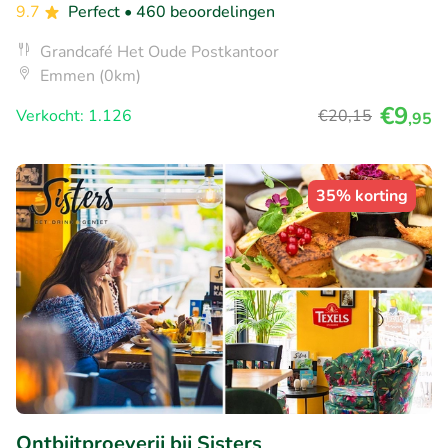
9.7
Perfect
• 460 beoordelingen
Grandcafé Het Oude Postkantoor
Emmen (0km)
€9
Verkocht: 1.126
€20
,15
,95
35% korting
Ontbijtproeverij bij Sisters