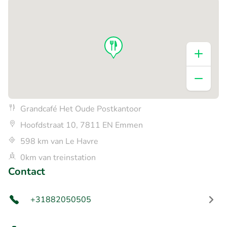
Grandcafé Het Oude Postkantoor
Hoofdstraat 10, 7811 EN Emmen
598 km van Le Havre
0km van treinstation
Contact
+31882050505