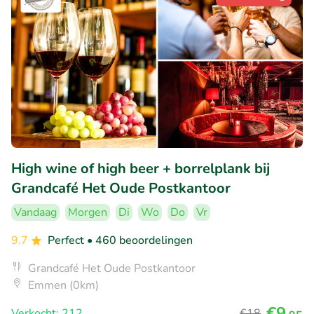
High wine of high beer + borrelplank bij
Grandcafé Het Oude Postkantoor
Vandaag
Morgen
Di
Wo
Do
Vr
9.7
Perfect
• 460 beoordelingen
Grandcafé Het Oude Postkantoor
Emmen (0km)
€9
Verkocht: 212
€18