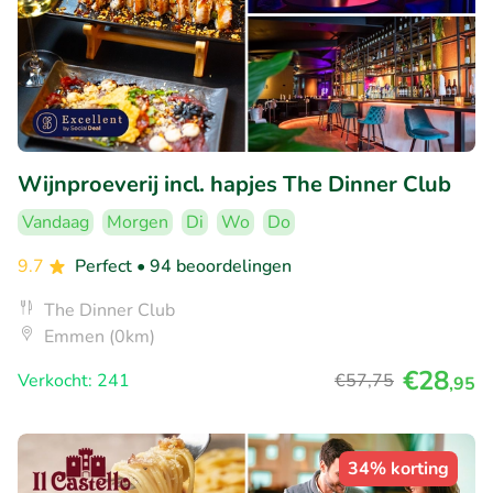
Wijnproeverij incl. hapjes The Dinner Club
Vandaag
Morgen
Di
Wo
Do
9.7
Perfect
• 94 beoordelingen
The Dinner Club
Emmen (0km)
€28
Verkocht: 241
€57
,75
,95
34% korting