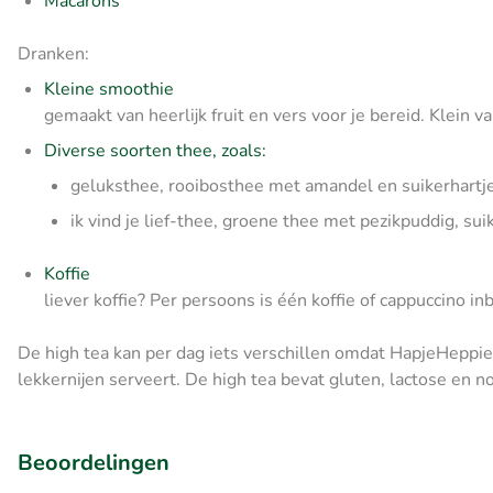
Macarons
Dranken:
Kleine smoothie
gemaakt van heerlijk fruit en vers voor je bereid. Klein 
Diverse soorten thee, zoals:
geluksthee, rooibosthee met amandel en suikerhartj
ik vind je lief-thee, groene thee met pezikpuddig, sui
Koffie
liever koffie? Per persoons is één koffie of cappuccino i
De high tea kan per dag iets verschillen omdat HapjeHeppi
lekkernijen serveert. De high tea bevat gluten, lactose en n
Beoordelingen