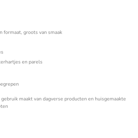
van formaat, groots van smaak
es
kerhartjes en parels
nbegrepen
e gebruik maakt van dagverse producten en huisgemaakte
oten