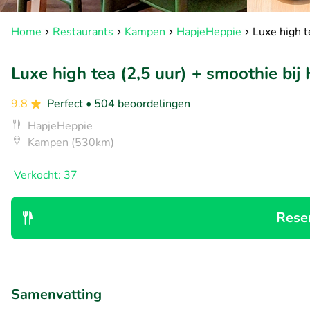
Home
Restaurants
Kampen
HapjeHeppie
Luxe high t
Luxe high tea (2,5 uur) + smoothie bi
9.8
Perfect
• 504 beoordelingen
HapjeHeppie
Kampen (530km)
Verkocht: 37
Rese
Samenvatting