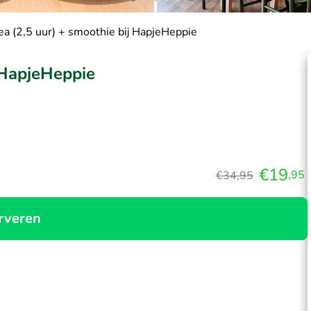
ea (2,5 uur) + smoothie bij HapjeHeppie
j HapjeHeppie
€19
,95
€34,95
rveren