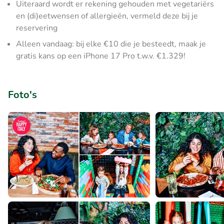
Uiteraard wordt er rekening gehouden met vegetariërs
en (di)eetwensen of allergieën, vermeld deze bij je
reservering
Alleen vandaag: bij elke €10 die je besteedt, maak je
gratis kans op een iPhone 17 Pro t.w.v. €1.329!
Foto's