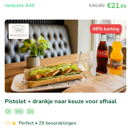
€21
Verkocht: 649
€40
,80
,95
48% korting
Pistolet + drankje naar keuze voor afhaal
Di
Wo
Do
10
Perfect
• 29 beoordelingen