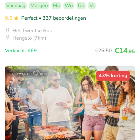
Vandaag
Morgen
Ma
Wo
Do
Vr
9.6
Perfect
• 337 beoordelingen
Het Twentse Ros
Hengelo (7km)
€14
Verkocht: 669
€25
,50
,95
43% korting