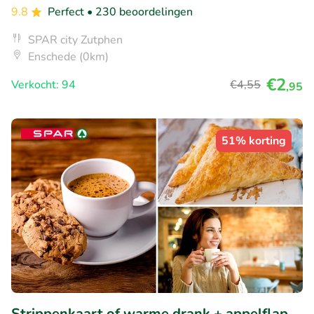
9.8
Perfect
• 230 beoordelingen
SPAR city Zutphen
Enschede (0km)
€2
Verkocht: 94
€4
,55
,95
51% korting
Strippenkaart of warme drank + appelflap