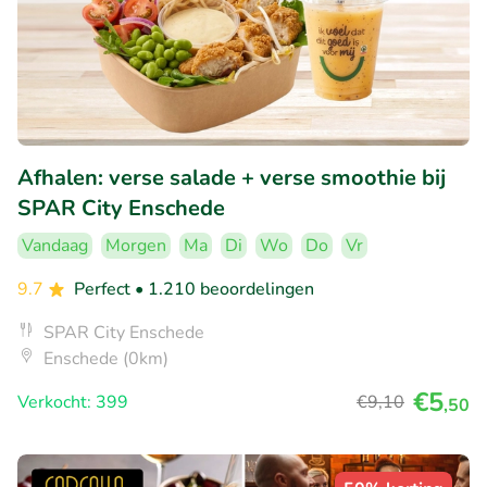
Afhalen: verse salade + verse smoothie bij
SPAR City Enschede
Vandaag
Morgen
Ma
Di
Wo
Do
Vr
9.7
Perfect
• 1.210 beoordelingen
SPAR City Enschede
Enschede (0km)
€5
Verkocht: 399
€9
,10
,50