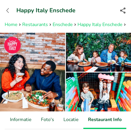
+31882050505
Happy Italy Enschede
Bereikbaar tot 23:00 uur
Home
Restaurants
Enschede
Happy Italy Enschede
2
d
Informatie
Foto's
Locatie
Restaurant Info