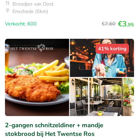
Broodjes van Oost
Enschede (5km)
€3
Verkocht: 600
€7
,60
,95
41% korting
2-gangen schnitzeldiner + mandje
stokbrood bij Het Twentse Ros