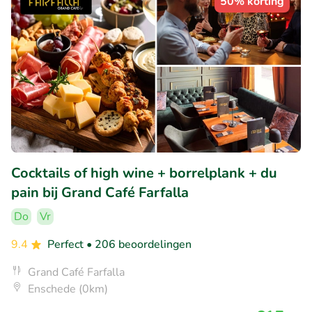
50% korting
Cocktails of high wine + borrelplank + du
pain bij Grand Café Farfalla
Do
Vr
9.4
Perfect
• 206 beoordelingen
Grand Café Farfalla
Enschede (0km)