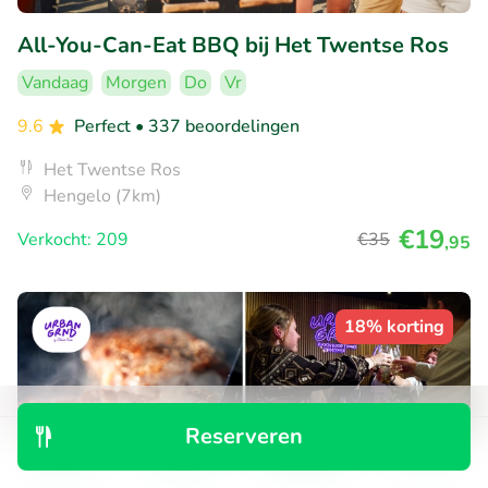
All-You-Can-Eat BBQ bij Het Twentse Ros
Vandaag
Morgen
Do
Vr
9.6
Perfect
• 337 beoordelingen
Het Twentse Ros
Hengelo (7km)
€19
Verkocht: 209
€35
,95
18% korting
Reserveren
Ontdek
Zoeken
Boekingen
Menu