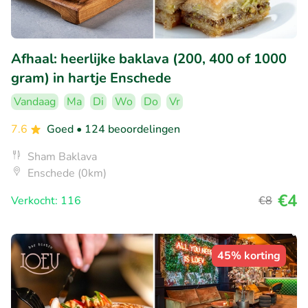
Afhaal: heerlijke baklava (200, 400 of 1000
gram) in hartje Enschede
Vandaag
Ma
Di
Wo
Do
Vr
7.6
Goed
• 124 beoordelingen
Sham Baklava
Enschede (0km)
€4
Verkocht: 116
€8
45% korting