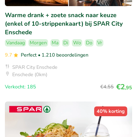
Warme drank + zoete snack naar keuze
(enkel of 10-strippenkaart) bij SPAR City
Enschede
Vandaag
Morgen
Ma
Di
Wo
Do
Vr
9.7
Perfect
• 1.210 beoordelingen
SPAR City Enschede
Enschede (0km)
€2
Verkocht: 185
€4
,55
,95
40% korting