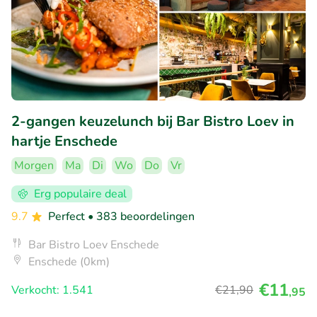
2-gangen keuzelunch bij Bar Bistro Loev in
hartje Enschede
Morgen
Ma
Di
Wo
Do
Vr
Erg populaire deal
9.7
Perfect
• 383 beoordelingen
Bar Bistro Loev Enschede
Enschede (0km)
€11
Verkocht: 1.541
€21
,90
,95