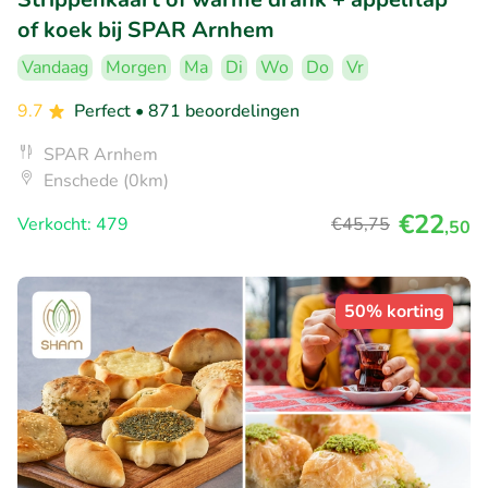
of koek bij SPAR Arnhem
Vandaag
Morgen
Ma
Di
Wo
Do
Vr
9.7
Perfect
• 871 beoordelingen
SPAR Arnhem
Enschede (0km)
€22
Verkocht: 479
€45
,75
,50
50% korting