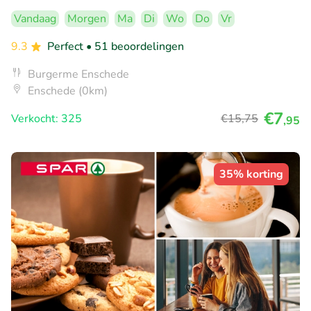
Vandaag
Morgen
Ma
Di
Wo
Do
Vr
9.3
Perfect
• 51 beoordelingen
Burgerme Enschede
Enschede (0km)
€7
Verkocht: 325
€15
,75
,95
35% korting