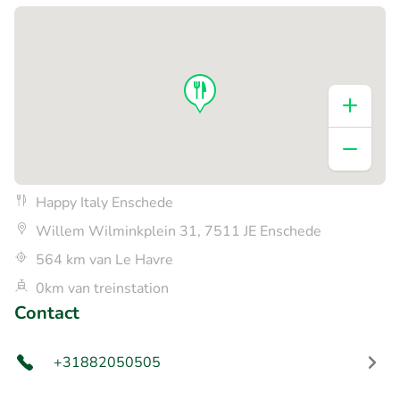
Happy Italy Enschede
Willem Wilminkplein 31, 7511 JE Enschede
564 km van Le Havre
0km van treinstation
Contact
+31882050505