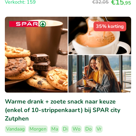
€15
Verkocht: 159
€32
,05
,95
35% korting
Warme drank + zoete snack naar keuze
(enkel of 10-strippenkaart) bij SPAR city
Zutphen
Vandaag
Morgen
Ma
Di
Wo
Do
Vr