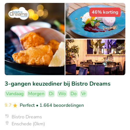
46% korting
3-gangen keuzediner bij Bistro Dreams
Vandaag
Morgen
Di
Wo
Do
Vr
9.7
Perfect
• 1.664 beoordelingen
Bistro Dreams
Enschede (0km)