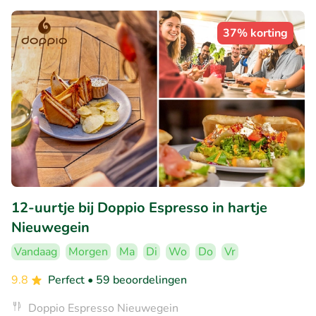
37% korting
12-uurtje bij Doppio Espresso in hartje
Nieuwegein
Vandaag
Morgen
Ma
Di
Wo
Do
Vr
9.8
Perfect
• 59 beoordelingen
Doppio Espresso Nieuwegein