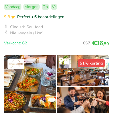
Vandaag
Morgen
Do
Vr
9.8
Perfect
• 6 beoordelingen
Cindisch Soulfood
Nieuwegein (1km)
€36
Verkocht: 62
€57
,50
51% korting