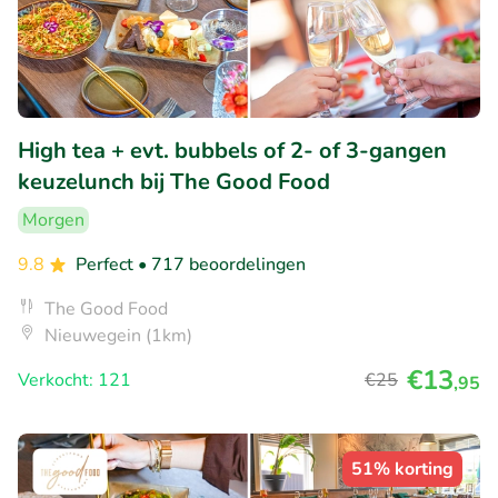
High tea + evt. bubbels of 2- of 3-gangen
keuzelunch bij The Good Food
Morgen
9.8
Perfect
• 717 beoordelingen
The Good Food
Nieuwegein (1km)
€13
Verkocht: 121
€25
,95
51% korting