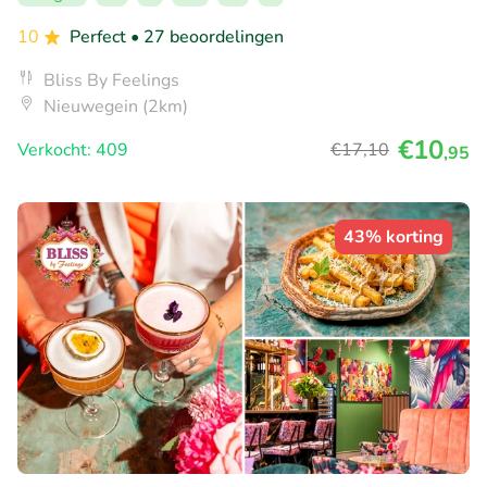
10
Perfect
• 27 beoordelingen
Bliss By Feelings
Nieuwegein (2km)
€10
Verkocht: 409
€17
,10
,95
43% korting