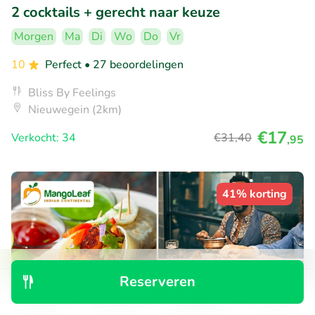
2 cocktails + gerecht naar keuze
Morgen
Ma
Di
Wo
Do
Vr
10
Perfect
• 27 beoordelingen
Bliss By Feelings
Nieuwegein (2km)
€17
Verkocht: 34
€31
,40
,95
41% korting
Reserveren
Ontdek
Zoeken
Boekingen
Menu