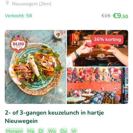
Nieuwegein (2km)
€9
Verkocht: 58
€15
,50
36% korting
2- of 3-gangen keuzelunch in hartje
Nieuwegein
Morgen
Ma
Di
Wo
Do
Vr