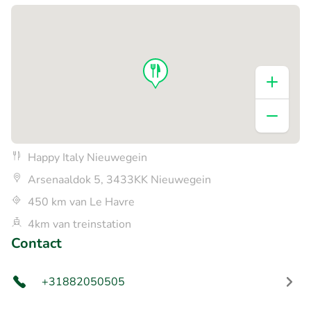
Happy Italy Nieuwegein
Arsenaaldok 5, 3433KK Nieuwegein
450 km van Le Havre
4km van treinstation
Contact
+31882050505