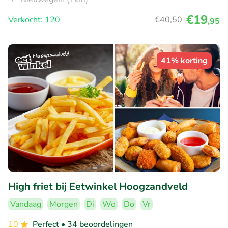
€19
Verkocht: 120
€40
,50
,95
41% korting
High friet bij Eetwinkel Hoogzandveld
Vandaag
Morgen
Di
Wo
Do
Vr
10
Perfect
• 34 beoordelingen