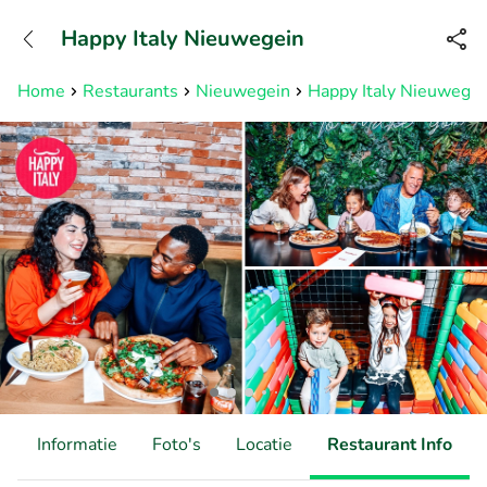
+31882050505
Happy Italy Nieuwegein
Bereikbaar tot 23:00 uur
Home
Restaurants
Nieuwegein
Happy Italy Nieuwegei
d
Informatie
Foto's
Locatie
Restaurant Info