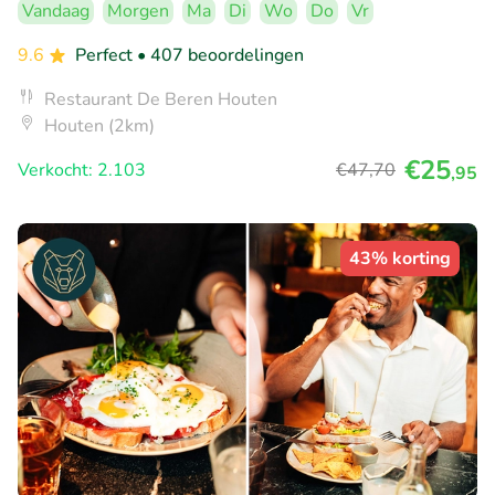
Vandaag
Morgen
Ma
Di
Wo
Do
Vr
9.6
Perfect
• 407 beoordelingen
Restaurant De Beren Houten
Houten (2km)
€25
Verkocht: 2.103
€47
,70
,95
43% korting