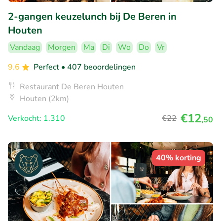
2-gangen keuzelunch bij De Beren in
Houten
Vandaag
Morgen
Ma
Di
Wo
Do
Vr
9.6
Perfect
• 407 beoordelingen
Restaurant De Beren Houten
Houten (2km)
€12
Verkocht: 1.310
€22
,50
40% korting