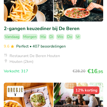
2-gangen keuzediner bij De Beren
Vandaag
Morgen
Ma
Di
Wo
Do
Vr
9.6
Perfect
• 407 beoordelingen
Restaurant De Beren Houten
Houten (2km)
€16
Verkocht: 317
€28
,20
,95
12% korting