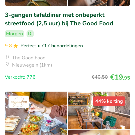
3-gangen tafeldiner met onbeperkt
streetfood (2,5 uur) bij The Good Food
Morgen
Di
9.8
Perfect
• 717 beoordelingen
The Good Food
Nieuwegein (1km)
€19
Verkocht: 776
€40
,50
,95
44% korting