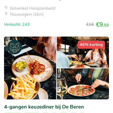
Eetwinkel Hoogzandveld
Nieuwegein (2km)
€9
Verkocht: 243
€16
,50
46% korting
4-gangen keuzediner bij De Beren