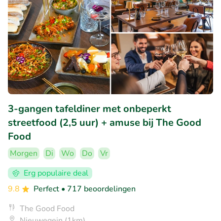
3-gangen tafeldiner met onbeperkt
streetfood (2,5 uur) + amuse bij The Good
Food
Morgen
Di
Wo
Do
Vr
Erg populaire deal
9.8
Perfect
• 717 beoordelingen
The Good Food
Nieuwegein (1km)