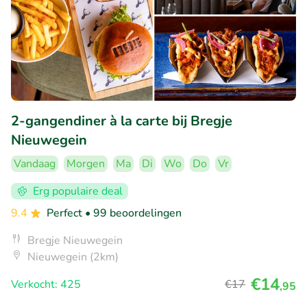
2-gangendiner à la carte bij Bregje
Nieuwegein
Vandaag
Morgen
Ma
Di
Wo
Do
Vr
Erg populaire deal
9.4
Perfect
• 99 beoordelingen
Bregje Nieuwegein
Nieuwegein (2km)
€14
Verkocht: 425
€17
,95