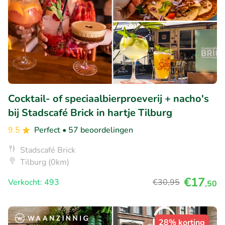
Cocktail- of speciaalbierproeverij + nacho's
bij Stadscafé Brick in hartje Tilburg
9.5
Perfect
• 57 beoordelingen
Stadscafé Brick
Tilburg (0km)
€17
Verkocht: 493
€30
,95
,50
28% korting