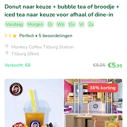
Donut naar keuze + bubble tea of broodje +
iced tea naar keuze voor afhaal of dine-in
Vandaag
Morgen
Di
Wo
Do
Vr
Za
9.9
Perfect
• 5 beoordelingen
Monkey Coffee Tilburg Station
Tilburg (0km)
€5
Verkocht: 68
€9
,05
,95
36% korting