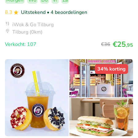
Morgen
Wo
Do
Vr
Za
8.3
Uitstekend
• 4 beoordelingen
iWok & Go Tilburg
Tilburg (0km)
€25
Verkocht: 107
€36
,95
34% korting