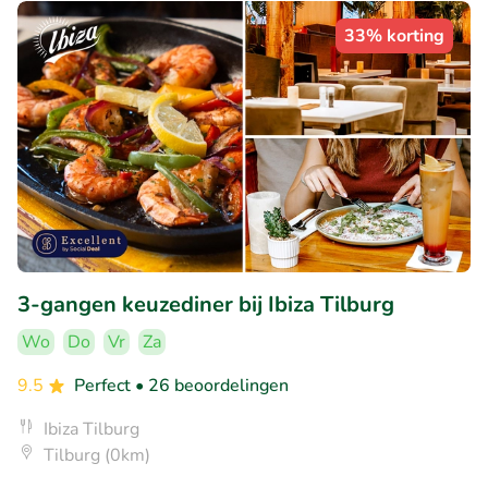
33% korting
3-gangen keuzediner bij Ibiza Tilburg
Wo
Do
Vr
Za
9.5
Perfect
• 26 beoordelingen
Ibiza Tilburg
Tilburg (0km)