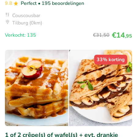
9.8
Perfect
• 195 beoordelingen
Couscousbar
Tilburg (0km)
€14
Verkocht: 135
€31
,50
,95
33% korting
1 of 2 crêpe(s) of wafel(s) + evt. drankje