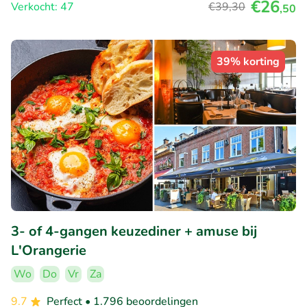
€26
Verkocht: 47
€39
,30
,50
39% korting
3- of 4-gangen keuzediner + amuse bij
L'Orangerie
Wo
Do
Vr
Za
9.7
Perfect
• 1.796 beoordelingen