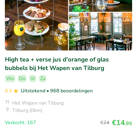
High tea + verse jus d'orange of glas
bubbels bij Het Wapen van Tilburg
Wo
Do
Vr
Za
8.5
Uitstekend
• 968 beoordelingen
Het Wapen van Tilburg
Tilburg (0km)
€14
Verkocht: 167
€24
,95