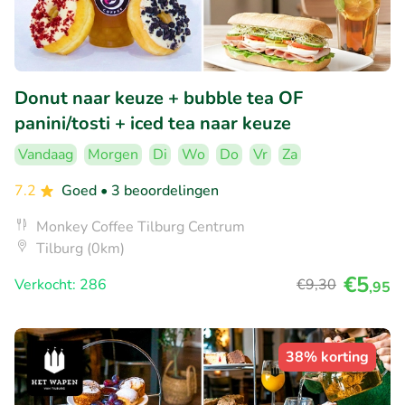
Donut naar keuze + bubble tea OF
panini/tosti + iced tea naar keuze
Vandaag
Morgen
Di
Wo
Do
Vr
Za
7.2
Goed
• 3 beoordelingen
Monkey Coffee Tilburg Centrum
Tilburg (0km)
€5
Verkocht: 286
€9
,30
,95
38% korting