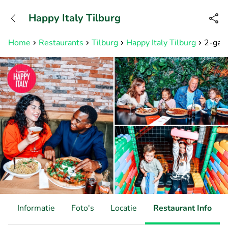
+31882050505
Happy Italy Tilburg
Bereikbaar tot 23:00 uur
Home
Restaurants
Tilburg
Happy Italy Tilburg
2-gang
d
Informatie
Foto's
Locatie
Restaurant Info