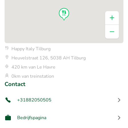
Happy Italy Tilburg
Heuvelstraat 126, 5038 AH Tilburg
420 km van Le Havre
0km van treinstation
Contact
+31882050505
Bedrijfspagina