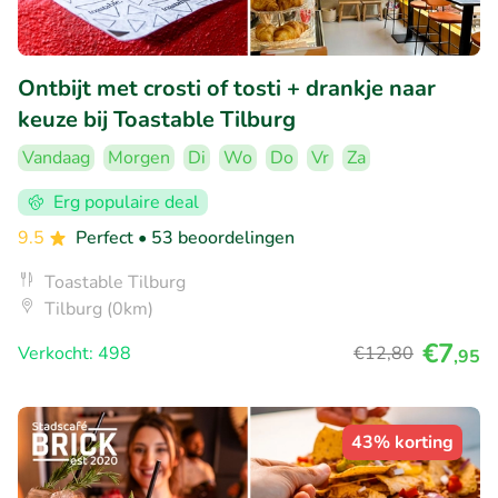
Ontbijt met crosti of tosti + drankje naar
keuze bij Toastable Tilburg
Vandaag
Morgen
Di
Wo
Do
Vr
Za
Erg populaire deal
9.5
Perfect
• 53 beoordelingen
Toastable Tilburg
Tilburg (0km)
€7
Verkocht: 498
€12
,80
,95
43% korting