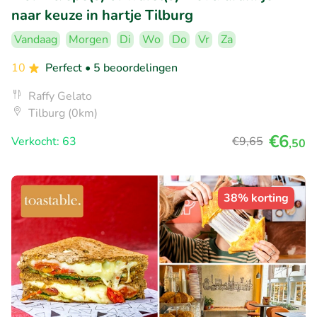
naar keuze in hartje Tilburg
Vandaag
Morgen
Di
Wo
Do
Vr
Za
10
Perfect
• 5 beoordelingen
Raffy Gelato
Tilburg (0km)
€6
Verkocht: 63
€9
,65
,50
38% korting