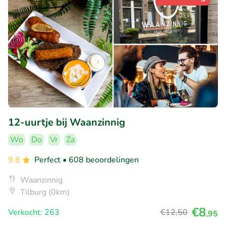
12-uurtje bij Waanzinnig
Wo
Do
Vr
Za
9.8
Perfect
• 608 beoordelingen
Waanzinnig
Tilburg (0km)
€8
Verkocht: 263
€12
,50
,95