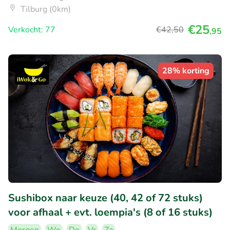
Tilburg (0km)
€25
Verkocht: 77
€42
,50
,95
28% korting
Sushibox naar keuze (40, 42 of 72 stuks)
voor afhaal + evt. loempia's (8 of 16 stuks)