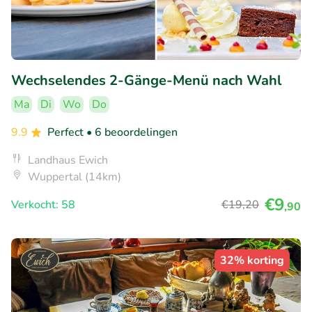
Wechselendes 2-Gänge-Menü nach Wahl
Ma
Di
Wo
Do
9.9
Perfect
• 6 beoordelingen
Landhaus Ewich
Wuppertal (14km)
€9
Verkocht: 58
€19
,20
,90
32% korting