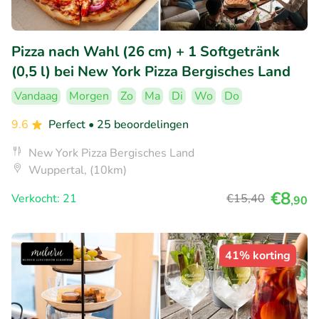
Pizza nach Wahl (26 cm) + 1 Softgetränk
(0,5 l) bei New York Pizza Bergisches Land
Vandaag
Morgen
Zo
Ma
Di
Wo
Do
9.6
Perfect
• 25 beoordelingen
New York Pizza Bergisches Land
Wuppertal, (10km)
€8
Verkocht: 21
€15
,40
,90
41% korting