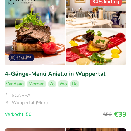
34% korting
4-Gänge-Menü Aniello in Wuppertal
Vandaag
Morgen
Zo
Wo
Do
SCARPATI
Wuppertal (9km)
€39
Verkocht: 50
€59