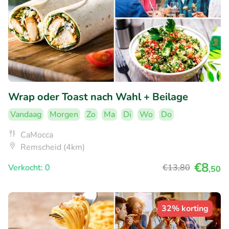
Wrap oder Toast nach Wahl + Beilage
Vandaag
Morgen
Zo
Ma
Di
Wo
Do
CaMocca
Remscheid (4km)
€8
Verkocht: 0
€13
,80
,50
32% korting