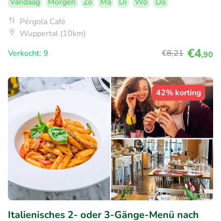
Vandaag
Morgen
Zo
Ma
Di
Wo
Do
Pérgola Café
Wuppertal (10km)
€4
Verkocht: 9
€8
,21
,90
42% korting
Italienisches 2- oder 3-Gänge-Menü nach