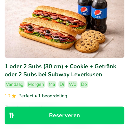
1 oder 2 Subs (30 cm) + Cookie + Getränk
oder 2 Subs bei Subway Leverkusen
Vandaag
Morgen
Ma
Di
Wo
Do
10
Perfect
• 1 beoordeling
Subway Leverkusen
Leverkusen (17km)
Reserveren
Ontdek
Zoeken
Boekingen
Menu
€9
Verkocht: 5
€14
,75
,90