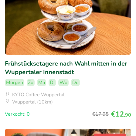
Frühstücksetagere nach Wahl mitten in der
Wuppertaler Innenstadt
Morgen
Zo
Ma
Di
Wo
Do
KYTO Coffee Wuppertal
Wuppertal (10km)
€12
Verkocht: 0
€17
,95
,90