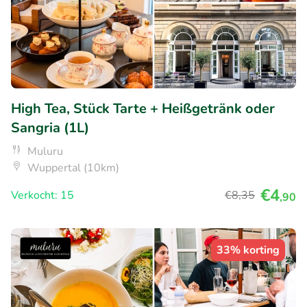
High Tea, Stück Tarte + Heißgetränk oder
Sangria (1L)
Muluru
Wuppertal (10km)
€4
Verkocht: 15
€8
,35
,90
33% korting