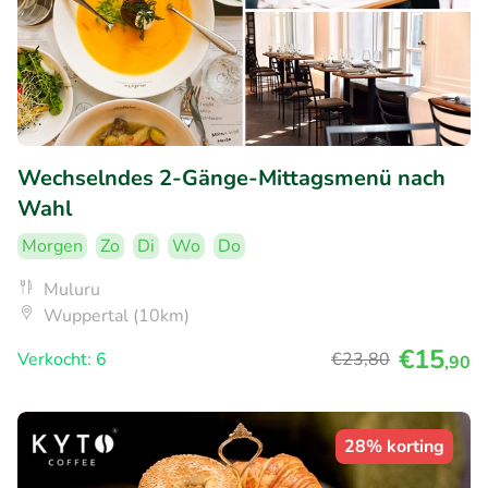
Wechselndes 2-Gänge-Mittagsmenü nach
Wahl
Morgen
Zo
Di
Wo
Do
Muluru
Wuppertal (10km)
€15
Verkocht: 6
€23
,80
,90
28% korting