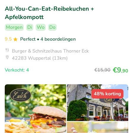
All-You-Can-Eat-Reibekuchen +
Apfelkompott
Morgen
Di
Wo
Do
9.5
Perfect
• 4 beoordelingen
Burger & Schnitzelhaus Thorner Eck
42283 Wuppertal (13km)
€9
Verkocht: 4
€15
,90
,90
48% korting