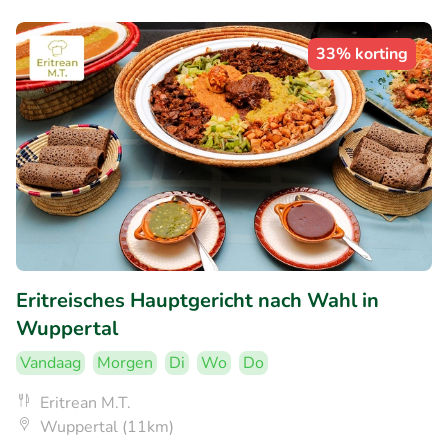
33% korting
Eritreisches Hauptgericht nach Wahl in
Wuppertal
Vandaag
Morgen
Di
Wo
Do
Eritrean M.T.
Wuppertal (11km)