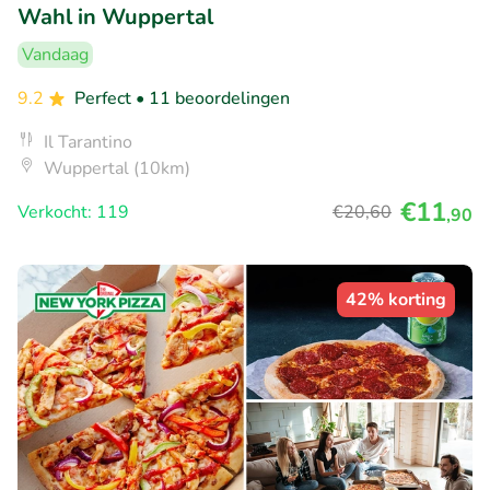
Wahl in Wuppertal
Vandaag
9.2
Perfect
• 11 beoordelingen
Il Tarantino
Wuppertal (10km)
€11
Verkocht: 119
€20
,60
,90
42% korting