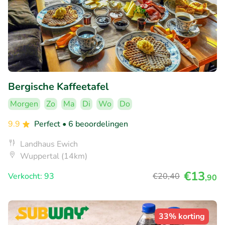
Bergische Kaffeetafel
Morgen
Zo
Ma
Di
Wo
Do
9.9
Perfect
• 6 beoordelingen
Landhaus Ewich
Wuppertal (14km)
€13
Verkocht: 93
€20
,40
,90
33% korting