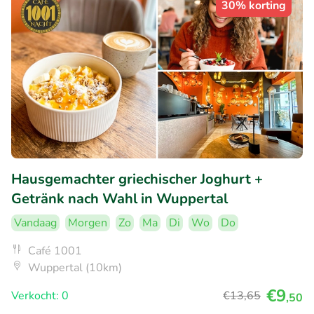
30% korting
Hausgemachter griechischer Joghurt +
Getränk nach Wahl in Wuppertal
Vandaag
Morgen
Zo
Ma
Di
Wo
Do
Café 1001
Wuppertal (10km)
€9
Verkocht: 0
€13
,65
,50