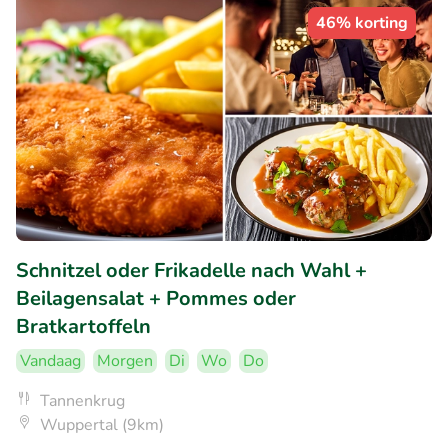
46% korting
Schnitzel oder Frikadelle nach Wahl +
Beilagensalat + Pommes oder
Bratkartoffeln
Vandaag
Morgen
Di
Wo
Do
Tannenkrug
Wuppertal (9km)