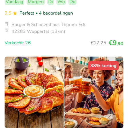
Vandaag
Morgen
Di
Wo
Do
9.5
Perfect
• 4 beoordelingen
Burger & Schnitzelhaus Thorner Eck
42283 Wuppertal (13km)
€9
Verkocht: 26
€17
,25
,90
38% korting