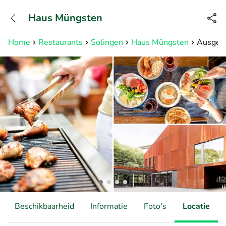
+31882050505
Haus Müngsten
Bereikbaar tot 23:00 uur
Home
Restaurants
Solingen
Haus Müngsten
Ausgebr
Beschikbaarheid
Informatie
Foto's
Locatie