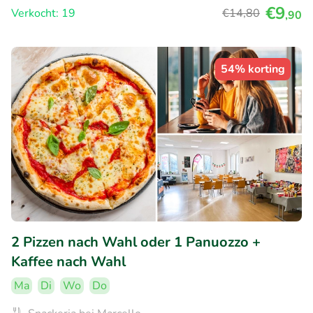
€9
Verkocht: 19
€14
,80
,90
54% korting
2 Pizzen nach Wahl oder 1 Panuozzo +
Kaffee nach Wahl
Ma
Di
Wo
Do