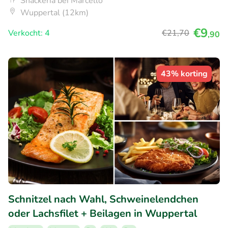
Snackeria bei Marcello
Wuppertal (12km)
€9
Verkocht: 4
€21
,70
,90
43% korting
Schnitzel nach Wahl, Schweinelendchen
oder Lachsfilet + Beilagen in Wuppertal