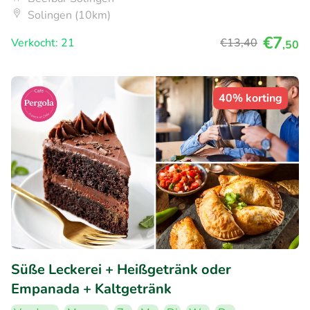
Solingen (10km)
€7
Verkocht: 21
€13
,40
,50
40% korting
Süße Leckerei + Heißgetränk oder
Empanada + Kaltgetränk