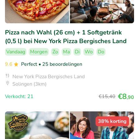
Pizza nach Wahl (26 cm) + 1 Softgetränk
(0,5 l) bei New York Pizza Bergisches Land
Vandaag
Morgen
Zo
Ma
Di
Wo
Do
9.6
Perfect
• 25 beoordelingen
New York Pizza Bergisches Land
Solingen (3km)
€8
Verkocht: 21
€15
,40
,90
38% korting