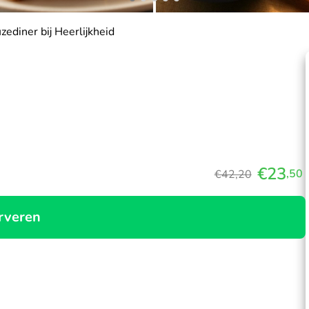
ediner bij Heerlijkheid
€23
,50
€42,20
rveren