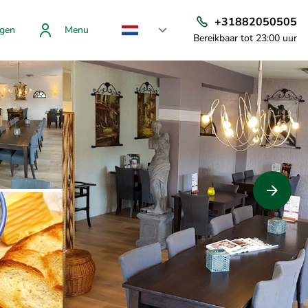
+31882050505
gen
Menu
Bereikbaar tot 23:00 uur