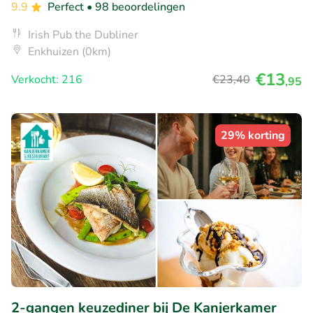
9.9
Perfect
• 98 beoordelingen
Irish Pub the Dubliner
Enkhuizen (0km)
€13
Verkocht: 216
€23
,40
,95
29% korting
2-gangen keuzediner bij De Kanjerkamer