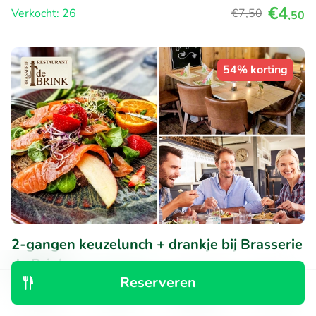
€4
Verkocht: 26
€7
,50
,50
54% korting
2-gangen keuzelunch + drankje bij Brasserie
de Brink
Reserveren
Zo
Ontdek
Zoeken
Boekingen
Menu