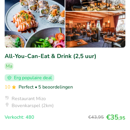
All-You-Can-Eat & Drink (2,5 uur)
Ma
Erg populaire deal
10
Perfect
• 5 beoordelingen
Restaurant Mizo
Bovenkarspel (2km)
€35
Verkocht: 480
€43
,95
,95