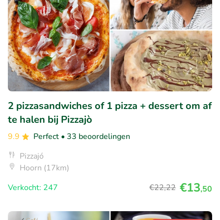
2 pizzasandwiches of 1 pizza + dessert om af
te halen bij Pizzajò
9.9
Perfect
• 33 beoordelingen
Pizzajó
Hoorn (17km)
€13
Verkocht: 247
€22
,22
,50