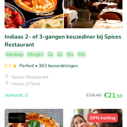
Indiaas 2- of 3-gangen keuzediner bij Spices
Restaurant
Vandaag
Morgen
Za
Zo
Ma
Wo
9.9
Perfect
• 363 beoordelingen
Spices Restaurant
Hoorn (17km)
€21
Verkocht: 0
€29
,45
,50
39% korting