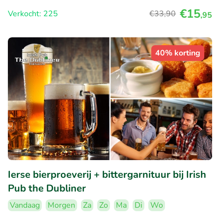
€15
Verkocht: 225
€33
,90
,95
40% korting
Ierse bierproeverij + bittergarnituur bij Irish
Pub the Dubliner
Vandaag
Morgen
Za
Zo
Ma
Di
Wo