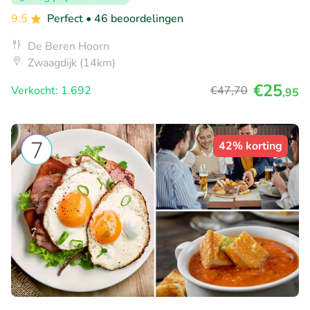
9.5
Perfect
• 46 beoordelingen
De Beren Hoorn
Zwaagdijk (14km)
€25
Verkocht: 1.692
€47
,70
,95
42% korting