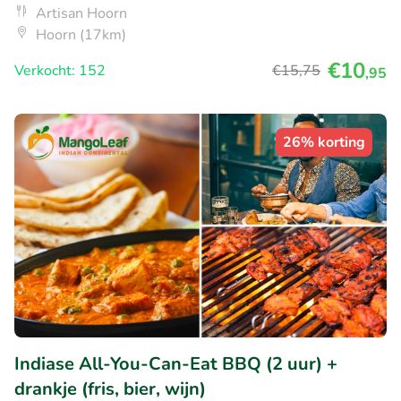
Artisan Hoorn
Hoorn (17km)
€10
Verkocht: 152
€15
,75
,95
26% korting
Indiase All-You-Can-Eat BBQ (2 uur) +
drankje (fris, bier, wijn)