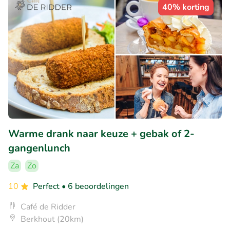
40% korting
Warme drank naar keuze + gebak of 2-
gangenlunch
Za
Zo
10
Perfect
• 6 beoordelingen
Café de Ridder
Berkhout (20km)