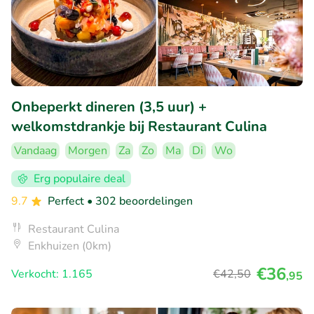
Onbeperkt dineren (3,5 uur) +
welkomstdrankje bij Restaurant Culina
Vandaag
Morgen
Za
Zo
Ma
Di
Wo
Erg populaire deal
9.7
Perfect
• 302 beoordelingen
Restaurant Culina
Enkhuizen (0km)
€36
Verkocht: 1.165
€42
,50
,95