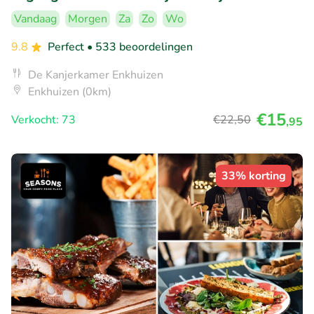
Vandaag
Morgen
Za
Zo
Wo
9.8
Perfect
• 533 beoordelingen
De Kanjerkamer Enkhuizen
Enkhuizen (0km)
€15
Verkocht: 73
€22
,50
,95
33% korting