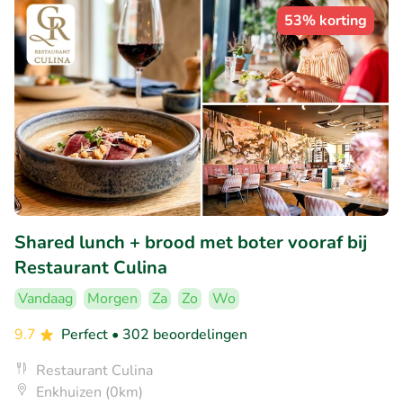
53% korting
Shared lunch + brood met boter vooraf bij
Restaurant Culina
Vandaag
Morgen
Za
Zo
Wo
9.7
Perfect
• 302 beoordelingen
Restaurant Culina
Enkhuizen (0km)