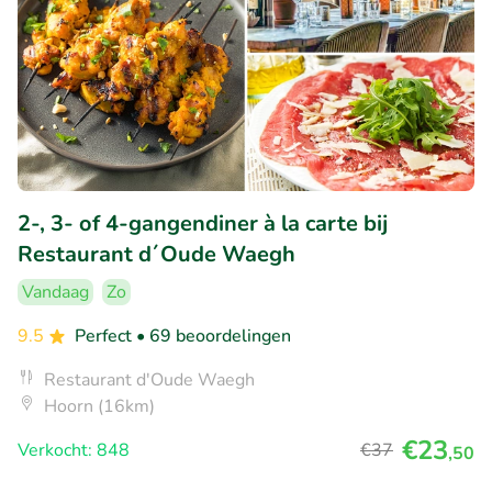
2-, 3- of 4-gangendiner à la carte bij
Restaurant d´Oude Waegh
Vandaag
Zo
9.5
Perfect
• 69 beoordelingen
Restaurant d'Oude Waegh
Hoorn (16km)
€23
Verkocht: 848
€37
,50