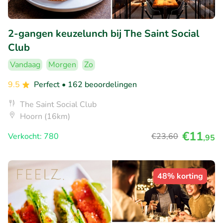
2-gangen keuzelunch bij The Saint Social
Club
Vandaag
Morgen
Zo
9.5
Perfect
• 162 beoordelingen
The Saint Social Club
Hoorn (16km)
€11
Verkocht: 780
€23
,60
,95
48% korting