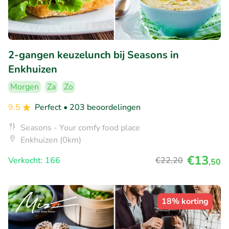
2-gangen keuzelunch bij Seasons in
Enkhuizen
Morgen
Za
Zo
9.5
Perfect
• 203 beoordelingen
Seasons - Your comfy food place
Enkhuizen (0km)
€13
Verkocht: 166
€22
,20
,50
18% korting