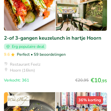
2-of 3-gangen keuzelunch in hartje Hoorn
Erg populaire deal
9.6
Perfect
• 59 beoordelingen
Restaurant Feelz
Hoorn (16km)
€10
Verkocht: 361
€20
,95
,95
36% korting