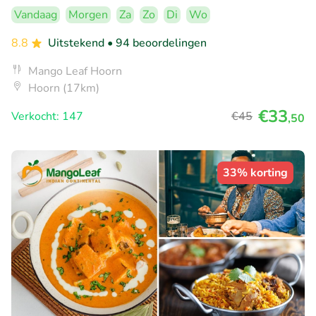
Vandaag
Morgen
Za
Zo
Di
Wo
8.8
Uitstekend
• 94 beoordelingen
Mango Leaf Hoorn
Hoorn (17km)
€33
Verkocht: 147
€45
,50
33% korting