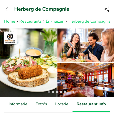
+31882050505
Herberg de Compagnie
Bereikbaar tot 23:00 uur
Home
Restaurants
Enkhuizen
Herberg de Compagnie
d
Informatie
Foto's
Locatie
Restaurant Info