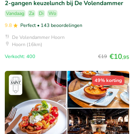
2-gangen keuzelunch bij De Volendammer
Vandaag
Za
Di
Wo
9.8
Perfect
• 143 beoordelingen
De Volendammer Hoorn
Hoorn (16km)
€10
Verkocht: 400
€19
,95
49% korting