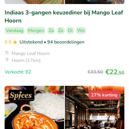
Indiaas 3-gangen keuzediner bij Mango Leaf
Hoorn
Vandaag
Morgen
Za
Zo
Di
Wo
8.8
Uitstekend
• 94 beoordelingen
Mango Leaf Hoorn
Hoorn (17km)
€22
Verkocht: 92
€33
,50
,50
27% korting