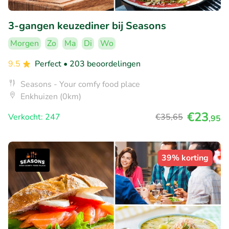
3-gangen keuzediner bij Seasons
Morgen
Zo
Ma
Di
Wo
9.5
Perfect
• 203 beoordelingen
Seasons - Your comfy food place
Enkhuizen (0km)
€23
Verkocht: 247
€35
,65
,95
39% korting