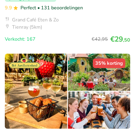
9.9
Perfect
• 131 beoordelingen
Grand Café Eten & Zo
Tienray (5km)
€29
Verkocht: 167
€42
,95
,50
35% korting