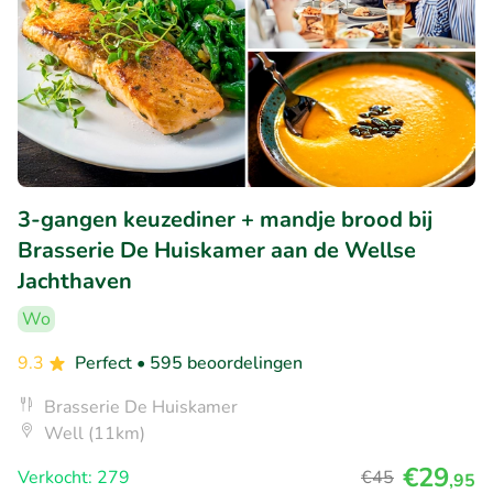
3-gangen keuzediner + mandje brood bij
Brasserie De Huiskamer aan de Wellse
Jachthaven
Wo
9.3
Perfect
• 595 beoordelingen
Brasserie De Huiskamer
Well (11km)
€29
Verkocht: 279
€45
,95