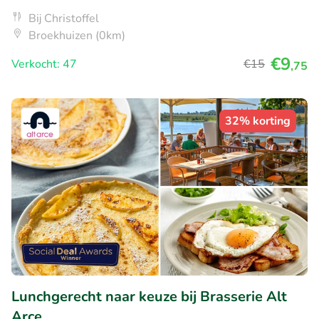
Bij Christoffel
Broekhuizen (0km)
€9
Verkocht: 47
€15
,75
32% korting
Lunchgerecht naar keuze bij Brasserie Alt
Arce