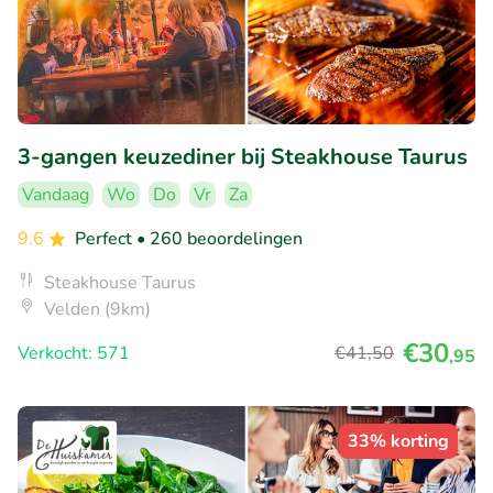
3-gangen keuzediner bij Steakhouse Taurus
Vandaag
Wo
Do
Vr
Za
9.6
Perfect
• 260 beoordelingen
Steakhouse Taurus
Velden (9km)
€30
Verkocht: 571
€41
,50
,95
33% korting