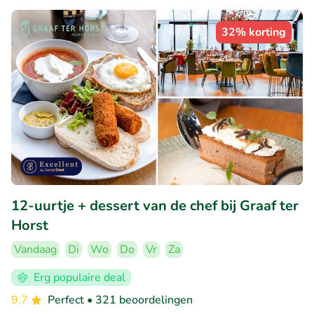
32% korting
12-uurtje + dessert van de chef bij Graaf ter
Horst
Vandaag
Di
Wo
Do
Vr
Za
Erg populaire deal
9.7
Perfect
• 321 beoordelingen