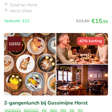
Graaf ter Horst
Horst (7km)
€15
Verkocht: 322
€23
,50
,95
40% korting
2-gangenlunch bij Gossimijne Horst
Vandaag
Morgen
Di
Wo
Do
Vr
Za