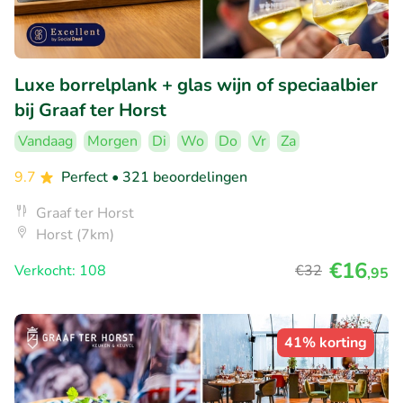
Luxe borrelplank + glas wijn of speciaalbier
bij Graaf ter Horst
Vandaag
Morgen
Di
Wo
Do
Vr
Za
9.7
Perfect
• 321 beoordelingen
Graaf ter Horst
Horst (7km)
€16
Verkocht: 108
€32
,95
41% korting