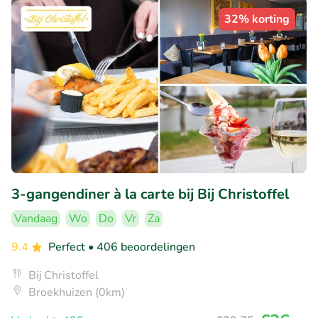
32% korting
3-gangendiner à la carte bij Bij Christoffel
Vandaag
Wo
Do
Vr
Za
9.4
Perfect
• 406 beoordelingen
Bij Christoffel
Broekhuizen (0km)