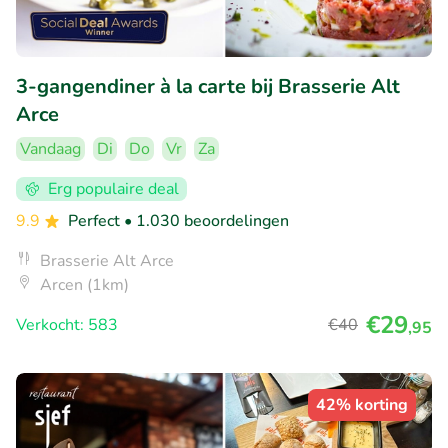
3-gangendiner à la carte bij Brasserie Alt
Arce
Vandaag
Di
Do
Vr
Za
Erg populaire deal
9.9
Perfect
• 1.030 beoordelingen
Brasserie Alt Arce
Arcen (1km)
€29
Verkocht: 583
€40
,95
42% korting