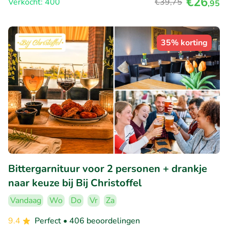
€26
Verkocht: 400
€39
,75
,95
35% korting
Bittergarnituur voor 2 personen + drankje
naar keuze bij Bij Christoffel
Vandaag
Wo
Do
Vr
Za
9.4
Perfect
• 406 beoordelingen