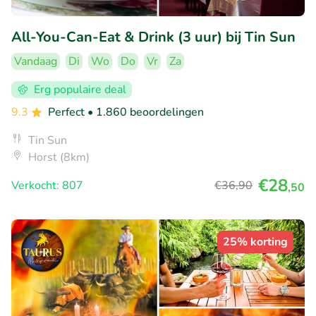
All-You-Can-Eat & Drink (3 uur) bij Tin Sun
Vandaag
Di
Wo
Do
Vr
Za
Erg populaire deal
9.3
Perfect
• 1.860 beoordelingen
Tin Sun
Horst (8km)
€28
Verkocht: 807
€36
,90
,50
25% korting