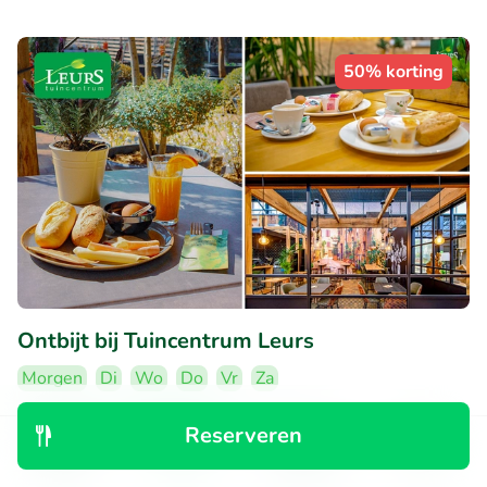
50% korting
Ontbijt bij Tuincentrum Leurs
Morgen
Di
Wo
Do
Vr
Za
Erg populaire deal
Reserveren
9.2
Perfect
• 937 beoordelingen
Ontdek
Zoeken
Boekingen
Menu