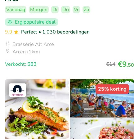
Vandaag
Morgen
Di
Do
Vr
Za
Erg populaire deal
9.9
Perfect
• 1.030 beoordelingen
Brasserie Alt Arce
Arcen (1km)
€9
Verkocht: 583
€14
,50
25% korting