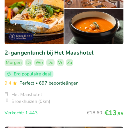
2-gangenlunch bij Het Maashotel
Morgen
Di
Wo
Do
Vr
Za
Erg populaire deal
9.4
Perfect
• 697 beoordelingen
Het Maashotel
Broekhuizen (0km)
€13
Verkocht: 1.443
€18
,60
,95