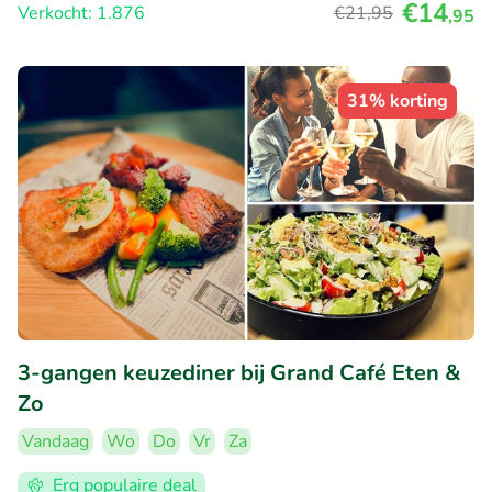
€14
Verkocht: 1.876
€21
,95
,95
31% korting
3-gangen keuzediner bij Grand Café Eten &
Zo
Vandaag
Wo
Do
Vr
Za
Erg populaire deal