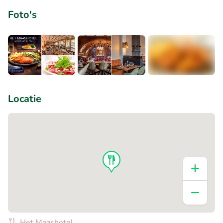
Foto's
+4
Locatie
Het Maashotel