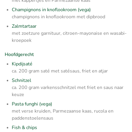
met kappertjes en Parmezaanse kaas
Champignons in knoflookroom (vega)
champignons in knoflookroom met dipbrood
Zalmtartaar
met zoetzure garnituur, citroen-mayonaise en wasabi-
kroepoek
Hoofdgerecht
Kipdijsaté
ca. 200 gram saté met satésaus, friet en atjar
Schnitzel
ca. 200 gram varkensschnitzel met friet en saus naar
keuze
Pasta funghi (vega)
met verse kruiden, Parmezaanse kaas, rucola en
paddenstoelensaus
Fish & chips