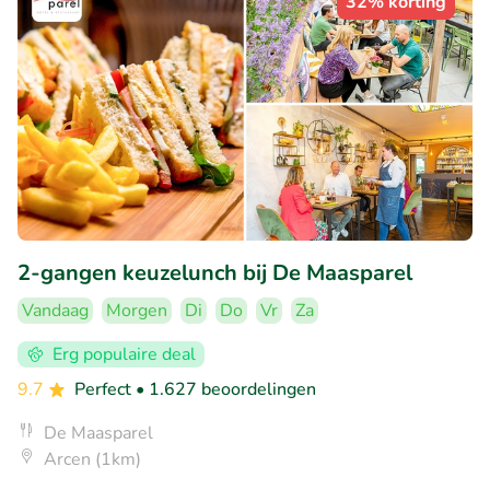
32% korting
2-gangen keuzelunch bij De Maasparel
Vandaag
Morgen
Di
Do
Vr
Za
Erg populaire deal
9.7
Perfect
• 1.627 beoordelingen
De Maasparel
Arcen (1km)