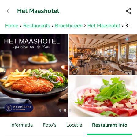
+31882050505
Het Maashotel
Bereikbaar tot 23:00 uur
Home
Restaurants
Broekhuizen
Het Maashotel
3-gan
d
Informatie
Foto's
Locatie
Restaurant Info