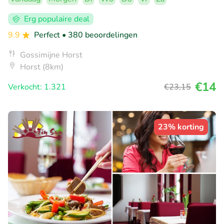
Erg populaire deal
9.9
Perfect
• 380 beoordelingen
Gossimijne Horst
Horst (8km)
€14
Verkocht: 1.321
€23
,15
23% korting