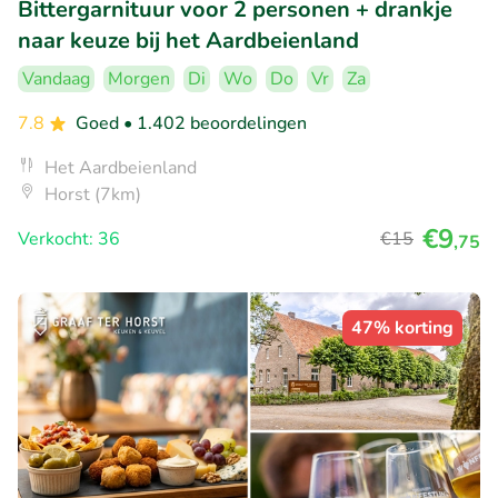
Bittergarnituur voor 2 personen + drankje
naar keuze bij het Aardbeienland
Vandaag
Morgen
Di
Wo
Do
Vr
Za
7.8
Goed
• 1.402 beoordelingen
Het Aardbeienland
Horst (7km)
€9
Verkocht: 36
€15
,75
47% korting