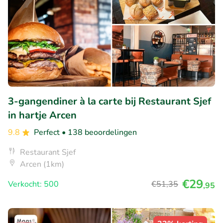
3-gangendiner à la carte bij Restaurant Sjef
in hartje Arcen
9.8
Perfect
• 138 beoordelingen
Restaurant Sjef
Arcen (1km)
€29
Verkocht: 500
€51
,35
,95