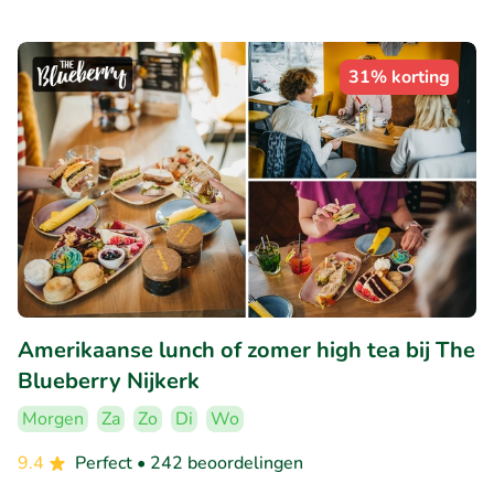
31% korting
Amerikaanse lunch of zomer high tea bij The
Blueberry Nijkerk
Morgen
Za
Zo
Di
Wo
9.4
Perfect
• 242 beoordelingen