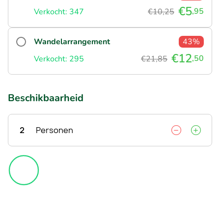
€5
,95
Verkocht: 347
€10,25
Wandelarrangement
43%
€12
,50
Verkocht: 295
€21,85
Beschikbaarheid
2
Personen