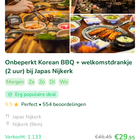
Onbeperkt Korean BBQ + welkomstdrankje
(2 uur) bij Japas Nijkerk
Morgen
Za
Zo
Di
Wo
Erg populaire deal
9.5
Perfect
• 554 beoordelingen
Japas Nijkerk
Nijkerk (9km)
€29
Verkocht: 1.133
€45
,45
,95