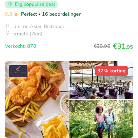
Erg populaire deal
9.8
Perfect
• 16 beoordelingen
Lili Lou Asian Bistrobar
Ermelo (7km)
€31
Verkocht: 870
€39
,95
,95
37% korting