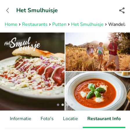
+31882050505
Het Smulhuisje
Bereikbaar tot 23:00 uur
Home
Restaurants
Putten
Het Smulhuisje
Wandelarr
d
Informatie
Foto's
Locatie
Restaurant Info