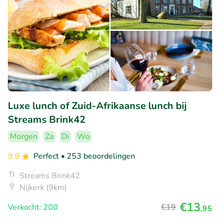
Luxe lunch of Zuid-Afrikaanse lunch bij
Streams Brink42
Morgen
Za
Di
Wo
9.9
Perfect
• 253 beoordelingen
Streams Brink42
Nijkerk (9km)
€13
Verkocht: 200
€19
,95