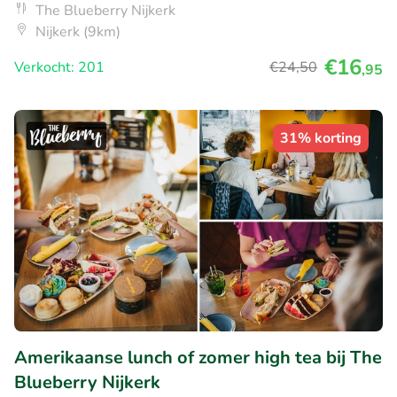
The Blueberry Nijkerk
Nijkerk (9km)
€16
Verkocht: 201
€24
,50
,95
31% korting
Amerikaanse lunch of zomer high tea bij The
Blueberry Nijkerk