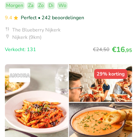
Morgen
Za
Zo
Di
Wo
9.4
Perfect
• 242 beoordelingen
The Blueberry Nijkerk
Nijkerk (9km)
€16
Verkocht: 131
€24
,50
,95
29% korting