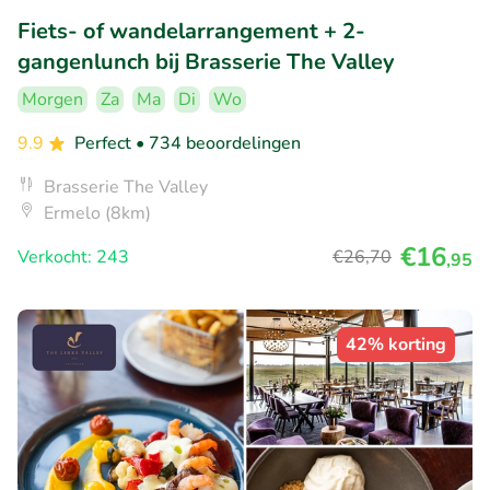
Fiets- of wandelarrangement + 2-
gangenlunch bij Brasserie The Valley
Morgen
Za
Ma
Di
Wo
9.9
Perfect
• 734 beoordelingen
Brasserie The Valley
Ermelo (8km)
€16
Verkocht: 243
€26
,70
,95
42% korting