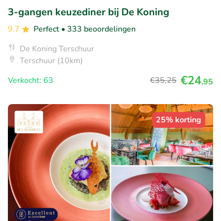
3-gangen keuzediner bij De Koning
9.7
Perfect
• 333 beoordelingen
De Koning Terschuur
Terschuur (10km)
€24
Verkocht: 63
€35
,25
,95
25% korting