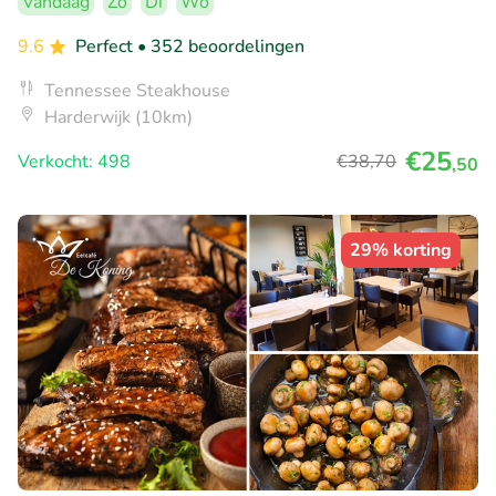
Vandaag
Zo
Di
Wo
9.6
Perfect
• 352 beoordelingen
Tennessee Steakhouse
Harderwijk (10km)
€25
Verkocht: 498
€38
,70
,50
29% korting