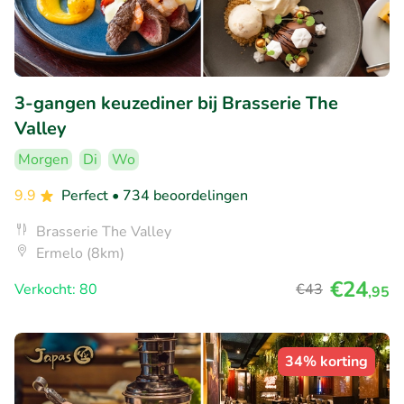
3-gangen keuzediner bij Brasserie The
Valley
Morgen
Di
Wo
9.9
Perfect
• 734 beoordelingen
Brasserie The Valley
Ermelo (8km)
€24
Verkocht: 80
€43
,95
34% korting