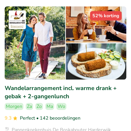
52% korting
Wandelarrangement incl. warme drank +
gebak + 2-gangenlunch
Morgen
Za
Zo
Ma
Wo
9.3
Perfect
• 142 beoordelingen
Pannenkoekenhuis De Boskabouter Harderwijk