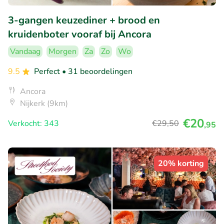
3-gangen keuzediner + brood en
kruidenboter vooraf bij Ancora
Vandaag
Morgen
Za
Zo
Wo
9.5
Perfect
• 31 beoordelingen
Ancora
Nijkerk (9km)
€20
Verkocht: 343
€29
,50
,95
20% korting