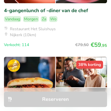
4-gangenlunch of -diner van de chef
Vandaag
Morgen
Za
Wo
Restaurant Het Sluishuys
Nijkerk (10km)
€59
Verkocht: 114
€79
,50
,95
38% korting
Reserveren
Ontdek
Zoeken
Boekingen
Menu