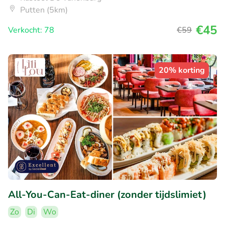
Putten (5km)
€45
Verkocht: 78
€59
20% korting
All-You-Can-Eat-diner (zonder tijdslimiet)
Zo
Di
Wo