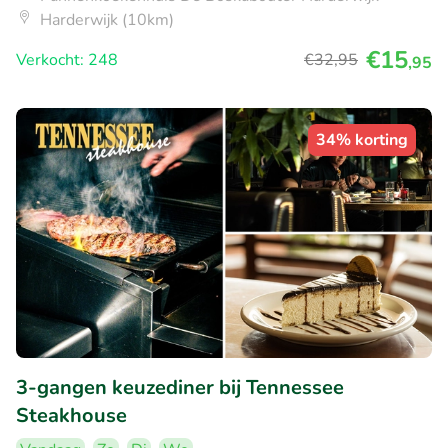
Harderwijk (10km)
€15
Verkocht: 248
€32
,95
,95
34% korting
3-gangen keuzediner bij Tennessee
Steakhouse