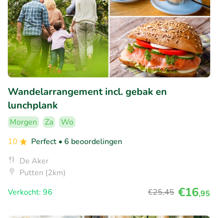
Wandelarrangement incl. gebak en
lunchplank
Morgen
Za
Wo
10
Perfect
• 6 beoordelingen
De Aker
Putten (2km)
€16
Verkocht: 96
€25
,45
,95