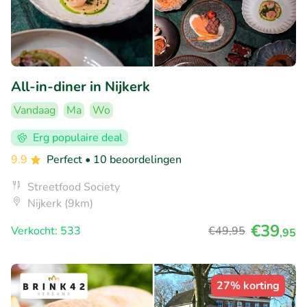
All-in-diner in Nijkerk
Vandaag
Ma
Wo
Erg populaire deal
9.9
Perfect
• 10 beoordelingen
Streetfood Society
Nijkerk (9km)
€39
Verkocht: 533
€49
,95
,95
27% korting