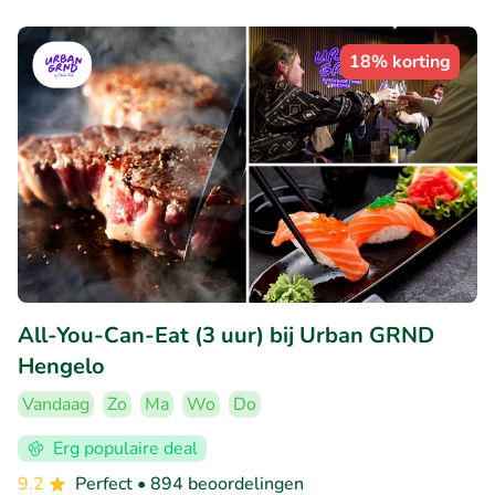
18% korting
All-You-Can-Eat (3 uur) bij Urban GRND
Hengelo
Vandaag
Zo
Ma
Wo
Do
Erg populaire deal
9.2
Perfect
• 894 beoordelingen