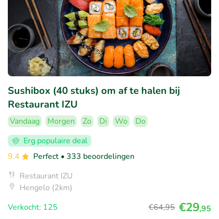
Sushibox (40 stuks) om af te halen bij
Restaurant IZU
Vandaag
Morgen
Zo
Di
Wo
Do
Erg populaire deal
9.4
Perfect
• 333 beoordelingen
Restaurant IZU
Hengelo (2km)
€29
Verkocht: 125
€64
,95
,95