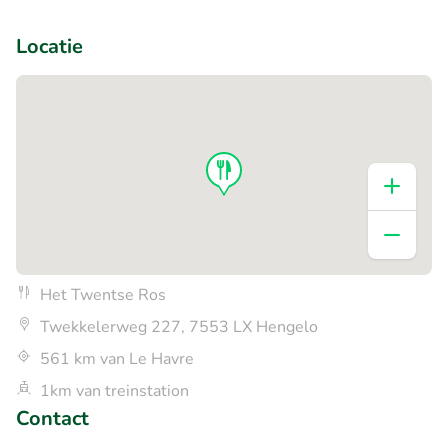
+1
Locatie
Het Twentse Ros
Twekkelerweg 227, 7553 LX Hengelo
561 km van Le Havre
1km van treinstation
Contact