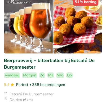
51% korting
Bierproeverij + bitterballen bij Eetcafé De
Burgemeester
Vandaag
Morgen
Zo
Ma
Wo
Do
9.4
Perfect
• 338 beoordelingen
Eetcafé De Burgemeester
Delden (6km)