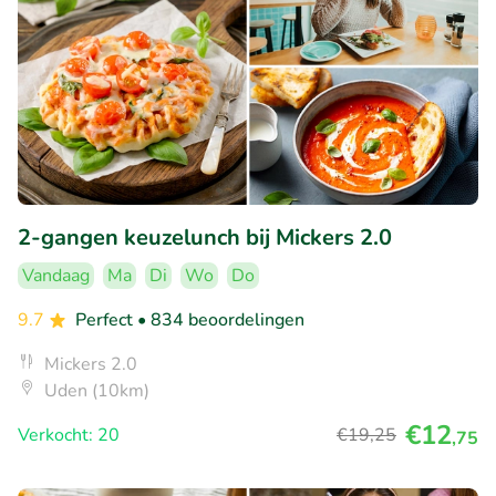
2-gangen keuzelunch bij Mickers 2.0
Vandaag
Ma
Di
Wo
Do
9.7
Perfect
• 834 beoordelingen
Mickers 2.0
Uden (10km)
€12
Verkocht: 20
€19
,25
,75