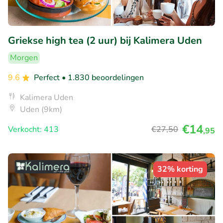
Griekse high tea (2 uur) bij Kalimera Uden
Morgen
9.6
Perfect
• 1.830 beoordelingen
Kalimera Uden
Uden (9km)
€14
Verkocht: 413
€27
,50
,95
32% korting