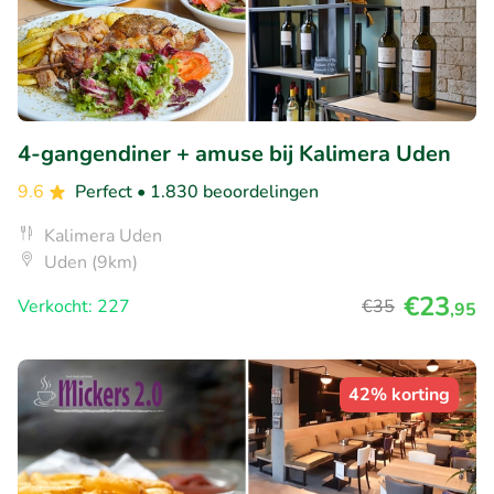
4-gangendiner + amuse bij Kalimera Uden
9.6
Perfect
• 1.830 beoordelingen
Kalimera Uden
Uden (9km)
€23
Verkocht: 227
€35
,95
42% korting