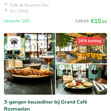
Café de Buurman Oss
Oss (7km)
€15
Verkocht: 160
€28
,50
,95
26% korting
3-gangen keuzediner bij Grand Café
Rosmaelen