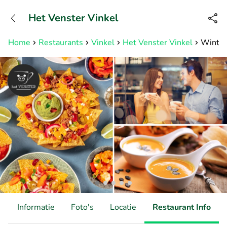
+31882050505
Het Venster Vinkel
Bereikbaar tot 23:00 uur
Home
Restaurants
Vinkel
Het Venster Vinkel
Winter
d
Informatie
Foto's
Locatie
Restaurant Info