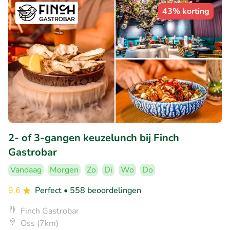
43% korting
2- of 3-gangen keuzelunch bij Finch
Gastrobar
Vandaag
Morgen
Zo
Di
Wo
Do
9.6
Perfect
• 558 beoordelingen
Finch Gastrobar
Oss (7km)