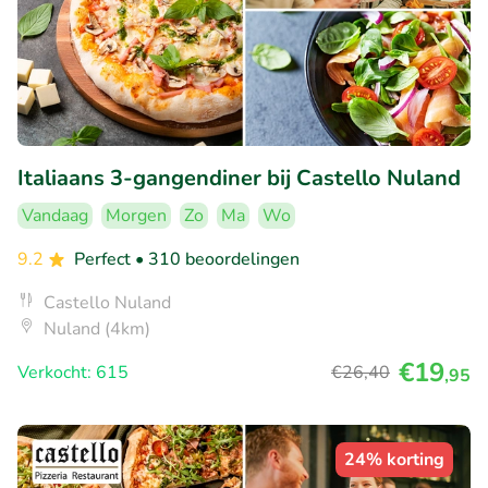
Italiaans 3-gangendiner bij Castello Nuland
Vandaag
Morgen
Zo
Ma
Wo
9.2
Perfect
• 310 beoordelingen
Castello Nuland
Nuland (4km)
€19
Verkocht: 615
€26
,40
,95
24% korting