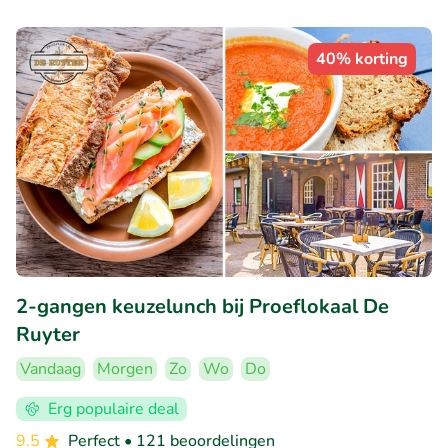
40% korting
2-gangen keuzelunch bij Proeflokaal De
Ruyter
Vandaag
Morgen
Zo
Wo
Do
Erg populaire deal
9.5
Perfect
• 121 beoordelingen