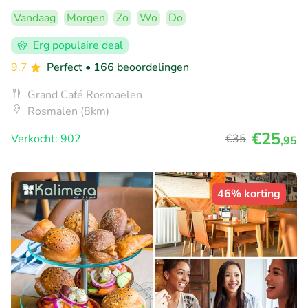
Vandaag
Morgen
Zo
Wo
Do
Erg populaire deal
9.7
Perfect
• 166 beoordelingen
Grand Café Rosmaelen
Rosmalen (8km)
€25
Verkocht: 902
€35
,95
46% korting