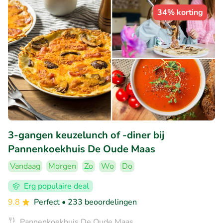
34% korting
3-gangen keuzelunch of -diner bij
Pannenkoekhuis De Oude Maas
Vandaag
Morgen
Zo
Wo
Do
Erg populaire deal
9.8
Perfect
• 233 beoordelingen
Pannenkoekhuis De Oude Maas