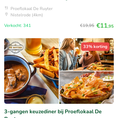
Proeflokaal De Ruyter
Nistelrode (4km)
€11
Verkocht: 341
€19
,95
,95
33% korting
3-gangen keuzediner bij Proeflokaal De