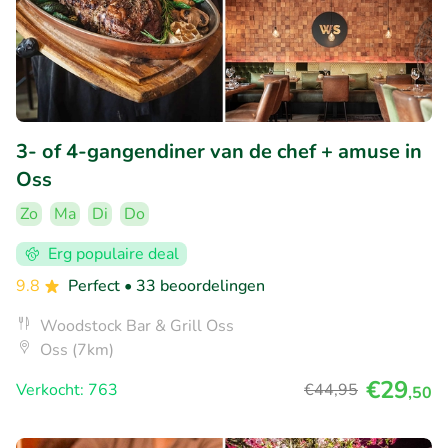
3- of 4-gangendiner van de chef + amuse in
Oss
Zo
Ma
Di
Do
Erg populaire deal
9.8
Perfect
• 33 beoordelingen
Woodstock Bar & Grill Oss
Oss (7km)
€29
Verkocht: 763
€44
,95
,50