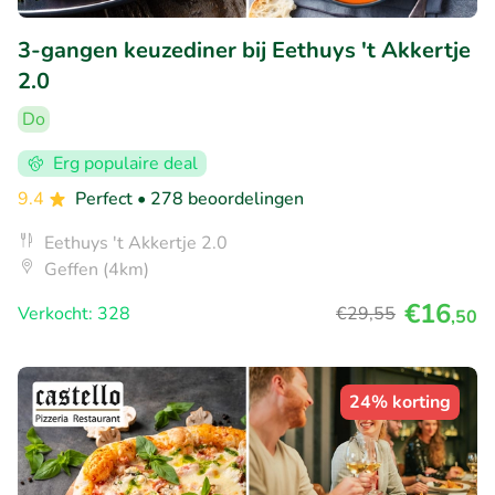
3-gangen keuzediner bij Eethuys 't Akkertje
2.0
Do
Erg populaire deal
9.4
Perfect
• 278 beoordelingen
Eethuys 't Akkertje 2.0
Geffen (4km)
€16
Verkocht: 328
€29
,55
,50
24% korting