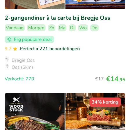
2-gangendiner à la carte bij Bregje Oss
Vandaag
Morgen
Zo
Ma
Di
Wo
Do
Erg populaire deal
9.7
Perfect
• 221 beoordelingen
Bregje Oss
Oss (6km)
€14
Verkocht: 770
€17
,95
34% korting