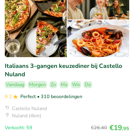
Italiaans 3-gangen keuzediner bij Castello
Nuland
Vandaag
Morgen
Zo
Ma
Wo
Do
9.2
Perfect
• 310 beoordelingen
Castello Nuland
Nuland (4km)
€19
Verkocht: 59
€26
,40
,95