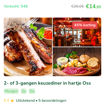
€14
Verkocht: 548
€26
,05
,95
45% korting
2- of 3-gangen keuzediner in hartje Oss
Morgen
Zo
Do
8.9
Uitstekend
• 5 beoordelingen