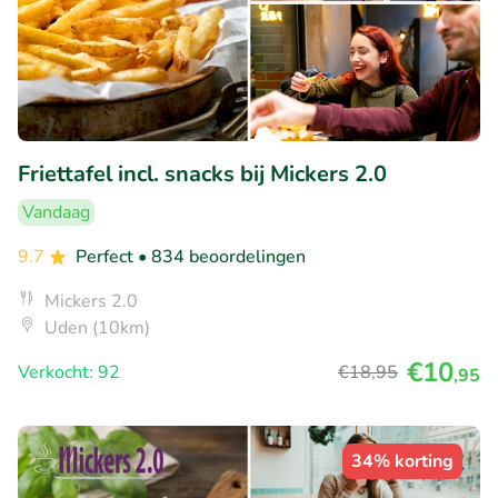
Friettafel incl. snacks bij Mickers 2.0
Vandaag
9.7
Perfect
• 834 beoordelingen
Mickers 2.0
Uden (10km)
€10
Verkocht: 92
€18
,95
,95
34% korting