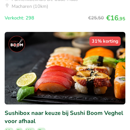
Macharen (10km)
€16
Verkocht: 298
€25
,50
,95
31% korting
Sushibox naar keuze bij Sushi Boom Veghel
voor afhaal