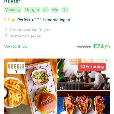
Ruyter
Vandaag
Morgen
Zo
Wo
Do
9.5
Perfect
• 121 beoordelingen
Proeflokaal De Ruyter
Nistelrode (4km)
€24
Verkocht: 53
€36
,55
,50
12% korting