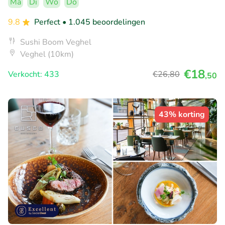
Ma
Di
Wo
Do
9.8
Perfect
• 1.045 beoordelingen
Sushi Boom Veghel
Veghel (10km)
€18
Verkocht: 433
€26
,80
,50
43% korting