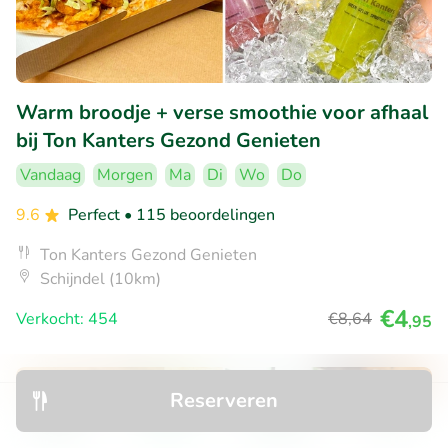
Warm broodje + verse smoothie voor afhaal
bij Ton Kanters Gezond Genieten
Vandaag
Morgen
Ma
Di
Wo
Do
9.6
Perfect
• 115 beoordelingen
Ton Kanters Gezond Genieten
Schijndel (10km)
€4
Verkocht: 454
€8
,64
,95
Reserveren
51% korting
Ontdek
Zoeken
Boekingen
Menu