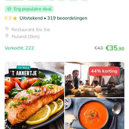
Erg populaire deal
8.9
Uitstekend
• 319 beoordelingen
Restaurant Xie Xie
Nuland (3km)
€35
Verkocht: 222
€43
,90
44% korting