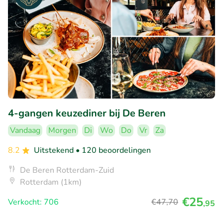
4-gangen keuzediner bij De Beren
Vandaag
Morgen
Di
Wo
Do
Vr
Za
8.2
Uitstekend
• 120 beoordelingen
De Beren Rotterdam-Zuid
Rotterdam (1km)
€25
Verkocht: 706
€47
,70
,95