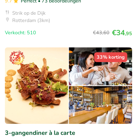
9.7
Perfect
• 73 beoordelingen
Strik op de Dijk
Rotterdam (3km)
€34
Verkocht: 510
€43
,60
,95
33% korting
3-gangendiner à la carte