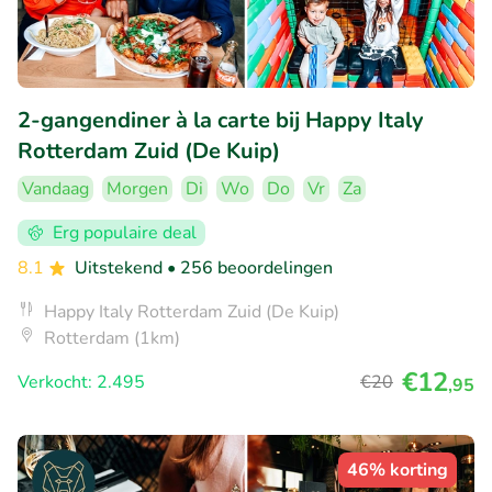
2-gangendiner à la carte bij Happy Italy
Rotterdam Zuid (De Kuip)
Vandaag
Morgen
Di
Wo
Do
Vr
Za
Erg populaire deal
8.1
Uitstekend
• 256 beoordelingen
Happy Italy Rotterdam Zuid (De Kuip)
Rotterdam (1km)
€12
Verkocht: 2.495
€20
,95
46% korting