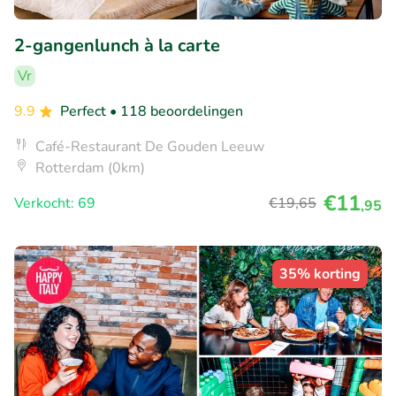
2-gangenlunch à la carte
Vr
9.9
Perfect
• 118 beoordelingen
Café-Restaurant De Gouden Leeuw
Rotterdam (0km)
€11
Verkocht: 69
€19
,65
,95
35% korting