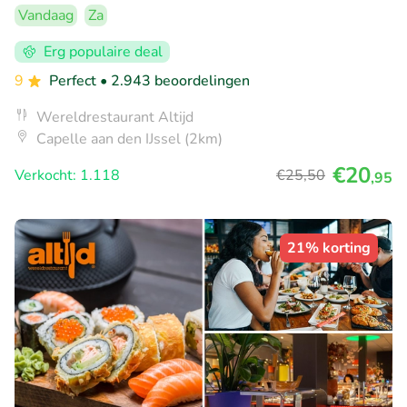
Vandaag
Za
Erg populaire deal
9
Perfect
• 2.943 beoordelingen
Wereldrestaurant Altijd
Capelle aan den IJssel (2km)
€20
Verkocht: 1.118
€25
,50
,95
21% korting