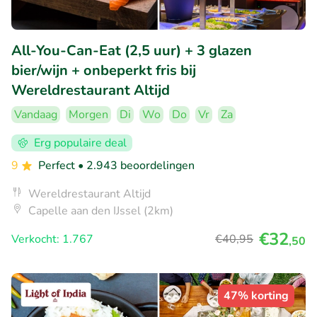
All-You-Can-Eat (2,5 uur) + 3 glazen
bier/wijn + onbeperkt fris bij
Wereldrestaurant Altijd
Vandaag
Morgen
Di
Wo
Do
Vr
Za
Erg populaire deal
9
Perfect
• 2.943 beoordelingen
Wereldrestaurant Altijd
Capelle aan den IJssel (2km)
€32
Verkocht: 1.767
€40
,95
,50
47% korting