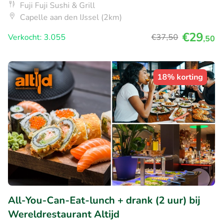
Fuji Fuji Sushi & Grill
Capelle aan den IJssel (2km)
€29
Verkocht: 3.055
€37
,50
,50
18% korting
All-You-Can-Eat-lunch + drank (2 uur) bij
Wereldrestaurant Altijd