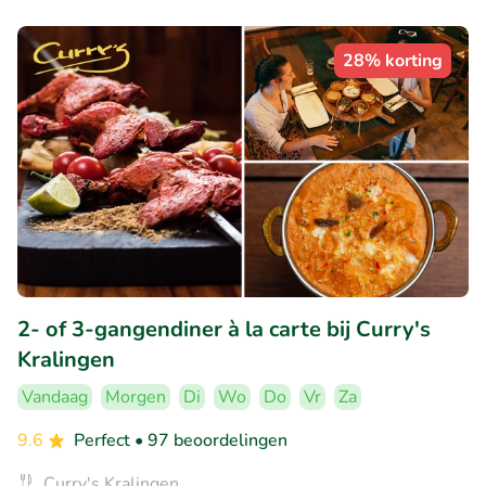
28% korting
2- of 3-gangendiner à la carte bij Curry's
Kralingen
Vandaag
Morgen
Di
Wo
Do
Vr
Za
9.6
Perfect
• 97 beoordelingen
Curry's Kralingen