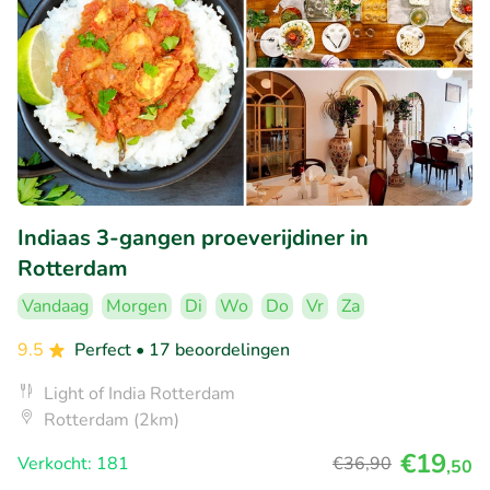
Indiaas 3-gangen proeverijdiner in
Rotterdam
Vandaag
Morgen
Di
Wo
Do
Vr
Za
9.5
Perfect
• 17 beoordelingen
Light of India Rotterdam
Rotterdam (2km)
€19
Verkocht: 181
€36
,90
,50