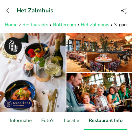
+31882050505
Het Zalmhuis
Bereikbaar tot 23:00 uur
Home
Restaurants
Rotterdam
Het Zalmhuis
3-gangen
d
Informatie
Foto's
Locatie
Restaurant Info