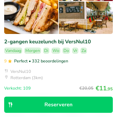
2-gangen keuzelunch bij VersNul10
Vandaag
Morgen
Di
Wo
Do
Vr
Za
9
Perfect
• 332 beoordelingen
VersNul10
Rotterdam (3km)
€11
Verkocht: 109
€20
,05
,95
Reserveren
35% korting
Ontdek
Zoeken
Boekingen
Menu