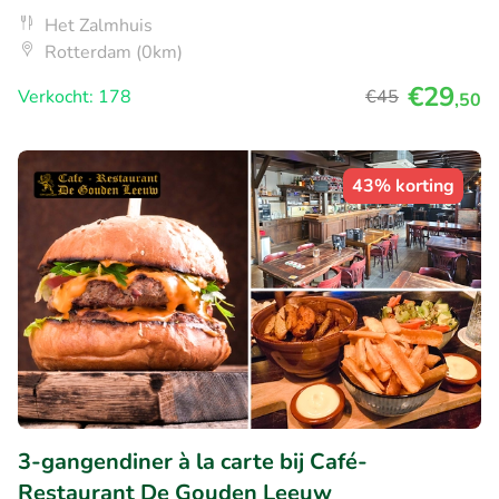
Het Zalmhuis
Rotterdam (0km)
€29
Verkocht: 178
€45
,50
43% korting
3-gangendiner à la carte bij Café-
Restaurant De Gouden Leeuw