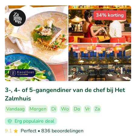
34% korting
3-, 4- of 5-gangendiner van de chef bij Het
Zalmhuis
Vandaag
Morgen
Di
Wo
Do
Vr
Za
Erg populaire deal
9.1
Perfect
• 836 beoordelingen