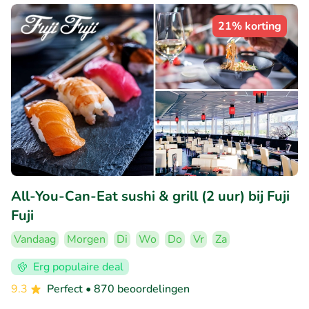
21% korting
All-You-Can-Eat sushi & grill (2 uur) bij Fuji
Fuji
Vandaag
Morgen
Di
Wo
Do
Vr
Za
Erg populaire deal
9.3
Perfect
• 870 beoordelingen