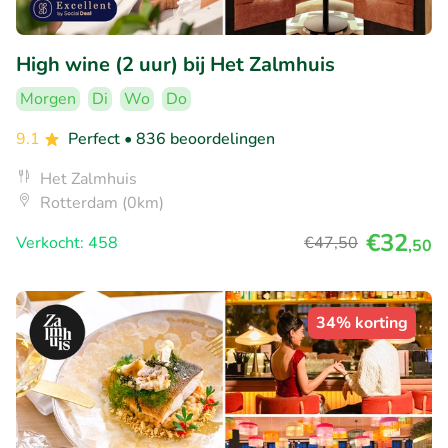
High wine (2 uur) bij Het Zalmhuis
Morgen
Di
Wo
Do
9.1
Perfect
• 836 beoordelingen
Het Zalmhuis
Rotterdam (0km)
€32
Verkocht: 458
€47
,50
,50
34% korting