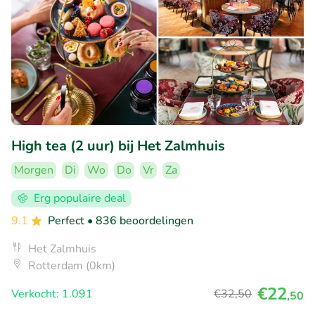
High tea (2 uur) bij Het Zalmhuis
Morgen
Di
Wo
Do
Vr
Za
Erg populaire deal
9.1
Perfect
• 836 beoordelingen
Het Zalmhuis
Rotterdam (0km)
€22
Verkocht: 1.091
€32
,50
,50