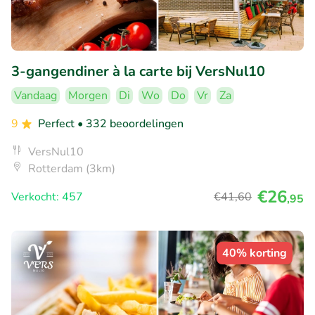
3-gangendiner à la carte bij VersNul10
Vandaag
Morgen
Di
Wo
Do
Vr
Za
9
Perfect
• 332 beoordelingen
VersNul10
Rotterdam (3km)
€26
Verkocht: 457
€41
,60
,95
40% korting