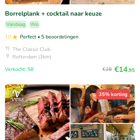
Borrelplank + cocktail naar keuze
Vandaag
Wo
10
Perfect
• 5 beoordelingen
The Classic Club
Rotterdam (3km)
€14
Verkocht: 58
€28
,95
35% korting