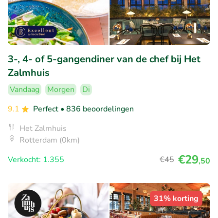
3-, 4- of 5-gangendiner van de chef bij Het
Zalmhuis
Vandaag
Morgen
Di
9.1
Perfect
• 836 beoordelingen
Het Zalmhuis
Rotterdam (0km)
€29
Verkocht: 1.355
€45
,50
31% korting