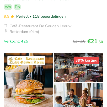
Wo
Do
9.9
Perfect
• 118 beoordelingen
Café-Restaurant De Gouden Leeuw
Rotterdam (0km)
€21
Verkocht: 425
€37
,60
,50
39% korting