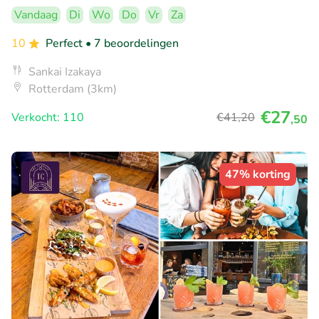
Vandaag
Di
Wo
Do
Vr
Za
10
Perfect
• 7 beoordelingen
Sankai Izakaya
Rotterdam (3km)
€27
Verkocht: 110
€41
,20
,50
47% korting