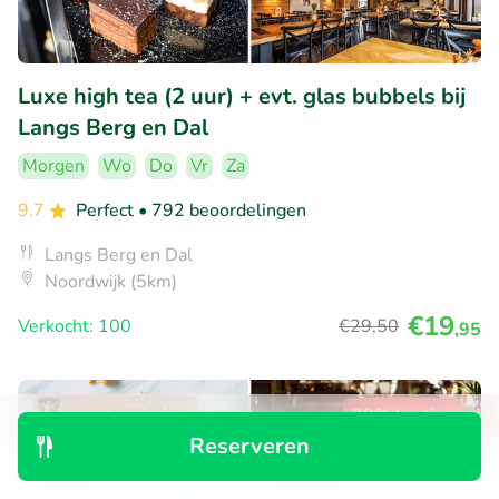
Luxe high tea (2 uur) + evt. glas bubbels bij
Langs Berg en Dal
Morgen
Wo
Do
Vr
Za
9.7
Perfect
• 792 beoordelingen
Langs Berg en Dal
Noordwijk (5km)
€19
Verkocht: 100
€29
,50
,95
29% korting
Reserveren
Ontdek
Zoeken
Boekingen
Menu