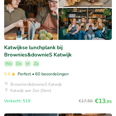
Katwijkse lunchplank bij
Brownies&downieS Katwijk
Wo
Do
Vr
Za
9.8
Perfect
• 60 beoordelingen
Brownies&downieS Katwijk
Katwijk aan Zee (5km)
€13
Verkocht: 519
€17
,50
,95