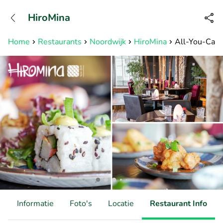
+31882050505
HiroMina
Bereikbaar tot 23:00 uur
Home
Restaurants
Noordwijk
HiroMina
All-You-Can-E
d
Informatie
Foto's
Locatie
Restaurant Info