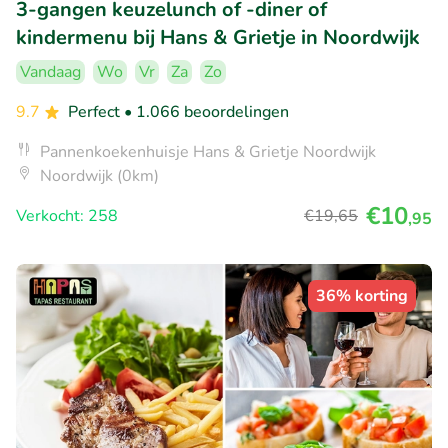
3-gangen keuzelunch of -diner of
kindermenu bij Hans & Grietje in Noordwijk
Vandaag
Wo
Vr
Za
Zo
9.7
Perfect
• 1.066 beoordelingen
Pannenkoekenhuisje Hans & Grietje Noordwijk
Noordwijk (0km)
€10
Verkocht: 258
€19
,65
,95
36% korting