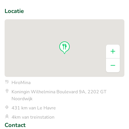
+6
Locatie
HiroMina
Koningin Wilhelmina Boulevard 9A, 2202 GT
Noordwijk
431 km van Le Havre
4km van treinstation
Contact