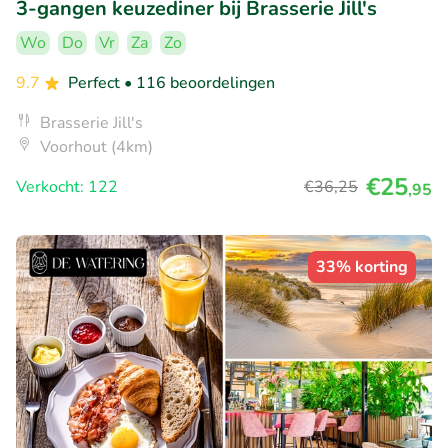
3-gangen keuzediner bij Brasserie Jill's
Wo
Do
Vr
Za
Zo
9.7
Perfect
• 116 beoordelingen
Brasserie Jill's
Voorhout (4km)
€25
Verkocht: 122
€36
,25
,95
33% korting