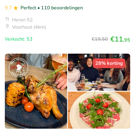
9.7
Perfect
• 110 beoordelingen
Heren 52
Voorhout (4km)
€11
Verkocht: 53
€19
,50
,95
28% korting