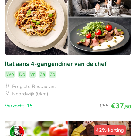
Italiaans 4-gangendiner van de chef
Wo
Do
Vr
Za
Zo
Pregiato Restaurant
Noordwijk (0km)
€37
Verkocht: 15
€55
,50
42% korting