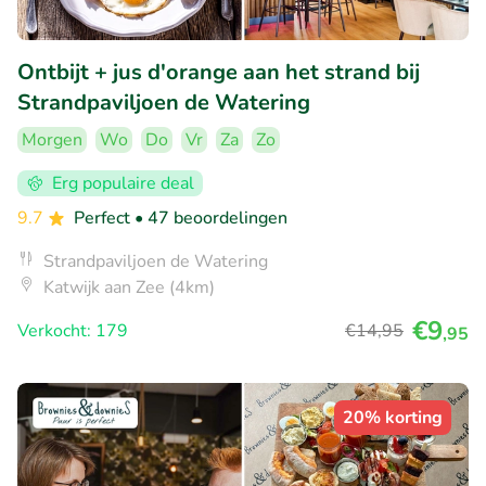
Ontbijt + jus d'orange aan het strand bij
Strandpaviljoen de Watering
Morgen
Wo
Do
Vr
Za
Zo
Erg populaire deal
9.7
Perfect
• 47 beoordelingen
Strandpaviljoen de Watering
Katwijk aan Zee (4km)
€9
Verkocht: 179
€14
,95
,95
20% korting