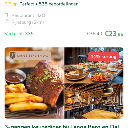
9.8
Perfect
• 538 beoordelingen
Restaurant H2O
Rijnsburg (5km)
€23
Verkocht: 335
€36
,40
,95
44% korting
3-gangen keuzediner bij Langs Berg en Dal