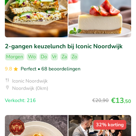
2-gangen keuzelunch bij Iconic Noordwijk
Morgen
Wo
Do
Vr
Za
Zo
9.8
Perfect
• 68 beoordelingen
Iconic Noordwijk
Noordwijk (0km)
€13
Verkocht: 216
€20
,90
,50
32% korting