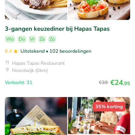
3-gangen keuzediner bij Hapas Tapas
Wo
Do
Vr
Za
Zo
8.4
Uitstekend
• 102 beoordelingen
Hapas Tapas Restaurant
Noordwijk (0km)
€24
Verkocht: 31
€39
,95
35% korting