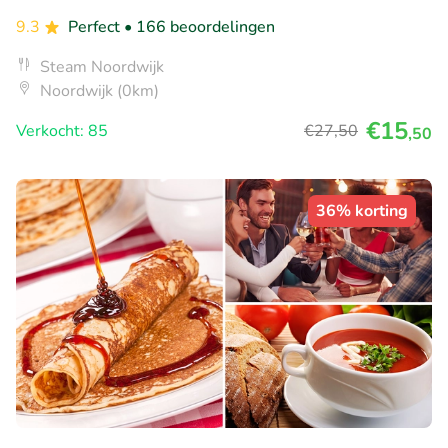
9.3
Perfect
• 166 beoordelingen
Steam Noordwijk
Noordwijk (0km)
€15
Verkocht: 85
€27
,50
,50
36% korting