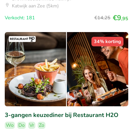
Katwijk aan Zee (5km)
€9
Verkocht: 181
€14
,25
,95
34% korting
3-gangen keuzediner bij Restaurant H2O
Wo
Do
Vr
Zo