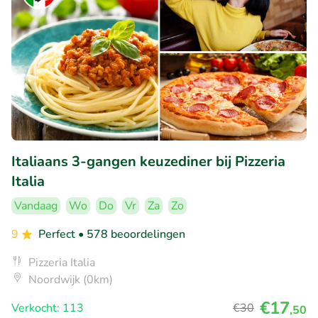
Italiaans 3-gangen keuzediner bij Pizzeria
Italia
Vandaag
Wo
Do
Vr
Za
Zo
9
Perfect
• 578 beoordelingen
Pizzeria Italia
Noordwijk (0km)
€17
Verkocht: 113
€30
,50