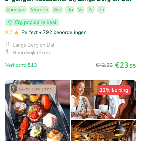
Vandaag
Morgen
Wo
Do
Vr
Za
Zo
Erg populaire deal
9.7
Perfect
• 792 beoordelingen
Langs Berg en Dal
Noordwijk (5km)
€23
Verkocht: 513
€42
,60
,95
32% korting