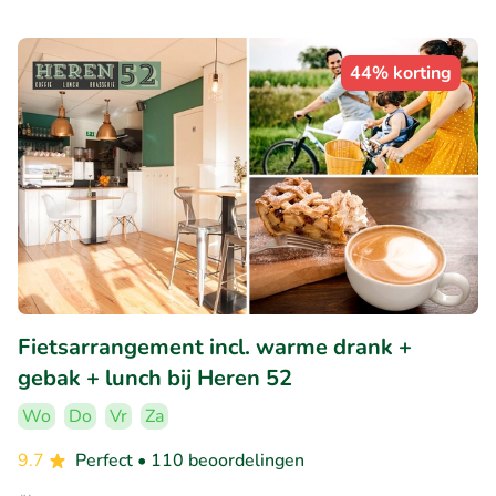
44% korting
Fietsarrangement incl. warme drank +
gebak + lunch bij Heren 52
Wo
Do
Vr
Za
9.7
Perfect
• 110 beoordelingen