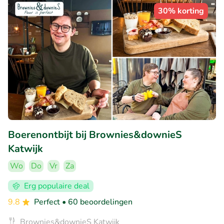
30% korting
Boerenontbijt bij Brownies&downieS
Katwijk
Wo
Do
Vr
Za
Erg populaire deal
9.8
Perfect
• 60 beoordelingen
Brownies&downieS Katwijk