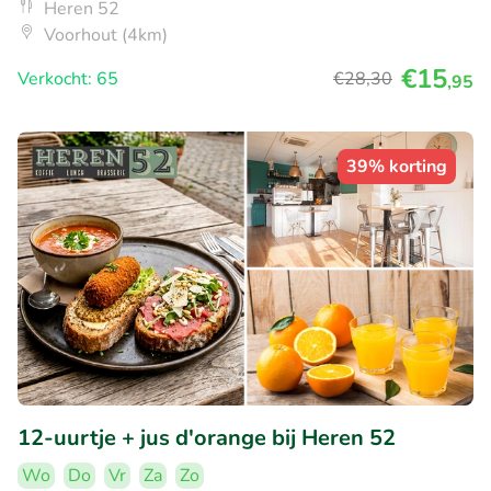
Heren 52
Voorhout (4km)
€15
Verkocht: 65
€28
,30
,95
39% korting
12-uurtje + jus d'orange bij Heren 52
Wo
Do
Vr
Za
Zo