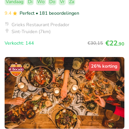
Vandaag
Di
Wo
Do
Vr
Za
9.4
Perfect
• 181 beoordelingen
Grieks Restaurant Predador
Sint-Truiden (7km)
€22
Verkocht: 144
€30
,15
,90
26% korting