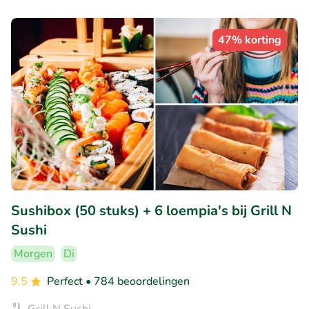
47% korting
Sushibox (50 stuks) + 6 loempia's bij Grill N
Sushi
Morgen
Di
9.5
Perfect
• 784 beoordelingen