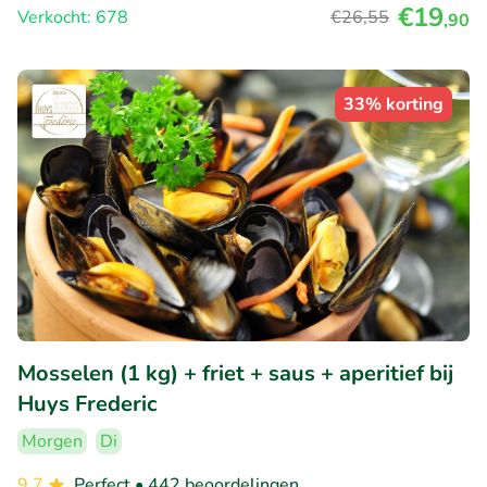
€19
Verkocht: 678
€26
,55
,90
33% korting
Mosselen (1 kg) + friet + saus + aperitief bij
Huys Frederic
Morgen
Di
9.7
Perfect
• 442 beoordelingen