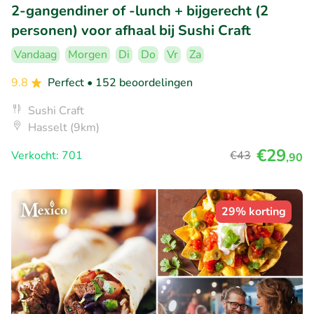
2-gangendiner of -lunch + bijgerecht (2
personen) voor afhaal bij Sushi Craft
Vandaag
Morgen
Di
Do
Vr
Za
9.8
Perfect
• 152 beoordelingen
Sushi Craft
Hasselt (9km)
€29
Verkocht: 701
€43
,90
29% korting