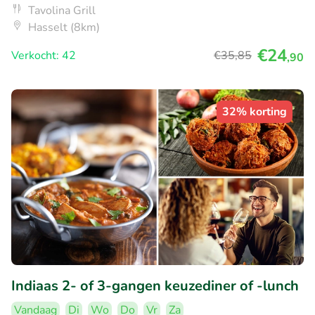
Tavolina Grill
Hasselt (8km)
€24
Verkocht: 42
€35
,85
,90
32% korting
Indiaas 2- of 3-gangen keuzediner of -lunch
Vandaag
Di
Wo
Do
Vr
Za