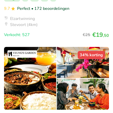
9.7
Perfect
• 172 beoordelingen
Elzartwinning
Stevoort (4km)
€19
Verkocht: 527
€25
,50
34% korting