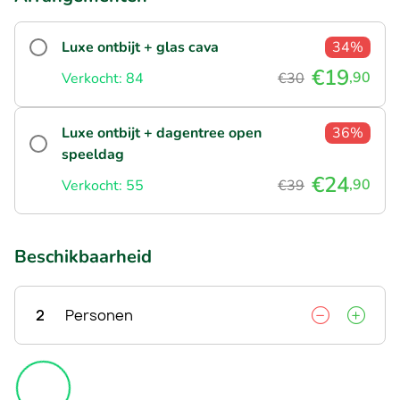
Luxe ontbijt + glas cava
34%
€19
,90
Verkocht: 84
€30
Luxe ontbijt + dagentree open
36%
speeldag
€24
,90
Verkocht: 55
€39
Beschikbaarheid
2
Personen