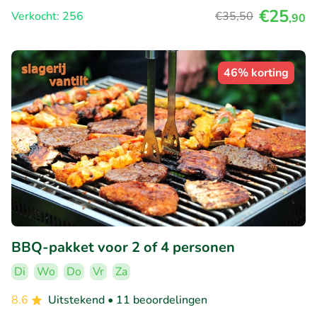
€25
Verkocht: 256
€35
,50
,90
46% korting
BBQ-pakket voor 2 of 4 personen
Di
Wo
Do
Vr
Za
8.6
Uitstekend
• 11 beoordelingen