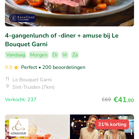
4-gangenlunch of -diner + amuse bij Le
Bouquet Garni
Vandaag
Morgen
Di
Vr
Za
9.8
Perfect
• 200 beoordelingen
Le Bouquet Garni
Sint-Truiden (7km)
€41
Verkocht: 237
€69
,90
31% korting