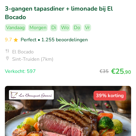
3-gangen tapasdiner + limonade bij El
Bocado
Vandaag
Morgen
Di
Wo
Do
Vr
9.7
Perfect
• 1.255 beoordelingen
El Bocado
Sint-Truiden (7km)
€25
Verkocht: 597
€35
,90
39% korting