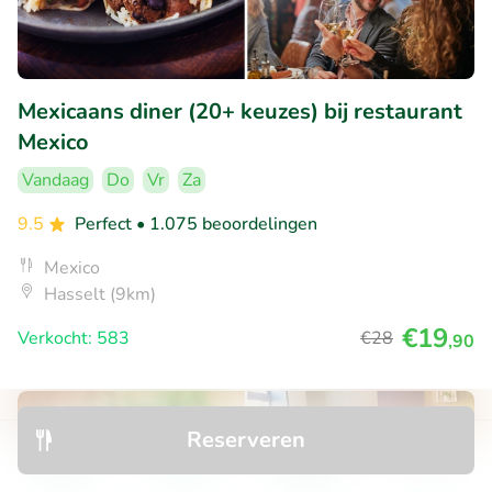
Mexicaans diner (20+ keuzes) bij restaurant
Mexico
Vandaag
Do
Vr
Za
9.5
Perfect
• 1.075 beoordelingen
Mexico
Hasselt (9km)
€19
Verkocht: 583
€28
,90
32% korting
Reserveren
Ontdek
Zoeken
Boekingen
Menu