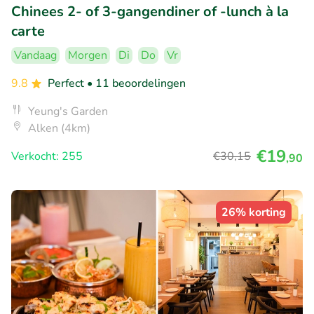
Chinees 2- of 3-gangendiner of -lunch à la
carte
Vandaag
Morgen
Di
Do
Vr
9.8
Perfect
• 11 beoordelingen
Yeung's Garden
Alken (4km)
€19
Verkocht: 255
€30
,15
,90
26% korting