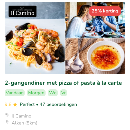
25% korting
2-gangendiner met pizza of pasta à la carte
Vandaag
Morgen
Wo
Vr
9.8
Perfect
• 47 beoordelingen
Il Camino
Alken (8km)