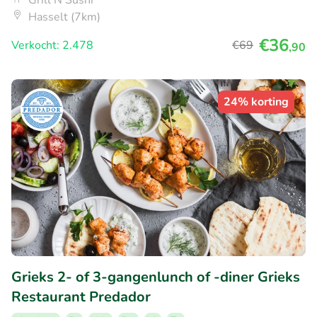
Grill N Sushi
Hasselt (7km)
€36
Verkocht: 2.478
€69
,90
24% korting
Grieks 2- of 3-gangenlunch of -diner Grieks
Restaurant Predador