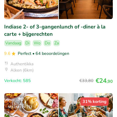
Indiase 2- of 3-gangenlunch of -diner à la
carte + bijgerechten
Vandaag
Di
Wo
Do
Za
9.6
Perfect
• 64 beoordelingen
Authentikka
Alken (6km)
€24
Verkocht: 585
€33
,80
,90
31% korting