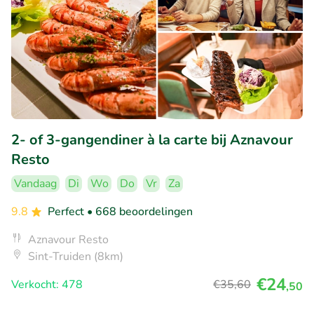
2- of 3-gangendiner à la carte bij Aznavour
Resto
Vandaag
Di
Wo
Do
Vr
Za
9.8
Perfect
• 668 beoordelingen
Aznavour Resto
Sint-Truiden (8km)
€24
Verkocht: 478
€35
,60
,50