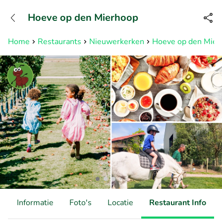
+31882050505
Hoeve op den Mierhoop
Bereikbaar tot 23:00 uur
Home
Restaurants
Nieuwerkerken
Hoeve op den Mier
d
Informatie
Foto's
Locatie
Restaurant Info