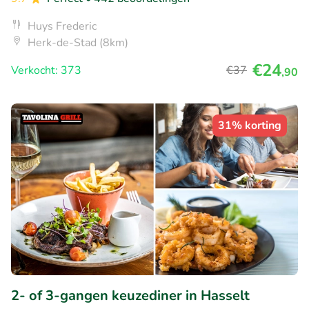
Huys Frederic
Herk-de-Stad (8km)
€24
Verkocht: 373
€37
,90
31% korting
2- of 3-gangen keuzediner in Hasselt