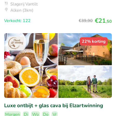
Slagerij Vantilt
Alken (3km)
€21
Verkocht: 122
€39
,90
,50
22% korting
Luxe ontbijt + glas cava bij Elzartwinning
Morgen
Di
Wo
Do
Vr