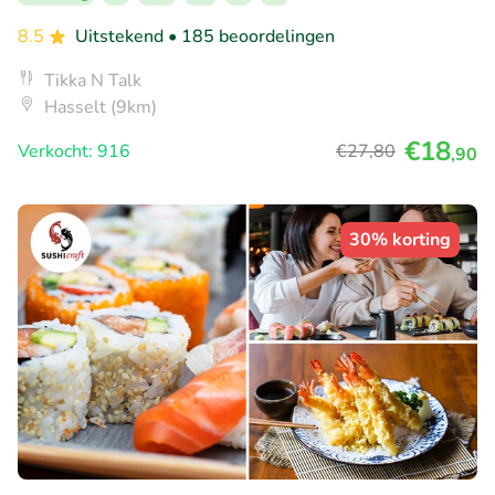
8.5
Uitstekend
• 185 beoordelingen
Tikka N Talk
Hasselt (9km)
€18
Verkocht: 916
€27
,80
,90
30% korting