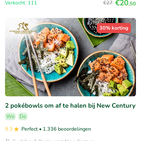
€20
Verkocht: 111
€27
,50
30% korting
2 pokébowls om af te halen bij New Century
Wo
Do
9.3
Perfect
• 1.336 beoordelingen