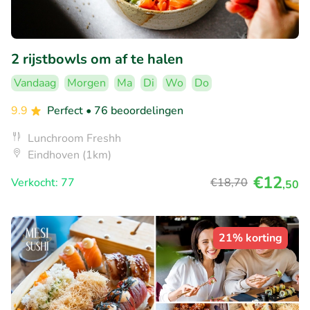
2 rijstbowls om af te halen
Vandaag
Morgen
Ma
Di
Wo
Do
9.9
Perfect
• 76 beoordelingen
Lunchroom Freshh
Eindhoven (1km)
€12
Verkocht: 77
€18
,70
,50
21% korting