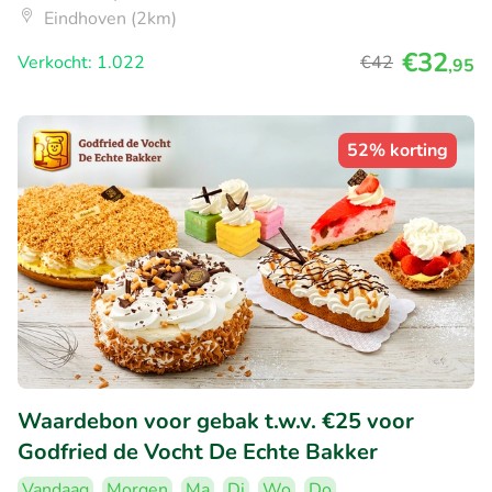
Eindhoven (2km)
€32
Verkocht: 1.022
€42
,95
52% korting
Waardebon voor gebak t.w.v. €25 voor
Godfried de Vocht De Echte Bakker
Vandaag
Morgen
Ma
Di
Wo
Do