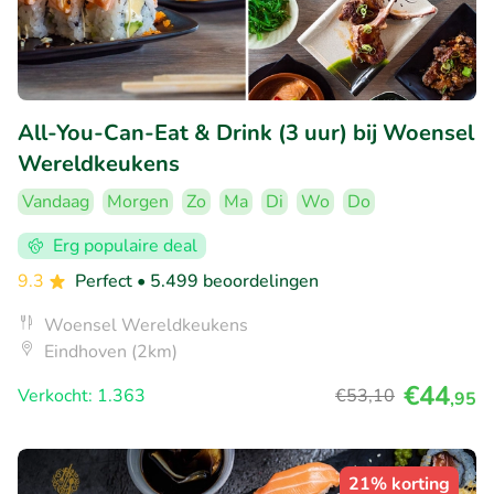
All-You-Can-Eat & Drink (3 uur) bij Woensel
Wereldkeukens
Vandaag
Morgen
Zo
Ma
Di
Wo
Do
Erg populaire deal
9.3
Perfect
• 5.499 beoordelingen
Woensel Wereldkeukens
Eindhoven (2km)
€44
Verkocht: 1.363
€53
,10
,95
21% korting