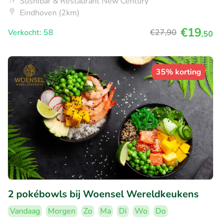
Sushibar & Restaurant New Century
Eindhoven (2km)
€19
Verkocht: 58
€27
,90
,50
35% korting
2 pokébowls bij Woensel Wereldkeukens
Vandaag
Morgen
Zo
Ma
Di
Wo
Do