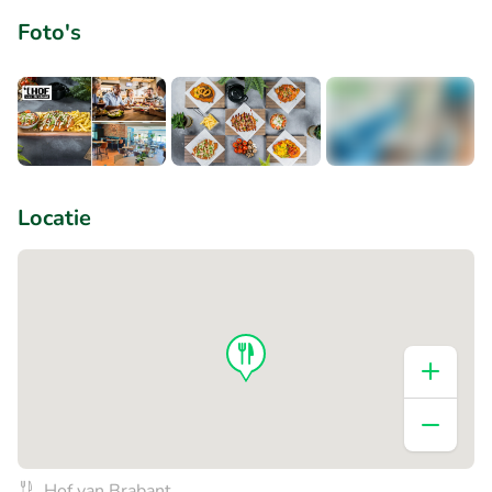
Foto's
+12
Locatie
Hof van Brabant