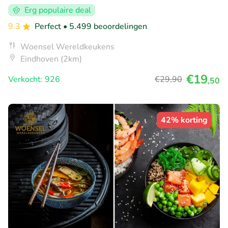
Erg populaire deal
9.3
Perfect
• 5.499 beoordelingen
Woensel Wereldkeukens
Eindhoven (2km)
€19
Verkocht: 926
€29
,90
,50
42% korting