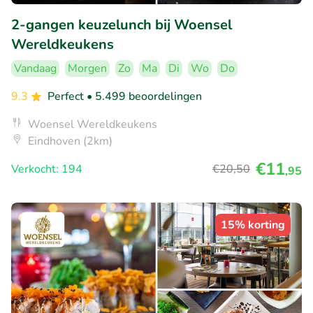
2-gangen keuzelunch bij Woensel
Wereldkeukens
Vandaag
Morgen
Zo
Ma
Di
Wo
Do
9.3
Perfect
• 5.499 beoordelingen
Woensel Wereldkeukens
Eindhoven (2km)
€11
Verkocht: 194
€20
,50
,95
15% korting