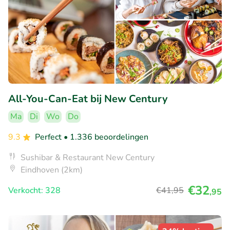
All-You-Can-Eat bij New Century
Ma
Di
Wo
Do
9.3
Perfect
• 1.336 beoordelingen
Sushibar & Restaurant New Century
Eindhoven (2km)
€32
Verkocht: 328
€41
,95
,95