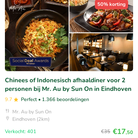
50% korting
Chinees of Indonesisch afhaaldiner voor 2
personen bij Mr. Au by Sun On in Eindhoven
9.7
Perfect
• 1.366 beoordelingen
Mr. Au by Sun On
Eindhoven (2km)
€17
Verkocht: 401
€35
,50