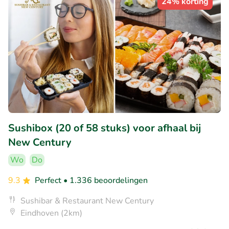
24% korting
Sushibox (20 of 58 stuks) voor afhaal bij
New Century
Wo
Do
9.3
Perfect
• 1.336 beoordelingen
Sushibar & Restaurant New Century
Eindhoven (2km)