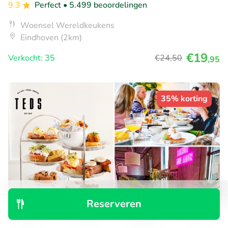
9.3
Perfect
• 5.499 beoordelingen
Woensel Wereldkeukens
Eindhoven (2km)
€19
Verkocht: 35
€24
,50
,95
35% korting
Reserveren
Ontdek
Zoeken
Boekingen
Menu
High tea (1,5 uur), shared brunch of ontbijt