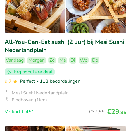
All-You-Can-Eat sushi (2 uur) bij Mesi Sushi
Nederlandplein
Vandaag
Morgen
Zo
Ma
Di
Wo
Do
Erg populaire deal
9.7
Perfect
• 113 beoordelingen
Mesi Sushi Nederlandplein
Eindhoven (1km)
€29
Verkocht: 451
€37
,95
,95