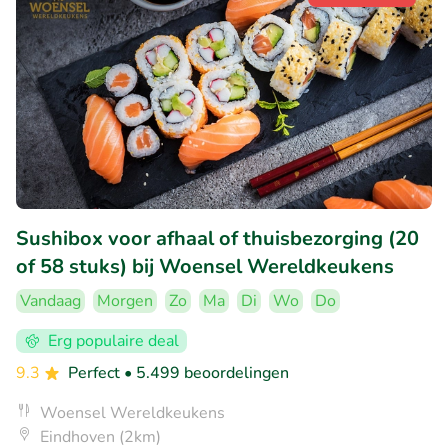
Sushibox voor afhaal of thuisbezorging (20
of 58 stuks) bij Woensel Wereldkeukens
Vandaag
Morgen
Zo
Ma
Di
Wo
Do
Erg populaire deal
9.3
Perfect
• 5.499 beoordelingen
Woensel Wereldkeukens
Eindhoven (2km)