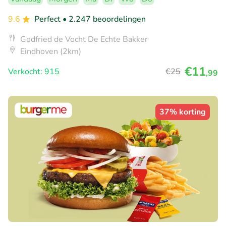
9.6
Perfect
• 2.247 beoordelingen
Godfried de Vocht De Echte Bakker
Eindhoven (2km)
€11
Verkocht: 915
€25
,99
37% korting