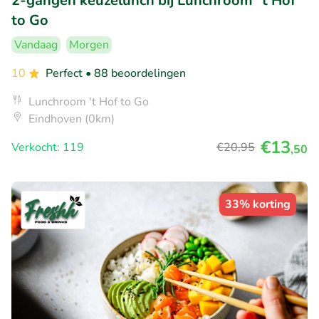
2-gangen keuzelunch bij Lunchroom ´t Hof
to Go
Vandaag
Morgen
10
Perfect
• 88 beoordelingen
Lunchroom 't Hof to Go
Eindhoven (0km)
€13
Verkocht: 119
€20
,95
,50
33% korting