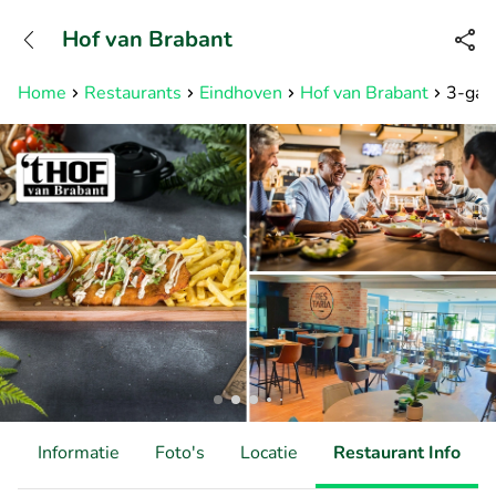
+31882050505
Hof van Brabant
Bereikbaar tot 23:00 uur
Home
Restaurants
Eindhoven
Hof van Brabant
3-gang
d
Informatie
Foto's
Locatie
Restaurant Info