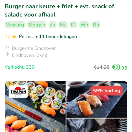
Burger naar keuze + friet + evt. snack of
salade voor afhaal
Vandaag
Morgen
Zo
Ma
Di
Wo
Do
10
Perfect
• 11 beoordelingen
Burgerme Eindhoven
Eindhoven (2km)
€8
Verkocht: 330
€14
,25
,95
59% korting