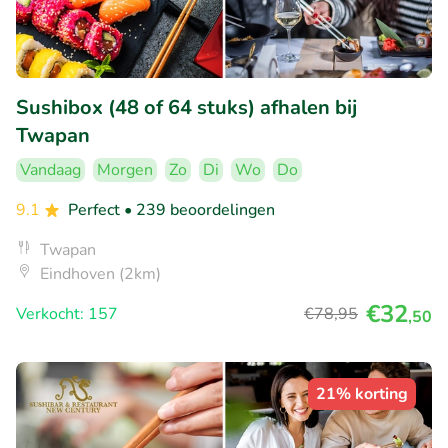
Sushibox (48 of 64 stuks) afhalen bij
Twapan
Vandaag
Morgen
Zo
Di
Wo
Do
9.1
Perfect
• 239 beoordelingen
Twapan
Eindhoven (2km)
€32
Verkocht: 157
€78
,95
,50
21% korting