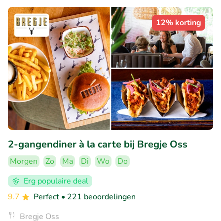
12% korting
2-gangendiner à la carte bij Bregje Oss
Morgen
Zo
Ma
Di
Wo
Do
Erg populaire deal
9.7
Perfect
• 221 beoordelingen
Bregje Oss