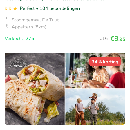
9.9
Perfect
• 104 beoordelingen
Stoomgemaal De Tuut
Appeltern (8km)
€9
Verkocht: 275
€16
,95
34% korting