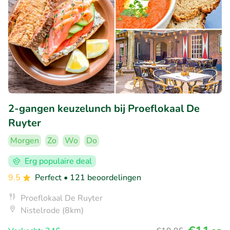
2-gangen keuzelunch bij Proeflokaal De
Ruyter
Morgen
Zo
Wo
Do
Erg populaire deal
9.5
Perfect
• 121 beoordelingen
Proeflokaal De Ruyter
Nistelrode (8km)