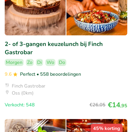
2- of 3-gangen keuzelunch bij Finch
Gastrobar
Morgen
Zo
Di
Wo
Do
9.6
Perfect
• 558 beoordelingen
Finch Gastrobar
Oss (0km)
€14
Verkocht: 548
€26
,05
,95
45% korting