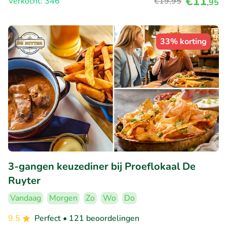
€11
Verkocht: 346
€19
,95
,95
33% korting
3-gangen keuzediner bij Proeflokaal De
Ruyter
Vandaag
Morgen
Zo
Wo
Do
9.5
Perfect
• 121 beoordelingen