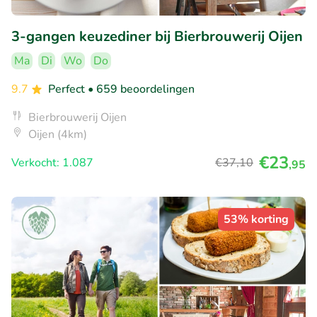
3-gangen keuzediner bij Bierbrouwerij Oijen
Ma
Di
Wo
Do
9.7
Perfect
• 659 beoordelingen
Bierbrouwerij Oijen
Oijen (4km)
€23
Verkocht: 1.087
€37
,10
,95
53% korting