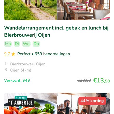
Wandelarrangement incl. gebak en lunch bij
Bierbrouwerij Oijen
Ma
Di
Wo
Do
9.7
Perfect
• 659 beoordelingen
Bierbrouwerij Oijen
Oijen (4km)
€13
Verkocht: 949
€28
,50
,50
44% korting