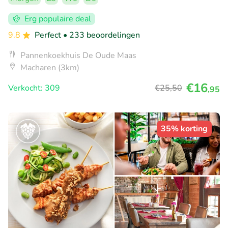
Erg populaire deal
9.8
Perfect
• 233 beoordelingen
Pannenkoekhuis De Oude Maas
Macharen (3km)
€16
Verkocht: 309
€25
,50
,95
35% korting