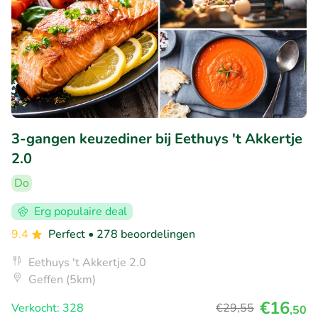
3-gangen keuzediner bij Eethuys 't Akkertje
2.0
Do
Erg populaire deal
9.4
Perfect
• 278 beoordelingen
Eethuys 't Akkertje 2.0
Geffen (5km)
€16
Verkocht: 328
€29
,55
,50