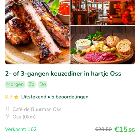
2- of 3-gangen keuzediner in hartje Oss
Morgen
Zo
Do
8.9
Uitstekend
• 5 beoordelingen
Café de Buurman Oss
Oss (0km)
€15
Verkocht: 162
€28
,50
,95