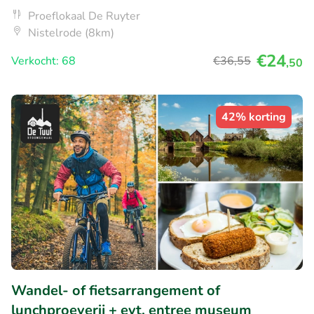
Proeflokaal De Ruyter
Nistelrode (8km)
€24
Verkocht: 68
€36
,55
,50
42% korting
Wandel- of fietsarrangement of
lunchproeverij + evt. entree museum