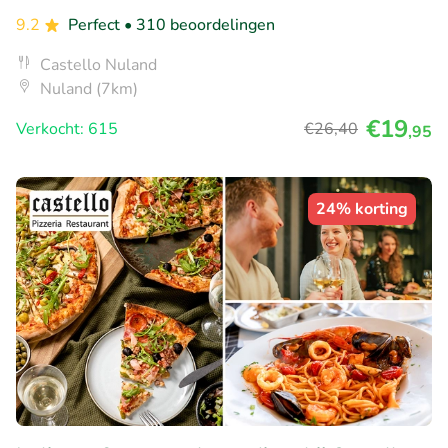
9.2
Perfect
• 310 beoordelingen
Castello Nuland
Nuland (7km)
€19
Verkocht: 615
€26
,40
,95
24% korting