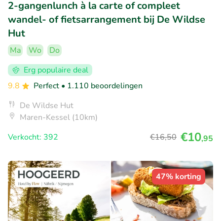
2-gangenlunch à la carte of compleet
wandel- of fietsarrangement bij De Wildse
Hut
Ma
Wo
Do
Erg populaire deal
9.8
Perfect
• 1.110 beoordelingen
De Wildse Hut
Maren-Kessel (10km)
€10
Verkocht: 392
€16
,50
,95
47% korting