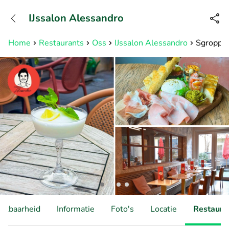
+31882050505
IJssalon Alessandro
Bereikbaar tot 23:00 uur
Home
Restaurants
Oss
IJssalon Alessandro
Sgroppin
hikbaarheid
Informatie
Foto's
Locatie
Restauran