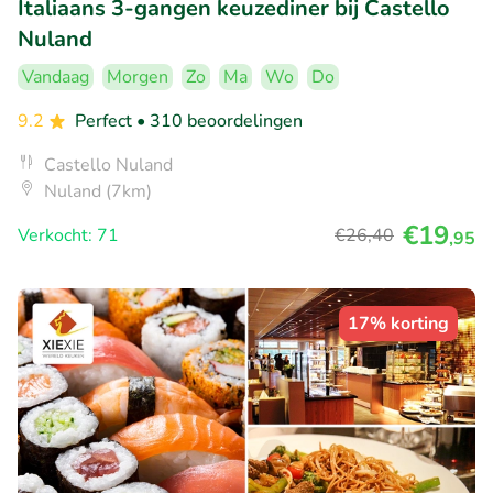
Italiaans 3-gangen keuzediner bij Castello
Nuland
Vandaag
Morgen
Zo
Ma
Wo
Do
9.2
Perfect
• 310 beoordelingen
Castello Nuland
Nuland (7km)
€19
Verkocht: 71
€26
,40
,95
17% korting