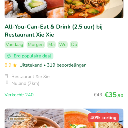
All-You-Can-Eat & Drink (2,5 uur) bij
Restaurant Xie Xie
Vandaag
Morgen
Ma
Wo
Do
Erg populaire deal
8.9
Uitstekend
• 319 beoordelingen
Restaurant Xie Xie
Nuland (7km)
€35
Verkocht: 240
€43
,90
40% korting