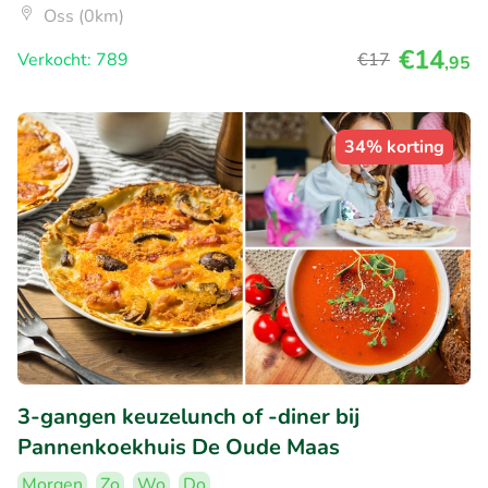
Oss (0km)
€14
Verkocht: 789
€17
,95
34% korting
3-gangen keuzelunch of -diner bij
Pannenkoekhuis De Oude Maas
Morgen
Zo
Wo
Do