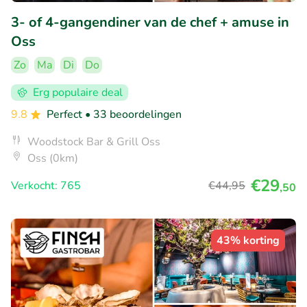
3- of 4-gangendiner van de chef + amuse in
Oss
Zo
Ma
Di
Do
Erg populaire deal
9.8
Perfect
• 33 beoordelingen
Woodstock Bar & Grill Oss
Oss (0km)
€29
Verkocht: 765
€44
,95
,50
43% korting