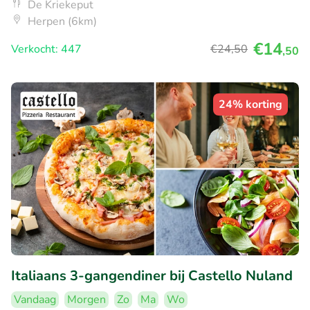
De Kriekeput
Herpen (6km)
€14
Verkocht: 447
€24
,50
,50
24% korting
Italiaans 3-gangendiner bij Castello Nuland
Vandaag
Morgen
Zo
Ma
Wo