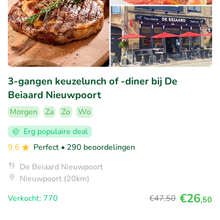
3-gangen keuzelunch of -diner bij De
Beiaard Nieuwpoort
Morgen
Za
Zo
Wo
Erg populaire deal
9.6
Perfect
• 290 beoordelingen
De Beiaard Nieuwpoort
Nieuwpoort (20km)
€26
Verkocht: 770
€47
,50
,50