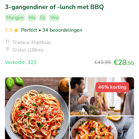
3-gangendiner of -lunch met BBQ
Morgen
Ma
Di
Wo
9.8
Perfect
• 34 beoordelingen
Traiteur Matthias
Gistel (18km)
€28
Verkocht: 323
€43
,95
,50
46% korting