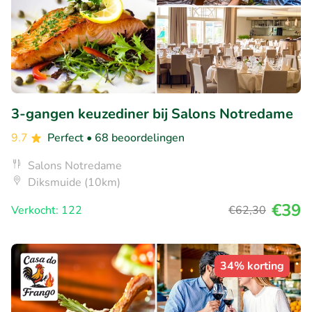
3-gangen keuzediner bij Salons Notredame
9.7
Perfect
• 68 beoordelingen
Salons Notredame
Diksmuide (10km)
€39
Verkocht: 122
€62
,30
34% korting