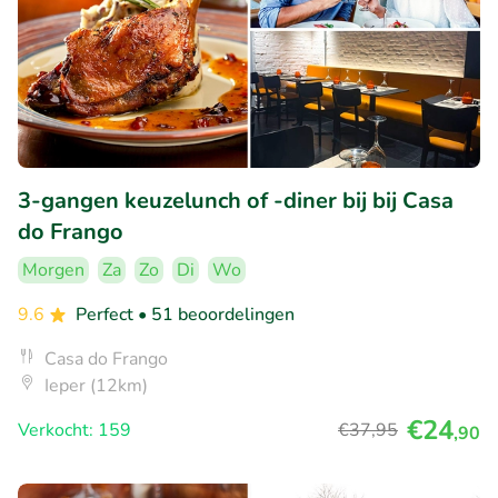
3-gangen keuzelunch of -diner bij bij Casa
do Frango
Morgen
Za
Zo
Di
Wo
9.6
Perfect
• 51 beoordelingen
Casa do Frango
Ieper (12km)
€24
Verkocht: 159
€37
,95
,90