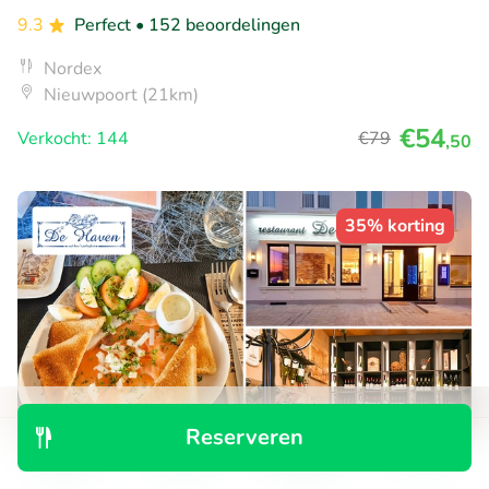
9.3
Perfect
• 152 beoordelingen
Nordex
Nieuwpoort (21km)
€54
Verkocht: 144
€79
,50
35% korting
Reserveren
Ontdek
Zoeken
Boekingen
Menu