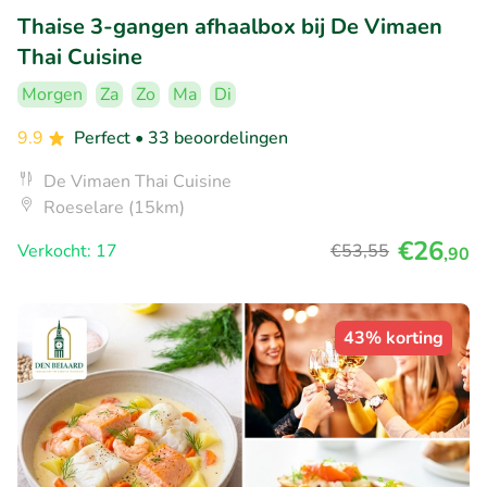
Thaise 3-gangen afhaalbox bij De Vimaen
Thai Cuisine
Morgen
Za
Zo
Ma
Di
9.9
Perfect
• 33 beoordelingen
De Vimaen Thai Cuisine
Roeselare (15km)
€26
Verkocht: 17
€53
,55
,90
43% korting