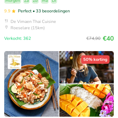
Morgen
Za
Zo
Ma
Di
9.9
Perfect
• 33 beoordelingen
De Vimaen Thai Cuisine
Roeselare (15km)
€40
Verkocht: 362
€74
,90
50% korting