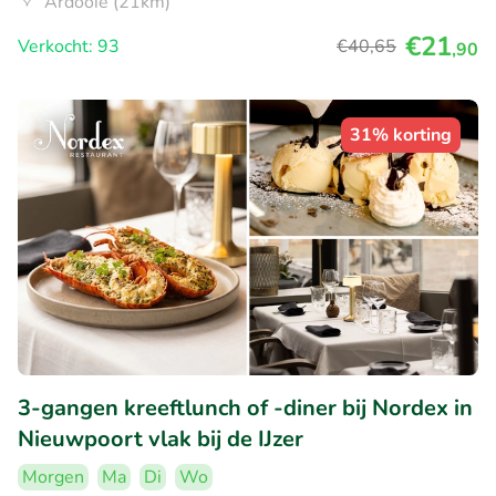
Ardooie (21km)
€21
Verkocht: 93
€40
,65
,90
31% korting
3-gangen kreeftlunch of -diner bij Nordex in
Nieuwpoort vlak bij de IJzer
Morgen
Ma
Di
Wo