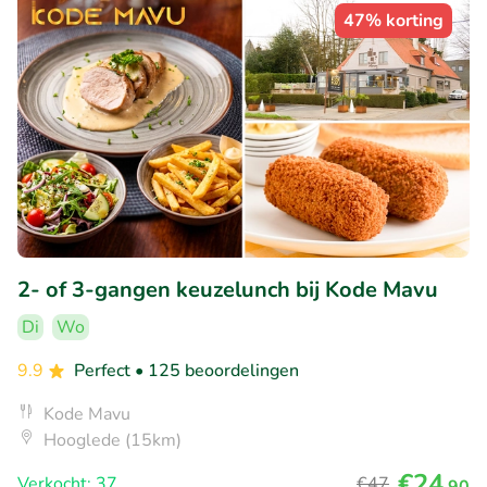
47% korting
2- of 3-gangen keuzelunch bij Kode Mavu
Di
Wo
9.9
Perfect
• 125 beoordelingen
Kode Mavu
Hooglede (15km)
€24
Verkocht: 37
€47
,90