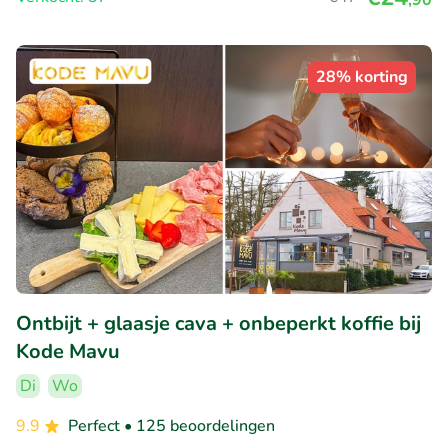
28% korting
Ontbijt + glaasje cava + onbeperkt koffie bij
Kode Mavu
Di
Wo
9.9
Perfect
• 125 beoordelingen