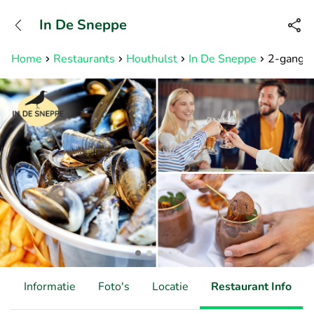
+31882050505
In De Sneppe
Bereikbaar tot 23:00 uur
Home
Restaurants
Houthulst
In De Sneppe
2-gangen
d
Informatie
Foto's
Locatie
Restaurant Info