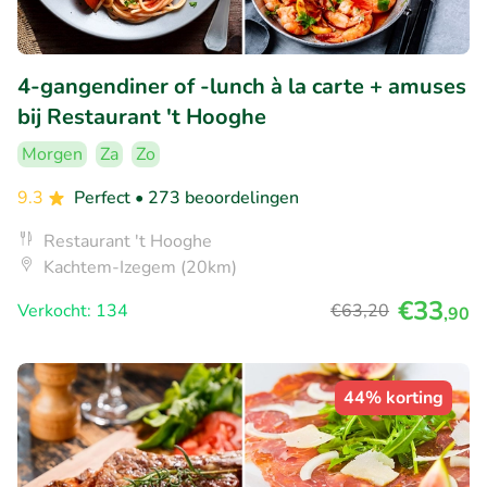
4-gangendiner of -lunch à la carte + amuses
bij Restaurant 't Hooghe
Morgen
Za
Zo
9.3
Perfect
• 273 beoordelingen
Restaurant 't Hooghe
Kachtem-Izegem (20km)
€33
Verkocht: 134
€63
,20
,90
44% korting