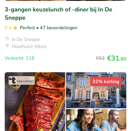
3-gangen keuzelunch of -diner bij In De
Sneppe
9.4
Perfect
• 47 beoordelingen
In De Sneppe
Houthulst (0km)
€31
Verkocht: 218
€53
,90
32% korting