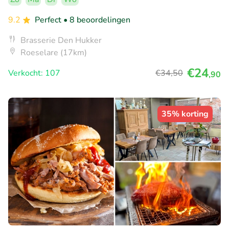
9.2
Perfect
• 8 beoordelingen
Brasserie Den Hukker
Roeselare (17km)
€24
Verkocht: 107
€34
,50
,90
35% korting