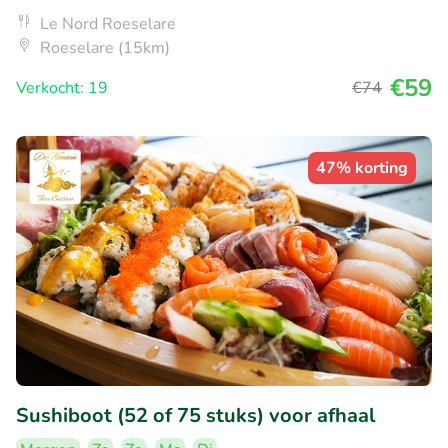
Le Nord Roeselare
Roeselare (15km)
€59
Verkocht: 19
€74
47% korting
Sushiboot (52 of 75 stuks) voor afhaal