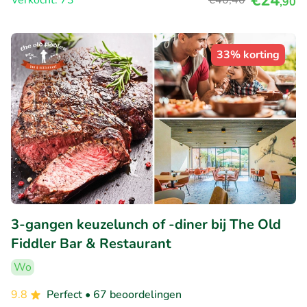
€24
Verkocht: 73
€40
,40
,90
33% korting
3-gangen keuzelunch of -diner bij The Old
Fiddler Bar & Restaurant
Wo
9.8
Perfect
• 67 beoordelingen