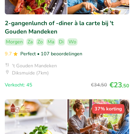
2-gangenlunch of -diner à la carte bij 't
Gouden Mandeken
Morgen
Za
Zo
Ma
Di
Wo
9.7
Perfect
• 107 beoordelingen
't Gouden Mandeken
Diksmuide (7km)
€23
Verkocht: 45
€34
,50
,50
37% korting