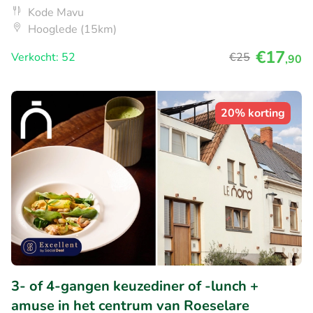
Kode Mavu
Hooglede (15km)
€17
Verkocht: 52
€25
,90
20% korting
3- of 4-gangen keuzediner of -lunch +
amuse in het centrum van Roeselare