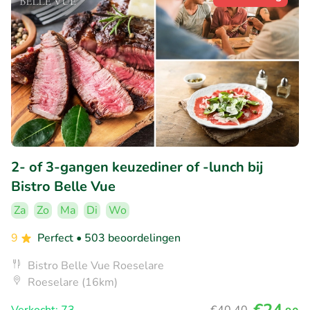
2- of 3-gangen keuzediner of -lunch bij
Bistro Belle Vue
Za
Zo
Ma
Di
Wo
9
Perfect
• 503 beoordelingen
Bistro Belle Vue Roeselare
Roeselare (16km)