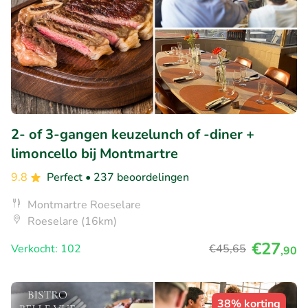
2- of 3-gangen keuzelunch of -diner +
limoncello bij Montmartre
9.8
Perfect
• 237 beoordelingen
Montmartre Roeselare
Roeselare (16km)
€27
Verkocht: 102
€45
,65
,90
38% korting