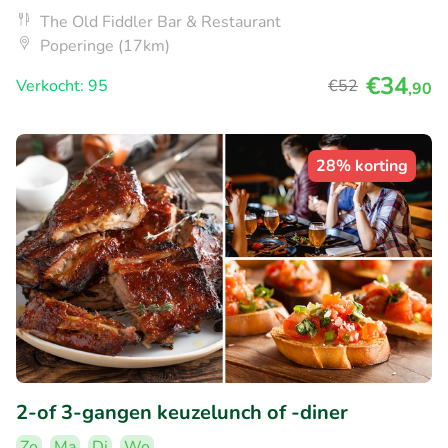
The Old Fiddler Bar & Restaurant
Poperinge (17km)
€34
Verkocht: 95
€52
,90
28% korting
2-of 3-gangen keuzelunch of -diner
Zo
Ma
Di
Wo