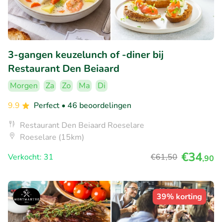
3-gangen keuzelunch of -diner bij
Restaurant Den Beiaard
Morgen
Za
Zo
Ma
Di
9.9
Perfect
• 46 beoordelingen
Restaurant Den Beiaard Roeselare
Roeselare (15km)
€34
Verkocht: 31
€61
,50
,90
39% korting