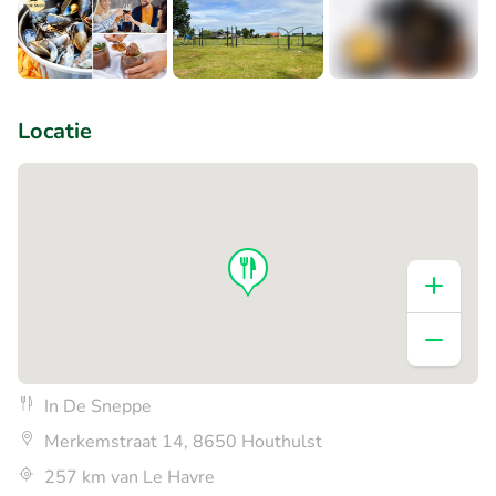
+3
Locatie
In De Sneppe
Merkemstraat 14, 8650 Houthulst
257 km van Le Havre