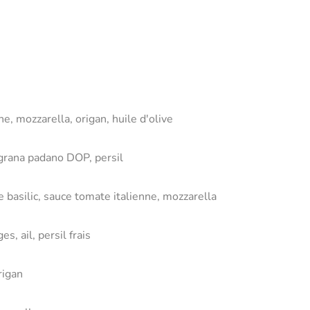
ne, mozzarella, origan, huile d'olive
 grana padano DOP, persil
e basilic, sauce tomate italienne, mozzarella
s, ail, persil frais
rigan