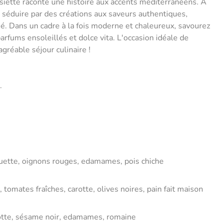
iette raconte une histoire aux accents méditerranéens. À
us séduire par des créations aux saveurs authentiques,
né. Dans un cadre à la fois moderne et chaleureux, savourez
arfums ensoleillés et dolce vita. L'occasion idéale de
gréable séjour culinaire !
t.
quette, oignons rouges, edamames, pois chiche
 tomates fraîches, carotte, olives noires, pain fait maison
rotte, sésame noir, edamames, romaine